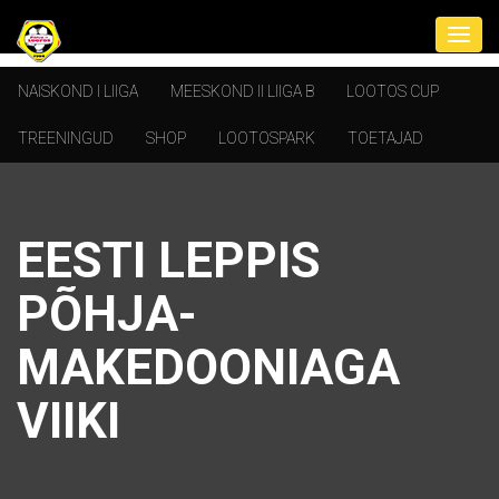
NAISKOND I LIIGA
MEESKOND II LIIGA B
LOOTOS CUP
TREENINGUD
SHOP
LOOTOSPARK
TOETAJAD
EESTI LEPPIS
PÕHJA-
MAKEDOONIAGA
VIIKI