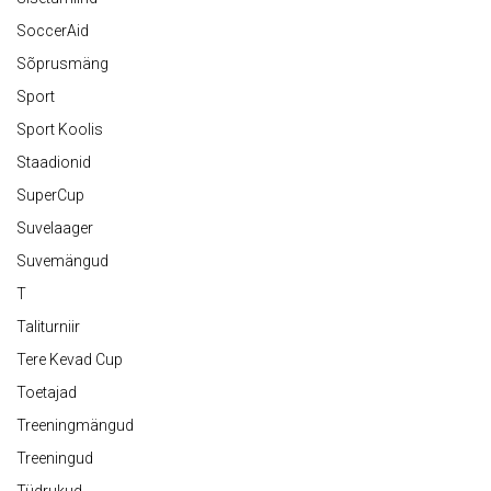
SoccerAid
Sõprusmäng
Sport
Sport Koolis
Staadionid
SuperCup
Suvelaager
Suvemängud
T
Taliturniir
Tere Kevad Cup
Toetajad
Treeningmängud
Treeningud