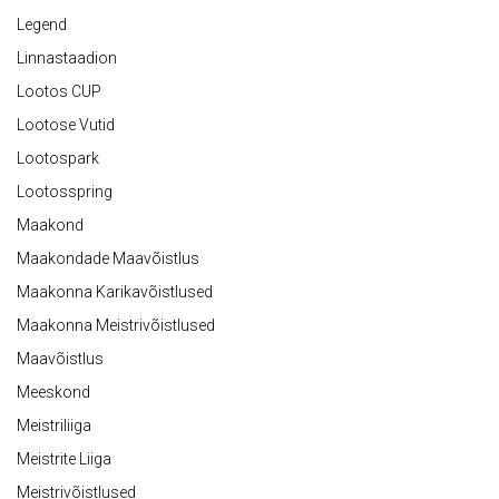
Legend
Linnastaadion
Lootos CUP
Lootose Vutid
Lootospark
Lootosspring
Maakond
Maakondade Maavõistlus
Maakonna Karikavõistlused
Maakonna Meistrivõistlused
Maavõistlus
Meeskond
Meistriliiga
Meistrite Liiga
Meistrivõistlused