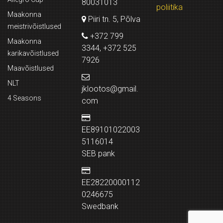
80031013
poliitika
Maakonna
Piiri tn. 5, Põlva
meistrivõistlused
+372 799
Maakonna
3344, +372 525
karikavõistlused
7926
Maavõistlused
NLT
jklootos@gmail.
4 Seasons
com
EE89101022003
5116014
SEB pank
EE28220000112
0246675
Swedbank