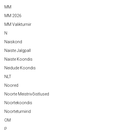
MM
MM 2026
MM Valikturniir
N
Naiskond
Naiste Jalgpall
Naiste Koondis
Neidude Koondis
NLT
Noored
Noorte Meistrivõistlused
Noortekoondis
Noorteturniirid
OM
P