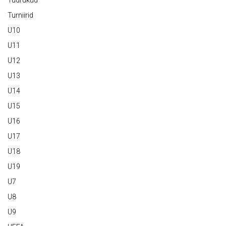
Tüdrukud
Turniirid
U10
U11
U12
U13
U14
U15
U16
U17
U18
U19
U7
U8
U9