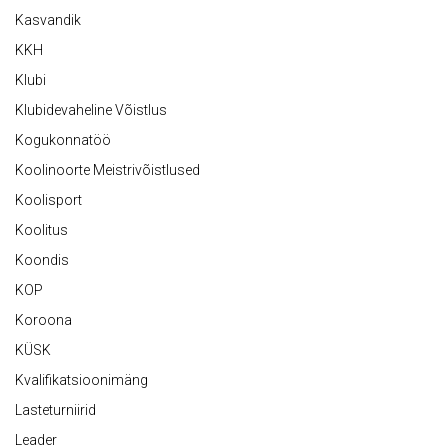
Kasvandik
KKH
Klubi
Klubidevaheline Võistlus
Kogukonnatöö
Koolinoorte Meistrivõistlused
Koolisport
Koolitus
Koondis
KOP
Koroona
KÜSK
Kvalifikatsioonimäng
Lasteturniirid
Leader