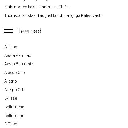
Klubi noored käisid Tammeka CUP-il
Tüdrukud alustasid augustikuud mänguga Kalevi vastu
Teemad
A-Tase
Aasta Parimad
Aastalõputurniir
Alcedo Cup
Allegro
Allegro CUP
B-Tase
Balti Turniir
Balti Turniir
C-Tase