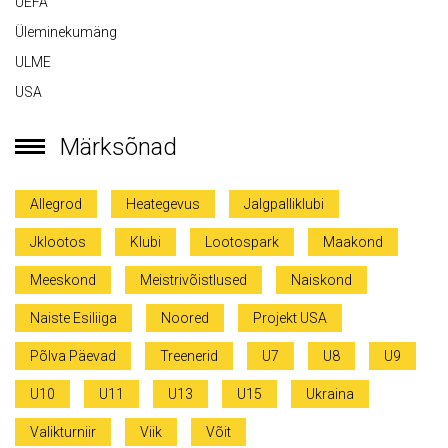
UEFA
Üleminekumäng
ULME
USA
Märksõnad
Allegrod
Heategevus
Jalgpalliklubi
Jklootos
Klubi
Lootospark
Maakond
Meeskond
Meistrivõistlused
Naiskond
Naiste Esiliiga
Noored
Projekt USA
Põlva Päevad
Treenerid
U7
U8
U9
U10
U11
U13
U15
Ukraina
Valikturniir
Viik
Võit