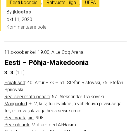
Eesti koondis
,
Rahvuste Liiga
,
UEFA
By
jklootos
okt 11, 2020
Kommentaare pole
11.okoober kell 19.00, A Le Coq Arena.
Eesti – Põhja-Makedoonia
3 : 3
(1:1)
Hoiatused
: 40. Artur Pikk – 61. Stefan Ristovski, 75. Stefan
Spirovski
Realiseerimata penalti
: 67. Aleksandar Trajkovski
Mänguolud
: +12, kuiv, tuulevaikne ja vahelduva pilvisusega
ilm; muruväljak väga heas seisukorras.
Pealtvaatajaid
: 908
Peakohtunik
: Mohammed Al-Hakim