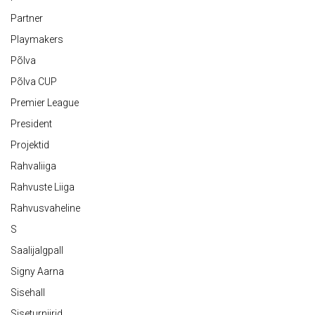
Partner
Playmakers
Põlva
Põlva CUP
Premier League
President
Projektid
Rahvaliiga
Rahvuste Liiga
Rahvusvaheline
S
Saalijalgpall
Signy Aarna
Sisehall
Siseturniirid