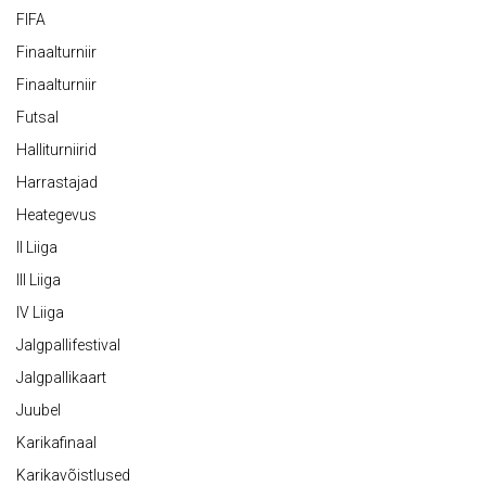
FIFA
Finaalturniir
Finaalturniir
Futsal
Halliturniirid
Harrastajad
Heategevus
II Liiga
III Liiga
IV Liiga
Jalgpallifestival
Jalgpallikaart
Juubel
Karikafinaal
Karikavõistlused