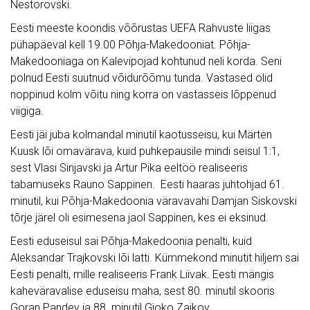
Nestorovski.
Eesti meeste koondis võõrustas UEFA Rahvuste liigas
pühapäeval kell 19.00 Põhja-Makedooniat. Põhja-
Makedooniaga on Kalevipojad kohtunud neli korda. Seni
polnud Eesti suutnud võidurõõmu tunda. Vastased olid
noppinud kolm võitu ning korra on vastasseis lõppenud
viigiga.
Eesti jäi juba kolmandal minutil kaotusseisu, kui Märten
Kuusk lõi omavärava, kuid puhkepausile mindi seisul 1:1,
sest Vlasi Sinjavski ja Artur Pika eeltöö realiseeris
tabamuseks Rauno Sappinen. Eesti haaras juhtohjad 61.
minutil, kui Põhja-Makedoonia väravavahi Damjan Siskovski
tõrje järel oli esimesena jaol Sappinen, kes ei eksinud.
Eesti eduseisul sai Põhja-Makedoonia penalti, kuid
Aleksandar Trajkovski lõi latti. Kümmekond minutit hiljem sai
Eesti penalti, mille realiseeris Frank Liivak. Eesti mängis
kaheväravalise eduseisu maha, sest 80. minutil skooris
Goran Pandev ja 88. minutil Gjoko Zajkov.