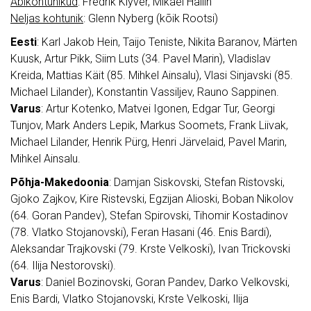
Abikohtunikud
: Fredrik Klyver, Mikael Hallin
Neljas kohtunik
: Glenn Nyberg (kõik Rootsi)
Eesti
: Karl Jakob Hein, Taijo Teniste, Nikita Baranov, Märten
Kuusk, Artur Pikk, Siim Luts (34. Pavel Marin), Vladislav
Kreida, Mattias Käit (85. Mihkel Ainsalu), Vlasi Sinjavski (85.
Michael Lilander), Konstantin Vassiljev, Rauno Sappinen.
Varus
: Artur Kotenko, Matvei Igonen, Edgar Tur, Georgi
Tunjov, Mark Anders Lepik, Markus Soomets, Frank Liivak,
Michael Lilander, Henrik Pürg, Henri Järvelaid, Pavel Marin,
Mihkel Ainsalu.
Põhja-Makedoonia
: Damjan Siskovski, Stefan Ristovski,
Gjoko Zajkov, Kire Ristevski, Egzijan Alioski, Boban Nikolov
(64. Goran Pandev), Stefan Spirovski, Tihomir Kostadinov
(78. Vlatko Stojanovski), Feran Hasani (46. Enis Bardi),
Aleksandar Trajkovski (79. Krste Velkoski), Ivan Trickovski
(64. Ilija Nestorovski).
Varus
: Daniel Bozinovski, Goran Pandev, Darko Velkovski,
Enis Bardi, Vlatko Stojanovski, Krste Velkoski, Ilija