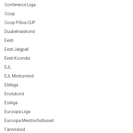
Conference Liiga
Coop
Coop Põlva CUP
Duubelnaiskond
Eesti
Eesti Jalgpall
Eesti Koondis
EJL
EJL Miniturniirid
Eliitliiga
Eriolukord
Esiliiga
Euroopa Liiga
Euroopa Meistrivõistlused
Fännireisid