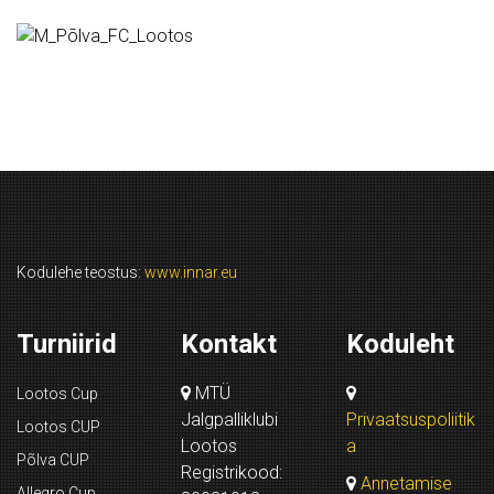
Kodulehe teostus:
www.innar.eu
Turniirid
Kontakt
Koduleht
MTÜ
Lootos Cup
Jalgpalliklubi
Privaatsuspoliitik
Lootos CUP
Lootos
a
Põlva CUP
Registrikood:
Annetamise
Allegro Cup