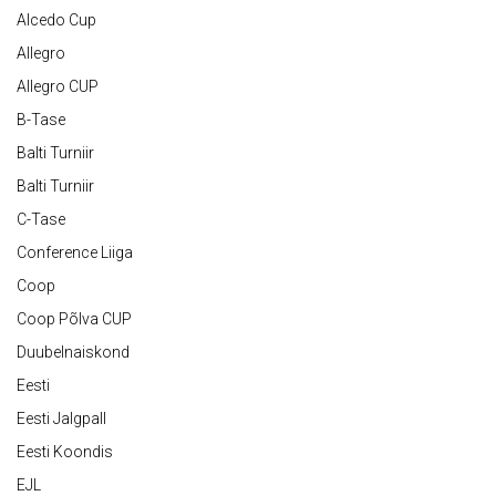
Alcedo Cup
Allegro
Allegro CUP
B-Tase
Balti Turniir
Balti Turniir
C-Tase
Conference Liiga
Coop
Coop Põlva CUP
Duubelnaiskond
Eesti
Eesti Jalgpall
Eesti Koondis
EJL