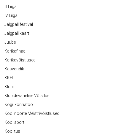
III Liiga
IV Liiga
Jalgpallifestival
Jalgpallikaart
Juubel
Karikafinaal
Karikavõistlused
Kasvandik
KKH
Klubi
Klubidevaheline Võistlus
Kogukonnatöö
Koolinoorte Meistrivõistlused
Koolisport
Koolitus