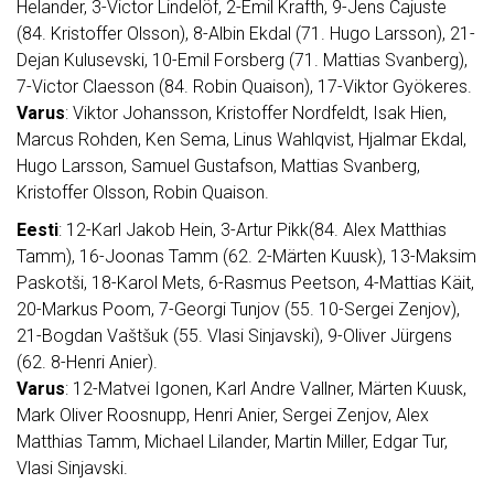
Helander, 3-Victor Lindelöf, 2-Emil Krafth, 9-Jens Cajuste
(84. Kristoffer Olsson), 8-Albin Ekdal (71. Hugo Larsson), 21-
Dejan Kulusevski, 10-Emil Forsberg (71. Mattias Svanberg),
7-Victor Claesson (84. Robin Quaison), 17-Viktor Gyökeres.
Varus
: Viktor Johansson, Kristoffer Nordfeldt, Isak Hien,
Marcus Rohden, Ken Sema, Linus Wahlqvist, Hjalmar Ekdal,
Hugo Larsson, Samuel Gustafson, Mattias Svanberg,
Kristoffer Olsson, Robin Quaison.
Eesti
: 12-Karl Jakob Hein, 3-Artur Pikk(84. Alex Matthias
Tamm), 16-Joonas Tamm (62. 2-Märten Kuusk), 13-Maksim
Paskotši, 18-Karol Mets, 6-Rasmus Peetson, 4-Mattias Käit,
20-Markus Poom, 7-Georgi Tunjov (55. 10-Sergei Zenjov),
21-Bogdan Vaštšuk (55. Vlasi Sinjavski), 9-Oliver Jürgens
(62. 8-Henri Anier).
Varus
: 12-Matvei Igonen, Karl Andre Vallner, Märten Kuusk,
Mark Oliver Roosnupp, Henri Anier, Sergei Zenjov, Alex
Matthias Tamm, Michael Lilander, Martin Miller, Edgar Tur,
Vlasi Sinjavski.