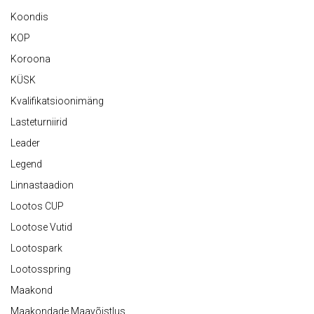
Koondis
KOP
Koroona
KÜSK
Kvalifikatsioonimäng
Lasteturniirid
Leader
Legend
Linnastaadion
Lootos CUP
Lootose Vutid
Lootospark
Lootosspring
Maakond
Maakondade Maavõistlus