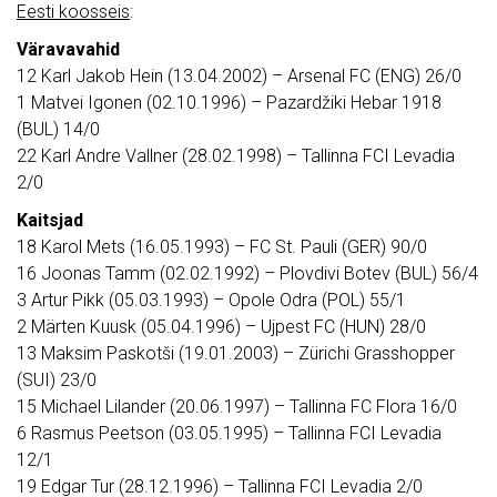
Eesti koosseis
:
Väravavahid
12 Karl Jakob Hein (13.04.2002) – Arsenal FC (ENG) 26/0
1 Matvei Igonen (02.10.1996) – Pazardžiki Hebar 1918
(BUL) 14/0
22 Karl Andre Vallner (28.02.1998) – Tallinna FCI Levadia
2/0
Kaitsjad
18 Karol Mets (16.05.1993) – FC St. Pauli (GER) 90/0
16 Joonas Tamm (02.02.1992) – Plovdivi Botev (BUL) 56/4
3 Artur Pikk (05.03.1993) – Opole Odra (POL) 55/1
2 Märten Kuusk (05.04.1996) – Ujpest FC (HUN) 28/0
13 Maksim Paskotši (19.01.2003) – Zürichi Grasshopper
(SUI) 23/0
15 Michael Lilander (20.06.1997) – Tallinna FC Flora 16/0
6 Rasmus Peetson (03.05.1995) – Tallinna FCI Levadia
12/1
19 Edgar Tur (28.12.1996) – Tallinna FCI Levadia 2/0