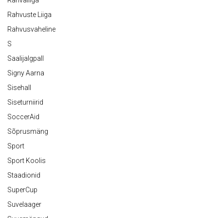
Rahvaliiga
Rahvuste Liiga
Rahvusvaheline
S
Saalijalgpall
Signy Aarna
Sisehall
Siseturniirid
SoccerAid
Sõprusmäng
Sport
Sport Koolis
Staadionid
SuperCup
Suvelaager