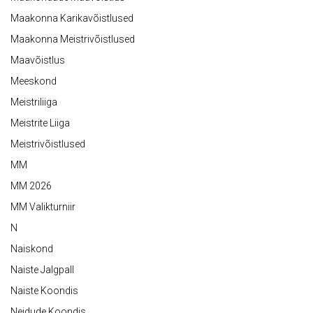
Maakonna Karikavõistlused
Maakonna Meistrivõistlused
Maavõistlus
Meeskond
Meistriliiga
Meistrite Liiga
Meistrivõistlused
MM
MM 2026
MM Valikturniir
N
Naiskond
Naiste Jalgpall
Naiste Koondis
Neidude Koondis