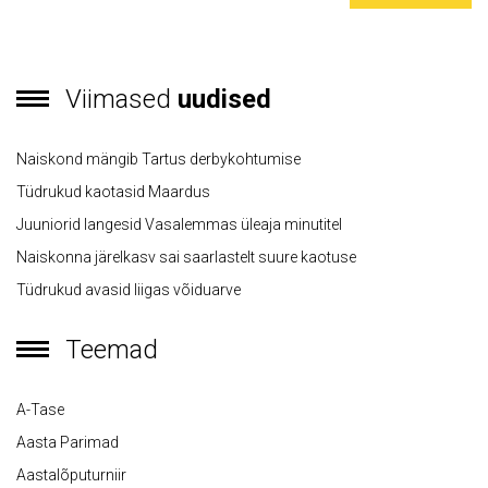
Viimased
uudised
Naiskond mängib Tartus derbykohtumise
Tüdrukud kaotasid Maardus
Juuniorid langesid Vasalemmas üleaja minutitel
Naiskonna järelkasv sai saarlastelt suure kaotuse
Tüdrukud avasid liigas võiduarve
Teemad
A-Tase
Aasta Parimad
Aastalõputurniir