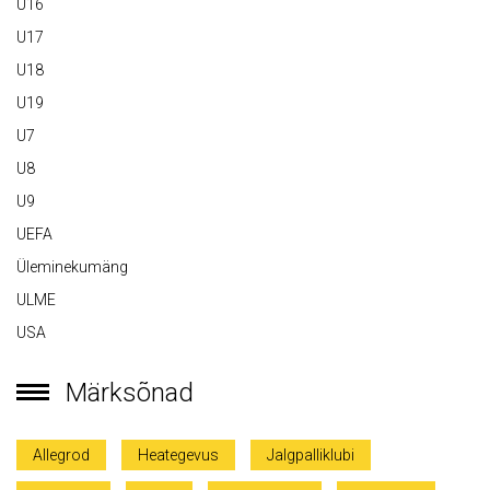
U16
U17
U18
U19
U7
U8
U9
UEFA
Üleminekumäng
ULME
USA
Märksõnad
Allegrod
Heategevus
Jalgpalliklubi