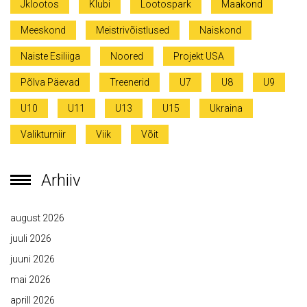
Jklootos
Klubi
Lootospark
Maakond
Meeskond
Meistrivõistlused
Naiskond
Naiste Esiliiga
Noored
Projekt USA
Põlva Päevad
Treenerid
U7
U8
U9
U10
U11
U13
U15
Ukraina
Valikturniir
Viik
Võit
Arhiiv
august 2026
juuli 2026
juuni 2026
mai 2026
aprill 2026