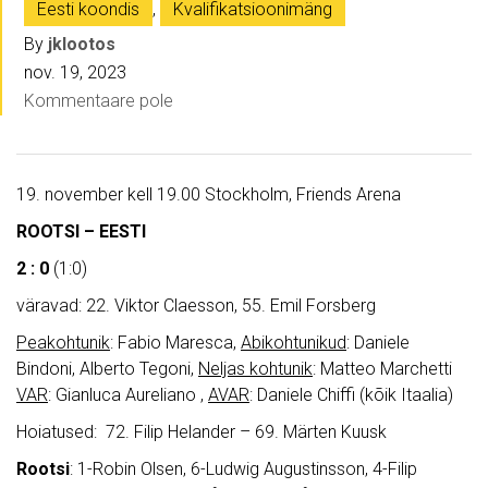
Eesti koondis
,
Kvalifikatsioonimäng
By
jklootos
nov. 19, 2023
Kommentaare pole
19. november kell 19.00 Stockholm, Friends Arena
ROOTSI – EESTI
2 : 0
(1:0)
väravad: 22. Viktor Claesson, 55. Emil Forsberg
Peakohtunik
: Fabio Maresca,
Abikohtunikud
: Daniele
Bindoni, Alberto Tegoni,
Neljas kohtunik
: Matteo Marchetti
VAR
: Gianluca Aureliano ,
AVAR
: Daniele Chiffi (kõik Itaalia)
Hoiatused: 72. Filip Helander – 69. Märten Kuusk
Rootsi
: 1-Robin Olsen, 6-Ludwig Augustinsson, 4-Filip