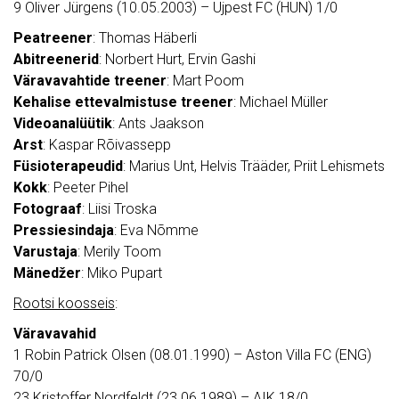
9 Oliver Jürgens (10.05.2003) – Ujpest FC (HUN) 1/0
Peatreener
: Thomas Häberli
Abitreenerid
: Norbert Hurt, Ervin Gashi
Väravavahtide treener
: Mart Poom
Kehalise ettevalmistuse treener
: Michael Müller
Videoanalüütik
: Ants Jaakson
Arst
: Kaspar Rõivassepp
Füsioterapeudid
: Marius Unt, Helvis Trääder, Priit Lehismets
Kokk
: Peeter Pihel
Fotograaf
: Liisi Troska
Pressiesindaja
: Eva Nõmme
Varustaja
: Merily Toom
Mänedžer
: Miko Pupart
Rootsi koosseis
:
Väravavahid
1 Robin Patrick Olsen (08.01.1990) – Aston Villa FC (ENG)
70/0
23 Kristoffer Nordfeldt (23.06.1989) – AIK 18/0