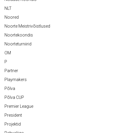
NLT
Noored
Noorte Meistrivõistlused
Noortekoondis
Noorteturniirid
OM
P
Partner
Playmakers
Põlva
Põlva CUP
Premier League
President
Projektid