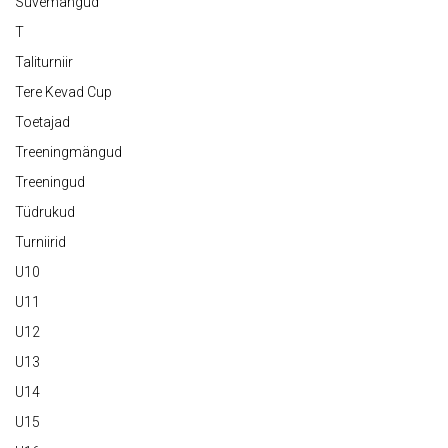
Suvemängud
T
Taliturniir
Tere Kevad Cup
Toetajad
Treeningmängud
Treeningud
Tüdrukud
Turniirid
U10
U11
U12
U13
U14
U15