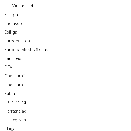
EJL Miniturniirid
Eliitliiga
Eriolukord
Esiliiga
Euroopa Liiga
Euroopa Meistrivõistlused
Fännireisid
FIFA
Finaalturniir
Finaalturniir
Futsal
Halliturniirid
Harrastajad
Heategevus
II Liiga