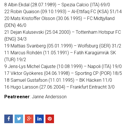
8 Albin Ekdal (28.07.1989) – Spezia Calcio (ITA) 69/0
22 Robin Quaison (09.10.1993) – Al-Ettifaq FC (KSA) 51/14
20 Mats Kristoffer Olsson (30.06.1995) – FC Midtjylland
(DEN) 46/0
21 Dejan Kulusevski (25.04.2000) – Tottenham Hotspur FC
(ENG) 34/3
19 Mattias Svanberg (05.01.1999) – Wolfsburg (GER) 31/2
11 Marcus Rohdén (11.05.1991) – Fatih Karagümrük SK
(TUR) 19/2
9 Jens-Lys Michel Cajuste (10.08.1999) – Napoli (ITA) 19/0
17 Viktor Gyökeres (04.06.1998) – Sporting CP (POR) 18/5
18 Samuel Gustafson (11.01.1995) – BK Häcken 11/0
16 Hugo Larsson (27.06.2004) – Frankfurt Eintracht 3/0
Peatreener
: Janne Andersson