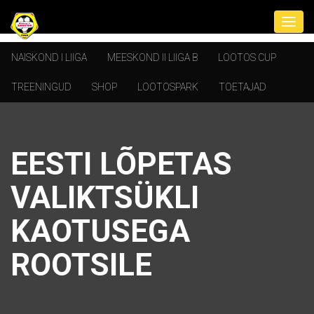
NAISKOND I LIIGA
MEESKOND II LIIGA B
LOOTOS CUP
TREENINGUD
SHOP
LOOTOSPARK
TOETAJAD
EESTI LÕPETAS
VALIKTSÜKLI
KAOTUSEGA
ROOTSILE