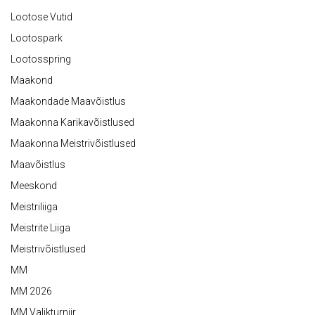
Lootose Vutid
Lootospark
Lootosspring
Maakond
Maakondade Maavõistlus
Maakonna Karikavõistlused
Maakonna Meistrivõistlused
Maavõistlus
Meeskond
Meistriliiga
Meistrite Liiga
Meistrivõistlused
MM
MM 2026
MM Valikturniir