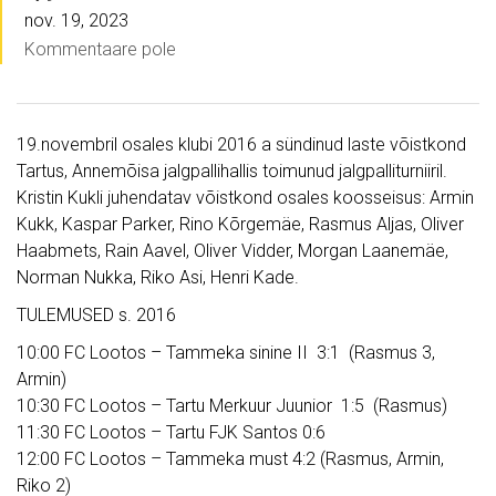
nov. 19, 2023
Kommentaare pole
19.novembril osales klubi 2016 a sündinud laste võistkond
Tartus, Annemõisa jalgpallihallis toimunud jalgpalliturniiril.
Kristin Kukli juhendatav võistkond osales koosseisus: Armin
Kukk, Kaspar Parker, Rino Kõrgemäe, Rasmus Aljas, Oliver
Haabmets, Rain Aavel, Oliver Vidder, Morgan Laanemäe,
Norman Nukka, Riko Asi, Henri Kade.
TULEMUSED s. 2016
10:00 FC Lootos – Tammeka sinine II 3:1 (Rasmus 3,
Armin)
10:30 FC Lootos – Tartu Merkuur Juunior 1:5 (Rasmus)
11:30 FC Lootos – Tartu FJK Santos 0:6
12:00 FC Lootos – Tammeka must 4:2 (Rasmus, Armin,
Riko 2)