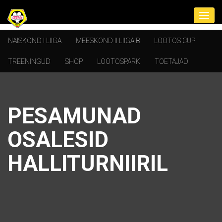
NAISKOND I LIIGA
MEESKOND II LIIGA B
LOOTOS CUP
TREENINGUD
SHOP
LOOTOSPARK
TOETAJAD
PESAMUNAD
OSALESID
HALLITURNIIRIL