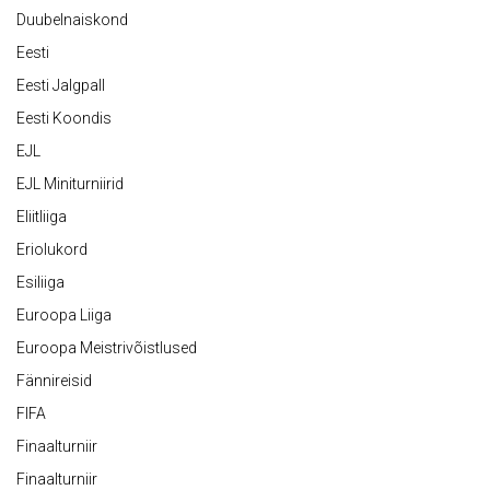
Duubelnaiskond
Eesti
Eesti Jalgpall
Eesti Koondis
EJL
EJL Miniturniirid
Eliitliiga
Eriolukord
Esiliiga
Euroopa Liiga
Euroopa Meistrivõistlused
Fännireisid
FIFA
Finaalturniir
Finaalturniir