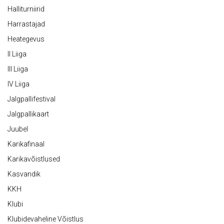
Halliturniirid
Harrastajad
Heategevus
II Liiga
III Liiga
IV Liiga
Jalgpallifestival
Jalgpallikaart
Juubel
Karikafinaal
Karikavõistlused
Kasvandik
KKH
Klubi
Klubidevaheline Võistlus