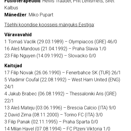
Füsioterapeudid
: Helvis Trääder, Priit Lehismets, Siret
Kalbus
Mänedžer
: Miko Pupart
Tšehhi koondise koosseis mänguks Eestiga
:
Väravavahid
1 Tomaš Vaclik (29.03.1989) – Olympiacos (GRE) 46/0
16 Aleš Mandous (21.04.1992) – Praha Slavia 1/0
23 Filip Nguyen (14.09.1992) – Slovacko 0/0
Kaitsjad
17 Filip Novak (26.06.1990) – Fenerbahce SK (TUR) 26/1
5 Vladimir Coufal (22.08.1992) – West Ham United (ENG)
24/1
4 Jakub Brabec (06.08.1992) – Thessaloniki Aris (GRE)
22/1
13 Aleš Mateju (03.06.1996) – Brescia Calcio (ITA) 9/0
2 David Zima (08.11.2000) – Torino FC (ITA) 3/0
3 Filip Panak (02.11.1995) – Praha Sparta 0/0
14 Milan Havel (07.08.1994) – FC Plzeni Viktoria 1/0