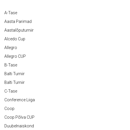
A-Tase
Aasta Parimad
Aastalõputurniir
Alcedo Cup
Allegro
Allegro CUP
B-Tase
Balti Turniir
Balti Turniir
C-Tase
Conference Liiga
Coop
Coop Põlva CUP
Duubelnaiskond