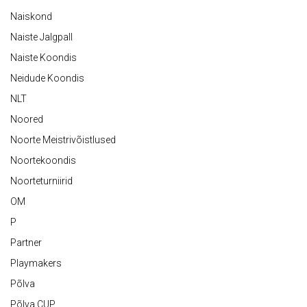
Naiskond
Naiste Jalgpall
Naiste Koondis
Neidude Koondis
NLT
Noored
Noorte Meistrivõistlused
Noortekoondis
Noorteturniirid
OM
P
Partner
Playmakers
Põlva
Põlva CUP