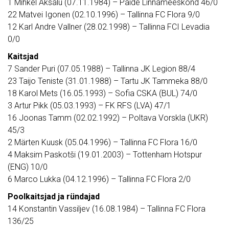
1 Mihkel Aksalu (07.11.1984) – Paide Linnameeskond 46/0
22 Matvei Igonen (02.10.1996) – Tallinna FC Flora 9/0
12 Karl Andre Vallner (28.02.1998) – Tallinna FCI Levadia
0/0
Kaitsjad
7 Sander Puri (07.05.1988) – Tallinna JK Legion 88/4
23 Taijo Teniste (31.01.1988) – Tartu JK Tammeka 88/0
18 Karol Mets (16.05.1993) – Sofia CSKA (BUL) 74/0
3 Artur Pikk (05.03.1993) – FK RFS (LVA) 47/1
16 Joonas Tamm (02.02.1992) – Poltava Vorskla (UKR)
45/3
2 Märten Kuusk (05.04.1996) – Tallinna FC Flora 16/0
4 Maksim Paskotši (19.01.2003) – Tottenham Hotspur
(ENG) 10/0
6 Marco Lukka (04.12.1996) – Tallinna FC Flora 2/0
Poolkaitsjad ja ründajad
14 Konstantin Vassiljev (16.08.1984) – Tallinna FC Flora
136/25