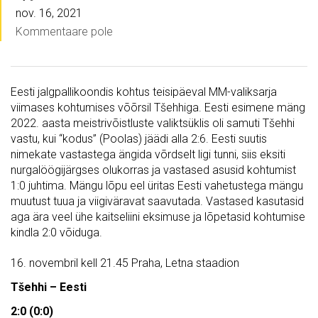
nov. 16, 2021
Kommentaare pole
Eesti jalgpallikoondis kohtus teisipäeval MM-valiksarja
viimases kohtumises võõrsil Tšehhiga. Eesti esimene mäng
2022. aasta meistrivõistluste valiktsüklis oli samuti Tšehhi
vastu, kui “kodus” (Poolas) jäädi alla 2:6. Eesti suutis
nimekate vastastega ängida võrdselt ligi tunni, siis eksiti
nurgalöögijärgses olukorras ja vastased asusid kohtumist
1:0 juhtima. Mängu lõpu eel üritas Eesti vahetustega mängu
muutust tuua ja viigiväravat saavutada. Vastased kasutasid
aga ära veel ühe kaitseliini eksimuse ja lõpetasid kohtumise
kindla 2:0 võiduga.
16. novembril kell 21.45 Praha, Letna staadion
Tšehhi – Eesti
2:0 (0:0)