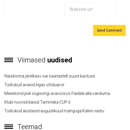
Viimased
uudised
Naiskonna järelkasv sai saarlastelt suure kaotuse
Tüdrukud avasid liigas võiduarve
Meeskond pidi sügisringi avavoorus Paidele alla vanduma
Klubi noored käisid Tammeka CUP-il
Tüdrukud alustasid augustikuud mänguga Kalevi vastu
Teemad