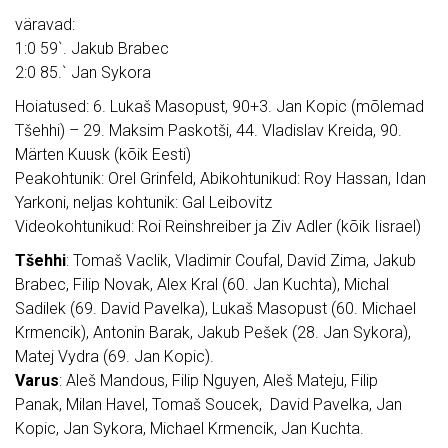
väravad:
1:0 59`. Jakub Brabec
2:0 85.` Jan Sykora
Hoiatused: 6. Lukaš Masopust, 90+3. Jan Kopic (mõlemad
Tšehhi) – 29. Maksim Paskotši, 44. Vladislav Kreida, 90.
Märten Kuusk (kõik Eesti)
Peakohtunik: Orel Grinfeld, Abikohtunikud: Roy Hassan, Idan
Yarkoni, neljas kohtunik: Gal Leibovitz
Videokohtunikud: Roi Reinshreiber ja Ziv Adler (kõik Iisrael)
Tšehhi
: Tomaš Vaclik, Vladimir Coufal, David Zima, Jakub
Brabec, Filip Novak, Alex Kral (60. Jan Kuchta), Michal
Sadilek (69. David Pavelka), Lukaš Masopust (60. Michael
Krmencik), Antonin Barak, Jakub Pešek (28. Jan Sykora),
Matej Vydra (69. Jan Kopic).
Varus
: Aleš Mandous, Filip Nguyen, Aleš Mateju, Filip
Panak, Milan Havel, Tomaš Soucek, David Pavelka, Jan
Kopic, Jan Sykora, Michael Krmencik, Jan Kuchta.