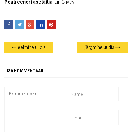
Peatreeneri asetäitja
: Jiri Chytry
eelmine uudis
järgmine uudis
LISA KOMMENTAAR