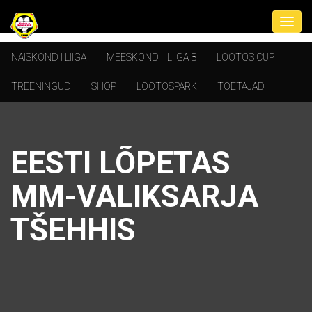
NAISKOND I LIIGA
MEESKOND II LIIGA B
LOOTOS CUP
TREENINGUD
SHOP
LOOTOSPARK
TOETAJAD
EESTI LÕPETAS
MM-VALIKSARJA
TŠEHHIS