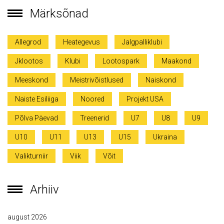
Märksõnad
Allegrod
Heategevus
Jalgpalliklubi
Jklootos
Klubi
Lootospark
Maakond
Meeskond
Meistrivõistlused
Naiskond
Naiste Esiliiga
Noored
Projekt USA
Põlva Päevad
Treenerid
U7
U8
U9
U10
U11
U13
U15
Ukraina
Valikturniir
Viik
Võit
Arhiiv
august 2026