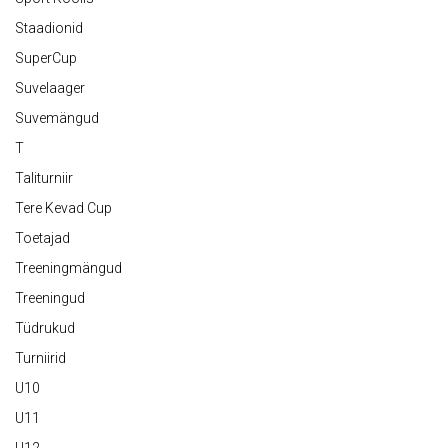
Staadionid
SuperCup
Suvelaager
Suvemängud
T
Taliturniir
Tere Kevad Cup
Toetajad
Treeningmängud
Treeningud
Tüdrukud
Turniirid
U10
U11