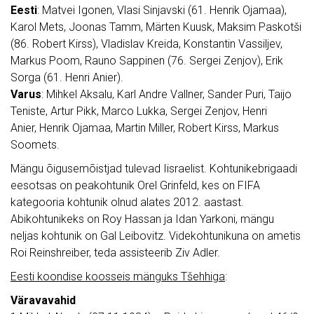
Eesti
: Matvei Igonen, Vlasi Sinjavski (61. Henrik Ojamaa),
Karol Mets, Joonas Tamm, Märten Kuusk, Maksim Paskotši
(86. Robert Kirss), Vladislav Kreida, Konstantin Vassiljev,
Markus Poom, Rauno Sappinen (76. Sergei Zenjov), Erik
Sorga (61. Henri Anier).
Varus
: Mihkel Aksalu, Karl Andre Vallner, Sander Puri, Taijo
Teniste, Artur Pikk, Marco Lukka, Sergei Zenjov, Henri
Anier, Henrik Ojamaa, Martin Miller, Robert Kirss, Markus
Soomets.
Mängu õigusemõistjad tulevad Iisraelist. Kohtunikebrigaadi
eesotsas on peakohtunik Orel Grinfeld, kes on FIFA
kategooria kohtunik olnud alates 2012. aastast.
Abikohtunikeks on Roy Hassan ja Idan Yarkoni, mängu
neljas kohtunik on Gal Leibovitz. Videkohtunikuna on ametis
Roi Reinshreiber, teda assisteerib Ziv Adler.
Eesti koondise koosseis mänguks Tšehhiga
:
Väravavahid