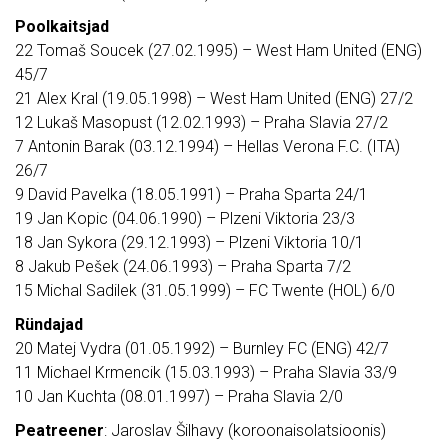
Poolkaitsjad
22 Tomaš Soucek (27.02.1995) – West Ham United (ENG)
45/7
21 Alex Kral (19.05.1998) – West Ham United (ENG) 27/2
12 Lukaš Masopust (12.02.1993) – Praha Slavia 27/2
7 Antonin Barak (03.12.1994) – Hellas Verona F.C. (ITA)
26/7
9 David Pavelka (18.05.1991) – Praha Sparta 24/1
19 Jan Kopic (04.06.1990) – Plzeni Viktoria 23/3
18 Jan Sykora (29.12.1993) – Plzeni Viktoria 10/1
8 Jakub Pešek (24.06.1993) – Praha Sparta 7/2
15 Michal Sadilek (31.05.1999) – FC Twente (HOL) 6/0
Ründajad
20 Matej Vydra (01.05.1992) – Burnley FC (ENG) 42/7
11 Michael Krmencik (15.03.1993) – Praha Slavia 33/9
10 Jan Kuchta (08.01.1997) – Praha Slavia 2/0
Peatreener
: Jaroslav Šilhavy (koroonaisolatsioonis)