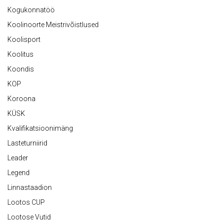
Kogukonnatöö
Koolinoorte Meistrivõistlused
Koolisport
Koolitus
Koondis
KOP
Koroona
KÜSK
Kvalifikatsioonimäng
Lasteturniirid
Leader
Legend
Linnastaadion
Lootos CUP
Lootose Vutid