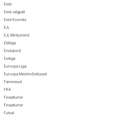
Eesti
Eesti Jalgpall
Eesti Koondis
EJL
EJL Miniturniirid
Eliitliiga
Eriolukord
Esiliiga
Euroopa Liiga
Euroopa Meistrivõistlused
Fännireisid
FIFA
Finaalturniir
Finaalturniir
Futsal