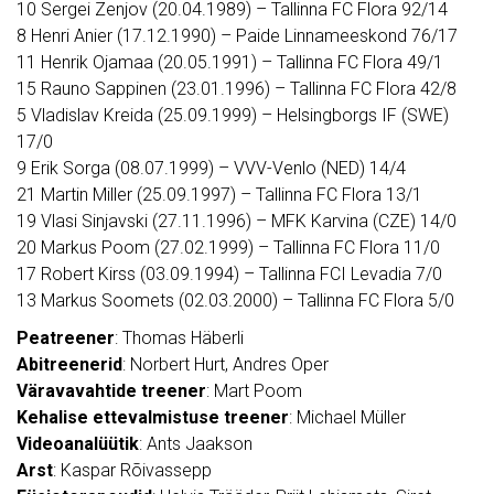
10 Sergei Zenjov (20.04.1989) – Tallinna FC Flora 92/14
8 Henri Anier (17.12.1990) – Paide Linnameeskond 76/17
11 Henrik Ojamaa (20.05.1991) – Tallinna FC Flora 49/1
15 Rauno Sappinen (23.01.1996) – Tallinna FC Flora 42/8
5 Vladislav Kreida (25.09.1999) – Helsingborgs IF (SWE)
17/0
9 Erik Sorga (08.07.1999) – VVV-Venlo (NED) 14/4
21 Martin Miller (25.09.1997) – Tallinna FC Flora 13/1
19 Vlasi Sinjavski (27.11.1996) – MFK Karvina (CZE) 14/0
20 Markus Poom (27.02.1999) – Tallinna FC Flora 11/0
17 Robert Kirss (03.09.1994) – Tallinna FCI Levadia 7/0
13 Markus Soomets (02.03.2000) – Tallinna FC Flora 5/0
Peatreener
: Thomas Häberli
Abitreenerid
: Norbert Hurt, Andres Oper
Väravavahtide treener
: Mart Poom
Kehalise ettevalmistuse treener
: Michael Müller
Videoanalüütik
: Ants Jaakson
Arst
: Kaspar Rõivassepp