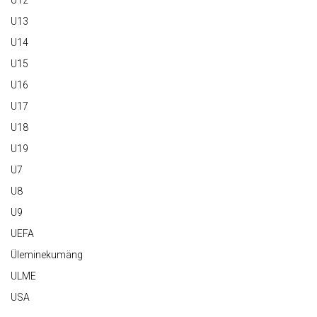
U12
U13
U14
U15
U16
U17
U18
U19
U7
U8
U9
UEFA
Üleminekumäng
ULME
USA