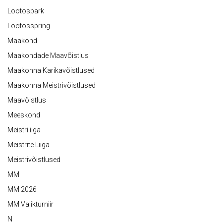
Lootospark
Lootosspring
Maakond
Maakondade Maavõistlus
Maakonna Karikavõistlused
Maakonna Meistrivõistlused
Maavõistlus
Meeskond
Meistriliiga
Meistrite Liiga
Meistrivõistlused
MM
MM 2026
MM Valikturniir
N