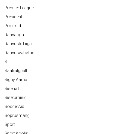
Premier League
President
Projektid
Rahvaliiga
Rahvuste Liiga
Rahvusvaheline
S
Saalijalgpall
Signy Aarna
Sisehall
Siseturniirid
SoccerAid
Sõprusmäng
Sport
Sport Koolis