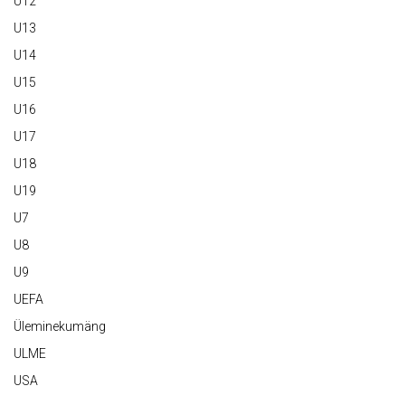
U12
U13
U14
U15
U16
U17
U18
U19
U7
U8
U9
UEFA
Üleminekumäng
ULME
USA