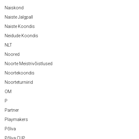
Naiskond
Naiste Jalgpall
Naiste Koondis
Neidude Koondis
NLT
Noored
Noorte Meistrivõistlused
Noortekoondis
Noorteturniirid
OM
P
Partner
Playmakers
Põlva
Põlva CUP