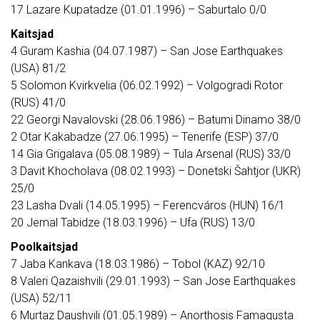
17 Lazare Kupatadze (01.01.1996) – Saburtalo 0/0
Kaitsjad
4 Guram Kashia (04.07.1987) – San Jose Earthquakes
(USA) 81/2
5 Solomon Kvirkvelia (06.02.1992) – Volgogradi Rotor
(RUS) 41/0
22 Georgi Navalovski (28.06.1986) – Batumi Dinamo 38/0
2 Otar Kakabadze (27.06.1995) – Tenerife (ESP) 37/0
14 Gia Grigalava (05.08.1989) – Tula Arsenal (RUS) 33/0
3 Davit Khocholava (08.02.1993) – Donetski Šahtjor (UKR)
25/0
23 Lasha Dvali (14.05.1995) – Ferencváros (HUN) 16/1
20 Jemal Tabidze (18.03.1996) – Ufa (RUS) 13/0
Poolkaitsjad
7 Jaba Kankava (18.03.1986) – Tobol (KAZ) 92/10
8 Valeri Qazaishvili (29.01.1993) – San Jose Earthquakes
(USA) 52/11
6 Murtaz Daushvili (01.05.1989) – Anorthosis Famagusta