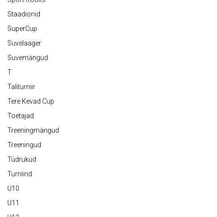
Staadionid
SuperCup
Suvelaager
Suvemängud
T
Taliturniir
Tere Kevad Cup
Toetajad
Treeningmängud
Treeningud
Tüdrukud
Turniirid
U10
U11