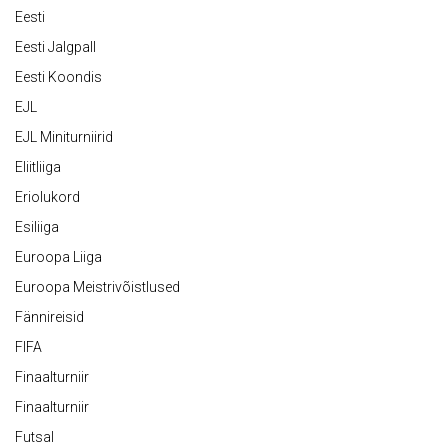
Eesti
Eesti Jalgpall
Eesti Koondis
EJL
EJL Miniturniirid
Eliitliiga
Eriolukord
Esiliiga
Euroopa Liiga
Euroopa Meistrivõistlused
Fännireisid
FIFA
Finaalturniir
Finaalturniir
Futsal