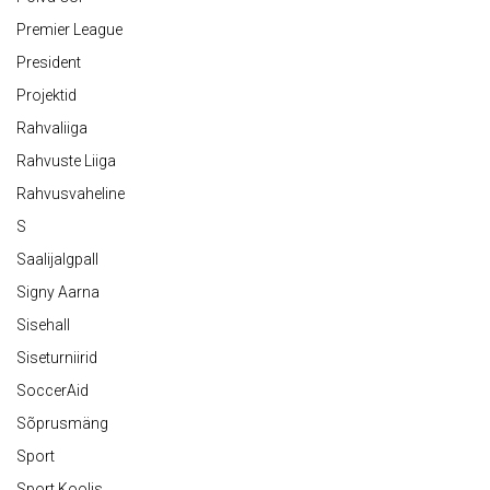
Premier League
President
Projektid
Rahvaliiga
Rahvuste Liiga
Rahvusvaheline
S
Saalijalgpall
Signy Aarna
Sisehall
Siseturniirid
SoccerAid
Sõprusmäng
Sport
Sport Koolis