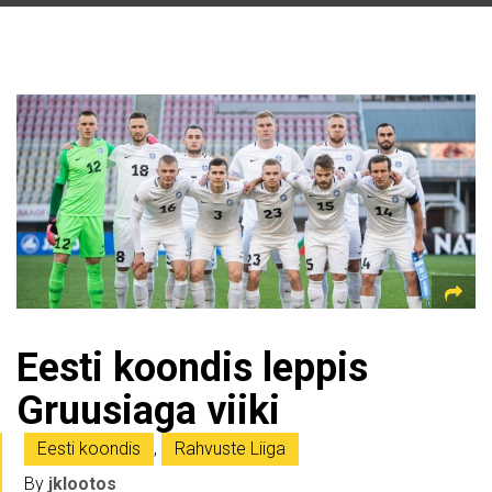
Eesti koondis leppis
Gruusiaga viiki
Eesti koondis
,
Rahvuste Liiga
By
jklootos