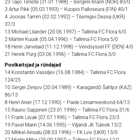
23 Taijo Teniste (31.01.1988) – Bergeni Brann (NOR) 83/0
3 Artur Pikk (05.03.1993) – Kuopio Palloseura (FIN) 40/1
4 Joonas Tamm (02.02.1992) – Tšernigivi Desna (UKR)
37/3
13 Michael Lilander (20.06.1997) – Tallinna FC Flora 6/0
2 Märten Kuusk (05.04.1996) – Tallinna FC Flora 5/0
18 Henri Järvelaid (11.12.1998) – Vendsyssel FF (DEN) 4/0
21 Henrik Pürg (03.06.1996) – Tallinna FC Flora 3/0
Poolkaitsjad ja ründajad
14 Konstantin Vassiljev (16.08.1984) – Tallinna FC Flora
124/25
10 Sergei Zenjov (20.04.1989) – Karagandõ Šahtjor (KAZ)
86/13
8 Henri Anier (17.12.1990) – Paide Linnameeskond 64/13
15 Rauno Sappinen (23.01.1996) – Tallinna FC Flora 31/6
11 Frank Liivak (07.07.1996) – Tallinna FC Flora 23/3
19 Pavel Marin (14.06.1995) – Viljandi JK Tulevik 13/2
20 Mihkel Ainsalu (08.03.1996) – FK Lviv (UKR) 13/0
17 Martin Miller (25.09.1997) – Tallinna FC Flora 12/1