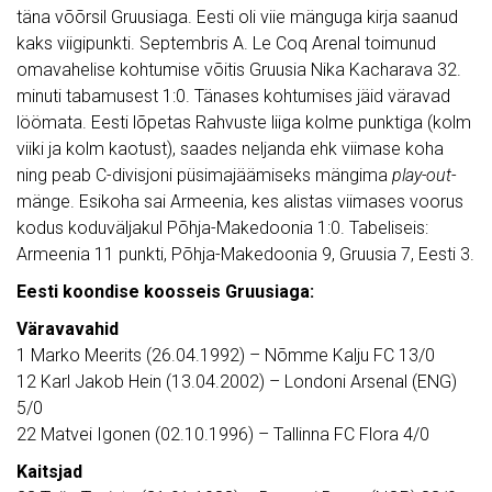
täna võõrsil Gruusiaga. Eesti oli viie mänguga kirja saanud
kaks viigipunkti. Septembris A. Le Coq Arenal toimunud
omavahelise kohtumise võitis Gruusia Nika Kacharava 32.
minuti tabamusest 1:0. Tänases kohtumises jäid väravad
löömata. Eesti lõpetas Rahvuste liiga kolme punktiga (kolm
viiki ja kolm kaotust), saades neljanda ehk viimase koha
ning peab C-divisjoni püsimajäämiseks mängima
play-out
-
mänge. Esikoha sai Armeenia, kes alistas viimases voorus
kodus koduväljakul Põhja-Makedoonia 1:0. Tabeliseis:
Armeenia 11 punkti, Põhja-Makedoonia 9, Gruusia 7, Eesti 3.
Eesti koondise koosseis Gruusiaga:
Väravavahid
1 Marko Meerits (26.04.1992) – Nõmme Kalju FC 13/0
12 Karl Jakob Hein (13.04.2002) – Londoni Arsenal (ENG)
5/0
22 Matvei Igonen (02.10.1996) – Tallinna FC Flora 4/0
Kaitsjad