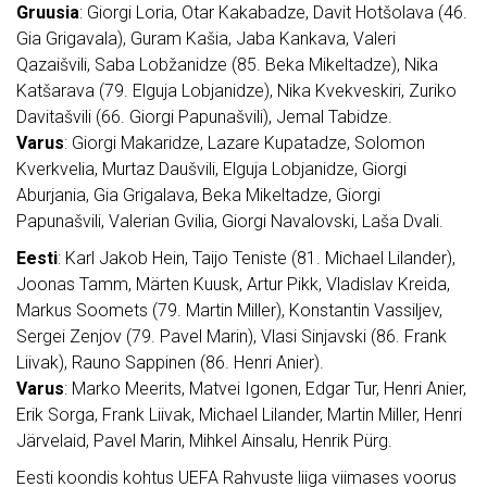
Gruusia
: Giorgi Loria, Otar Kakabadze, Davit Hotšolava (46.
Gia Grigavala), Guram Kašia, Jaba Kankava, Valeri
Qazaišvili, Saba Lobžanidze (85. Beka Mikeltadze), Nika
Katšarava (79. Elguja Lobjanidze), Nika Kvekveskiri, Zuriko
Davitašvili (66. Giorgi Papunašvili), Jemal Tabidze.
Varus
: Giorgi Makaridze, Lazare Kupatadze, Solomon
Kverkvelia, Murtaz Daušvili, Elguja Lobjanidze, Giorgi
Aburjania, Gia Grigalava, Beka Mikeltadze, Giorgi
Papunašvili, Valerian Gvilia, Giorgi Navalovski, Laša Dvali.
Eesti
: Karl Jakob Hein, Taijo Teniste (81. Michael Lilander),
Joonas Tamm, Märten Kuusk, Artur Pikk, Vladislav Kreida,
Markus Soomets (79. Martin Miller), Konstantin Vassiljev,
Sergei Zenjov (79. Pavel Marin), Vlasi Sinjavski (86. Frank
Liivak), Rauno Sappinen (86. Henri Anier).
Varus
: Marko Meerits, Matvei Igonen, Edgar Tur, Henri Anier,
Erik Sorga, Frank Liivak, Michael Lilander, Martin Miller, Henri
Järvelaid, Pavel Marin, Mihkel Ainsalu, Henrik Pürg.
Eesti koondis kohtus UEFA Rahvuste liiga viimases voorus