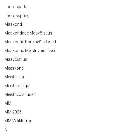
Lootospark
Lootosspring
Maakond
Maakondade Maavõistlus
Maakonna Karikavõistlused
Maakonna Meistrivõistlused
Maavõistlus
Meeskond
Meistriliiga
Meistrite Liiga
Meistrivõistlused
MM
MM 2026
MM Valikturniir
N