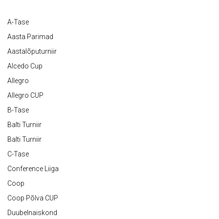
A-Tase
Aasta Parimad
Aastalõputurniir
Alcedo Cup
Allegro
Allegro CUP
B-Tase
Balti Turniir
Balti Turniir
C-Tase
Conference Liiga
Coop
Coop Põlva CUP
Duubelnaiskond