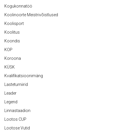
Kogukonnatöö
Koolinoorte Meistrivõistlused
Koolisport
Koolitus
Koondis
KOP
Koroona
KÜSK
Kvalifikatsioonimäng
Lasteturniirid
Leader
Legend
Linnastaadion
Lootos CUP
Lootose Vutid