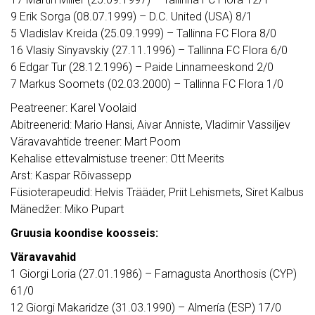
9 Erik Sorga (08.07.1999) – D.C. United (USA) 8/1
5 Vladislav Kreida (25.09.1999) – Tallinna FC Flora 8/0
16 Vlasiy Sinyavskiy (27.11.1996) – Tallinna FC Flora 6/0
6 Edgar Tur (28.12.1996) – Paide Linnameeskond 2/0
7 Markus Soomets (02.03.2000) – Tallinna FC Flora 1/0
Peatreener: Karel Voolaid
Abitreenerid: Mario Hansi, Aivar Anniste, Vladimir Vassiljev
Väravavahtide treener: Mart Poom
Kehalise ettevalmistuse treener: Ott Meerits
Arst: Kaspar Rõivassepp
Füsioterapeudid: Helvis Trääder, Priit Lehismets, Siret Kalbus
Mänedžer: Miko Pupart
Gruusia koondise koosseis:
Väravavahid
1 Giorgi Loria (27.01.1986) – Famagusta Anorthosis (CYP)
61/0
12 Giorgi Makaridze (31.03.1990) – Almería (ESP) 17/0