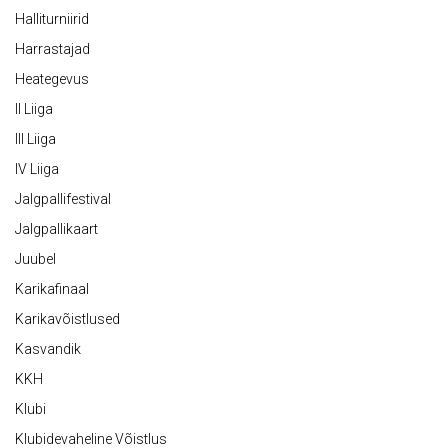
Halliturniirid
Harrastajad
Heategevus
II Liiga
III Liiga
IV Liiga
Jalgpallifestival
Jalgpallikaart
Juubel
Karikafinaal
Karikavõistlused
Kasvandik
KKH
Klubi
Klubidevaheline Võistlus