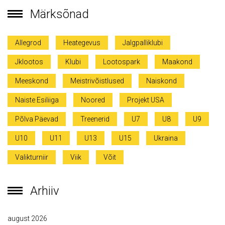
Märksõnad
Allegrod
Heategevus
Jalgpalliklubi
Jklootos
Klubi
Lootospark
Maakond
Meeskond
Meistrivõistlused
Naiskond
Naiste Esiliiga
Noored
Projekt USA
Põlva Päevad
Treenerid
U7
U8
U9
U10
U11
U13
U15
Ukraina
Valikturniir
Viik
Võit
Arhiiv
august 2026