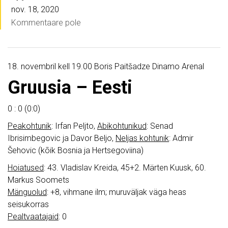
nov. 18, 2020
Kommentaare pole
18. novembril kell 19.00 Boris Paitšadze Dinamo Arenal
Gruusia – Eesti
0 : 0 (0:0)
Peakohtunik
: Irfan Peljto,
Abikohtunikud
: Senad
Ibrisimbegovic ja Davor Beljo,
Neljas kohtunik
: Admir
Šehovic (kõik Bosnia ja Hertsegoviina)
Hoiatused
: 43. Vladislav Kreida, 45+2. Märten Kuusk, 60.
Markus Soomets
Mänguolud
: +8, vihmane ilm; muruväljak väga heas
seisukorras
Pealtvaatajaid
: 0