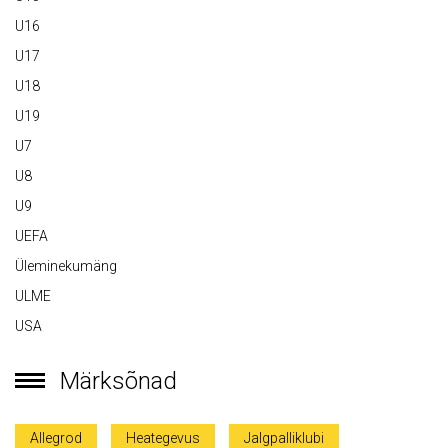
U16
U17
U18
U19
U7
U8
U9
UEFA
Üleminekumäng
ULME
USA
Märksõnad
Allegrod
Heategevus
Jalgpalliklubi