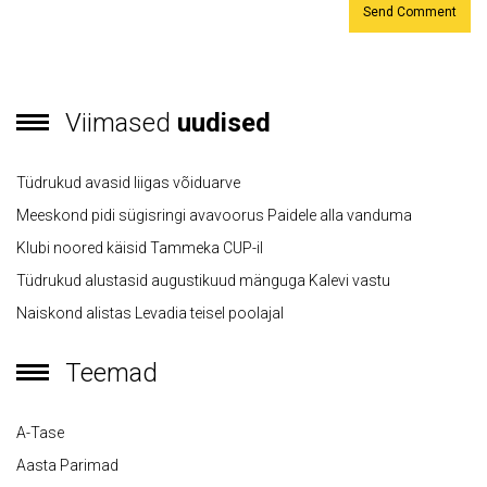
Viimased
uudised
Tüdrukud avasid liigas võiduarve
Meeskond pidi sügisringi avavoorus Paidele alla vanduma
Klubi noored käisid Tammeka CUP-il
Tüdrukud alustasid augustikuud mänguga Kalevi vastu
Naiskond alistas Levadia teisel poolajal
Teemad
A-Tase
Aasta Parimad