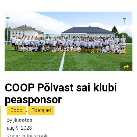
COOP Põlvast sai klubi
peasponsor
Coop
,
Toetajad
By
jklootos
aug 9, 2023
Kommentaare pole