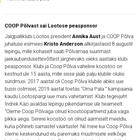
COOP Põlvast sai Lootose peasponsor
Jalgpalliklubi Lootos president
Annika Aust
ja COOP Põlva
juhatuse esimees
Kristo Anderson
allkirjastasid 8.augustil
lepingu, mille kohaselt saab Põlvamaa suurimast
jaekaubandusettevõttest järgnevaks viieks aastaks klubi
peasponsor. Klubi ja Coop Põlva vaheline koostöö on
kestnud üle 15 aasta, mille sisse jääb palju klubile olulisi
sündmusi. 2017 aastal oli Coop Põlva klubile abiks uue
bussi ostmisel, 2019 aastal toetas “Oma Pala ” kampaania
kaudu Lootospargi uue muru vahetamist. Klubi tegevjuht
Indrek Käo avaldas lepingu pikendamise üle heameelt
“Oleme Coop Põlvaga olnud koostööpartnerid juba väga
pikka aega. Senine koostöö on olnud äärmiselt meeldiv,
kuna põhineb sarnastel väärtustel. Nii meie kui Coop Põlva
oleme keskendunud elu paremaks muutmisele eelkõige