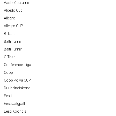
Aastalõputurniir
Alcedo Cup
Allegro
Allegro CUP
B-Tase
Balti Turniir
Balti Turniir
C-Tase
Conference Liiga
Coop
Coop Põlva CUP
Duubelnaiskond
Eesti
Eesti Jalgpall
Eesti Koondis