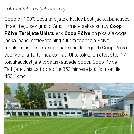
Foto: Indrek Illus (fclootos.ee)
Coop on 100% Eesti tarbijatele kuuluv Eesti jaekaubanduses
ühiselt tegutsev grupp. Grupi liikmete sekka kuuluv
Coop
Põlva Tarbijate Ühistu
ehk
Coop Põlva
on pika ajalooga
jaekaubandusettevõte ning suurim tööandja Põlva
maakonnas. Lisaks kodumaakonnale tegeleb Coop Põlva
veel Võru ja Tartu maakonnas. Ühtekokku on ettevõttel 17
toidukauplust ja 9 tööstuskaupade poodi. Coop Põlva
Tarbijate Ühistus töötab üle 350 inimese ja ühistul on üle
450 liikme.