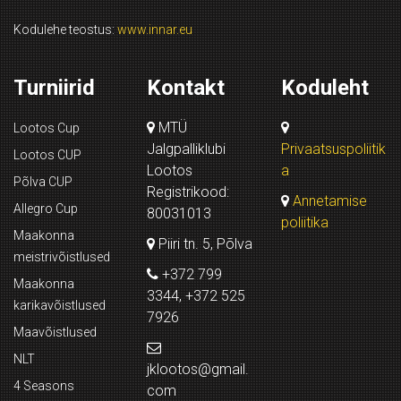
Kodulehe teostus:
www.innar.eu
Turniirid
Kontakt
Koduleht
MTÜ
Lootos Cup
Jalgpalliklubi
Privaatsuspoliitik
Lootos CUP
Lootos
a
Põlva CUP
Registrikood:
Annetamise
Allegro Cup
80031013
poliitika
Maakonna
Piiri tn. 5, Põlva
meistrivõistlused
+372 799
Maakonna
3344, +372 525
karikavõistlused
7926
Maavõistlused
NLT
jklootos@gmail.
4 Seasons
com