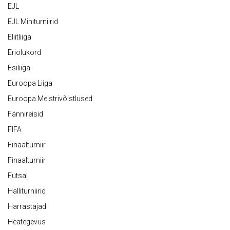
EJL
EJL Miniturniirid
Eliitliiga
Eriolukord
Esiliiga
Euroopa Liiga
Euroopa Meistrivõistlused
Fännireisid
FIFA
Finaalturniir
Finaalturniir
Futsal
Halliturniirid
Harrastajad
Heategevus