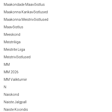
Maakondade Maavõistlus
Maakonna Karikavõistlused
Maakonna Meistrivõistlused
Maavõistlus
Meeskond
Meistriliiga
Meistrite Liiga
Meistrivõistlused
MM
MM 2026
MM Valikturniir
N
Naiskond
Naiste Jalgpall
Naiste Koondis