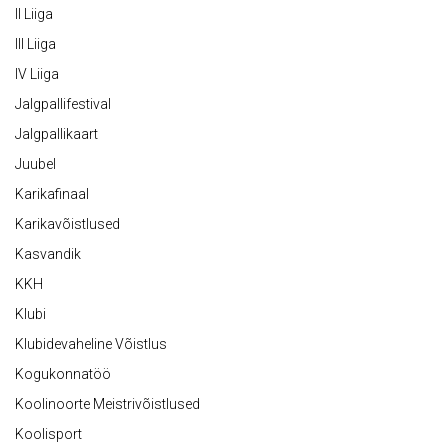
II Liiga
III Liiga
IV Liiga
Jalgpallifestival
Jalgpallikaart
Juubel
Karikafinaal
Karikavõistlused
Kasvandik
KKH
Klubi
Klubidevaheline Võistlus
Kogukonnatöö
Koolinoorte Meistrivõistlused
Koolisport