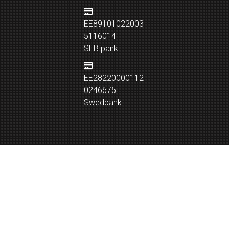
EE89101022003
5116014
SEB pank
EE28220000112
0246675
Swedbank