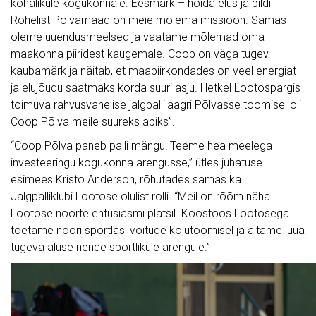
kohalikule kogukonnale. Eesmärk – hoida elus ja pildil
Rohelist Põlvamaad on meie mõlema missioon. Samas
oleme uuendusmeelsed ja vaatame mõlemad oma
maakonna piiridest kaugemale. Coop on väga tugev
kaubamärk ja näitab, et maapiirkondades on veel energiat
ja elujõudu saatmaks korda suuri asju. Hetkel Lootospargis
toimuva rahvusvahelise jalgpallilaagri Põlvasse toomisel oli
Coop Põlva meile suureks abiks”.
“Coop Põlva paneb palli mängu! Teeme hea meelega
investeeringu kogukonna arengusse,” ütles juhatuse
esimees Kristo Anderson, rõhutades samas ka
Jalgpalliklubi Lootose olulist rolli. “Meil on rõõm näha
Lootose noorte entusiasmi platsil. Koostöös Lootosega
toetame noori sportlasi võitude kojutoomisel ja aitame luua
tugeva aluse nende sportlikule arengule.”