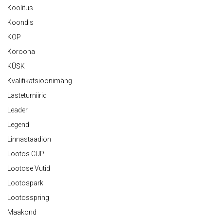
Koolitus
Koondis
KOP
Koroona
KÜSK
Kvalifikatsioonimäng
Lasteturniirid
Leader
Legend
Linnastaadion
Lootos CUP
Lootose Vutid
Lootospark
Lootosspring
Maakond