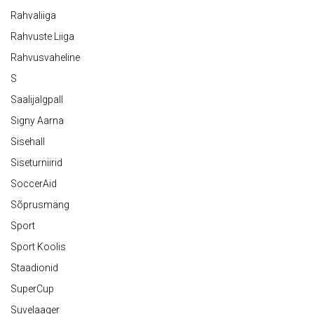
Rahvaliiga
Rahvuste Liiga
Rahvusvaheline
S
Saalijalgpall
Signy Aarna
Sisehall
Siseturniirid
SoccerAid
Sõprusmäng
Sport
Sport Koolis
Staadionid
SuperCup
Suvelaager