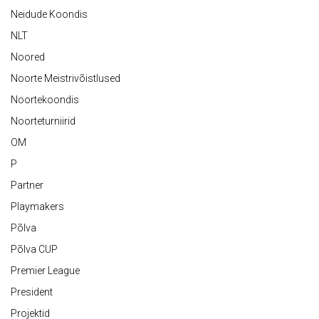
Neidude Koondis
NLT
Noored
Noorte Meistrivõistlused
Noortekoondis
Noorteturniirid
OM
P
Partner
Playmakers
Põlva
Põlva CUP
Premier League
President
Projektid