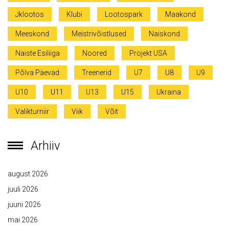
Jklootos
Klubi
Lootospark
Maakond
Meeskond
Meistrivõistlused
Naiskond
Naiste Esiliiga
Noored
Projekt USA
Põlva Päevad
Treenerid
U7
U8
U9
U10
U11
U13
U15
Ukraina
Valikturniir
Viik
Võit
Arhiiv
august 2026
juuli 2026
juuni 2026
mai 2026