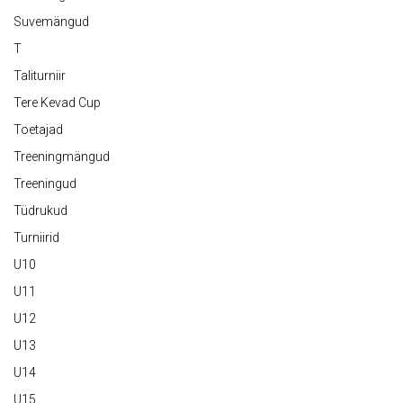
Suvemängud
T
Taliturniir
Tere Kevad Cup
Toetajad
Treeningmängud
Treeningud
Tüdrukud
Turniirid
U10
U11
U12
U13
U14
U15