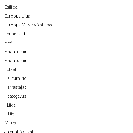
Esiliiga
Euroopa Liiga
Euroopa Meistrivõistlused
Fännireisid
FIFA
Finaalturniir
Finaalturniir
Futsal
Halliturniirid
Harrastajad
Heategevus
II Liiga
III Liiga
IV Liiga
Jalgpallifestival