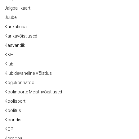
Jalgpallikaart
Juubel
Karikafinaal
Karikavõistlused
Kasvandik
KKH
Klubi
Klubidevaheline Võistlus
Kogukonnatöö
Koolinoorte Meistrivõistlused
Koolisport
Koolitus
Koondis
KOP
Koroona