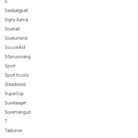
S
Saalijalgpall
Signy Aarna
Sisehall
Siseturniirid
SoccerAid
Sõprusmäng
Sport
Sport Koolis
Staadionid
SuperCup
Suvelaager
Suvemängud
T
Taliturniir