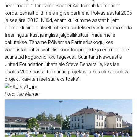
head meelt. ” Tänavune Soccer Aid toimub kolmandat
korda. Esmalt olid meie inglise partnerid Põlvas aastal 2005
ja seejärel 2013. Nüüd, enam kui kümme aastat hiljem
oleme klubina oluliselt rohkem suutelised vastu võtma seda
treeningutarkust ja inglise jalgpallikultuuri, mida meile
pakutakse. Täname Põlvamaa Partnerluskogu, kes
väärtustab rahvusvahelisi koostööprojekte ja eriti noortele
suunatud kogukondlikku tegevust. Suur tänu Newcastle
United Foundation juhatajale Steve Beharralile, kes ise
osales 2005 aastal toimunud projektis ja kes oli käesoleva
projekti käivitamisel suureks toeks”.
Foto: Tiiu Marran