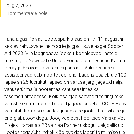
aug 7, 2023
Kommentaare pole
Täna algas Põlvas, Lootospark staadionil, 7.-11.augustini
kestev rahvusvaheline noorte jalgpalli suvelaager Soccer
Aid 2023. Viie laagripäeva jooksul korraldavad lastele
treeninguid Newcastle United Foundation treenerid Kallum
Percy ja Shayan Gazerani Inglismaalt. Välistreenereid
assisteerivad klubi noortetreenerid. Laagris osaleb üle 100
lapse sh 25 tüdrukut, lapsed on vanuse järgi jagatud nelja
vanuserühma ja nooremas vanuseastmes ka
tasemerühmadesse. Kõik osalejad saavad treeninguteks
varustuse sh. nimelised särgid ja joogipudelid. COOP Põlva
varustab kõik osalejad laagripäevade jooksul puuviljade ja
energiabatoonidega. Joogivee eest hoolitseb Värska Vesi.
Projekti rahastab Põlvamaa Partnerluskogu. Jalgpalliklubi
Lootos tegevjuht Indrek Käo avaldas laagri toimumise üle