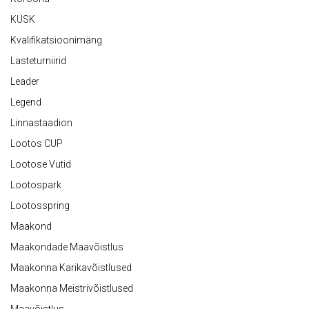
KÜSK
Kvalifikatsioonimäng
Lasteturniirid
Leader
Legend
Linnastaadion
Lootos CUP
Lootose Vutid
Lootospark
Lootosspring
Maakond
Maakondade Maavõistlus
Maakonna Karikavõistlused
Maakonna Meistrivõistlused