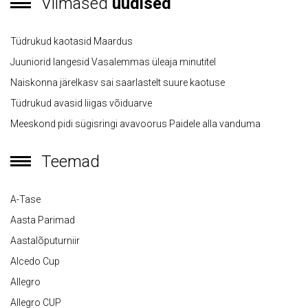
Viimased
uudised
Tüdrukud kaotasid Maardus
Juuniorid langesid Vasalemmas üleaja minutitel
Naiskonna järelkasv sai saarlastelt suure kaotuse
Tüdrukud avasid liigas võiduarve
Meeskond pidi sügisringi avavoorus Paidele alla vanduma
Teemad
A-Tase
Aasta Parimad
Aastalõputurniir
Alcedo Cup
Allegro
Allegro CUP