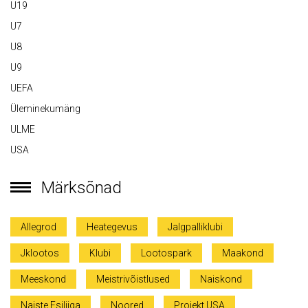
U19
U7
U8
U9
UEFA
Üleminekumäng
ULME
USA
Märksõnad
Allegrod
Heategevus
Jalgpalliklubi
Jklootos
Klubi
Lootospark
Maakond
Meeskond
Meistrivõistlused
Naiskond
Naiste Esiliiga
Noored
Projekt USA