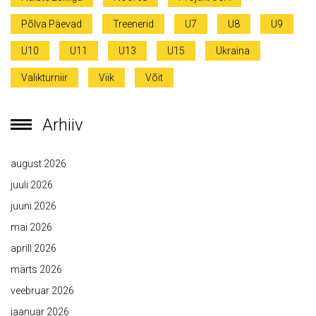
Põlva Päevad
Treenerid
U7
U8
U9
U10
U11
U13
U15
Ukraina
Valikturniir
Viik
Võit
Arhiiv
august 2026
juuli 2026
juuni 2026
mai 2026
aprill 2026
märts 2026
veebruar 2026
jaanuar 2026