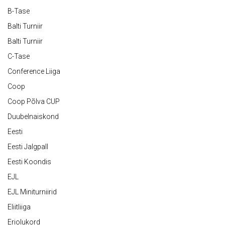
B-Tase
Balti Turniir
Balti Turniir
C-Tase
Conference Liiga
Coop
Coop Põlva CUP
Duubelnaiskond
Eesti
Eesti Jalgpall
Eesti Koondis
EJL
EJL Miniturniirid
Eliitliiga
Eriolukord