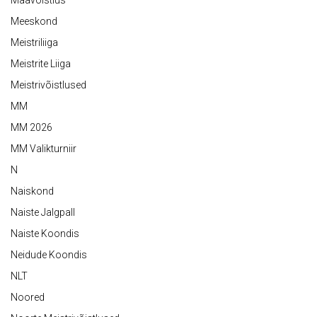
Maavõistlus
Meeskond
Meistriliiga
Meistrite Liiga
Meistrivõistlused
MM
MM 2026
MM Valikturniir
N
Naiskond
Naiste Jalgpall
Naiste Koondis
Neidude Koondis
NLT
Noored