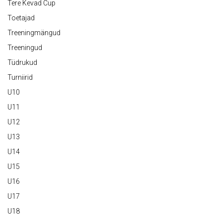
Tere Kevad Cup
Toetajad
Treeningmängud
Treeningud
Tüdrukud
Turniirid
U10
U11
U12
U13
U14
U15
U16
U17
U18