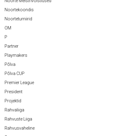
Noorte Meistrivõistlused
Noortekoondis
Noorteturniirid
OM
P
Partner
Playmakers
Põlva
Põlva CUP
Premier League
President
Projektid
Rahvaliiga
Rahvuste Liiga
Rahvusvaheline