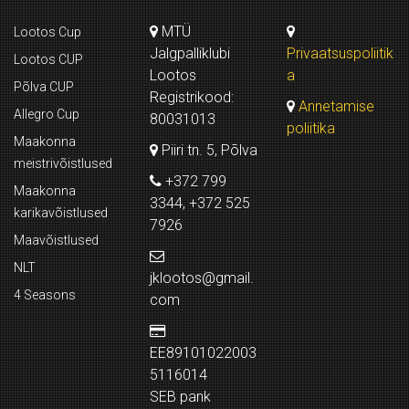
MTÜ
Lootos Cup
Jalgpalliklubi
Privaatsuspoliitik
Lootos CUP
Lootos
a
Põlva CUP
Registrikood:
Annetamise
Allegro Cup
80031013
poliitika
Maakonna
Piiri tn. 5, Põlva
meistrivõistlused
+372 799
Maakonna
3344, +372 525
karikavõistlused
7926
Maavõistlused
NLT
jklootos@gmail.
4 Seasons
com
EE89101022003
5116014
SEB pank