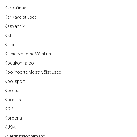
Karikafinaal
Karikavõistlused
Kasvandik
KKH
Klubi
Klubidevaheline Võistlus
Kogukonnatöö
Koolinoorte Meistrivõistlused
Koolisport
Koolitus
Koondis
KOP
Koroona
KÜSK
Kvalifikatsioonimäng