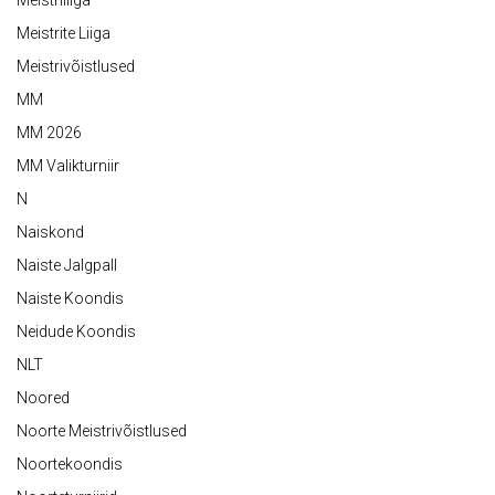
Meistriliiga
Meistrite Liiga
Meistrivõistlused
MM
MM 2026
MM Valikturniir
N
Naiskond
Naiste Jalgpall
Naiste Koondis
Neidude Koondis
NLT
Noored
Noorte Meistrivõistlused
Noortekoondis