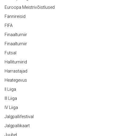
Euroopa Meistrivõistlused
Fännireisid
FIFA
Finaalturniir
Finaalturniir
Futsal
Halliturniirid
Harrastajad
Heategevus
II Liiga
III Liiga
IV Liiga
Jalgpallifestival
Jalgpallikaart
Juubel