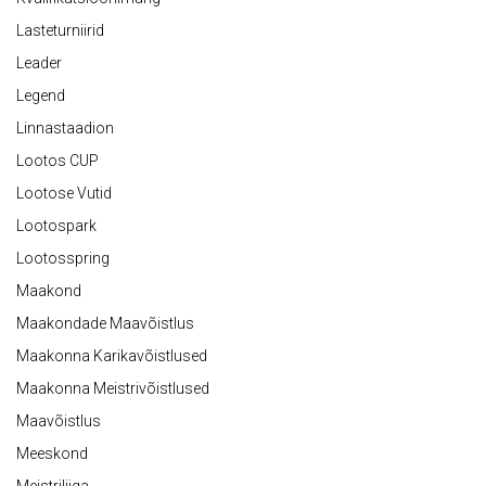
Lasteturniirid
Leader
Legend
Linnastaadion
Lootos CUP
Lootose Vutid
Lootospark
Lootosspring
Maakond
Maakondade Maavõistlus
Maakonna Karikavõistlused
Maakonna Meistrivõistlused
Maavõistlus
Meeskond