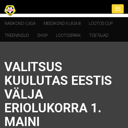
NAISKOND I LIIGA
MEESKOND II LIIGA B
LOOTOS CUP
TREENINGUD
SHOP
LOOTOSPARK
TOETAJAD
VALITSUS
KUULUTAS EESTIS
VÄLJA
ERIOLUKORRA 1.
MAINI