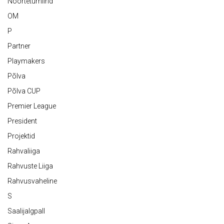
Noorteturniirid
OM
P
Partner
Playmakers
Põlva
Põlva CUP
Premier League
President
Projektid
Rahvaliiga
Rahvuste Liiga
Rahvusvaheline
S
Saalijalgpall