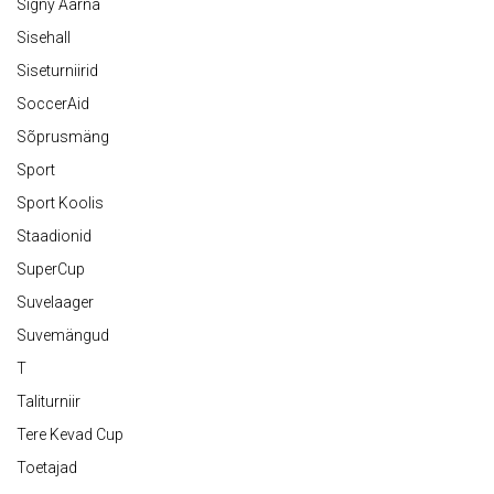
Signy Aarna
Sisehall
Siseturniirid
SoccerAid
Sõprusmäng
Sport
Sport Koolis
Staadionid
SuperCup
Suvelaager
Suvemängud
T
Taliturniir
Tere Kevad Cup
Toetajad