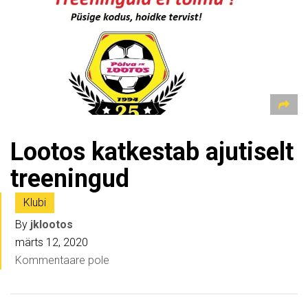
Lootos katkestab ajutiselt
treeningud
Klubi
By
jklootos
märts 12, 2020
Kommentaare pole