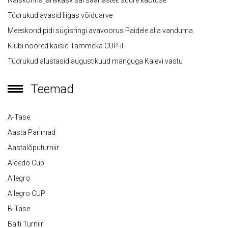
Naiskonna järelkasv sai saarlastelt suure kaotuse
Tüdrukud avasid liigas võiduarve
Meeskond pidi sügisringi avavoorus Paidele alla vanduma
Klubi noored käisid Tammeka CUP-il
Tüdrukud alustasid augustikuud mänguga Kalevi vastu
Teemad
A-Tase
Aasta Parimad
Aastalõputurniir
Alcedo Cup
Allegro
Allegro CUP
B-Tase
Balti Turniir