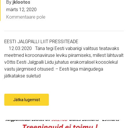
By
jklootos
märts 12, 2020
Kommentaare pole
EESTI JALGPALLI LIIT PRESSITEADE
12.03.2020 Täna tegi Eesti vabariigi valitsus teatavaks
meetmed koroonaviiruse leviku piiramiseks, millest lähtuvalt
võttis Eesti Jalgpalli Liidu juhatus erakorralisel koosolekul
vastu järgmised otsused: – Eesti liiga mängudega
jätkatakse suletud
Jätka lugemist