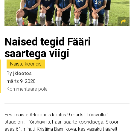
Naised tegid Fääri
saartega viigi
Naiste koondis
By
jklootos
märts 9, 2020
Kommentaare pole
Eesti naiste A-koondis kohtus 9.märtsil Tórsvollur’i
staadionil, T’órshavnis, Fääri saarte koondisega. Skoori
avas 61.minutil Kristiina Bannikova, kes vasakult äärelt