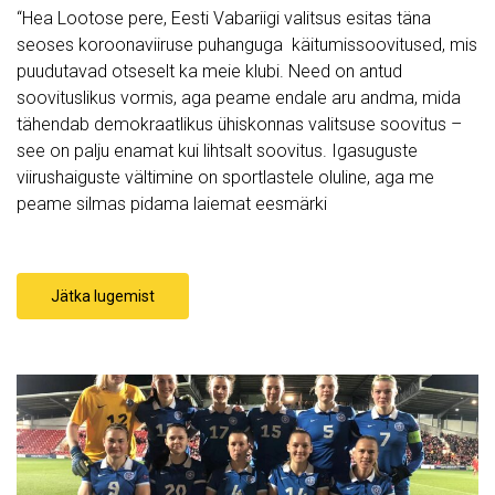
“Hea Lootose pere, Eesti Vabariigi valitsus esitas täna
seoses koroonaviiruse puhanguga käitumissoovitused, mis
puudutavad otseselt ka meie klubi. Need on antud
soovituslikus vormis, aga peame endale aru andma, mida
tähendab demokraatlikus ühiskonnas valitsuse soovitus –
see on palju enamat kui lihtsalt soovitus. Igasuguste
viirushaiguste vältimine on sportlastele oluline, aga me
peame silmas pidama laiemat eesmärki
Jätka lugemist