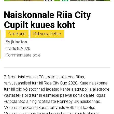
Naiskonnale Riia City
Cupilt kuues koht
Naiskond
,
Rahvusvaheline
By
jklootos
märts 8, 2020
Kommentaare pole
7-8.märtsini osales FC Lootos naiskond Riias,
rahvusvahelisel turniiril Riga City Cup 2020. Kuue naiskonna
turniiril olid võistkonnad jagatud kahte alagruppi ja allegrode
vastasteks olid turniiri esimesel päeval korraldajate Rigas
Futbola Skola ning rootslaste Ronneby BK naiskonnad.
Mõlema naiskonna käest tuli vastu võtta 1:4 kaotus.
Mõlemas mängus lõi naiskonna kasuks kauglöökidest