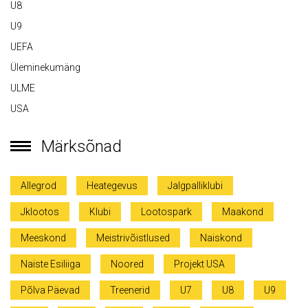
U8
U9
UEFA
Üleminekumäng
ULME
USA
Märksõnad
Allegrod
Heategevus
Jalgpalliklubi
Jklootos
Klubi
Lootospark
Maakond
Meeskond
Meistrivõistlused
Naiskond
Naiste Esiliiga
Noored
Projekt USA
Põlva Päevad
Treenerid
U7
U8
U9