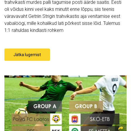
trahvikasti murdes palli tagumise posti äärde saatis. Eesti
oli võidus kinni veel kaks minutit enne lõppu, siis teenis
väravavaht Getriin Strigin trahvikastis aja venitamise eest
vabalöögi, mille kohalikud lati põrkest sisse lõid. Tulemus
1:1 rahuldas kindlasti rohkem
Jätka lugemist