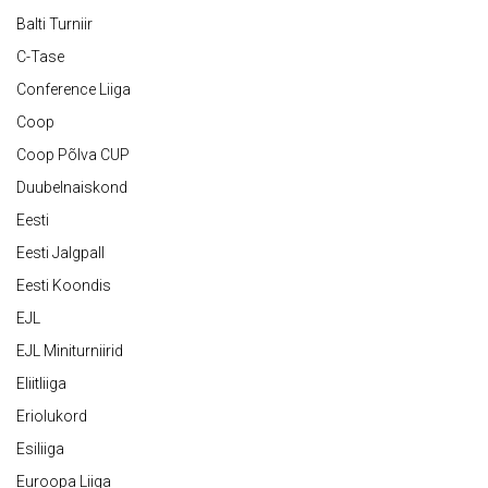
Balti Turniir
C-Tase
Conference Liiga
Coop
Coop Põlva CUP
Duubelnaiskond
Eesti
Eesti Jalgpall
Eesti Koondis
EJL
EJL Miniturniirid
Eliitliiga
Eriolukord
Esiliiga
Euroopa Liiga