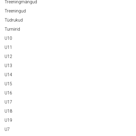
Treeningmängud
Treeningud
Tüdrukud
Turniirid
U10
U11
U12
U13
U14
U15
U16
U17
U18
U19
U7