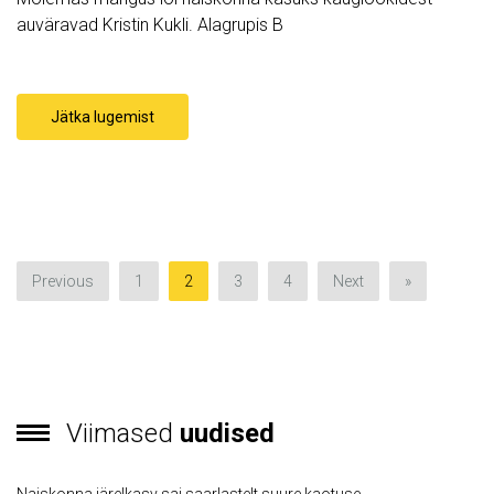
auväravad Kristin Kukli. Alagrupis B
Jätka lugemist
Previous
1
2
3
4
Next
»
Viimased
uudised