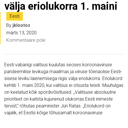
välja eriolukorra 1. maini
Eesti
By
jklootos
märts 13, 2020
Kommentaare pole
Eesti vabariigi valitsus kuulutas seoses koroonaviiruse
pandeemilise levikuga maailmas ja viiruse tõenäolise Eesti-
sisese leviku laienemisega riigis välja eriolukorra. Eriolukord
kehtib 1. maini 2020, kui valitsus ei otsusta teisiti. Muuhulgas
on keelatud kõik spordivõistlused. „Valitsuse absoluutne
prioriteet on kaitsta kujunenud olukorras Eesti inimeste
tervist,“ rõhutas peaminister Jüri Ratas. „Eriolukord on
vajalik, et Eestis kõige tõhusamalt koroonaviiruse