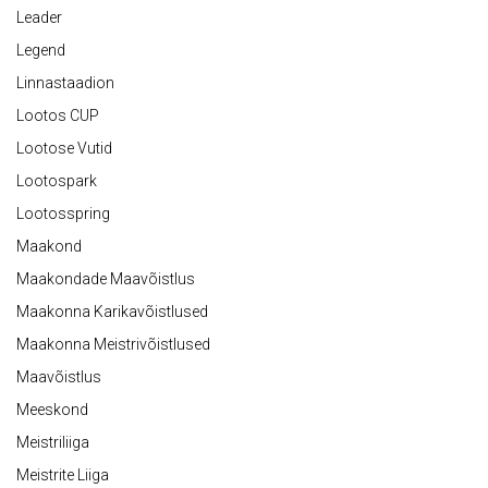
Leader
Legend
Linnastaadion
Lootos CUP
Lootose Vutid
Lootospark
Lootosspring
Maakond
Maakondade Maavõistlus
Maakonna Karikavõistlused
Maakonna Meistrivõistlused
Maavõistlus
Meeskond
Meistriliiga
Meistrite Liiga