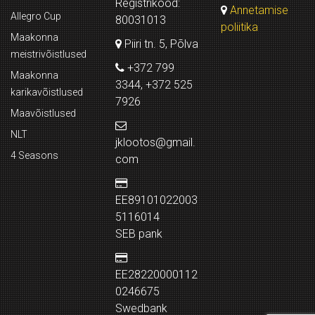
Registrikood:
Annetamise
Allegro Cup
80031013
poliitika
Maakonna
Piiri tn. 5, Põlva
meistrivõistlused
+372 799
Maakonna
3344, +372 525
karikavõistlused
7926
Maavõistlused
NLT
jklootos@gmail.
4 Seasons
com
EE89101022003
5116014
SEB pank
EE28220000112
0246675
Swedbank