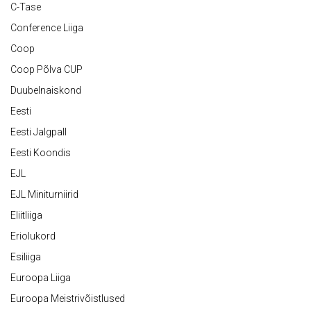
C-Tase
Conference Liiga
Coop
Coop Põlva CUP
Duubelnaiskond
Eesti
Eesti Jalgpall
Eesti Koondis
EJL
EJL Miniturniirid
Eliitliiga
Eriolukord
Esiliiga
Euroopa Liiga
Euroopa Meistrivõistlused