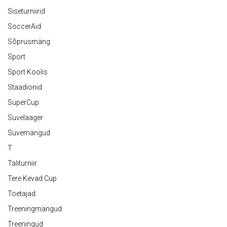
Siseturniirid
SoccerAid
Sõprusmäng
Sport
Sport Koolis
Staadionid
SuperCup
Suvelaager
Suvemängud
T
Taliturniir
Tere Kevad Cup
Toetajad
Treeningmängud
Treeningud