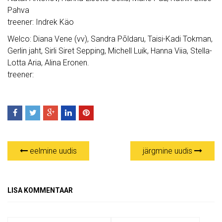
Pahva
treener: Indrek Käo
Welco: Diana Vene (vv), Sandra Põldaru, Taisi-Kadi Tokman,
Gerlin jaht, Sirli Siret Sepping, Michell Luik, Hanna Viia, Stella-
Lotta Aria, Alina Eronen.
treener:
eelmine uudis
järgmine uudis
LISA KOMMENTAAR