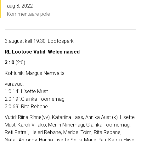
aug 3, 2022
Kommentaare pole
3.august kell 19:30, Lootospark
RL Lootose Vutid Welco naised
3 : 0
(2:0)
Kohtunik: Margus Nemvalts
väravad:
1:0 14`.Lisette Must
2:0 19`.Glairika Toomemägi
3:0 69`.Rita Rebane
Vutid: Riina Rinne(vv), Katariina Laas, Annika Aust (k), Lisette
Must, Karoli Villako, Merlin Niinemägi, Glairika Toomemägi,
Reti Patrail, Heleri Rebane, Meribel Toim, Rita Rebane,
Natali Antonov, Hanna-Lisette Sellis, Marie Pau, Kätriin-Eliise