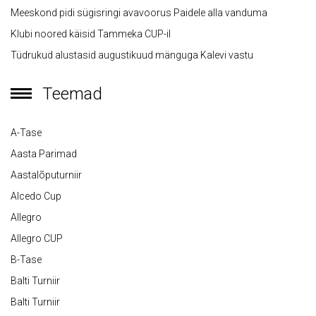
Meeskond pidi sügisringi avavoorus Paidele alla vanduma
Klubi noored käisid Tammeka CUP-il
Tüdrukud alustasid augustikuud mänguga Kalevi vastu
Teemad
A-Tase
Aasta Parimad
Aastalõputurniir
Alcedo Cup
Allegro
Allegro CUP
B-Tase
Balti Turniir
Balti Turniir