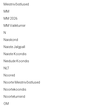
Meistrivõistlused
MM
MM 2026
MM Valikturniir
N
Naiskond
Naiste Jalgpall
Naiste Koondis
Neidude Koondis
NLT
Noored
Noorte Meistrivõistlused
Noortekoondis
Noorteturniirid
OM