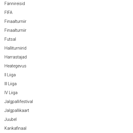
Fännireisid
FIFA
Finaalturniir
Finaalturniir
Futsal
Halliturniirid
Harrastajad
Heategevus
II Liiga
III Liiga
IV Liiga
Jalgpallifestival
Jalgpallikaart
Juubel
Karikafinaal