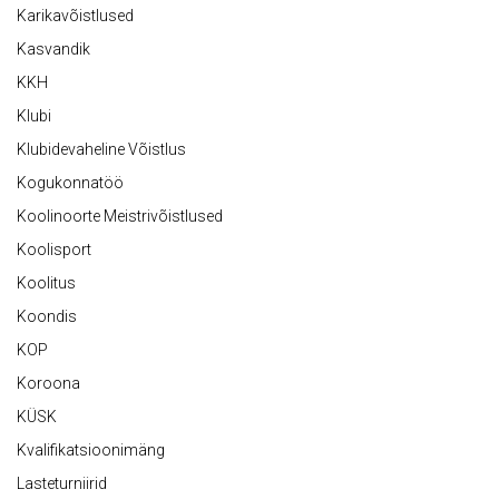
Karikavõistlused
Kasvandik
KKH
Klubi
Klubidevaheline Võistlus
Kogukonnatöö
Koolinoorte Meistrivõistlused
Koolisport
Koolitus
Koondis
KOP
Koroona
KÜSK
Kvalifikatsioonimäng
Lasteturniirid