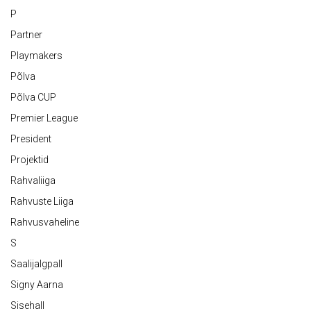
P
Partner
Playmakers
Põlva
Põlva CUP
Premier League
President
Projektid
Rahvaliiga
Rahvuste Liiga
Rahvusvaheline
S
Saalijalgpall
Signy Aarna
Sisehall