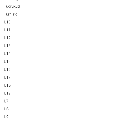
Tüdrukud
Turniirid
U10
U11
U12
U13
U14
U15
U16
U17
U18
U19
U7
U8
U9