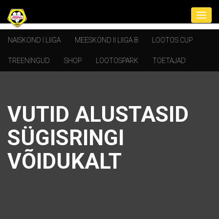
NAISKOND I LIIGA
MEESKOND II LIIGA B
LOOTOS CUP
TREENINGUD
SHOP
LOOTOSPARK
TOETAJAD
VUTID ALUSTASID
SÜGISRINGI
VÕIDUKALT