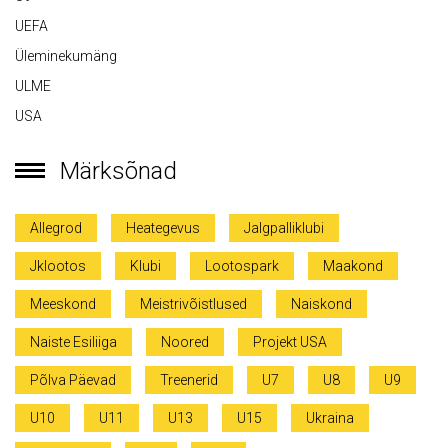
UEFA
Üleminekumäng
ULME
USA
Märksõnad
Allegrod
Heategevus
Jalgpalliklubi
Jklootos
Klubi
Lootospark
Maakond
Meeskond
Meistrivõistlused
Naiskond
Naiste Esiliiga
Noored
Projekt USA
Põlva Päevad
Treenerid
U7
U8
U9
U10
U11
U13
U15
Ukraina