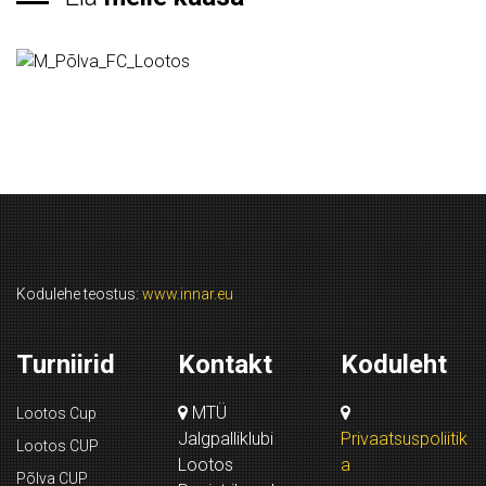
Kodulehe teostus:
www.innar.eu
Turniirid
Kontakt
Koduleht
MTÜ
Lootos Cup
Jalgpalliklubi
Privaatsuspoliitik
Lootos CUP
Lootos
a
Põlva CUP