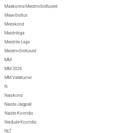
Maakonna Meistrivõistlused
Maavõistlus
Meeskond
Meistriliiga
Meistrite Liiga
Meistrivõistlused
MM
MM 2026
MM Valikturniir
N
Naiskond
Naiste Jalgpall
Naiste Koondis
Neidude Koondis
NLT