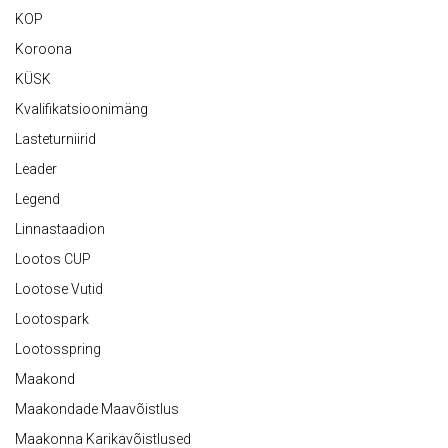
KOP
Koroona
KÜSK
Kvalifikatsioonimäng
Lasteturniirid
Leader
Legend
Linnastaadion
Lootos CUP
Lootose Vutid
Lootospark
Lootosspring
Maakond
Maakondade Maavõistlus
Maakonna Karikavõistlused