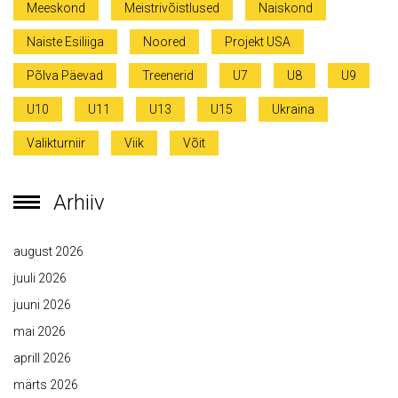
Meeskond
Meistrivõistlused
Naiskond
Naiste Esiliiga
Noored
Projekt USA
Põlva Päevad
Treenerid
U7
U8
U9
U10
U11
U13
U15
Ukraina
Valikturniir
Viik
Võit
Arhiiv
august 2026
juuli 2026
juuni 2026
mai 2026
aprill 2026
märts 2026