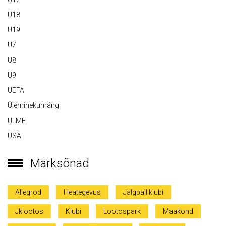
U18
U19
U7
U8
U9
UEFA
Üleminekumäng
ULME
USA
Märksõnad
Allegrod
Heategevus
Jalgpalliklubi
Jklootos
Klubi
Lootospark
Maakond