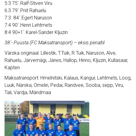
5:3 75`.Ralf-Stiven Viru
6:3 79`.Priit Rahuelu
7:3 84`.Egert Naruson
7:4 90`.Henri Lehtmets
8:4 90+1`.Karel-Sander Kljuzin
38`- Puusta (FC Maksatransport) – eksis penaltil
Värska originaal: Lillestik, T.Tuik, R.Tuik, Naruson, Alve,
Rahuelu, Järvemägi, Jänes, Hallop, Hinno, Kljuzin, Kullasaar,
Kapten
Maksatransport: Hmelnitski, Kalaus, Kangur, Lehtmets, Loog,
Luuk, Närska, Omelin, Pedai, Randvee, Sooba, sepp, Viru,
Tali, Vardja, Mändmaa