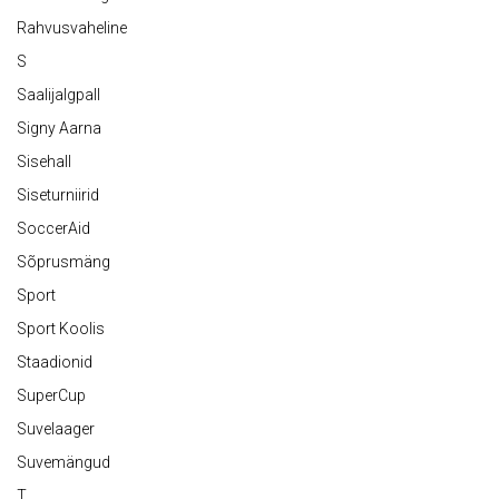
Rahvusvaheline
S
Saalijalgpall
Signy Aarna
Sisehall
Siseturniirid
SoccerAid
Sõprusmäng
Sport
Sport Koolis
Staadionid
SuperCup
Suvelaager
Suvemängud
T