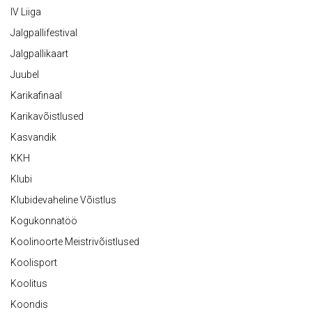
IV Liiga
Jalgpallifestival
Jalgpallikaart
Juubel
Karikafinaal
Karikavõistlused
Kasvandik
KKH
Klubi
Klubidevaheline Võistlus
Kogukonnatöö
Koolinoorte Meistrivõistlused
Koolisport
Koolitus
Koondis