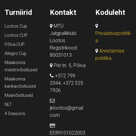
Turniirid
Kontakt
Koduleht
MTÜ
Lootos Cup
Jalgpalliklubi
Privaatsuspoliitik
Lootos CUP
Lootos
a
Põlva CUP
Registrikood:
Annetamise
Allegro Cup
80031013
poliitika
Maakonna
Piiri tn. 5, Põlva
meistrivõistlused
+372 799
Maakonna
3344, +372 525
karikavõistlused
7926
Maavõistlused
NLT
jklootos@gmail.
4 Seasons
com
EE89101022003