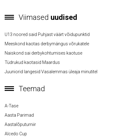
Viimased
uudised
U13 noored said Puhjast väärt võidupunktid
Meeskond kaotas derbymängus võrukatele
Naiskond sai derbykohtumises kaotuse
Tüdrukud kaotasid Maardus
Juuniorid langesid Vasalemmas üleaja minutitel
Teemad
A-Tase
Aasta Parimad
Aastalõputurniir
Alcedo Cup