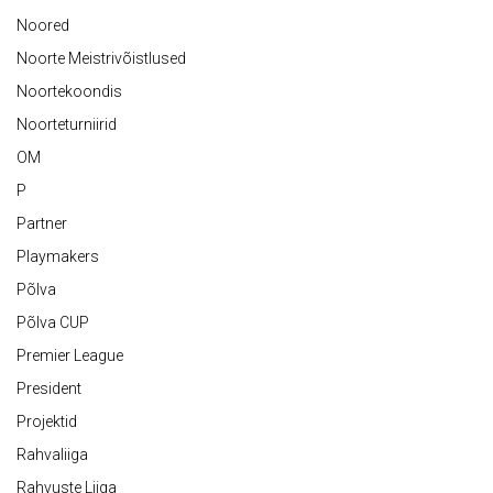
Noored
Noorte Meistrivõistlused
Noortekoondis
Noorteturniirid
OM
P
Partner
Playmakers
Põlva
Põlva CUP
Premier League
President
Projektid
Rahvaliiga
Rahvuste Liiga