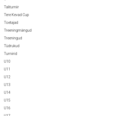
Taliturniir
Tere Kevad Cup
Toetajad
Treeningmängud
Treeningud
Tüdrukud
Turniirid
U10
U11
U12
U13
U14
U15
U16
U17