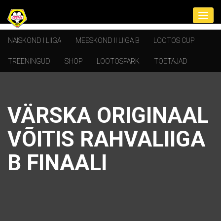
NAISKOND I LIIGA
MEESKOND II LIIGA B
LOOTOS CUP
TREENINGUD
SHOP
LOOTOSPARK
TOETAJAD
VÄRSKA ORIGINAAL
VÕITIS RAHVALIIGA
B FINAALI