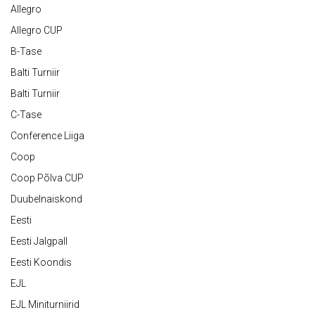
Allegro
Allegro CUP
B-Tase
Balti Turniir
Balti Turniir
C-Tase
Conference Liiga
Coop
Coop Põlva CUP
Duubelnaiskond
Eesti
Eesti Jalgpall
Eesti Koondis
EJL
EJL Miniturniirid