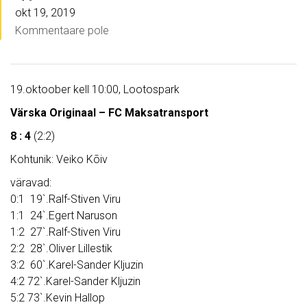
okt 19, 2019
Kommentaare pole
19.oktoober kell 10:00, Lootospark
Värska Originaal – FC Maksatransport
8 : 4
(2:2)
Kohtunik: Veiko Kõiv
väravad:
0:1 19`.Ralf-Stiven Viru
1:1 24`.Egert Naruson
1:2 27`.Ralf-Stiven Viru
2:2 28`.Oliver Lillestik
3:2 60`.Karel-Sander Kljuzin
4:2 72`.Karel-Sander Kljuzin
5:2 73`.Kevin Hallop