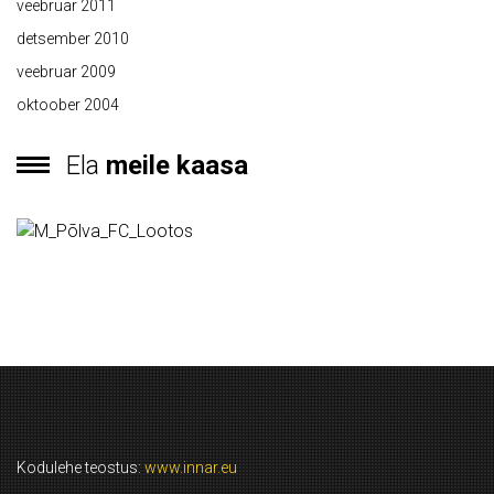
veebruar 2011
detsember 2010
veebruar 2009
oktoober 2004
Ela
meile kaasa
Kodulehe teostus:
www.innar.eu