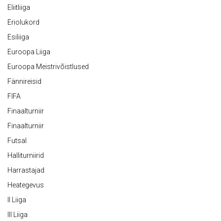
Eliitliiga
Eriolukord
Esiliiga
Euroopa Liiga
Euroopa Meistrivõistlused
Fännireisid
FIFA
Finaalturniir
Finaalturniir
Futsal
Halliturniirid
Harrastajad
Heategevus
II Liiga
III Liiga