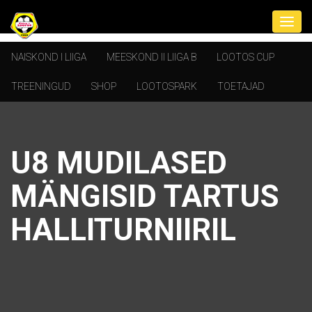
NAISKOND I LIIGA
MEESKOND II LIIGA B
LOOTOS CUP
TREENINGUD
SHOP
LOOTOSPARK
TOETAJAD
U8 MUDILASED
MÄNGISID TARTUS
HALLITURNIIRIL