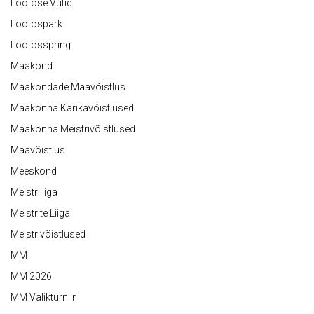
Lootose Vutid
Lootospark
Lootosspring
Maakond
Maakondade Maavõistlus
Maakonna Karikavõistlused
Maakonna Meistrivõistlused
Maavõistlus
Meeskond
Meistriliiga
Meistrite Liiga
Meistrivõistlused
MM
MM 2026
MM Valikturniir