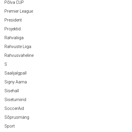
Põlva CUP
Premier League
President
Projektid
Rahvaliiga
Rahvuste Liiga
Rahvusvaheline
S
Saalijalgpall
Signy Aarna
Sisehall
Siseturniirid
SoccerAid
Sõprusmäng
Sport