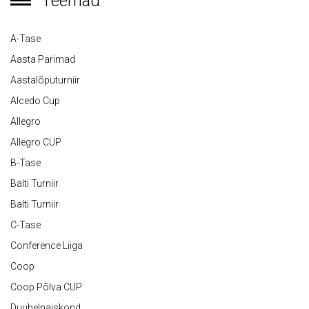
Teemad
A-Tase
Aasta Parimad
Aastalõputurniir
Alcedo Cup
Allegro
Allegro CUP
B-Tase
Balti Turniir
Balti Turniir
C-Tase
Conference Liiga
Coop
Coop Põlva CUP
Duubelnaiskond