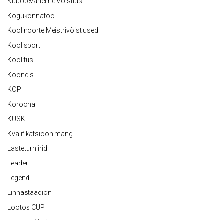
Klubidevaheline Võistlus
Kogukonnatöö
Koolinoorte Meistrivõistlused
Koolisport
Koolitus
Koondis
KOP
Koroona
KÜSK
Kvalifikatsioonimäng
Lasteturniirid
Leader
Legend
Linnastaadion
Lootos CUP