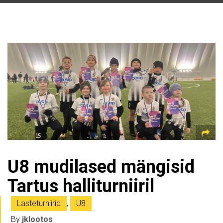
U8 mudilased mängisid
Tartus halliturniiril
Lasteturniirid
,
U8
By
jklootos