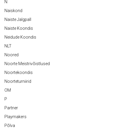
N
Naiskond
Naiste Jalgpall
Naiste Koondis
Neidude Koondis
NLT
Noored
Noorte Meistrivõistlused
Noortekoondis
Noorteturniirid
OM
P
Partner
Playmakers
Põlva