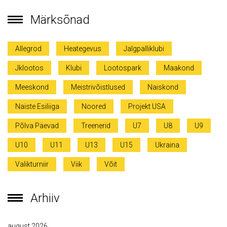
Märksõnad
Allegrod
Heategevus
Jalgpalliklubi
Jklootos
Klubi
Lootospark
Maakond
Meeskond
Meistrivõistlused
Naiskond
Naiste Esiliiga
Noored
Projekt USA
Põlva Päevad
Treenerid
U7
U8
U9
U10
U11
U13
U15
Ukraina
Valikturniir
Viik
Võit
Arhiiv
august 2026