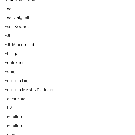
Eesti
Eesti Jalgpall
Eesti Koondis
EJL
EJL Miniturniirid
Eliitliiga
Eriolukord
Esiliiga
Euroopa Liiga
Euroopa Meistrivõistlused
Fännireisid
FIFA
Finaalturniir
Finaalturniir