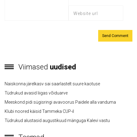
Viimased
uudised
Naiskonna järelkasv sai saarlastelt suure kaotuse
Tüdrukud avasid liigas võiduarve
Meeskond pidi sügisringi avavoorus Paidele alla vanduma
Klubi noored käisid Tammeka CUP-il
Tüdrukud alustasid augustikuud mänguga Kalevi vastu