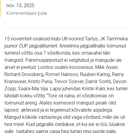
nov. 15, 2025
Kommentaare pole
15.novembril osalesid klubi U8 noored Tartus, JK Tammeka
juunior CUP jalgpalliturniiril. Annelinna jalgpallihallis toimunud
turniirist võttis osa 7 võistkonda, kes omavahel läbi
mängisid. Paremusjärjestust ei selgitatud ja mängude üle
arvet ei peetud. Lootos osales koosseisus: Mikk Asser,
Richard Grossberg, Romet Hainsoo, Ruuben Karing, Ramy
Kransiveer, Kristo Puna, Trevor Soever, Damir Soritš, Devon
Zopp, Saara-Mai Vija. Lapsi juhendas Kristin Kukli, kes turniiri
lühidalt kokku võttis “Tore oli näha, et võistkonnas on
toimunud areng. Alates esimesest mängust peale olid
lapsed aktiivsed ja ei tegelenud kõrvaliste asjadega.
Mängud kõikide vastastega olid väga võrdsed, mille üle oli
hea meel. Kuid jalgpallis öeldakse, et kui ise ei löö, lüüakse
sulle. Igatahes saime väga hea turniiri ning juurde palju