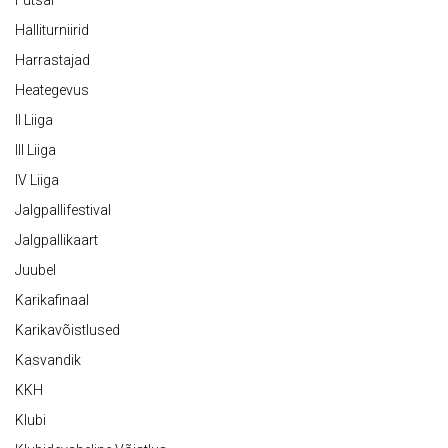
Futsal
Halliturniirid
Harrastajad
Heategevus
II Liiga
III Liiga
IV Liiga
Jalgpallifestival
Jalgpallikaart
Juubel
Karikafinaal
Karikavõistlused
Kasvandik
KKH
Klubi