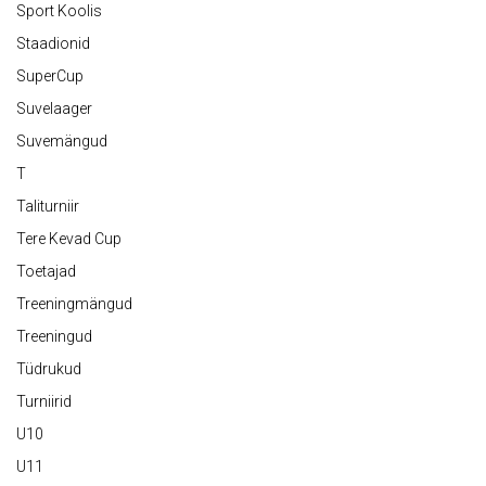
Sport Koolis
Staadionid
SuperCup
Suvelaager
Suvemängud
T
Taliturniir
Tere Kevad Cup
Toetajad
Treeningmängud
Treeningud
Tüdrukud
Turniirid
U10
U11