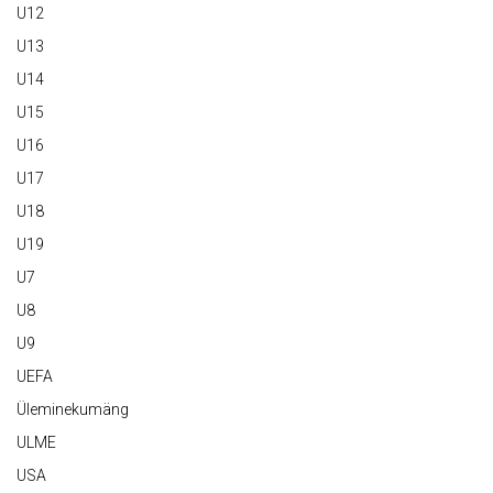
U12
U13
U14
U15
U16
U17
U18
U19
U7
U8
U9
UEFA
Üleminekumäng
ULME
USA