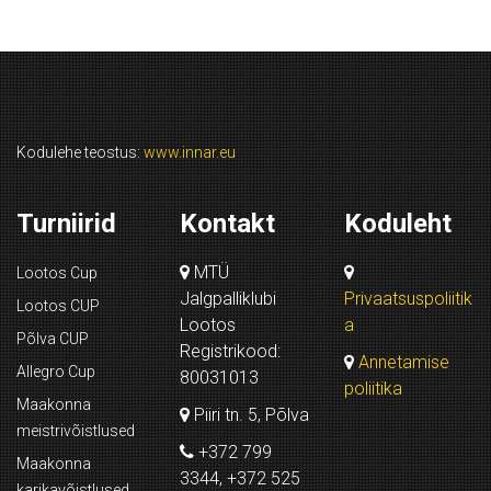
Kodulehe teostus:
www.innar.eu
Turniirid
Kontakt
Koduleht
MTÜ
Lootos Cup
Jalgpalliklubi
Privaatsuspoliitik
Lootos CUP
Lootos
a
Põlva CUP
Registrikood:
Annetamise
Allegro Cup
80031013
poliitika
Maakonna
Piiri tn. 5, Põlva
meistrivõistlused
+372 799
Maakonna
3344, +372 525
karikavõistlused