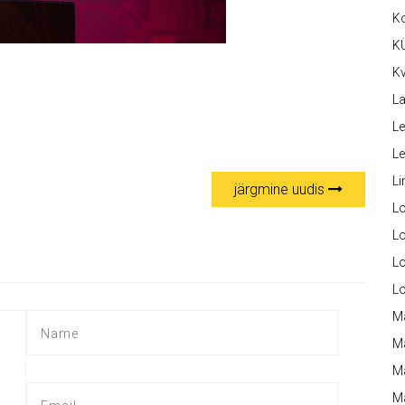
K
K
Kv
La
Le
L
Li
järgmine uudis
L
Lo
L
L
M
M
M
Ma