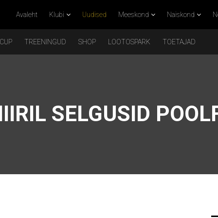
Avaleht
Klubi
Uudised
Meeskond
Naiskond
N
 CUP
TREENINGUD
SHOP
LOOTOSPARK
TOETAJAD
IIRIL SELGUSID POO