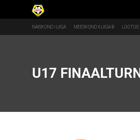
NAISKOND I LIIGA
MEESKOND II LIIGA B
LOOTOS
U17 FINAALTURN