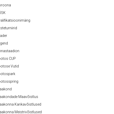
oroona
ÜSK
alifikatsioonimäng
steturniirid
ader
egend
nnastaadion
ootos CUP
otose Vutid
ootospark
ootosspring
aakond
aakondade Maavõistlus
aakonna Karikavõistlused
akonna Meistrivõistlused