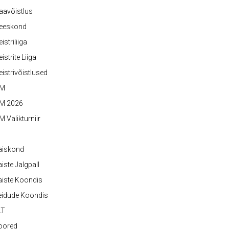
aavõistlus
eeskond
istriliiga
istrite Liiga
istrivõistlused
M
M 2026
 Valikturniir
aiskond
iste Jalgpall
iste Koondis
eidude Koondis
LT
oored