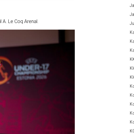
Ja
Ja
l A. Le Coq Arenal.
Ju
Ka
Ka
K
K
Kl
Kl
K
Ko
Ko
Ko
K
K