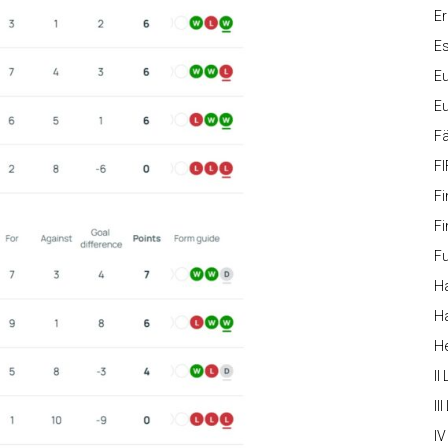
Er
Es
Eu
Eu
Fä
FI
Fi
Fi
Fu
Ha
Ha
H
II
III
IV