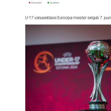
U-17 vanuseklassi Euroopa meister selgub 7. juuni