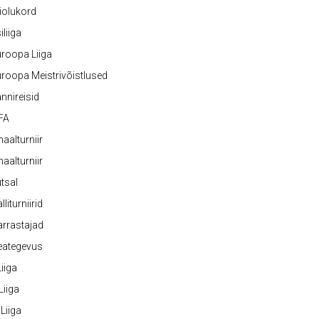
iolukord
iliiga
roopa Liiga
roopa Meistrivõistlused
nnireisid
FA
naalturniir
naalturniir
tsal
lliturniirid
rrastajad
eategevus
 Liiga
 Liiga
 Liiga