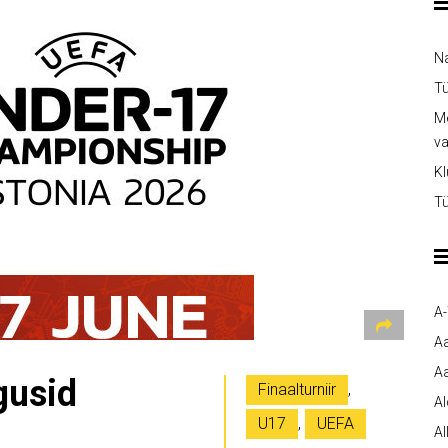
Na
Tü
Me
v
Kl
Tü
A
A
Aa
lgusid
Finaalturniir
,
A
U17
,
UEFA
Al