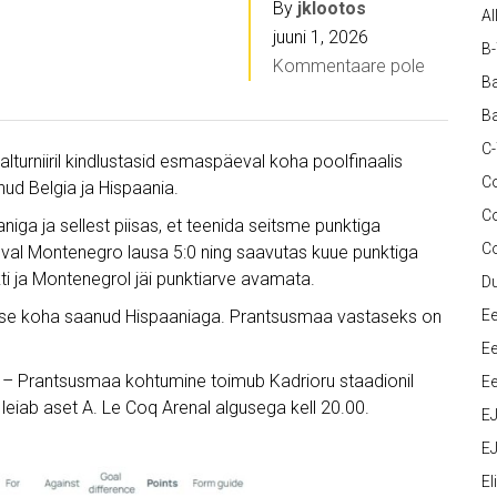
By
jklootos
Al
juuni 1, 2026
B
Kommentaare pole
Ba
Ba
C
lturniiril kindlustasid esmaspäeval koha poolfinaalis
Co
ud Belgia ja Hispaania.
C
aniga ja sellest piisas, et teenida seitsme punktiga
C
val Montenegro lausa 5:0 ning saavutas kuue punktiga
i ja Montenegrol jäi punktiarve avamata.
D
 teise koha saanud Hispaaniaga. Prantsusmaa vastaseks on
Ee
Ee
gia – Prantsusmaa kohtumine toimub Kadrioru staadionil
Ee
 leiab aset A. Le Coq Arenal algusega kell 20.00.
E
EJ
Eli