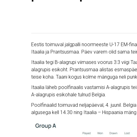
Eestis toimuval jalgpalli noormeeste U-17 EM-finaa
Itaalia ja Prantsusmaa. Päev varem olid sama tein
Itaalia tegi B-alagrupi viimases voorus 3:3 viigi Ta
alagrupis esikoht. Prantsusmaa alistas esmaspäe
teise koha. Taani kogus kolme mänguga neli punkt
Itaalia läheb poolfinaalis vastamisi A-alagrupis
A-alagrupis esikohale tulnud Belgia.
Poolfinaalid toimuvad neljapäeval, 4. juunil. Bel
algusega kell 14.30 ning Itaalia – Hispaania mäng