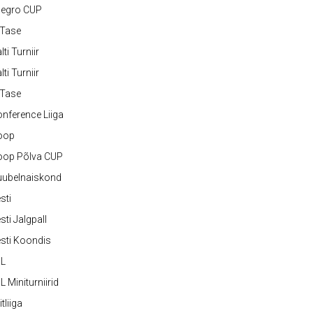
legro CUP
-Tase
lti Turniir
lti Turniir
-Tase
nference Liiga
oop
oop Põlva CUP
uubelnaiskond
sti
sti Jalgpall
sti Koondis
JL
L Miniturniirid
itliiga