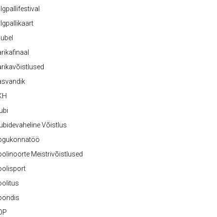
lgpallifestival
lgpallikaart
ubel
rikafinaal
rikavõistlused
asvandik
KH
ubi
ubidevaheline Võistlus
ogukonnatöö
olinoorte Meistrivõistlused
olisport
olitus
oondis
OP