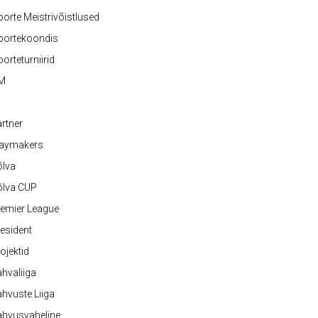
orte Meistrivõistlused
oortekoondis
orteturniirid
M
rtner
laymakers
õlva
õlva CUP
emier League
esident
ojektid
hvaliiga
hvuste Liiga
ahvusvaheline