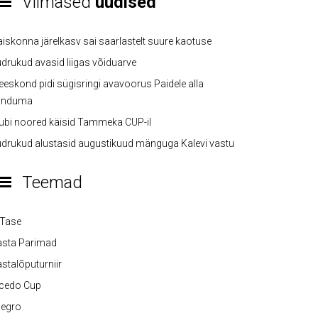
Viimased
uudised
iskonna järelkasv sai saarlastelt suure kaotuse
drukud avasid liigas võiduarve
eskond pidi sügisringi avavoorus Paidele alla
anduma
ubi noored käisid Tammeka CUP-il
drukud alustasid augustikuud mänguga Kalevi vastu
Teemad
-Tase
asta Parimad
stalõputurniir
lcedo Cup
legro