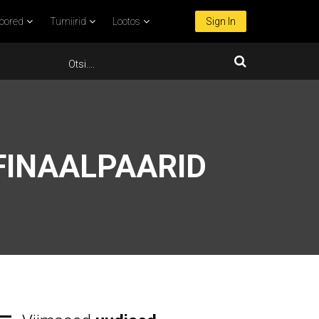
oored
Turniirid
Lootos
Sign In
LFINAALPAARID