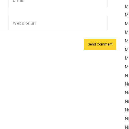
M
M
Me
Me
Me
M
M
MM
N
N
Na
Na
N
N
N