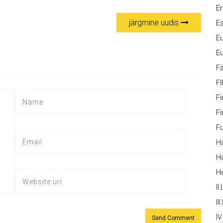
Er
järgmine uudis
Es
Eu
Eu
Fä
FI
Fi
Fi
Fu
Ha
Ha
H
II
III
IV