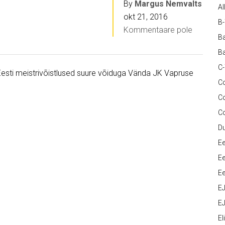
By
Margus Nemvalts
Al
okt 21, 2016
B
Kommentaare pole
Ba
Ba
C
Eesti meistrivõistlused suure võiduga Vända JK Vapruse
Co
C
C
D
Ee
Ee
Ee
E
EJ
Eli