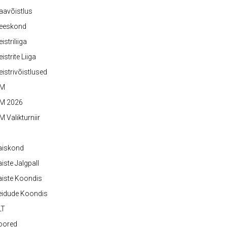
aavõistlus
eeskond
istriliiga
istrite Liiga
istrivõistlused
M
M 2026
 Valikturniir
aiskond
iste Jalgpall
iste Koondis
eidude Koondis
LT
oored