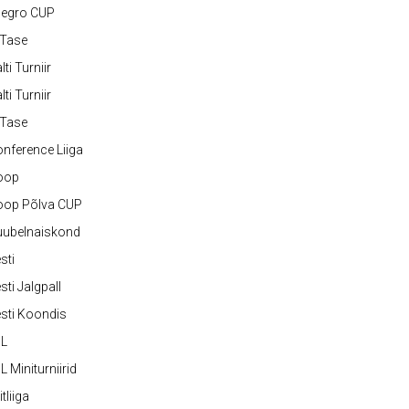
legro CUP
-Tase
lti Turniir
lti Turniir
-Tase
nference Liiga
oop
oop Põlva CUP
uubelnaiskond
sti
sti Jalgpall
sti Koondis
JL
L Miniturniirid
itliiga