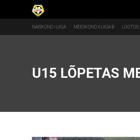
NAISKOND I LIIGA
MEESKOND II LIIGA B
LOOTOS
U15 LÕPETAS M