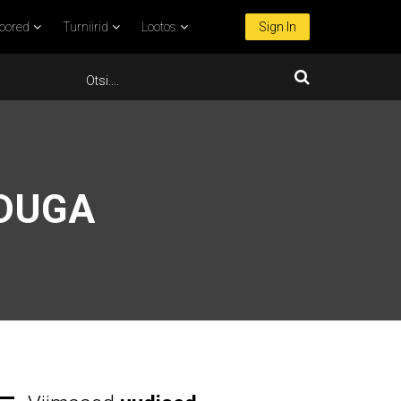
oored
Turniirid
Lootos
Sign In
IDUGA