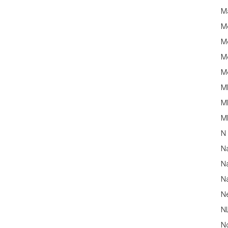
M
M
Me
Me
Me
M
M
MM
N
N
Na
Na
N
N
N