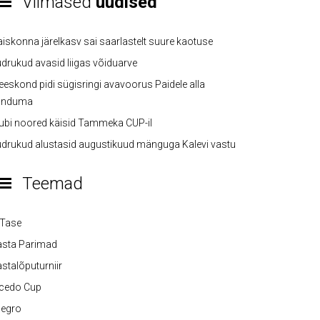
Viimased
uudised
iskonna järelkasv sai saarlastelt suure kaotuse
drukud avasid liigas võiduarve
eskond pidi sügisringi avavoorus Paidele alla
anduma
ubi noored käisid Tammeka CUP-il
drukud alustasid augustikuud mänguga Kalevi vastu
Teemad
-Tase
asta Parimad
stalõputurniir
lcedo Cup
legro