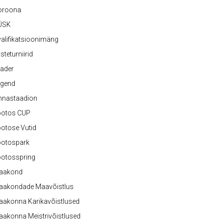
oroona
ÜSK
alifikatsioonimäng
steturniirid
ader
egend
nnastaadion
ootos CUP
otose Vutid
ootospark
ootosspring
aakond
aakondade Maavõistlus
aakonna Karikavõistlused
akonna Meistrivõistlused