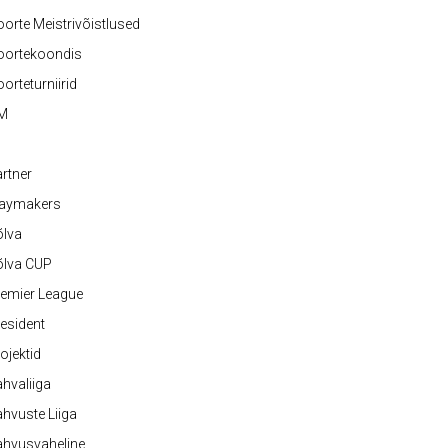
orte Meistrivõistlused
oortekoondis
orteturniirid
M
rtner
laymakers
õlva
õlva CUP
emier League
esident
ojektid
hvaliiga
hvuste Liiga
ahvusvaheline