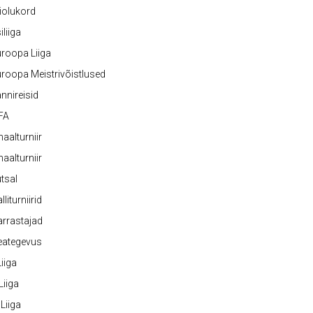
iolukord
iliiga
roopa Liiga
roopa Meistrivõistlused
nnireisid
FA
naalturniir
naalturniir
tsal
lliturniirid
rrastajad
eategevus
 Liiga
 Liiga
 Liiga