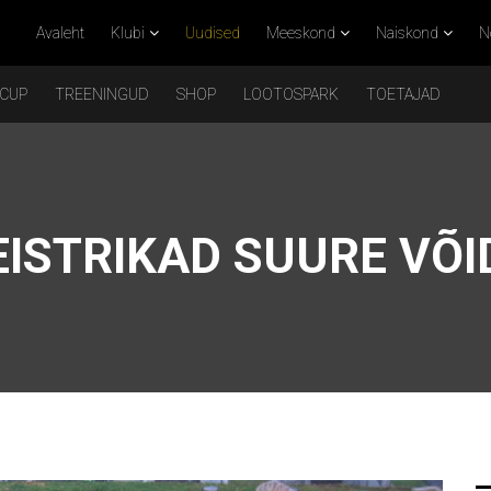
Avaleht
Klubi
Uudised
Meeskond
Naiskond
N
 CUP
TREENINGUD
SHOP
LOOTOSPARK
TOETAJAD
EISTRIKAD SUURE VÕ