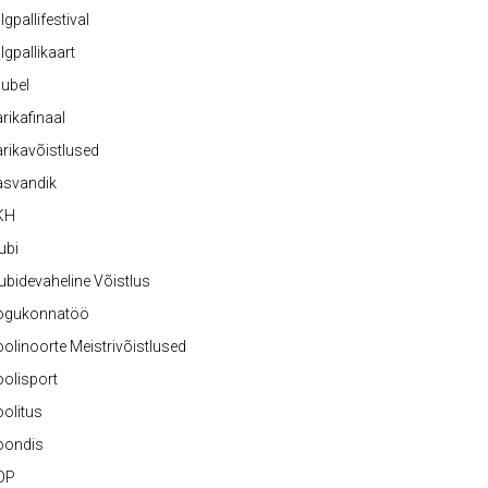
lgpallifestival
lgpallikaart
ubel
rikafinaal
rikavõistlused
asvandik
KH
ubi
ubidevaheline Võistlus
ogukonnatöö
olinoorte Meistrivõistlused
olisport
olitus
oondis
OP