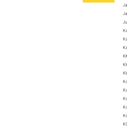
Ja
Ja
Ju
Ka
Ka
K
K
Kl
Kl
K
Ko
Ko
Ko
K
K