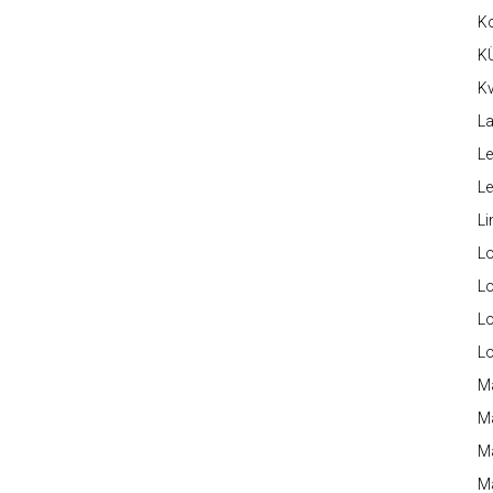
K
K
Kv
La
Le
L
Li
L
Lo
L
L
M
M
M
Ma