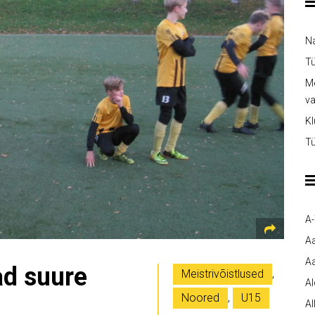
Na
Tü
Me
v
Kl
Tü
A
A
Aa
ad suure
Meistrivõistlused
,
A
Noored
,
U15
Al