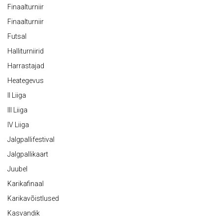
Finaalturniir
Finaalturniir
Futsal
Halliturniirid
Harrastajad
Heategevus
II Liiga
III Liiga
IV Liiga
Jalgpallifestival
Jalgpallikaart
Juubel
Karikafinaal
Karikavõistlused
Kasvandik