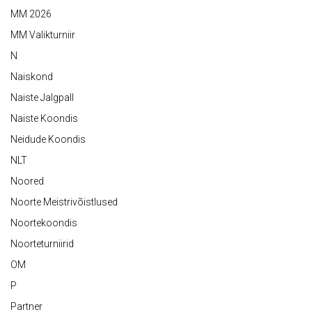
MM 2026
MM Valikturniir
N
Naiskond
Naiste Jalgpall
Naiste Koondis
Neidude Koondis
NLT
Noored
Noorte Meistrivõistlused
Noortekoondis
Noorteturniirid
OM
P
Partner