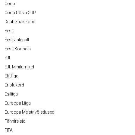
Coop
Coop Põlva CUP
Duubelnaiskond
Eesti
Eesti Jalgpall
Eesti Koondis
EJL
EJL Miniturniirid
Eliitliiga
Eriolukord
Esiliiga
Euroopa Liiga
Euroopa Meistrivõistlused
Fännireisid
FIFA