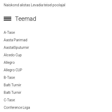
Naiskond alistas Levadia teisel poolajal
Teemad
A-Tase
Aasta Parimad
Aastalõputurniir
Alcedo Cup
Allegro
Allegro CUP
B-Tase
Balti Turniir
Balti Turniir
C-Tase
Conference Liiga