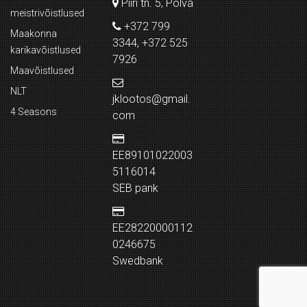
Piiri tn. 5, Põlva
meistrivõistlused
+372 799
Maakonna
3344, +372 525
karikavõistlused
7926
Maavõistlused
NLT
jklootos@gmail.
4 Seasons
com
EE89101022003
5116014
SEB pank
EE28220000112
0246675
Swedbank