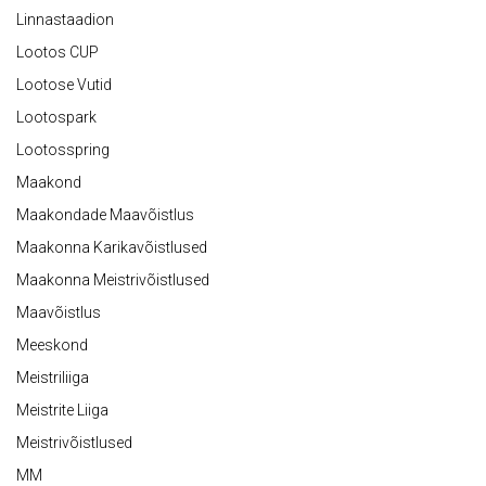
Linnastaadion
Lootos CUP
Lootose Vutid
Lootospark
Lootosspring
Maakond
Maakondade Maavõistlus
Maakonna Karikavõistlused
Maakonna Meistrivõistlused
Maavõistlus
Meeskond
Meistriliiga
Meistrite Liiga
Meistrivõistlused
MM