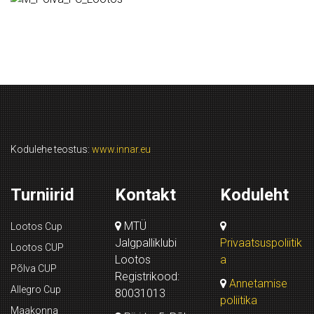
Kodulehe teostus:
www.innar.eu
Turniirid
Kontakt
Koduleht
MTÜ
Lootos Cup
Jalgpalliklubi
Privaatsuspoliitik
Lootos CUP
Lootos
a
Põlva CUP
Registrikood:
Annetamise
Allegro Cup
80031013
poliitika
Maakonna