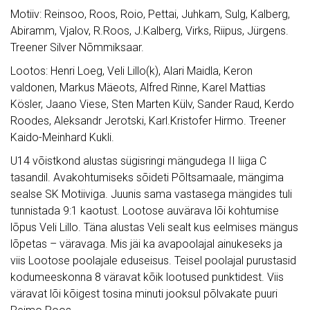
Motiiv: Reinsoo, Roos, Roio, Pettai, Juhkam, Sulg, Kalberg,
Abiramm, Vjalov, R.Roos, J.Kalberg, Virks, Riipus, Jürgens.
Treener Silver Nõmmiksaar.
Lootos: Henri Loeg, Veli Lillo(k), Alari Maidla, Keron
valdonen, Markus Mäeots, Alfred Rinne, Karel Mattias
Kösler, Jaano Viese, Sten Marten Külv, Sander Raud, Kerdo
Roodes, Aleksandr Jerotski, Karl.Kristofer Hirmo. Treener
Kaido-Meinhard Kukli.
U14 võistkond alustas sügisringi mängudega II liiga C
tasandil. Avakohtumiseks sõideti Põltsamaale, mängima
sealse SK Motiiviga. Juunis sama vastasega mängides tuli
tunnistada 9:1 kaotust. Lootose auvärava lõi kohtumise
lõpus Veli Lillo. Täna alustas Veli sealt kus eelmises mängus
lõpetas – väravaga. Mis jäi ka avapoolajal ainukeseks ja
viis Lootose poolajale eduseisus. Teisel poolajal purustasid
kodumeeskonna 8 väravat kõik lootused punktidest. Viis
väravat lõi kõigest tosina minuti jooksul põlvakate puuri