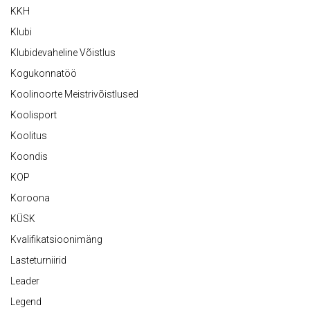
KKH
Klubi
Klubidevaheline Võistlus
Kogukonnatöö
Koolinoorte Meistrivõistlused
Koolisport
Koolitus
Koondis
KOP
Koroona
KÜSK
Kvalifikatsioonimäng
Lasteturniirid
Leader
Legend