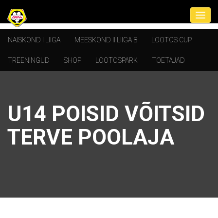
NAISKOND I LIIGA
MEESKOND II LIIGA B
LOOTOS CUP
TREENINGUD
SHOP
LOOTOSPARK
TOETAJAD
U14 POISID VÕITSID
TERVE POOLAJA