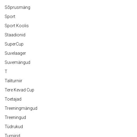
Sõprusmäng
Sport
Sport Koolis
Staadionid
SuperCup
Suvelaager
Suvemängud
T
Taliturniir
Tere Kevad Cup
Toetajad
Treeningmängud
Treeningud
Tüdrukud
Turniirid