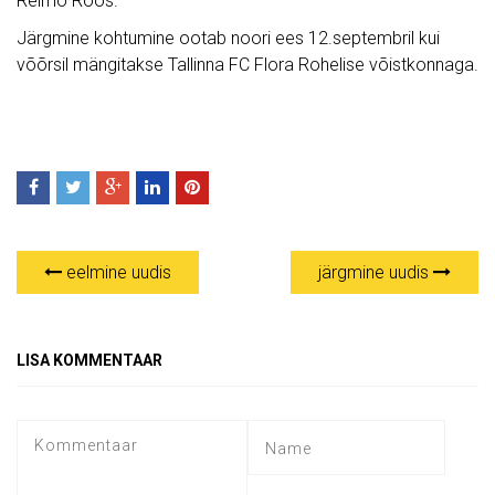
Reimo Roos.
Järgmine kohtumine ootab noori ees 12.septembril kui
võõrsil mängitakse Tallinna FC Flora Rohelise võistkonnaga.
eelmine uudis
järgmine uudis
LISA KOMMENTAAR