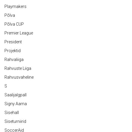
Playmakers
Põlva
Põlva CUP
Premier League
President
Projektid
Rahvaliiga
Rahvuste Liiga
Rahvusvaheline
S
Saalijalgpall
Signy Aarna
Sisehall
Siseturniirid
SoccerAid