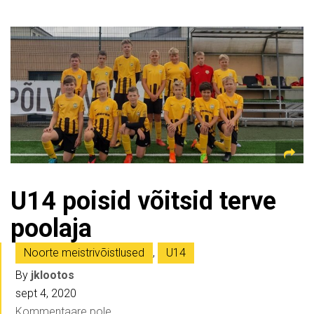
U14 poisid võitsid terve
poolaja
Noorte meistrivõistlused
,
U14
By
jklootos
sept 4, 2020
Kommentaare pole