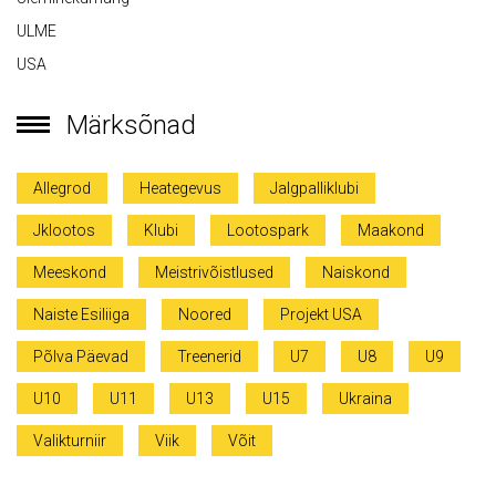
ULME
USA
Märksõnad
Allegrod
Heategevus
Jalgpalliklubi
Jklootos
Klubi
Lootospark
Maakond
Meeskond
Meistrivõistlused
Naiskond
Naiste Esiliiga
Noored
Projekt USA
Põlva Päevad
Treenerid
U7
U8
U9
U10
U11
U13
U15
Ukraina
Valikturniir
Viik
Võit