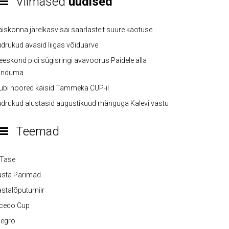
Viimased
uudised
iskonna järelkasv sai saarlastelt suure kaotuse
drukud avasid liigas võiduarve
eskond pidi sügisringi avavoorus Paidele alla
anduma
ubi noored käisid Tammeka CUP-il
drukud alustasid augustikuud mänguga Kalevi vastu
Teemad
-Tase
asta Parimad
stalõputurniir
lcedo Cup
legro