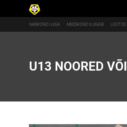
NAISKOND I LIIGA
MEESKOND II LIIGA B
LOOTOS
U13 NOORED VÕI