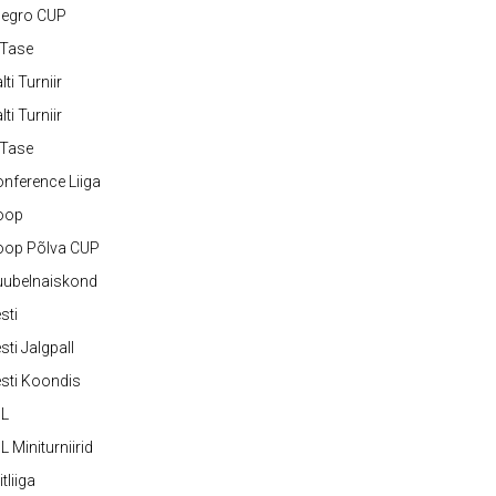
legro CUP
-Tase
lti Turniir
lti Turniir
-Tase
nference Liiga
oop
oop Põlva CUP
uubelnaiskond
sti
sti Jalgpall
sti Koondis
JL
L Miniturniirid
itliiga