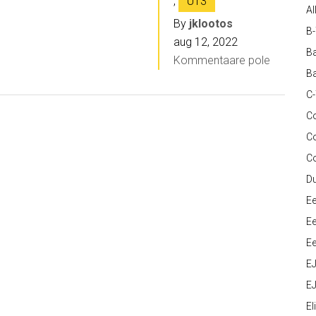
,
U13
Al
By
jklootos
B
aug 12, 2022
Ba
Kommentaare pole
Ba
C
Co
C
C
D
Ee
Ee
Ee
E
EJ
Eli