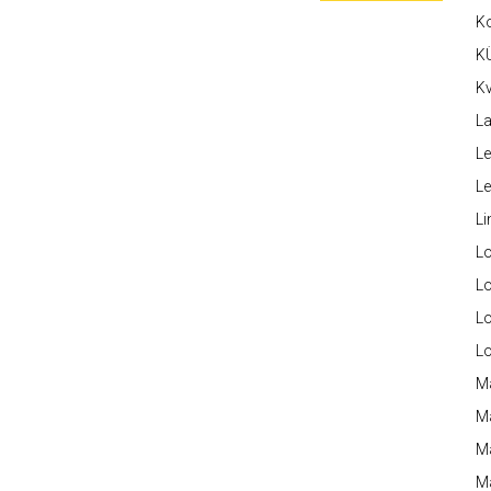
K
K
Kv
La
Le
L
Li
L
Lo
L
L
M
M
M
Ma