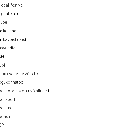
lgpallifestival
lgpallikaart
ubel
rikafinaal
rikavõistlused
asvandik
KH
ubi
ubidevaheline Võistlus
ogukonnatöö
olinoorte Meistrivõistlused
olisport
olitus
oondis
OP