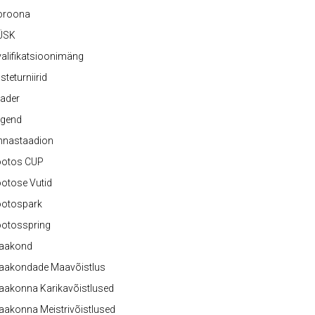
oroona
ÜSK
alifikatsioonimäng
steturniirid
ader
egend
nnastaadion
ootos CUP
otose Vutid
ootospark
ootosspring
aakond
aakondade Maavõistlus
aakonna Karikavõistlused
akonna Meistrivõistlused