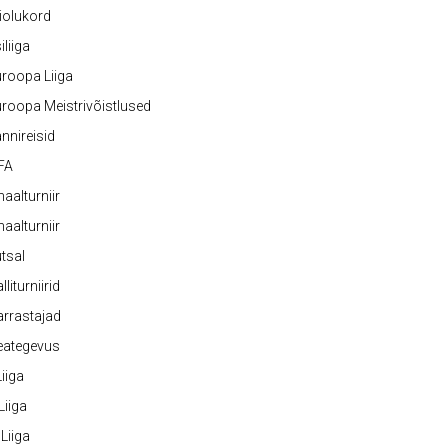
iolukord
iliiga
roopa Liiga
roopa Meistrivõistlused
nnireisid
FA
naalturniir
naalturniir
tsal
lliturniirid
rrastajad
eategevus
 Liiga
 Liiga
 Liiga