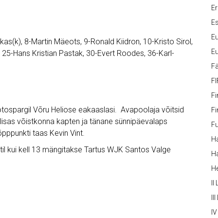
Er
Es
Eu
kas(k), 8-Martin Mäeots, 9-Ronald Kiidron, 10-Kristo Sirol,
Eu
, 25-Hans Kristian Pastak, 30-Evert Roodes, 36-Karl-
Fä
FI
Fi
ospargil Võru Heliose eakaaslasi. Avapoolaja võitsid
Fi
l lisas võistkonna kapten ja tänane sünnipäevalaps
Fu
õpppunkti taas Kevin Vint.
Ha
il kui kell 13 mängitakse Tartus WJK Santos Valge
Ha
H
II
III
IV