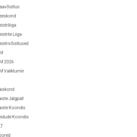
aavõistlus
eeskond
istriliiga
istrite Liiga
istrivõistlused
M
M 2026
 Valikturniir
aiskond
iste Jalgpall
iste Koondis
eidude Koondis
LT
oored