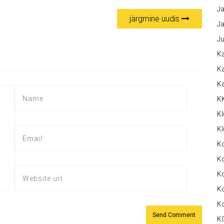
Ja
järgmine uudis
Ja
Ju
Ka
Ka
K
K
Kl
Kl
K
Ko
Ko
Ko
K
K