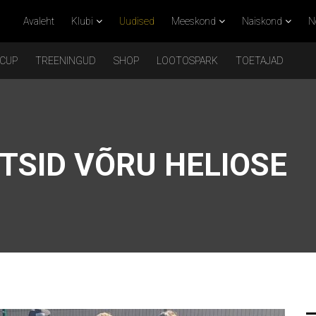
Avaleht
Klubi
Uudised
Meeskond
Naiskond
N
 CUP
TREENINGUD
SHOP
LOOTOSPARK
TOETAJAD
TSID VÕRU HELIOSE