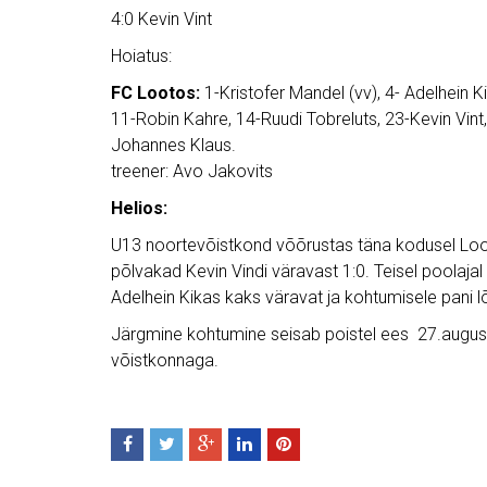
4:0 Kevin Vint
Hoiatus:
FC Lootos:
1-Kristofer Mandel (vv), 4- Adelhein Ki
11-Robin Kahre, 14-Ruudi Tobreluts, 23-Kevin Vint
Johannes Klaus.
treener: Avo Jakovits
Helios:
U13 noortevõistkond võõrustas täna kodusel Loot
põlvakad Kevin Vindi väravast 1:0. Teisel poolaja
Adelhein Kikas kaks väravat ja kohtumisele pani l
Järgmine kohtumine seisab poistel ees 27.august
võistkonnaga.