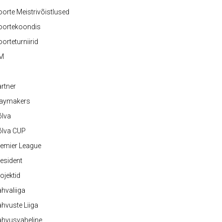
orte Meistrivõistlused
oortekoondis
orteturniirid
M
rtner
laymakers
õlva
õlva CUP
emier League
esident
ojektid
hvaliiga
hvuste Liiga
ahvusvaheline