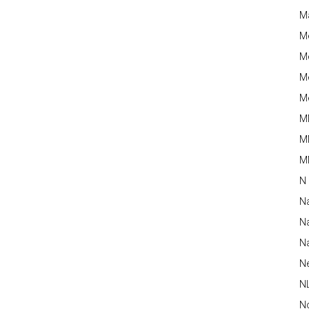
M
M
Me
Me
Me
M
M
MM
N
N
Na
Na
N
N
N