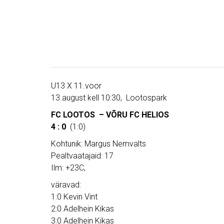
U13 X 11.voor
13.august kell 10:30, Lootospark
FC LOOTOS – VÕRU FC HELIOS
4 : 0
(1:0)
Kohtunik: Margus Nemvalts
Pealtvaatajaid: 17
Ilm: +23C,
väravad:
1:0 Kevin Vint
2:0 Adelhein Kikas
3:0 Adelhein Kikas