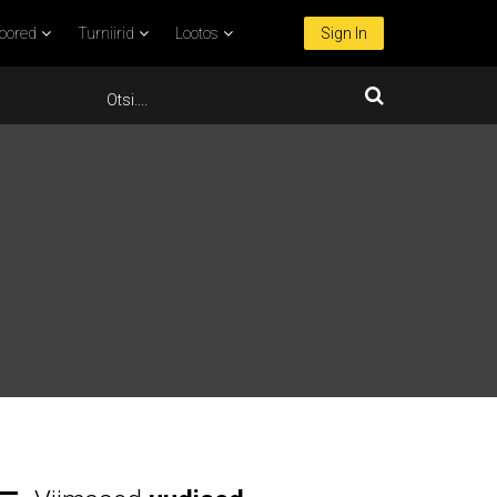
oored
Turniirid
Lootos
Sign In