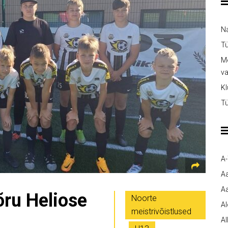
Na
Tü
Me
v
Kl
Tü
A
A
Aa
õru Heliose
Noorte
A
meistrivõistlused
Al