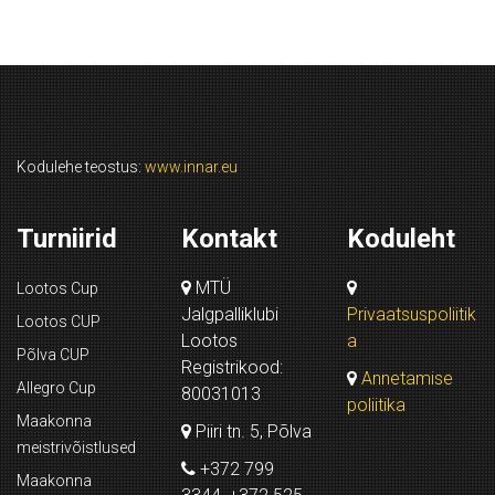
Kodulehe teostus:
www.innar.eu
Turniirid
Kontakt
Koduleht
MTÜ
Lootos Cup
Jalgpalliklubi
Privaatsuspoliitik
Lootos CUP
Lootos
a
Põlva CUP
Registrikood:
Annetamise
Allegro Cup
80031013
poliitika
Maakonna
Piiri tn. 5, Põlva
meistrivõistlused
+372 799
Maakonna