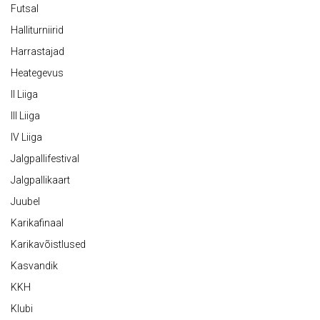
Futsal
Halliturniirid
Harrastajad
Heategevus
II Liiga
III Liiga
IV Liiga
Jalgpallifestival
Jalgpallikaart
Juubel
Karikafinaal
Karikavõistlused
Kasvandik
KKH
Klubi