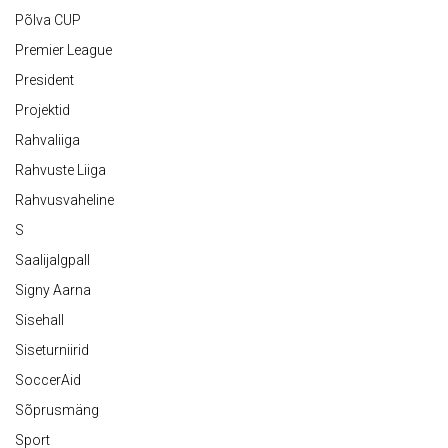
Põlva CUP
Premier League
President
Projektid
Rahvaliiga
Rahvuste Liiga
Rahvusvaheline
S
Saalijalgpall
Signy Aarna
Sisehall
Siseturniirid
SoccerAid
Sõprusmäng
Sport