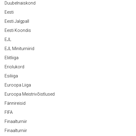
Duubelnaiskond
Eesti
Eesti Jalgpall
Eesti Koondis
EJL
EJL Miniturniirid
Eliitliiga
Eriolukord
Esiliiga
Euroopa Liiga
Euroopa Meistrivõistlused
Fännireisid
FIFA
Finaalturniir
Finaalturniir