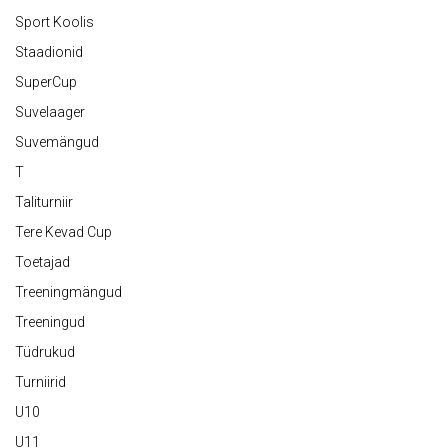
Sport Koolis
Staadionid
SuperCup
Suvelaager
Suvemängud
T
Taliturniir
Tere Kevad Cup
Toetajad
Treeningmängud
Treeningud
Tüdrukud
Turniirid
U10
U11