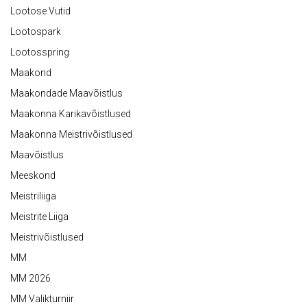
Lootose Vutid
Lootospark
Lootosspring
Maakond
Maakondade Maavõistlus
Maakonna Karikavõistlused
Maakonna Meistrivõistlused
Maavõistlus
Meeskond
Meistriliiga
Meistrite Liiga
Meistrivõistlused
MM
MM 2026
MM Valikturniir