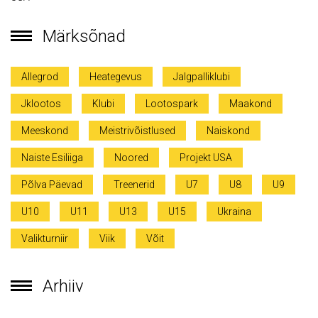
Märksõnad
Allegrod
Heategevus
Jalgpalliklubi
Jklootos
Klubi
Lootospark
Maakond
Meeskond
Meistrivõistlused
Naiskond
Naiste Esiliiga
Noored
Projekt USA
Põlva Päevad
Treenerid
U7
U8
U9
U10
U11
U13
U15
Ukraina
Valikturniir
Viik
Võit
Arhiiv