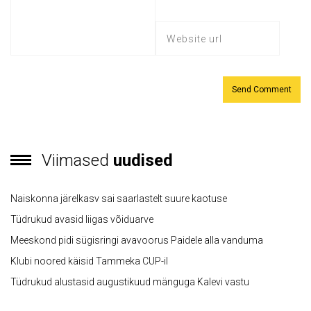
Viimased
uudised
Naiskonna järelkasv sai saarlastelt suure kaotuse
Tüdrukud avasid liigas võiduarve
Meeskond pidi sügisringi avavoorus Paidele alla vanduma
Klubi noored käisid Tammeka CUP-il
Tüdrukud alustasid augustikuud mänguga Kalevi vastu