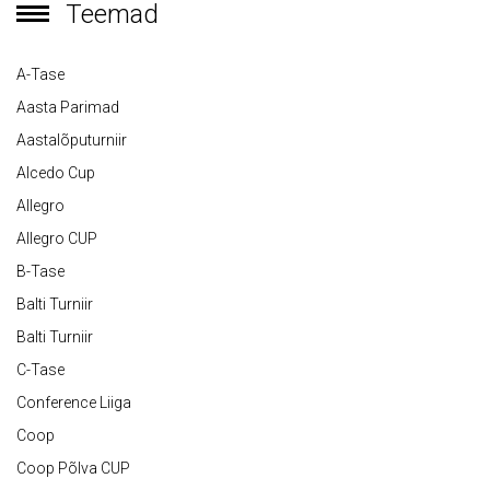
Teemad
A-Tase
Aasta Parimad
Aastalõputurniir
Alcedo Cup
Allegro
Allegro CUP
B-Tase
Balti Turniir
Balti Turniir
C-Tase
Conference Liiga
Coop
Coop Põlva CUP