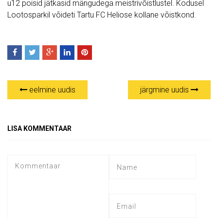
u12 poisid jätkasid mängudega meistrivõistlustel. Kodusel
Lootosparkil võideti Tartu FC Heliose kollane võistkond.
eelmine uudis
järgmine uudis
LISA KOMMENTAAR