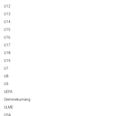
U12
U13
U14
U15
U16
U17
U18
U19
U7
U8
U9
UEFA
Üleminekumäng
ULME
USA