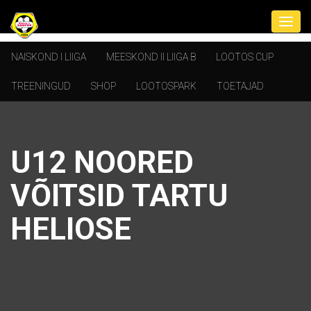
NAISKOND I LIIGA
MEESKOND II LIIGA B
LOOTOS CUP
TREENINGUD
SHOP
LOOTOSPARK
TOETAJAD
U12 NOORED
VÕITSID TARTU
HELIOSE