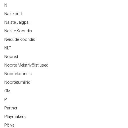
N
Naiskond
Naiste Jalgpall
Naiste Koondis
Neidude Koondis
NLT
Noored
Noorte Meistrivõistlused
Noortekoondis
Noorteturniirid
OM
P
Partner
Playmakers
Põlva