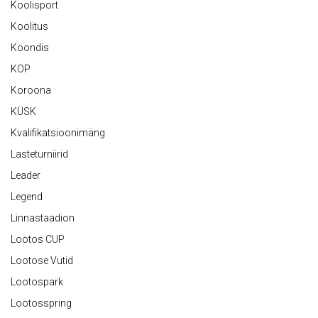
Koolisport
Koolitus
Koondis
KOP
Koroona
KÜSK
Kvalifikatsioonimäng
Lasteturniirid
Leader
Legend
Linnastaadion
Lootos CUP
Lootose Vutid
Lootospark
Lootosspring