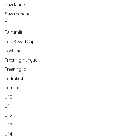
Suvelaager
Suvemängud
T
Taliturniir
Tere Kevad Cup
Toetajad
Treeningmängud
Treeningud
Tüdrukud
Turniirid
U10
U11
U12
U13
U14