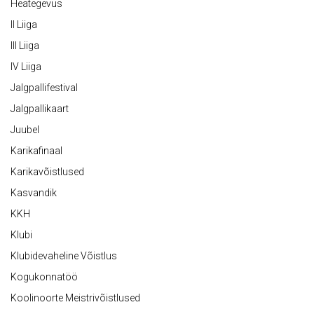
Heategevus
II Liiga
III Liiga
IV Liiga
Jalgpallifestival
Jalgpallikaart
Juubel
Karikafinaal
Karikavõistlused
Kasvandik
KKH
Klubi
Klubidevaheline Võistlus
Kogukonnatöö
Koolinoorte Meistrivõistlused