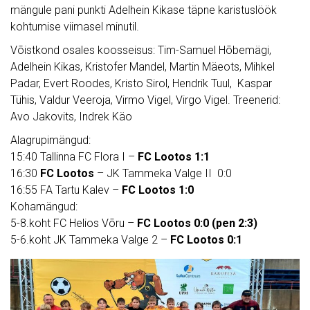
mängule pani punkti Adelhein Kikase täpne karistuslöök
kohtumise viimasel minutil.
Võistkond osales koosseisus: Tim-Samuel Hõbemägi,
Adelhein Kikas, Kristofer Mandel, Martin Mäeots, Mihkel
Padar, Evert Roodes, Kristo Sirol, Hendrik Tuul, Kaspar
Tühis, Valdur Veeroja, Virmo Vigel, Virgo Vigel. Treenerid:
Avo Jakovits, Indrek Käo
Alagrupimängud:
15:40 Tallinna FC Flora I –
FC Lootos 1:1
16:30
FC Lootos
– JK Tammeka Valge II 0:0
16:55 FA Tartu Kalev –
FC Lootos 1:0
Kohamängud:
5-8.koht FC Helios Võru –
FC Lootos 0:0 (pen 2:3)
5-6.koht JK Tammeka Valge 2 –
FC Lootos 0:1