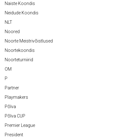
Naiste Koondis
Neidude Koondis
NLT
Noored
Noorte Meistrivõistlused
Noortekoondis
Noorteturniirid
OM
P
Partner
Playmakers
Põlva
Põlva CUP
Premier League
President