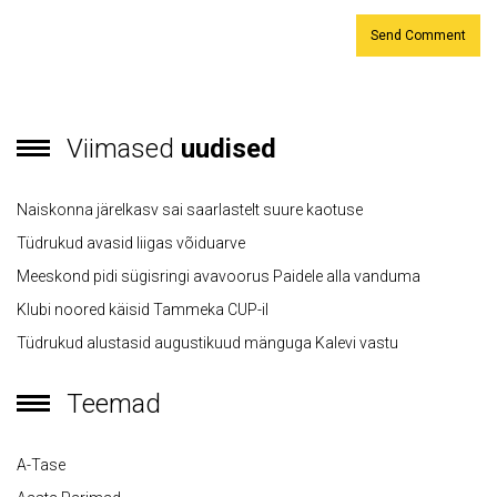
Viimased
uudised
Naiskonna järelkasv sai saarlastelt suure kaotuse
Tüdrukud avasid liigas võiduarve
Meeskond pidi sügisringi avavoorus Paidele alla vanduma
Klubi noored käisid Tammeka CUP-il
Tüdrukud alustasid augustikuud mänguga Kalevi vastu
Teemad
A-Tase