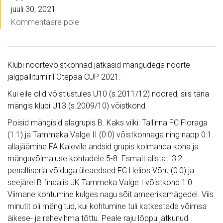
juuli 30, 2021
Kommentaare pole
Klubi noortevõistkonnad jätkasid mängudega noorte
jalgpalliturniiril Otepää CUP 2021.
Kui eile olid võistlustules U10 (s.2011/12) noored, siis täna
mängis klubi U13 (s.2009/10) võistkond.
Poisid mängisid alagrupis B. Kaks viiki: Tallinna FC Floraga
(1:1) ja Tammeka Valge II (0:0) võistkonnaga ning napp 0:1
allajäämine FA Kalevile andsid grupis kolmanda koha ja
mänguvõimaluse kohtadele 5-8. Esmalt alistati 3:2
penaltiseria võiduga üleaedsed FC Helios Võru (0:0) ja
seejärel B finaalis JK Tammeka Valge I võistkond 1:0.
Viimane kohtumine kulges nagu sõit ameerikamägedel. Viis
minutit oli mängitud, kui kohtumine tuli katkestada võimsa
äikese- ja rahevihma tõttu. Peale raju lõppu jätkunud