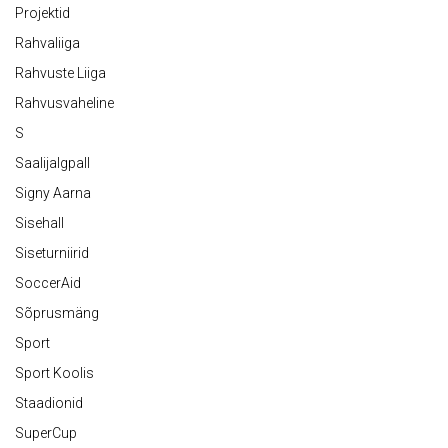
Projektid
Rahvaliiga
Rahvuste Liiga
Rahvusvaheline
S
Saalijalgpall
Signy Aarna
Sisehall
Siseturniirid
SoccerAid
Sõprusmäng
Sport
Sport Koolis
Staadionid
SuperCup