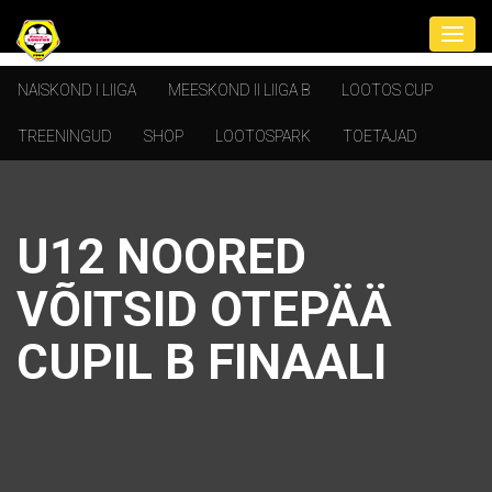
NAISKOND I LIIGA
MEESKOND II LIIGA B
LOOTOS CUP
TREENINGUD
SHOP
LOOTOSPARK
TOETAJAD
U12 NOORED
VÕITSID OTEPÄÄ
CUPIL B FINAALI