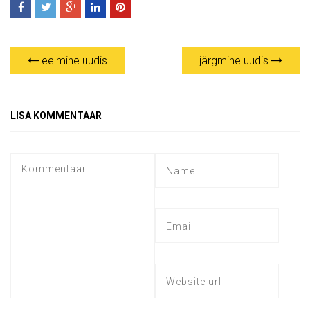
eelmine uudis
järgmine uudis
LISA KOMMENTAAR