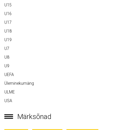
U15
U16
U17
U18
U19
U7
U8
U9
UEFA
Üleminekumäng
ULME
USA
Märksõnad