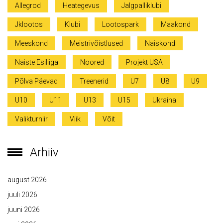
Allegrod
Heategevus
Jalgpalliklubi
Jklootos
Klubi
Lootospark
Maakond
Meeskond
Meistrivõistlused
Naiskond
Naiste Esiliiga
Noored
Projekt USA
Põlva Päevad
Treenerid
U7
U8
U9
U10
U11
U13
U15
Ukraina
Valikturniir
Viik
Võit
Arhiiv
august 2026
juuli 2026
juuni 2026