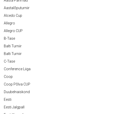
Aasta Parimad
Aastalõputurniir
Alcedo Cup
Allegro
Allegro CUP
B-Tase
Balti Turniir
Balti Turniir
C-Tase
Conference Liiga
Coop
Coop Põlva CUP
Duubelnaiskond
Eesti
Eesti Jalgpall