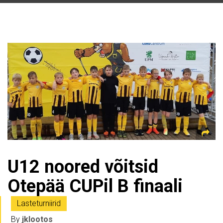
U12 noored võitsid
Otepää CUPil B finaali
Lasteturniirid
By
jklootos