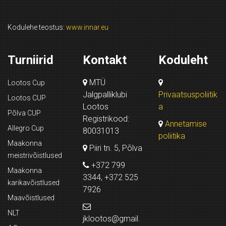
Kodulehe teostus:
www.innar.eu
Turniirid
Kontakt
Koduleht
MTÜ
Lootos Cup
Jalgpalliklubi
Privaatsuspoliitik
Lootos CUP
Lootos
a
Põlva CUP
Registrikood:
Annetamise
Allegro Cup
80031013
poliitika
Maakonna
Piiri tn. 5, Põlva
meistrivõistlused
+372 799
Maakonna
3344, +372 525
karikavõistlused
7926
Maavõistlused
NLT
jklootos@gmail.