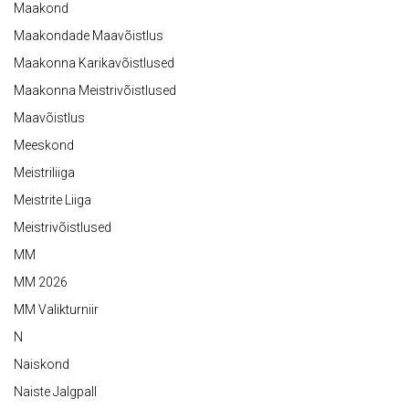
Maakond
Maakondade Maavõistlus
Maakonna Karikavõistlused
Maakonna Meistrivõistlused
Maavõistlus
Meeskond
Meistriliiga
Meistrite Liiga
Meistrivõistlused
MM
MM 2026
MM Valikturniir
N
Naiskond
Naiste Jalgpall