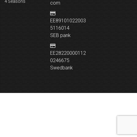
4 Seasons
com
EE89101022003
5116014
SEB pank
EE28220000112
0246675
Swedbank