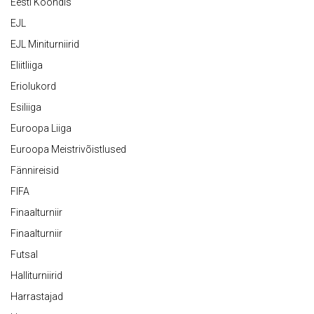
Eesti Koondis
EJL
EJL Miniturniirid
Eliitliiga
Eriolukord
Esiliiga
Euroopa Liiga
Euroopa Meistrivõistlused
Fännireisid
FIFA
Finaalturniir
Finaalturniir
Futsal
Halliturniirid
Harrastajad