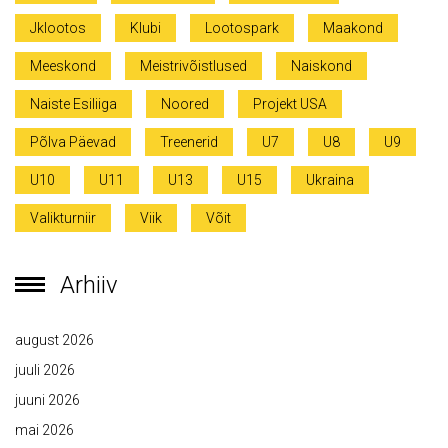
Jklootos
Klubi
Lootospark
Maakond
Meeskond
Meistrivõistlused
Naiskond
Naiste Esiliiga
Noored
Projekt USA
Põlva Päevad
Treenerid
U7
U8
U9
U10
U11
U13
U15
Ukraina
Valikturniir
Viik
Võit
Arhiiv
august 2026
juuli 2026
juuni 2026
mai 2026