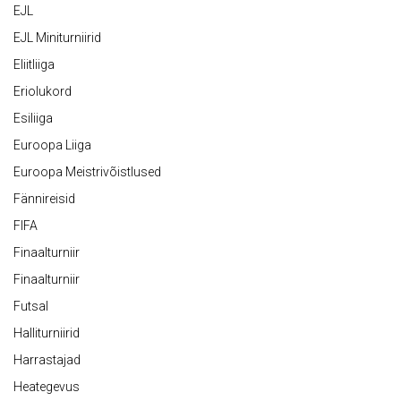
EJL
EJL Miniturniirid
Eliitliiga
Eriolukord
Esiliiga
Euroopa Liiga
Euroopa Meistrivõistlused
Fännireisid
FIFA
Finaalturniir
Finaalturniir
Futsal
Halliturniirid
Harrastajad
Heategevus