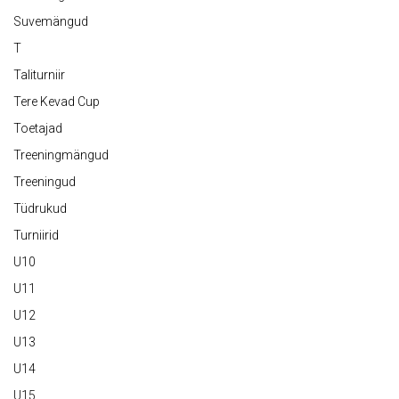
Suvemängud
T
Taliturniir
Tere Kevad Cup
Toetajad
Treeningmängud
Treeningud
Tüdrukud
Turniirid
U10
U11
U12
U13
U14
U15