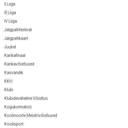
II Liiga
III Liiga
IV Liiga
Jalgpallifestival
Jalgpallikaart
Juubel
Karikafinaal
Karikavõistlused
Kasvandik
KKH
Klubi
Klubidevaheline Võistlus
Kogukonnatöö
Koolinoorte Meistrivõistlused
Koolisport