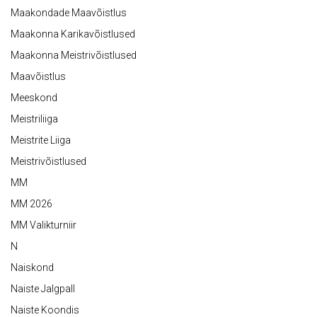
Maakondade Maavõistlus
Maakonna Karikavõistlused
Maakonna Meistrivõistlused
Maavõistlus
Meeskond
Meistriliiga
Meistrite Liiga
Meistrivõistlused
MM
MM 2026
MM Valikturniir
N
Naiskond
Naiste Jalgpall
Naiste Koondis