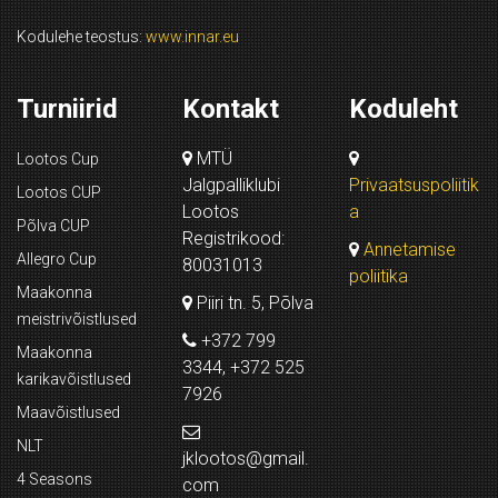
Kodulehe teostus:
www.innar.eu
Turniirid
Kontakt
Koduleht
MTÜ
Lootos Cup
Jalgpalliklubi
Privaatsuspoliitik
Lootos CUP
Lootos
a
Põlva CUP
Registrikood:
Annetamise
Allegro Cup
80031013
poliitika
Maakonna
Piiri tn. 5, Põlva
meistrivõistlused
+372 799
Maakonna
3344, +372 525
karikavõistlused
7926
Maavõistlused
NLT
jklootos@gmail.
4 Seasons
com