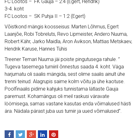
FC Lootos – FK Gauja – 2:4 (Egert, Hendrik)
3-4. koht
FC Lootos – SK Puhja II – 1:2 (Egert)
Võistkond mängis koosseisus: Marten Lõhmus, Egert
Laanjõe, Robi Tobreluts, Revo Lipmeister, Andero Nuuma,
Robert Kähr, Jarko Maidla, Aron Avikson, Mattias Metskaev,
Hendrik Karuse, Hannes Tühis
Treener Temari Nuuma jäi poiste pingutusega rahule. ”
Tugeva tasemega turniiril õnnestus saada 4. koht. Väga
harjumatu oli saalis mängida, sest olime saalis ainult ühe
trenni teinud. Alagrupis saime kolm võitu ja ühe kaotuse.
Poolfinaalis pidime kahjuks tunnistama lätlaste Gauja
paremust. Kohamängus oli meil raskusi väravate
löömisega, samas vastane kasutas enda võimalused hästi
ära. Nädala pärast juba uus turniir ja uued võimalused”.