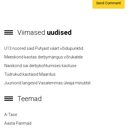
Viimased
uudised
U13 noored said Puhjast väärt võidupunktid
Meeskond kaotas derbymängus võrukatele
Naiskond sai derbykohtumises kaotuse
Tüdrukud kaotasid Maardus
Juuniorid langesid Vasalemmas üleaja minutitel
Teemad
A-Tase
Aasta Parimad