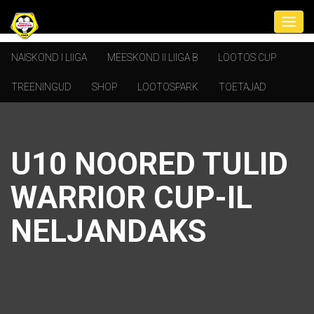
NAISKOND I LIIGA
MEESKOND II LIIGA B
LOOTOS CUP
TREENINGUD
SHOP
LOOTOSPARK
TOETAJAD
U10 NOORED TULID
WARRIOR CUP-IL
NELJANDAKS