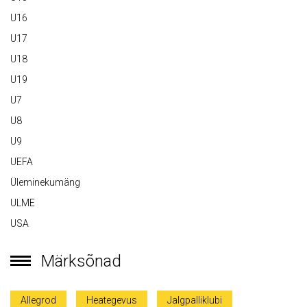
U16
U17
U18
U19
U7
U8
U9
UEFA
Üleminekumäng
ULME
USA
Märksõnad
Allegrod
Heategevus
Jalgpalliklubi