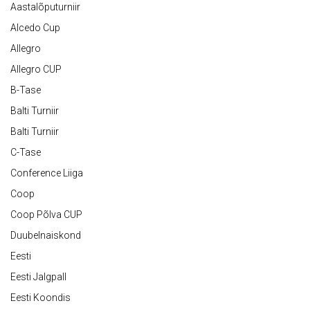
Aastalõputurniir
Alcedo Cup
Allegro
Allegro CUP
B-Tase
Balti Turniir
Balti Turniir
C-Tase
Conference Liiga
Coop
Coop Põlva CUP
Duubelnaiskond
Eesti
Eesti Jalgpall
Eesti Koondis