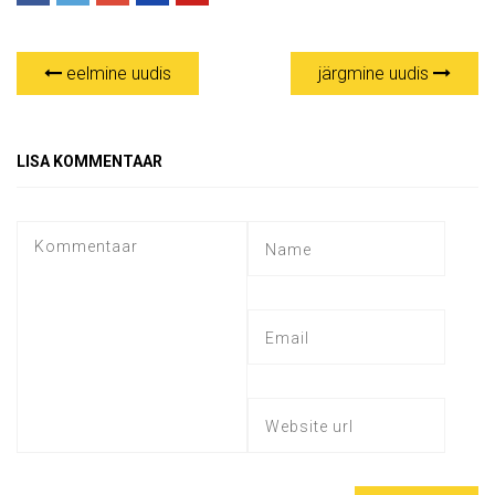
eelmine uudis
järgmine uudis
LISA KOMMENTAAR