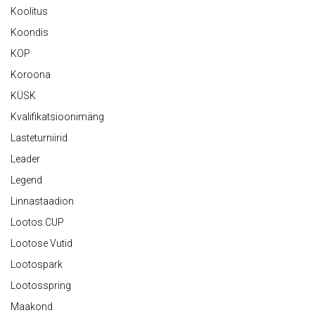
Koolitus
Koondis
KOP
Koroona
KÜSK
Kvalifikatsioonimäng
Lasteturniirid
Leader
Legend
Linnastaadion
Lootos CUP
Lootose Vutid
Lootospark
Lootosspring
Maakond