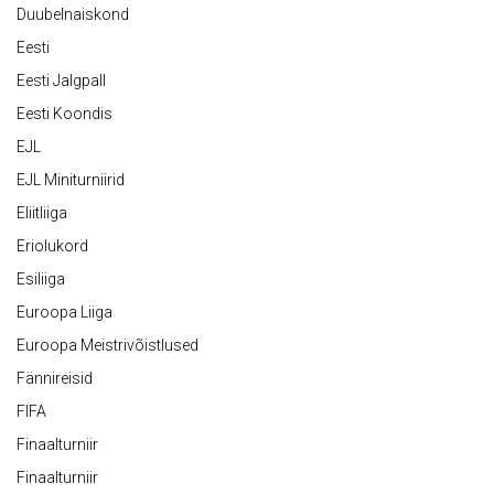
Duubelnaiskond
Eesti
Eesti Jalgpall
Eesti Koondis
EJL
EJL Miniturniirid
Eliitliiga
Eriolukord
Esiliiga
Euroopa Liiga
Euroopa Meistrivõistlused
Fännireisid
FIFA
Finaalturniir
Finaalturniir