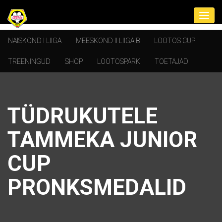
NAISKOND I LIIGA
MEESKOND II LIIGA B
LOOTOS CUP
TREENINGUD
SHOP
LOOTOSPARK
TOETAJAD
TÜDRUKUTELE
TAMMEKA JUNIOR
CUP
PRONKSMEDALID