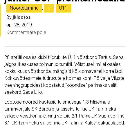
Noorteturniirid
,
T
,
U11
By
jklootos
apr 28, 2019
Kommentaare pole
28.aprillil osales klubi tüdrukute U11 võistkond Tartus, Sepa
jalgpallikeskuses toimunud turniiril. Võistlusel, millel osales
kokku kuus võistkonda, mängisid kõik omavahel korra läbi.
Kokkuvõttes meie tüdrukutele kolmas koht. Põlva ja Viluste
treeninggruppidest koostatud “koondise” parimaks valiti
seekord Säde Lillo.
Lootose noored kaotasid tulemusega 1:3 hilisemale
turniirivõitjale SK Barcale ja teiseks tulnud JK Tammeka
valgele võistkonnale, ning võitsid 2:1 Pärnu JK Vapruse ning
3:1 JK Tammeka sinise ning JK Tallinna Kalevi eakaaslased.