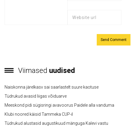
Viimased
uudised
Naiskonna järelkasv sai saarlastelt suure kaotuse
Tüdrukud avasid liigas võiduarve
Meeskond pidi sügisringi avavoorus Paidele alla vanduma
Klubi noored käisid Tammeka CUP-il
Tüdrukud alustasid augustikuud mänguga Kalevi vastu