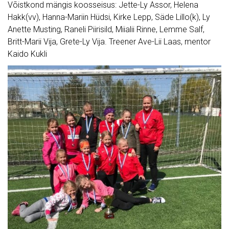
Võistkond mängis koosseisus: Jette-Ly Assor, Helena
Hakk(vv), Hanna-Mariin Hüdsi, Kirke Lepp, Säde Lillo(k), Ly
Anette Musting, Raneli Piirisild, Miialii Rinne, Lemme Salf,
Britt-Marii Vija, Grete-Ly Vija. Treener Ave-Lii Laas, mentor
Kaido Kukli