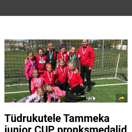
Tüdrukutele Tammeka
junior CUP pronksmedalid