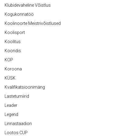
Klubidevaheline Võistlus
Kogukonnatöö
Koolinoorte Meistrivõistlused
Koolisport
Koolitus
Koondis
KOP
Koroona
KÜSK
Kvalifikatsioonimäng
Lasteturniirid
Leader
Legend
Linnastaadion
Lootos CUP