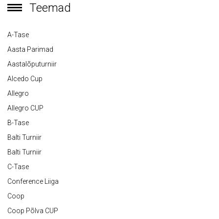
Teemad
A-Tase
Aasta Parimad
Aastalõputurniir
Alcedo Cup
Allegro
Allegro CUP
B-Tase
Balti Turniir
Balti Turniir
C-Tase
Conference Liiga
Coop
Coop Põlva CUP