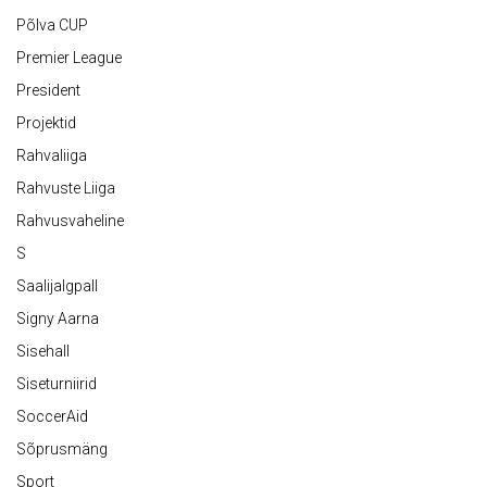
Põlva CUP
Premier League
President
Projektid
Rahvaliiga
Rahvuste Liiga
Rahvusvaheline
S
Saalijalgpall
Signy Aarna
Sisehall
Siseturniirid
SoccerAid
Sõprusmäng
Sport