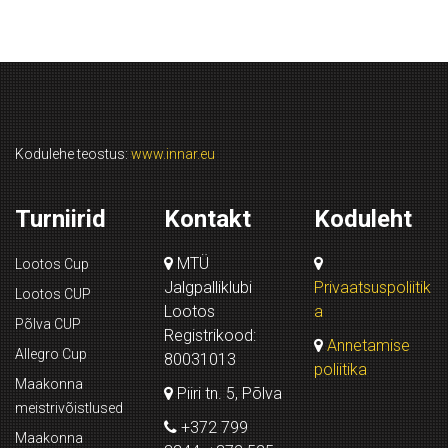
Kodulehe teostus:
www.innar.eu
Turniirid
Kontakt
Koduleht
MTÜ
Lootos Cup
Jalgpalliklubi
Privaatsuspoliitik
Lootos CUP
Lootos
a
Põlva CUP
Registrikood:
Annetamise
Allegro Cup
80031013
poliitika
Maakonna
Piiri tn. 5, Põlva
meistrivõistlused
+372 799
Maakonna