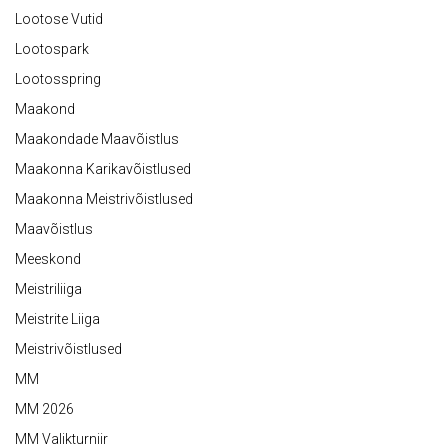
Lootose Vutid
Lootospark
Lootosspring
Maakond
Maakondade Maavõistlus
Maakonna Karikavõistlused
Maakonna Meistrivõistlused
Maavõistlus
Meeskond
Meistriliiga
Meistrite Liiga
Meistrivõistlused
MM
MM 2026
MM Valikturniir