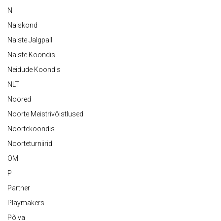
N
Naiskond
Naiste Jalgpall
Naiste Koondis
Neidude Koondis
NLT
Noored
Noorte Meistrivõistlused
Noortekoondis
Noorteturniirid
OM
P
Partner
Playmakers
Põlva