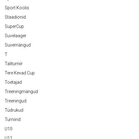
Sport Koolis
Staadionid
SuperCup
Suvelaager
Suvemängud
T
Taliturniir
Tere Kevad Cup
Toetajad
Treeningmängud
Treeningud
Tüdrukud
Turniirid
U10
U11