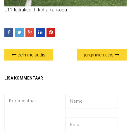
U11 tüdrukud III koha karikaga
eelmine uudis
järgmine uudis
LISA KOMMENTAAR