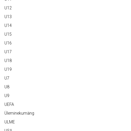
U12
U13
U14
U15
U16
U17
U18
U19
U7
U8
U9
UEFA
Üleminekumäng
ULME
USA