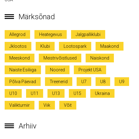
Märksõnad
Allegrod
Heategevus
Jalgpalliklubi
Jklootos
Klubi
Lootospark
Maakond
Meeskond
Meistrivõistlused
Naiskond
Naiste Esiliiga
Noored
Projekt USA
Põlva Päevad
Treenerid
U7
U8
U9
U10
U11
U13
U15
Ukraina
Valikturniir
Viik
Võit
Arhiiv