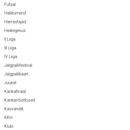
Futsal
Halliturniirid
Harrastajad
Heategevus
II Liiga
III Liiga
IV Liiga
Jalgpallifestival
Jalgpallikaart
Juubel
Karikafinaal
Karikavõistlused
Kasvandik
KKH
Klubi