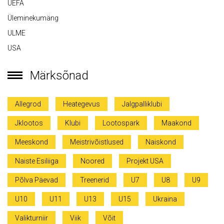
UEFA
Üleminekumäng
ULME
USA
Märksõnad
Allegrod
Heategevus
Jalgpalliklubi
Jklootos
Klubi
Lootospark
Maakond
Meeskond
Meistrivõistlused
Naiskond
Naiste Esiliiga
Noored
Projekt USA
Põlva Päevad
Treenerid
U7
U8
U9
U10
U11
U13
U15
Ukraina
Valikturniir
Viik
Võit