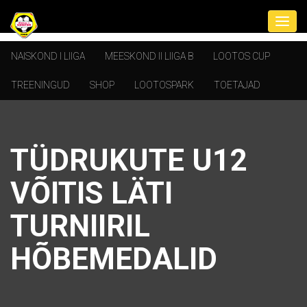
NAISKOND I LIIGA
MEESKOND II LIIGA B
LOOTOS CUP
TREENINGUD
SHOP
LOOTOSPARK
TOETAJAD
TÜDRUKUTE U12
VÕITIS LÄTI
TURNIIRIL
HÕBEMEDALID