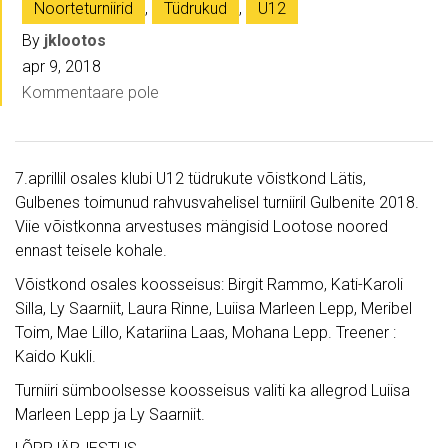
Noorteturniirid
,
Tüdrukud
,
U12
By
jklootos
apr 9, 2018
Kommentaare pole
7.aprillil osales klubi U12 tüdrukute võistkond Lätis,
Gulbenes toimunud rahvusvahelisel turniiril Gulbenite 2018.
Viie võistkonna arvestuses mängisid Lootose noored
ennast teisele kohale.
Võistkond osales koosseisus: Birgit Rammo, Kati-Karoli
Silla, Ly Saarniit, Laura Rinne, Luiisa Marleen Lepp, Meribel
Toim, Mae Lillo, Katariina Laas, Mohana Lepp. Treener :
Kaido Kukli.
Turniiri sümboolsesse koosseisus valiti ka allegrod Luiisa
Marleen Lepp ja Ly Saarniit.