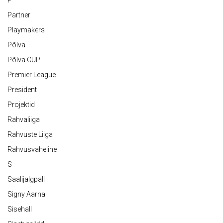
P
Partner
Playmakers
Põlva
Põlva CUP
Premier League
President
Projektid
Rahvaliiga
Rahvuste Liiga
Rahvusvaheline
S
Saalijalgpall
Signy Aarna
Sisehall