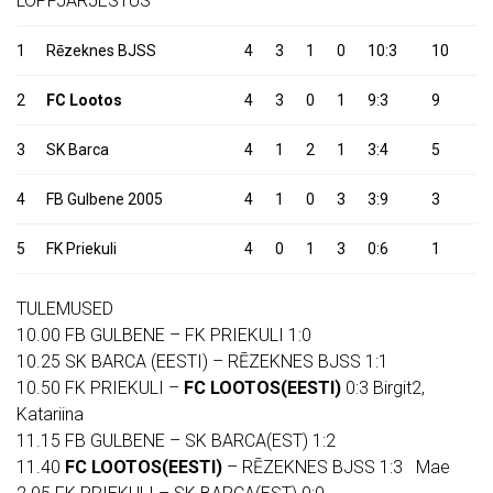
LÕPPJÄRJESTUS
1
Rēzeknes BJSS
4
3
1
0
10:3
10
2
FC Lootos
4
3
0
1
9:3
9
3
SK Barca
4
1
2
1
3:4
5
4
FB Gulbene 2005
4
1
0
3
3:9
3
5
FK Priekuli
4
0
1
3
0:6
1
TULEMUSED
10.00 FB GULBENE – FK PRIEKULI 1:0
10.25 SK BARCA (EESTI) – RĒZEKNES BJSS 1:1
10.50 FK PRIEKULI –
FC LOOTOS(EESTI)
0:3 Birgit2,
Katariina
11.15 FB GULBENE – SK BARCA(EST) 1:2
11.40
FC LOOTOS(EESTI)
– RĒZEKNES BJSS 1:3 Mae