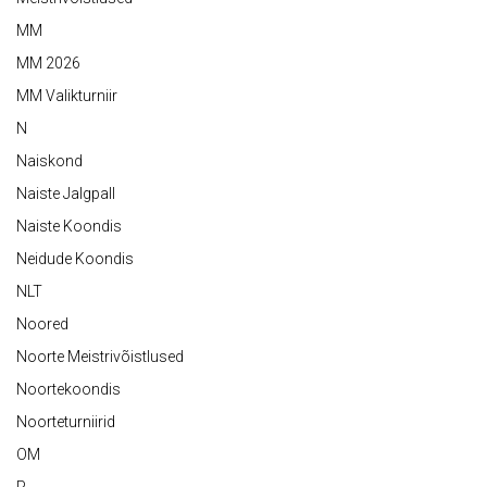
MM
MM 2026
MM Valikturniir
N
Naiskond
Naiste Jalgpall
Naiste Koondis
Neidude Koondis
NLT
Noored
Noorte Meistrivõistlused
Noortekoondis
Noorteturniirid
OM