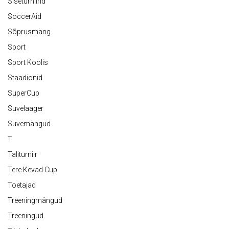
Siseturniirid
SoccerAid
Sõprusmäng
Sport
Sport Koolis
Staadionid
SuperCup
Suvelaager
Suvemängud
T
Taliturniir
Tere Kevad Cup
Toetajad
Treeningmängud
Treeningud