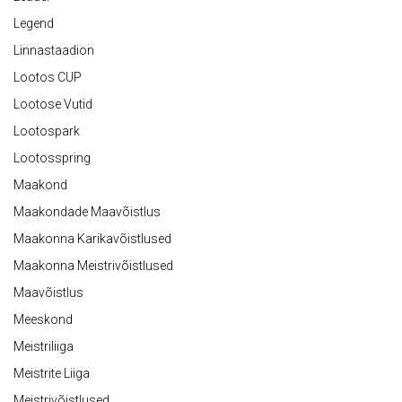
Legend
Linnastaadion
Lootos CUP
Lootose Vutid
Lootospark
Lootosspring
Maakond
Maakondade Maavõistlus
Maakonna Karikavõistlused
Maakonna Meistrivõistlused
Maavõistlus
Meeskond
Meistriliiga
Meistrite Liiga
Meistrivõistlused