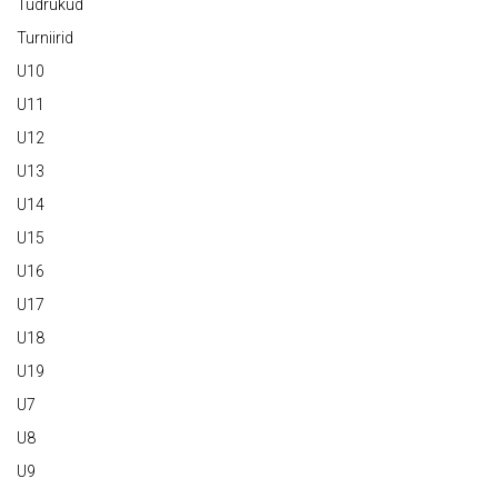
Tüdrukud
Turniirid
U10
U11
U12
U13
U14
U15
U16
U17
U18
U19
U7
U8
U9