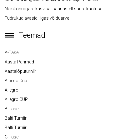
Naiskonna järelkasv sai saarlastelt suure kaotuse
Tüdrukud avasid liigas võiduarve
Teemad
A-Tase
Aasta Parimad
Aastalõputurniir
Alcedo Cup
Allegro
Allegro CUP
B-Tase
Balti Turniir
Balti Turniir
C-Tase