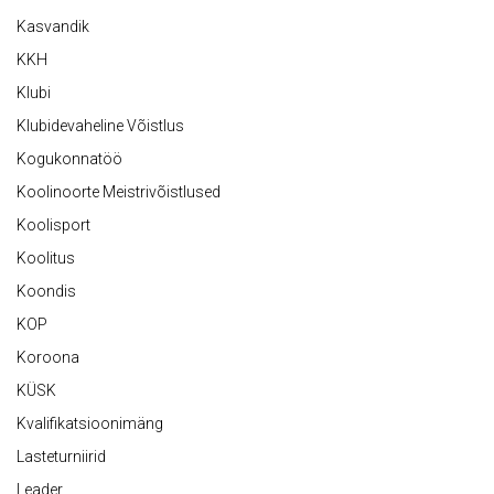
Kasvandik
KKH
Klubi
Klubidevaheline Võistlus
Kogukonnatöö
Koolinoorte Meistrivõistlused
Koolisport
Koolitus
Koondis
KOP
Koroona
KÜSK
Kvalifikatsioonimäng
Lasteturniirid
Leader