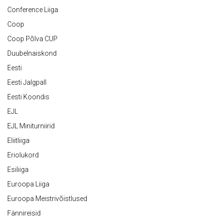
Conference Liiga
Coop
Coop Põlva CUP
Duubelnaiskond
Eesti
Eesti Jalgpall
Eesti Koondis
EJL
EJL Miniturniirid
Eliitliiga
Eriolukord
Esiliiga
Euroopa Liiga
Euroopa Meistrivõistlused
Fännireisid