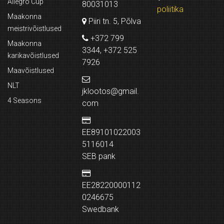
Allegro Cup
80031013
poliitika
Maakonna
Piiri tn. 5, Põlva
meistrivõistlused
+372 799
Maakonna
3344, +372 525
karikavõistlused
7926
Maavõistlused
NLT
jklootos@gmail.
4 Seasons
com
EE89101022003
5116014
SEB pank
EE28220000112
0246675
Swedbank