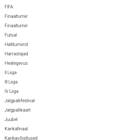
FIFA
Finaalturniir
Finaalturniir
Futsal
Halliturniirid
Harrastajad
Heategevus
II Liiga
III Liiga
IV Liiga
Jalgpallifestival
Jalgpallikaart
Juubel
Karikafinaal
Karikavõistlused