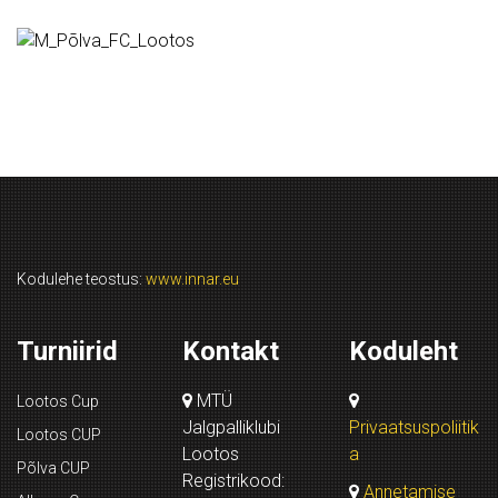
Kodulehe teostus:
www.innar.eu
Turniirid
Kontakt
Koduleht
MTÜ
Lootos Cup
Jalgpalliklubi
Privaatsuspoliitik
Lootos CUP
Lootos
a
Põlva CUP
Registrikood:
Annetamise