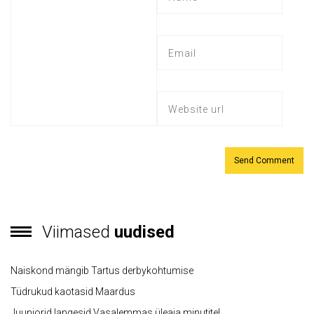
Viimased
uudised
Naiskond mängib Tartus derbykohtumise
Tüdrukud kaotasid Maardus
Juuniorid langesid Vasalemmas üleaja minutitel