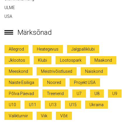
ULME
USA
Märksõnad
Allegrod
Heategevus
Jalgpalliklubi
Jklootos
Klubi
Lootospark
Maakond
Meeskond
Meistrivõistlused
Naiskond
Naiste Esiliiga
Noored
Projekt USA
Põlva Päevad
Treenerid
U7
U8
U9
U10
U11
U13
U15
Ukraina
Valikturniir
Viik
Võit