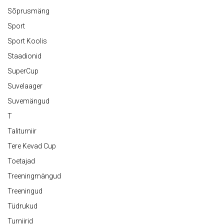
Sõprusmäng
Sport
Sport Koolis
Staadionid
SuperCup
Suvelaager
Suvemängud
T
Taliturniir
Tere Kevad Cup
Toetajad
Treeningmängud
Treeningud
Tüdrukud
Turniirid