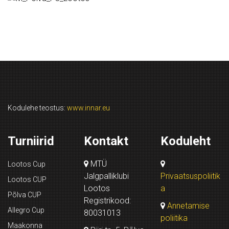
Kodulehe teostus:
www.innar.eu
Turniirid
Kontakt
Koduleht
MTÜ
Lootos Cup
Jalgpalliklubi
Privaatsuspoliitik
Lootos CUP
Lootos
a
Põlva CUP
Registrikood:
Annetamise
Allegro Cup
80031013
poliitika
Maakonna