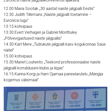
Euronicsi naiste jalgpallikonverentsi ajakava:
12.00 Maria Sootak „30 aastat naiste jalgpalli Eestis”
12.30 Judith Tillemans „Naiste jalgpalli toetamine –
Euronicsi lugu”
13.15 kohvipaus
13.30 Evert Verhagen ja Gabriel Monthuley
„Põlvevigastused naiste jalgpallis”
14.30 Kärt Mere „Tüdrukute jalgpalli kasv kogukonnas Saue
näitel”
15.00 kohvipaus
15.30 Mariet Louhento „Teekond professionaalse naiste
jalgpalli korralduseni klubis ja liigas”
16.15 Karina Korgi ja Harri Ojamaa paneelarutelu „Mängija
kogemus välismaal”