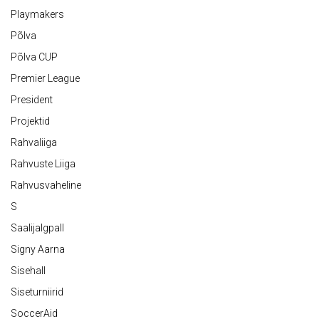
Playmakers
Põlva
Põlva CUP
Premier League
President
Projektid
Rahvaliiga
Rahvuste Liiga
Rahvusvaheline
S
Saalijalgpall
Signy Aarna
Sisehall
Siseturniirid
SoccerAid