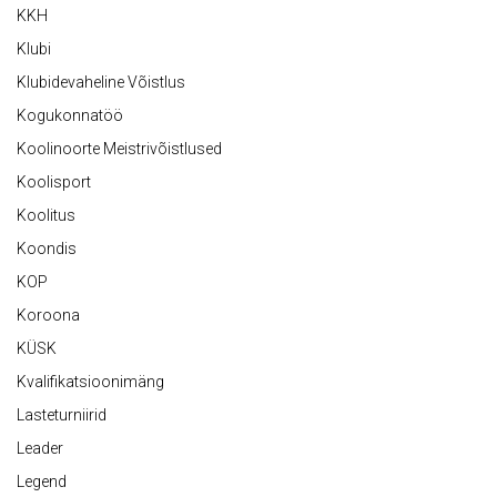
KKH
Klubi
Klubidevaheline Võistlus
Kogukonnatöö
Koolinoorte Meistrivõistlused
Koolisport
Koolitus
Koondis
KOP
Koroona
KÜSK
Kvalifikatsioonimäng
Lasteturniirid
Leader
Legend