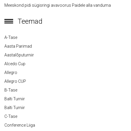
Meeskond pidi sügisringi avavoorus Paidele alla vanduma
Teemad
A-Tase
Aasta Parimad
Aastalõputurniir
Alcedo Cup
Allegro
Allegro CUP
B-Tase
Balti Turniir
Balti Turniir
C-Tase
Conference Liiga