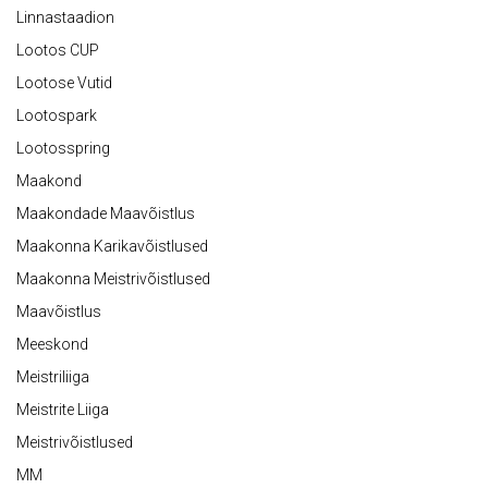
Linnastaadion
Lootos CUP
Lootose Vutid
Lootospark
Lootosspring
Maakond
Maakondade Maavõistlus
Maakonna Karikavõistlused
Maakonna Meistrivõistlused
Maavõistlus
Meeskond
Meistriliiga
Meistrite Liiga
Meistrivõistlused
MM