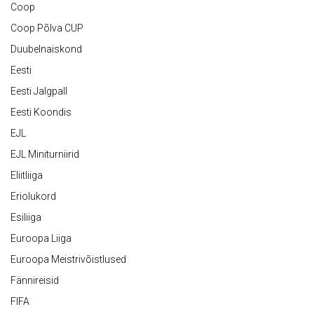
Coop
Coop Põlva CUP
Duubelnaiskond
Eesti
Eesti Jalgpall
Eesti Koondis
EJL
EJL Miniturniirid
Eliitliiga
Eriolukord
Esiliiga
Euroopa Liiga
Euroopa Meistrivõistlused
Fännireisid
FIFA