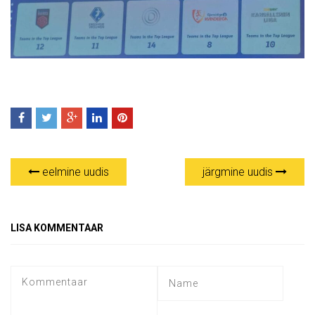
eelmine uudis
järgmine uudis
LISA KOMMENTAAR