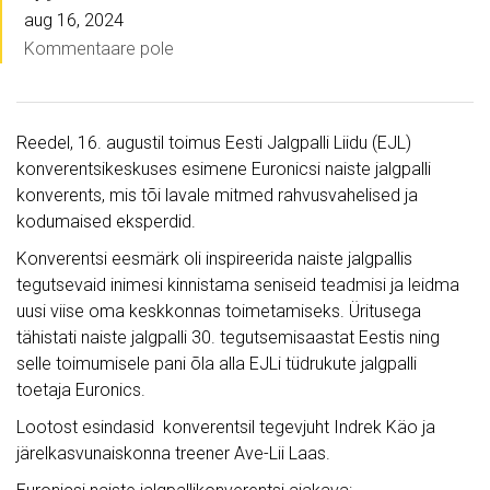
aug 16, 2024
Kommentaare pole
Reedel, 16. augustil toimus Eesti Jalgpalli Liidu (EJL)
konverentsikeskuses esimene Euronicsi naiste jalgpalli
konverents, mis tõi lavale mitmed rahvusvahelised ja
kodumaised eksperdid.
Konverentsi eesmärk oli inspireerida naiste jalgpallis
tegutsevaid inimesi kinnistama seniseid teadmisi ja leidma
uusi viise oma keskkonnas toimetamiseks. Üritusega
tähistati naiste jalgpalli 30. tegutsemisaastat Eestis ning
selle toimumisele pani õla alla EJLi tüdrukute jalgpalli
toetaja Euronics.
Lootost esindasid konverentsil tegevjuht Indrek Käo ja
järelkasvunaiskonna treener Ave-Lii Laas.