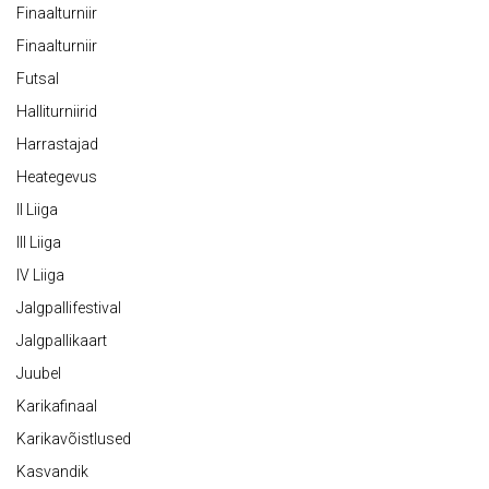
Finaalturniir
Finaalturniir
Futsal
Halliturniirid
Harrastajad
Heategevus
II Liiga
III Liiga
IV Liiga
Jalgpallifestival
Jalgpallikaart
Juubel
Karikafinaal
Karikavõistlused
Kasvandik