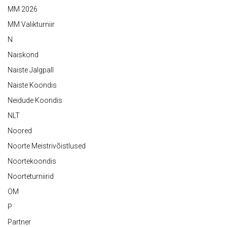
MM 2026
MM Valikturniir
N
Naiskond
Naiste Jalgpall
Naiste Koondis
Neidude Koondis
NLT
Noored
Noorte Meistrivõistlused
Noortekoondis
Noorteturniirid
OM
P
Partner