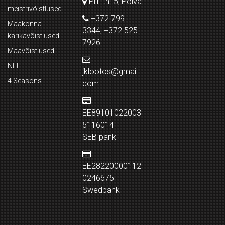
Piiri tn. 5, Põlva
meistrivõistlused
+372 799
Maakonna
3344, +372 525
karikavõistlused
7926
Maavõistlused
NLT
jklootos@gmail.
4 Seasons
com
EE89101022003
5116014
SEB pank
EE28220000112
0246675
Swedbank