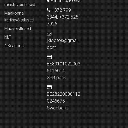
Piiri tn. 5, Põlva
meistrivõistlused
+372 799
Maakonna
3344, +372 525
karikavõistlused
7926
Maavõistlused
NLT
jklootos@gmail.
4 Seasons
com
EE89101022003
5116014
SEB pank
EE28220000112
0246675
Swedbank