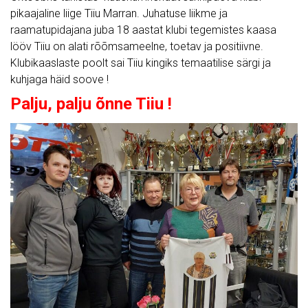
pikaajaline liige Tiiu Marran. Juhatuse liikme ja
raamatupidajana juba 18 aastat klubi tegemistes kaasa
lööv Tiiu on alati rõõmsameelne, toetav ja positiivne.
Klubikaaslaste poolt sai Tiiu kingiks temaatilise särgi ja
kuhjaga häid soove !
Palju, palju õnne Tiiu !