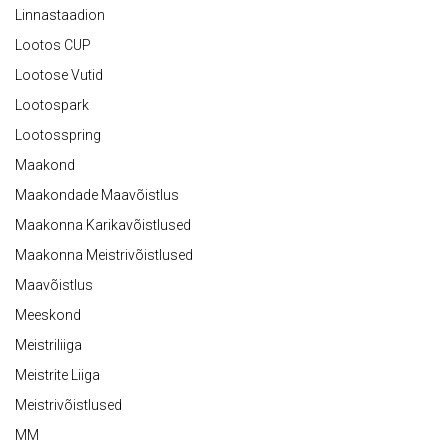
Linnastaadion
Lootos CUP
Lootose Vutid
Lootospark
Lootosspring
Maakond
Maakondade Maavõistlus
Maakonna Karikavõistlused
Maakonna Meistrivõistlused
Maavõistlus
Meeskond
Meistriliiga
Meistrite Liiga
Meistrivõistlused
MM