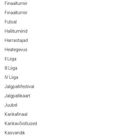
Finaalturniir
Finaalturniir
Futsal
Halliturniirid
Harrastajad
Heategevus
II Liiga
III Liiga
IV Liiga
Jalgpallifestival
Jalgpallikaart
Juubel
Karikafinaal
Karikavõistlused
Kasvandik