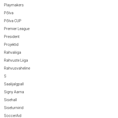
Playmakers
Põlva
Põlva CUP
Premier League
President
Projektid
Rahvaliiga
Rahvuste Liiga
Rahvusvaheline
S
Saalijalgpall
Signy Aarna
Sisehall
Siseturniirid
SoccerAid