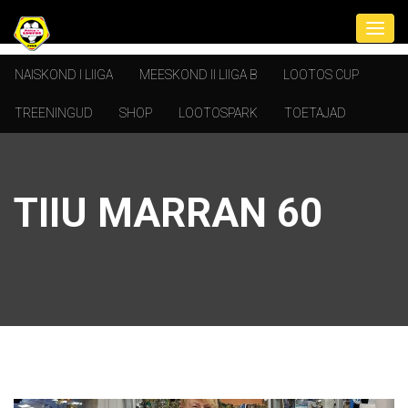
NAISKOND I LIIGA
MEESKOND II LIIGA B
LOOTOS CUP
TREENINGUD
SHOP
LOOTOSPARK
TOETAJAD
TIIU MARRAN 60