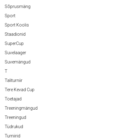
Sõprusmäng
Sport
Sport Koolis
Staadionid
SuperCup
Suvelaager
Suvemängud
T
Taliturniir
Tere Kevad Cup
Toetajad
Treeningmängud
Treeningud
Tüdrukud
Turniirid