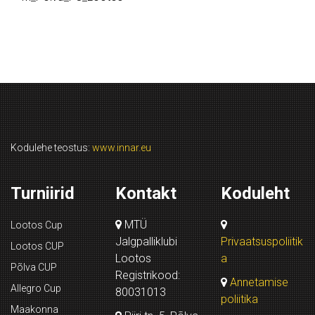
Kodulehe teostus:
www.innar.eu
Turniirid
Kontakt
Koduleht
MTÜ
Lootos Cup
Jalgpalliklubi
Privaatsuspoliitik
Lootos CUP
Lootos
a
Põlva CUP
Registrikood:
Annetamise
Allegro Cup
80031013
poliitika
Maakonna