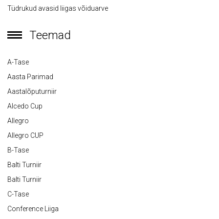
Tüdrukud avasid liigas võiduarve
Teemad
A-Tase
Aasta Parimad
Aastalõputurniir
Alcedo Cup
Allegro
Allegro CUP
B-Tase
Balti Turniir
Balti Turniir
C-Tase
Conference Liiga