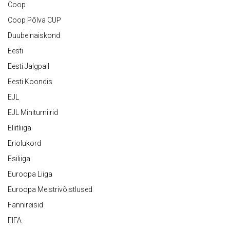
Coop
Coop Põlva CUP
Duubelnaiskond
Eesti
Eesti Jalgpall
Eesti Koondis
EJL
EJL Miniturniirid
Eliitliiga
Eriolukord
Esiliiga
Euroopa Liiga
Euroopa Meistrivõistlused
Fännireisid
FIFA