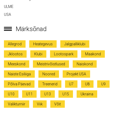
ULME
USA
Märksõnad
Allegrod
Heategevus
Jalgpalliklubi
Jklootos
Klubi
Lootospark
Maakond
Meeskond
Meistrivõistlused
Naiskond
Naiste Esiliiga
Noored
Projekt USA
Põlva Päevad
Treenerid
U7
U8
U9
U10
U11
U13
U15
Ukraina
Valikturniir
Viik
Võit