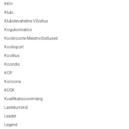
KKH
Klubi
Klubidevaheline Võistlus
Kogukonnatöö
Koolinoorte Meistrivõistlused
Koolisport
Koolitus
Koondis
KOP
Koroona
KÜSK
Kvalifikatsioonimäng
Lasteturniirid
Leader
Legend