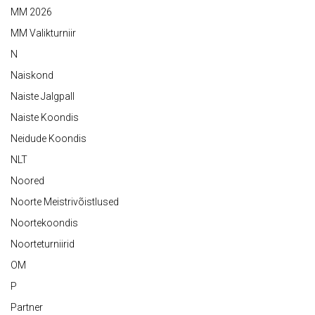
MM 2026
MM Valikturniir
N
Naiskond
Naiste Jalgpall
Naiste Koondis
Neidude Koondis
NLT
Noored
Noorte Meistrivõistlused
Noortekoondis
Noorteturniirid
OM
P
Partner