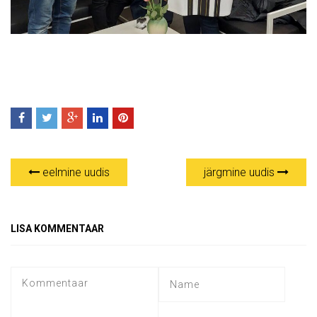
eelmine uudis
järgmine uudis
LISA KOMMENTAAR