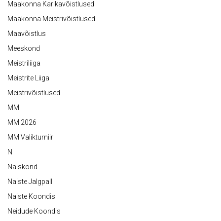
Maakonna Karikavõistlused
Maakonna Meistrivõistlused
Maavõistlus
Meeskond
Meistriliiga
Meistrite Liiga
Meistrivõistlused
MM
MM 2026
MM Valikturniir
N
Naiskond
Naiste Jalgpall
Naiste Koondis
Neidude Koondis