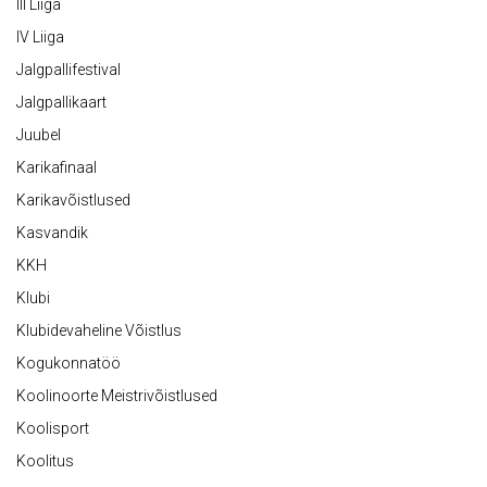
III Liiga
IV Liiga
Jalgpallifestival
Jalgpallikaart
Juubel
Karikafinaal
Karikavõistlused
Kasvandik
KKH
Klubi
Klubidevaheline Võistlus
Kogukonnatöö
Koolinoorte Meistrivõistlused
Koolisport
Koolitus