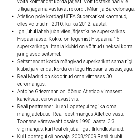
võita kolmandat korda järjest. Võit tõstaks nad viie
tiitliga jagama vastavat rekordit Milani ja Barcelonaga.
Atletico pole kordagi UEFA Superkarikat kaotanud,
olles võitnud nii 2010. kui ka 2012. aastal.
Igal juhul läheb juba viies järjestikune superkarikas
Hispaaniasse. Kokku on tegemist Hispaania 15.
superkarikaga. Itaalia klubid on võitnud üheksal korral
ja inglased seitsmel.
Seitsmendat korda mängivad superkarikat sama riigi
klubid ja viiendat korda on tegu Hispaania siseasjaga.
Real Madrid on skoorinud oma viimases 30
euromängus.
Antoine Griezmann on löönud Atletico viimasest
kaheksast euroväravast viis.
Reali peatreener Julen Lopetegui tegi ka oma
mängijadebüüdi Reali eest mängus Atletico vastu.
Toonane väravavaht osales 1990. aastal 3:3
viigimängus, kui Real oli juba liigatiitli kindlustanud.
Kui Lopetegui oli hooajal 2008/2009 Reali duubli