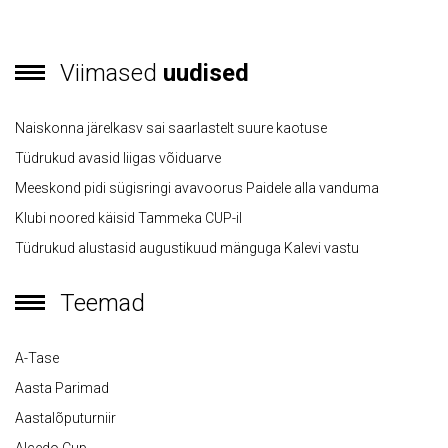
Viimased
uudised
Naiskonna järelkasv sai saarlastelt suure kaotuse
Tüdrukud avasid liigas võiduarve
Meeskond pidi sügisringi avavoorus Paidele alla vanduma
Klubi noored käisid Tammeka CUP-il
Tüdrukud alustasid augustikuud mänguga Kalevi vastu
Teemad
A-Tase
Aasta Parimad
Aastalõputurniir
Alcedo Cup