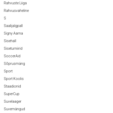
Rahvuste Liiga
Rahvusvaheline
S
Saalijalgpall
Signy Aarna
Sisehall
Siseturniirid
SoccerAid
Sõprusmäng
Sport
Sport Koolis
Staadionid
SuperCup
Suvelaager
Suvemängud