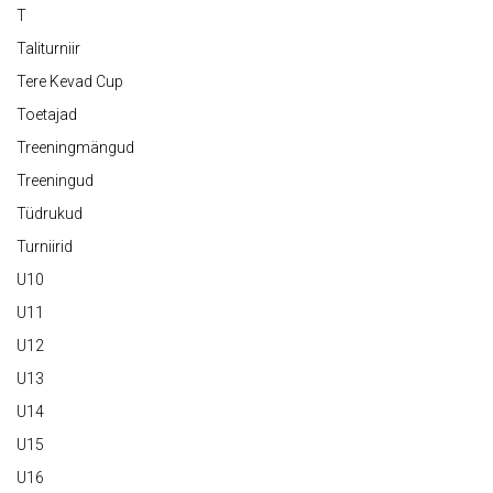
T
Taliturniir
Tere Kevad Cup
Toetajad
Treeningmängud
Treeningud
Tüdrukud
Turniirid
U10
U11
U12
U13
U14
U15
U16