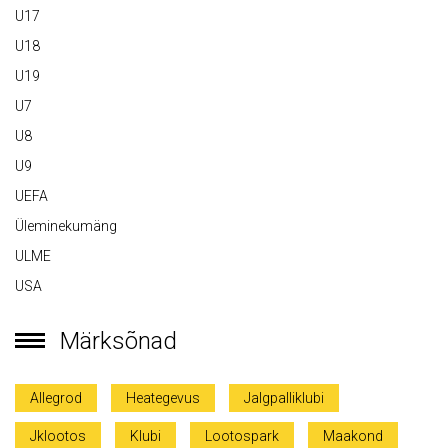
U17
U18
U19
U7
U8
U9
UEFA
Üleminekumäng
ULME
USA
Märksõnad
Allegrod
Heategevus
Jalgpalliklubi
Jklootos
Klubi
Lootospark
Maakond