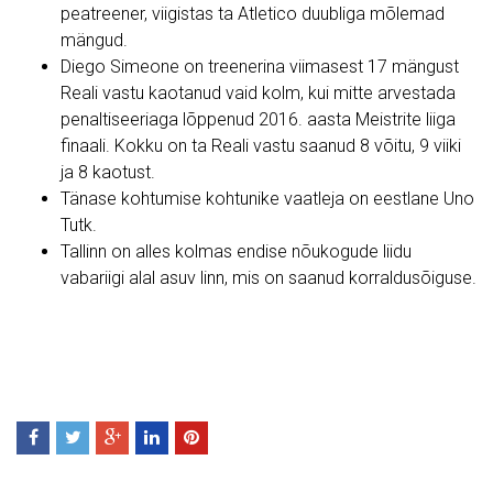
peatreener, viigistas ta Atletico duubliga mõlemad
mängud.
Diego Simeone on treenerina viimasest 17 mängust
Reali vastu kaotanud vaid kolm, kui mitte arvestada
penaltiseeriaga lõppenud 2016. aasta Meistrite liiga
finaali. Kokku on ta Reali vastu saanud 8 võitu, 9 viiki
ja 8 kaotust.
Tänase kohtumise kohtunike vaatleja on eestlane Uno
Tutk.
Tallinn on alles kolmas endise nõukogude liidu
vabariigi alal asuv linn, mis on saanud korraldusõiguse.