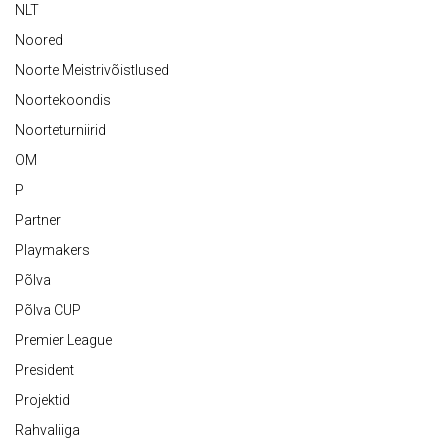
NLT
Noored
Noorte Meistrivõistlused
Noortekoondis
Noorteturniirid
OM
P
Partner
Playmakers
Põlva
Põlva CUP
Premier League
President
Projektid
Rahvaliiga