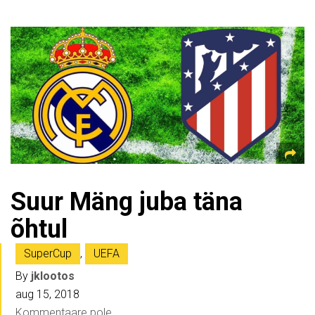
Suur Mäng juba täna
õhtul
SuperCup
,
UEFA
By
jklootos
aug 15, 2018
Kommentaare pole