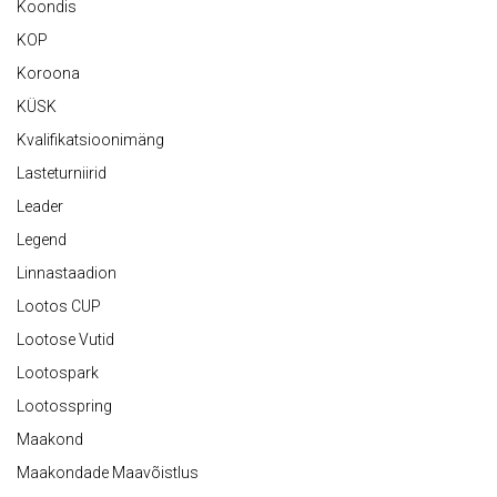
Koondis
KOP
Koroona
KÜSK
Kvalifikatsioonimäng
Lasteturniirid
Leader
Legend
Linnastaadion
Lootos CUP
Lootose Vutid
Lootospark
Lootosspring
Maakond
Maakondade Maavõistlus