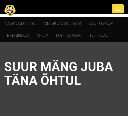
NAISKOND I LIIGA
MEESKOND II LIIGA B
LOOTOS CUP
TREENINGUD
SHOP
LOOTOSPARK
TOETAJAD
SUUR MÄNG JUBA
TÄNA ÕHTUL