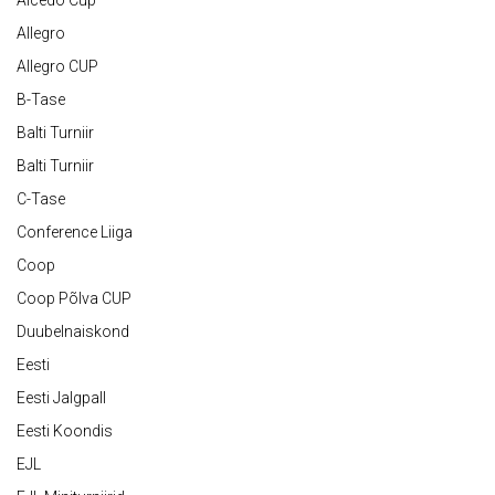
Allegro
Allegro CUP
B-Tase
Balti Turniir
Balti Turniir
C-Tase
Conference Liiga
Coop
Coop Põlva CUP
Duubelnaiskond
Eesti
Eesti Jalgpall
Eesti Koondis
EJL