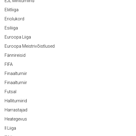
EJL Miniturniirid
Eliitliiga
Eriolukord
Esiliiga
Euroopa Liiga
Euroopa Meistrivõistlused
Fännireisid
FIFA
Finaalturniir
Finaalturniir
Futsal
Halliturniirid
Harrastajad
Heategevus
II Liiga