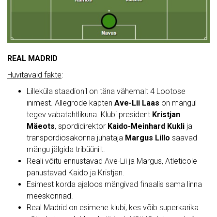
REAL MADRID
Huvitavaid fakte
:
Lilleküla staadionil on täna vähemalt 4 Lootose
inimest. Allegrode kapten
Ave-Lii Laas
on mängul
tegev vabatahtlikuna. Klubi president
Kristjan
Mäeots
, spordidirektor
Kaido-Meinhard Kukli
ja
transpordiosakonna juhataja
Margus Lillo
saavad
mängu jälgida tribüünilt.
Reali võitu ennustavad Ave-Lii ja Margus, Atleticole
panustavad Kaido ja Kristjan.
Esimest korda ajaloos mängivad finaalis sama linna
meeskonnad.
Real Madrid on esimene klubi, kes võib superkarika