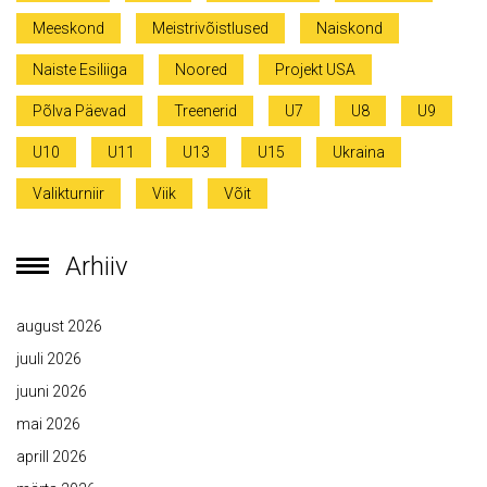
Meeskond
Meistrivõistlused
Naiskond
Naiste Esiliiga
Noored
Projekt USA
Põlva Päevad
Treenerid
U7
U8
U9
U10
U11
U13
U15
Ukraina
Valikturniir
Viik
Võit
Arhiiv
august 2026
juuli 2026
juuni 2026
mai 2026
aprill 2026