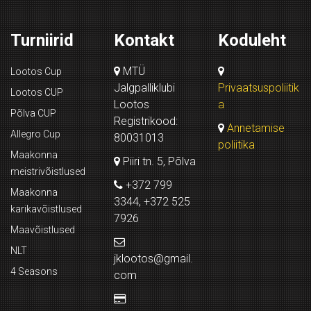
Turniirid
Kontakt
Koduleht
MTÜ
Lootos Cup
Jalgpalliklubi
Privaatsuspoliitik
Lootos CUP
Lootos
a
Põlva CUP
Registrikood:
Annetamise
Allegro Cup
80031013
poliitika
Maakonna
Piiri tn. 5, Põlva
meistrivõistlused
+372 799
Maakonna
3344, +372 525
karikavõistlused
7926
Maavõistlused
NLT
jklootos@gmail.
4 Seasons
com