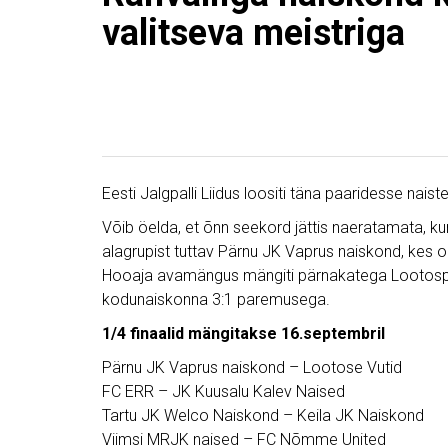
valitseva meistriga
Eesti Jalgpalli Liidus loositi täna paaridesse nai
Võib öelda, et õnn seekord jättis naeratamata, kun
alagrupist tuttav Pärnu JK Vaprus naiskond, kes on
Hooaja avamängus mängiti pärnakatega Lootospar
kodunaiskonna 3:1 paremusega.
1/4 finaalid mängitakse 16.septembril
Pärnu JK Vaprus naiskond – Lootose Vutid
FC ERR – JK Kuusalu Kalev Naised
Tartu JK Welco Naiskond – Keila JK Naiskond
Viimsi MRJK naised – FC Nõmme United