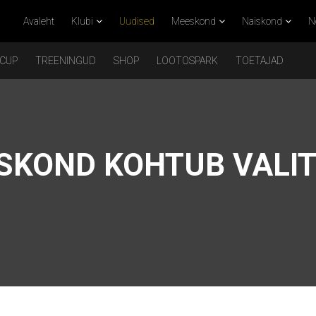
Avaleht
Klubi
Uudised
Meeskond
Naiskond
N
 CUP
TREENINGUD
SHOP
LOOTOSPARK
TOETAJAD
ISKOND KOHTUB VALI