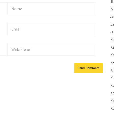
III
IV
Ja
Ja
Ju
Ka
Ka
K
K
Kl
Kl
K
Ko
Ko
Ko