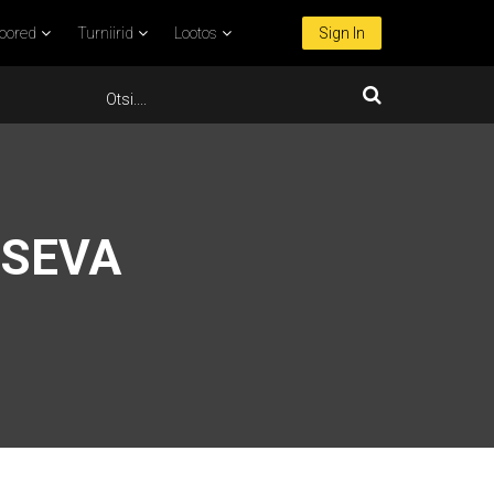
oored
Turniirid
Lootos
Sign In
TSEVA