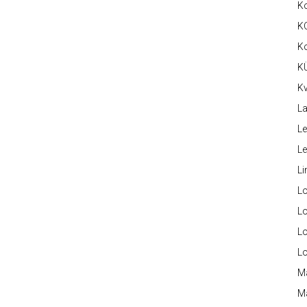
K
K
K
K
Kv
La
Le
L
Li
L
Lo
L
L
M
M