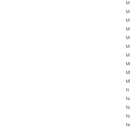
M
Ma
M
M
Me
Me
Me
M
M
MM
N
N
Na
Na
N