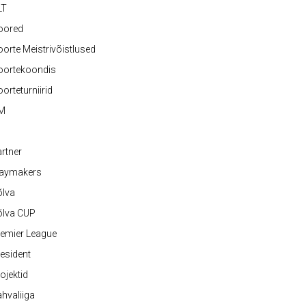
LT
oored
orte Meistrivõistlused
oortekoondis
orteturniirid
M
rtner
laymakers
õlva
õlva CUP
emier League
esident
ojektid
hvaliiga