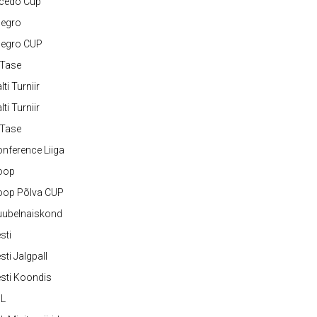
lcedo Cup
legro
legro CUP
-Tase
lti Turniir
lti Turniir
-Tase
nference Liiga
oop
oop Põlva CUP
uubelnaiskond
sti
sti Jalgpall
sti Koondis
JL