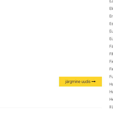
EJ
Eli
Er
Es
Eu
Eu
Fä
FI
Fi
Fi
Fu
järgmine uudis
Ha
Ha
H
II