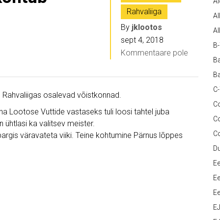
A
Rahvaliiga
Al
By
jklootos
Al
sept 4, 2018
B
Kommentaare pole
Ba
Ba
C
ste Rahvaliigas osalevad võistkonnad.
Co
a Lootose Vuttide vastaseks tuli loosi tahtel juba
C
 ühtlasi ka valitsev meister.
C
gis väravateta viiki. Teine kohtumine Pärnus lõppes
D
Ee
Ee
Ee
E