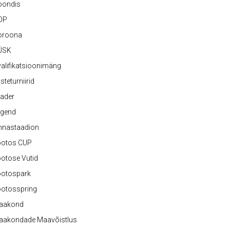
oondis
OP
oroona
ÜSK
alifikatsioonimäng
steturniirid
ader
egend
nnastaadion
ootos CUP
otose Vutid
ootospark
ootosspring
aakond
aakondade Maavõistlus