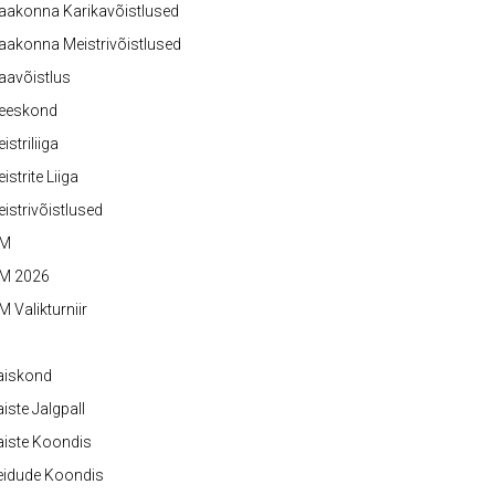
aakonna Karikavõistlused
akonna Meistrivõistlused
aavõistlus
eeskond
istriliiga
istrite Liiga
istrivõistlused
M
M 2026
 Valikturniir
aiskond
iste Jalgpall
iste Koondis
eidude Koondis