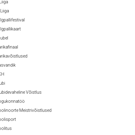
 Liiga
 Liiga
lgpallifestival
lgpallikaart
ubel
rikafinaal
rikavõistlused
asvandik
KH
ubi
ubidevaheline Võistlus
ogukonnatöö
olinoorte Meistrivõistlused
olisport
olitus