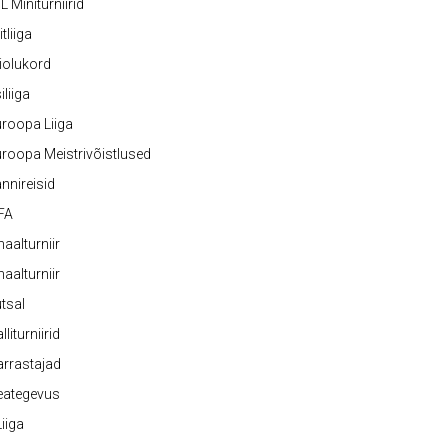
L Miniturniirid
itliiga
iolukord
iliiga
roopa Liiga
roopa Meistrivõistlused
nnireisid
FA
naalturniir
naalturniir
tsal
lliturniirid
rrastajad
eategevus
 Liiga