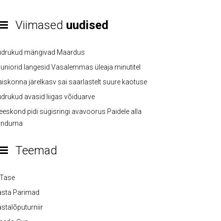
Viimased
uudised
üdrukud mängivad Maardus
uniorid langesid Vasalemmas üleaja minutitel
iskonna järelkasv sai saarlastelt suure kaotuse
drukud avasid liigas võiduarve
eskond pidi sügisringi avavoorus Paidele alla
anduma
Teemad
-Tase
asta Parimad
stalõputurniir