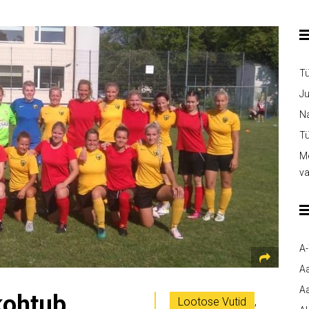
T
Ju
Na
Tü
Me
v
A
A
Aa
kohtub
Lootose Vutid
,