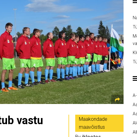
Na
Tü
Me
v
Kl
Tü
A
A
Aa
tub vastu
Maakondade
A
maavõistlus
Al
By
jklootos