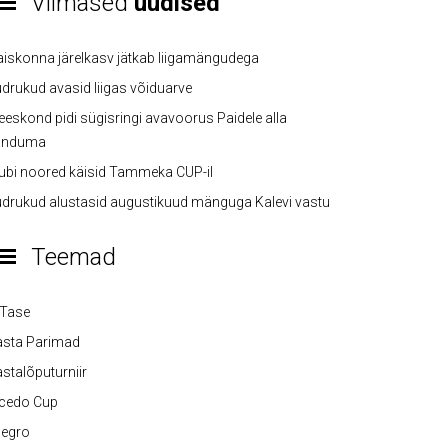
Viimased
uudised
iskonna järelkasv jätkab liigamängudega
drukud avasid liigas võiduarve
eskond pidi sügisringi avavoorus Paidele alla
anduma
ubi noored käisid Tammeka CUP-il
drukud alustasid augustikuud mänguga Kalevi vastu
Teemad
-Tase
asta Parimad
stalõputurniir
lcedo Cup
legro