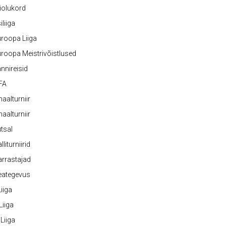
iolukord
iliiga
roopa Liiga
roopa Meistrivõistlused
nnireisid
FA
naalturniir
naalturniir
tsal
lliturniirid
rrastajad
eategevus
 Liiga
 Liiga
 Liiga