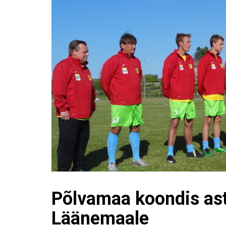
Põlvamaa koondis as
Läänemaale