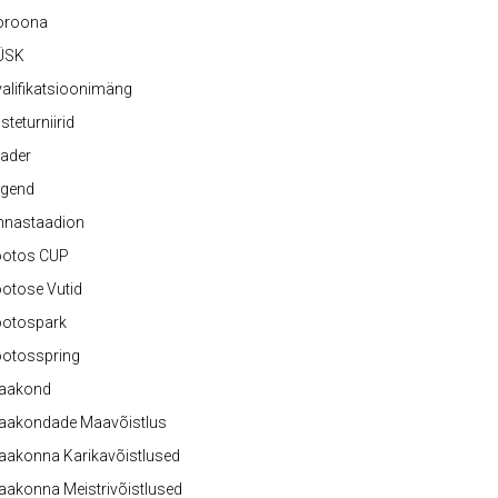
oroona
ÜSK
alifikatsioonimäng
steturniirid
ader
egend
nnastaadion
ootos CUP
otose Vutid
ootospark
ootosspring
aakond
aakondade Maavõistlus
aakonna Karikavõistlused
akonna Meistrivõistlused