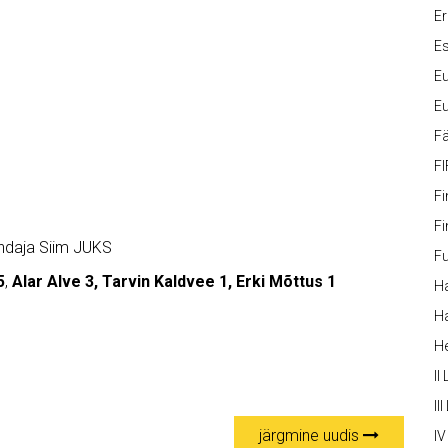
Er
Es
Eu
Eu
Fä
FI
Fi
Fi
indaja Siim JUKS
Fu
5
,
Alar Alve 3, Tarvin Kaldvee 1, Erki Mõttus 1
Ha
Ha
H
II
III
järgmine uudis
IV