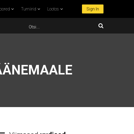
oored
Turniirid
Lootos
Sign In
LÄÄNEMAALE