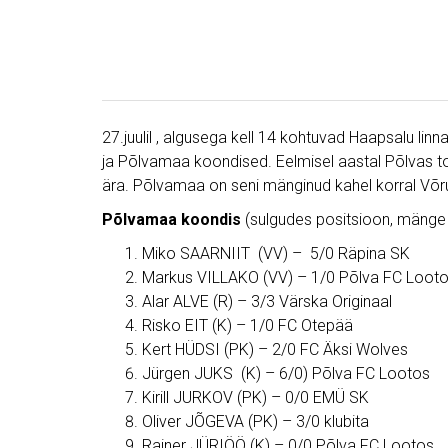
27.juulil , algusega kell 14 kohtuvad Haapsalu lin
ja Põlvamaa koondised. Eelmisel aastal Põlvas t
ära. Põlvamaa on seni mänginud kahel korral V
Põlvamaa koondis
(sulgudes positsioon, mänge /
Miko SAARNIIT (VV) – 5/0 Räpina SK
Markus VILLAKO (VV) – 1/0 Põlva FC Loot
Alar ALVE (R) – 3/3 Värska Originaal
Risko EIT (K) – 1/0 FC Otepää
Kert HÜDSI (PK) – 2/0 FC Äksi Wolves
Jürgen JUKS (K) – 6/0) Põlva FC Lootos
Kirill JURKOV (PK) – 0/0 EMÜ SK
Oliver JÕGEVA (PK) – 3/0 klubita
Rainer JÜRIÖÖ (K) – 0/0 Põlva FC Lootos