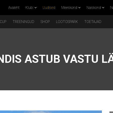
Avaleht
Klubi
Uudised
Meeskond
Naiskond
N
 CUP
TREENINGUD
SHOP
LOOTOSPARK
TOETAJAD
DIS ASTUB VASTU 