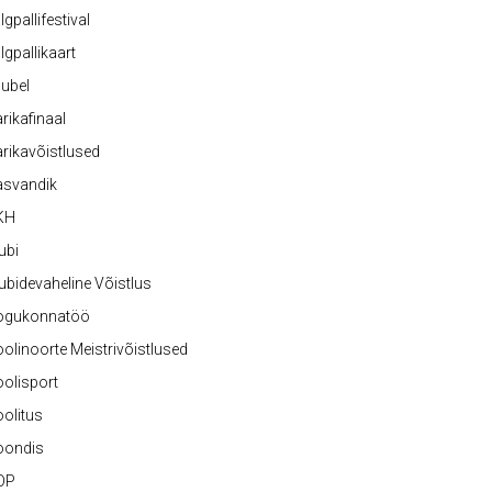
lgpallifestival
lgpallikaart
ubel
rikafinaal
rikavõistlused
asvandik
KH
ubi
ubidevaheline Võistlus
ogukonnatöö
olinoorte Meistrivõistlused
olisport
olitus
oondis
OP