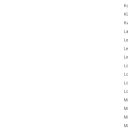
K
K
Kv
La
Le
L
Li
L
Lo
L
L
M
M
M
Ma