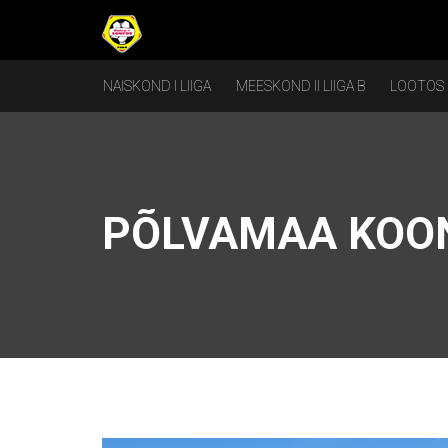
NAISKOND I LIIGA
MEESKOND II LIIGA B
LOOTOS
PÕLVAMAA KOON