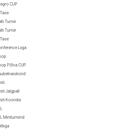
legro CUP
-Tase
lti Turniir
lti Turniir
-Tase
nference Liiga
oop
oop Põlva CUP
uubelnaiskond
sti
sti Jalgpall
sti Koondis
JL
L Miniturniirid
itliiga