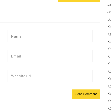
Ja
Ja
Ju
Ka
Ka
K
K
Kl
Kl
K
Ko
Ko
Ko
K
K