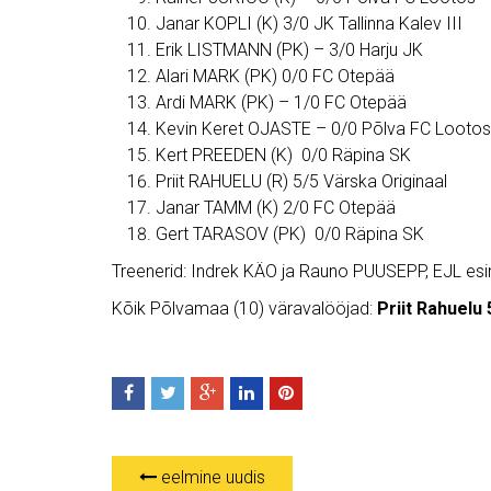
Janar KOPLI (K) 3/0 JK Tallinna Kalev III
Erik LISTMANN (PK) – 3/0 Harju JK
Alari MARK (PK) 0/0 FC Otepää
Ardi MARK (PK) – 1/0 FC Otepää
Kevin Keret OJASTE – 0/0 Põlva FC Lootos
Kert PREEDEN (K) 0/0 Räpina SK
Priit RAHUELU (R) 5/5 Värska Originaal
Janar TAMM (K) 2/0 FC Otepää
Gert TARASOV (PK) 0/0 Räpina SK
Treenerid: Indrek KÄO ja Rauno PUUSEPP, EJL es
Kõik Põlvamaa (10) väravalööjad:
Priit Rahuelu 
eelmine uudis