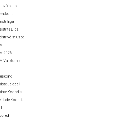
aavõistlus
eeskond
istriliiga
istrite Liiga
istrivõistlused
M
M 2026
 Valikturniir
aiskond
iste Jalgpall
iste Koondis
eidude Koondis
LT
oored