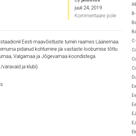
Al
juuli 24, 2019
B
Kommentaare pole
Ba
Ba
C
nastaadionil Eesti maavõistluste turniiri raames Läänemaa
oimuma pidanud kohtumine jäi vastaste loobumise tõttu
Co
õrumaa, Valgamaa ja Jõgevamaa koondistega.
C
väravaid ja klubi)
C
D
os
Ee
Ee
Ee
E
EJ
Eli