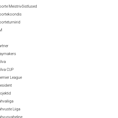
orte Meistrivõistlused
oortekoondis
orteturniirid
M
rtner
laymakers
õlva
õlva CUP
emier League
esident
ojektid
hvaliiga
hvuste Liiga
ahvusvaheline