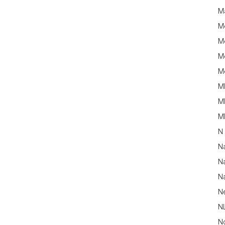
M
M
Me
Me
Me
M
M
MM
N
N
Na
Na
N
N
N