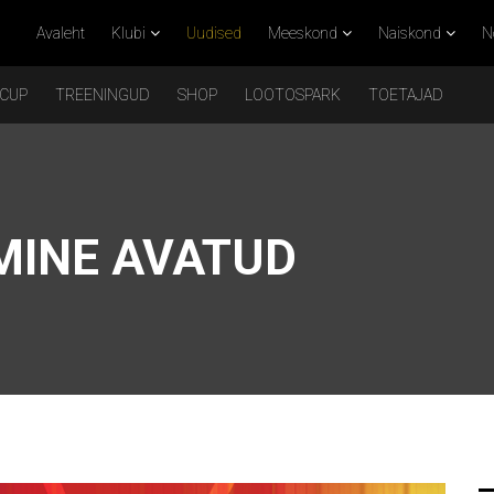
Avaleht
Klubi
Uudised
Meeskond
Naiskond
N
 CUP
TREENINGUD
SHOP
LOOTOSPARK
TOETAJAD
MINE AVATUD