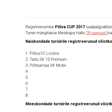
Registreerumine
Põlva CUP 2017
saalijalgpallitur
Turniir mängitakse Mesikäpa Hallis
28.jaanuaril
(n
Naiskondade turniirile registreerunud võistk
1. Põlva FC Lootos
2. Tartu SK 10 Premium
3. Põltsamaa SK Motiiv
4.
5.
6.
7.
8.
Meeskondade turniirile registreerunud võist