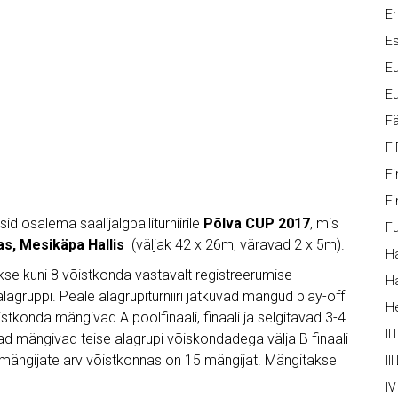
Er
Es
Eu
Eu
Fä
FI
Fi
Fi
id osalema saalijalgpalliturniirile
Põlva CUP 2017
, mis
Fu
vas, Mesikäpa Hallis
(väljak 42 x 26m, väravad 2 x 5m).
Ha
kse kuni 8 võistkonda vastavalt registreerumise
Ha
 alagruppi. Peale alagrupiturniiri jätkuvad mängud play-off
H
tkonda mängivad A poolfinaali, finaali ja selgitavad 3-4
II
d mängivad teise alagrupi võiskondadega välja B finaali
 mängijate arv võistkonnas on 15 mängijat. Mängitakse
III
IV