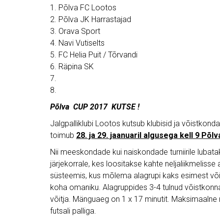
1. Põlva FC Lootos
2. Põlva JK Harrastajad
3. Orava Sport
4. Navi Vutiselts
5. FC Helia Puit / Tõrvandi
6. Räpina SK
7.
8.
Põlva
CUP 2017
KUTSE !
Jalgpalliklubi Lootos kutsub klubisid ja võistkondas
toimub
28. ja 29. jaanuaril algusega kell 9 Põl
Nii meeskondade kui naiskondade turniirile lubata
järjekorrale, kes loositakse kahte neljaliikmelisse
süsteemis, kus mõlema alagrupi kaks esimest võis
koha omaniku. Alagruppides 3-4 tulnud võistkonna
võitja. Mänguaeg on 1 x 17 minutit. Maksimaalne
futsali palliga.