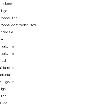
iolukord
iliiga
roopa Liiga
roopa Meistrivõistlused
nnireisid
FA
naalturniir
naalturniir
tsal
lliturniirid
rrastajad
eategevus
 Liiga
 Liiga
 Liiga