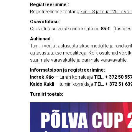
Registreerimine :
Registreerimise tähtaeg
kuni 18.jaanuar 2017 või 
Osavõtutasu:
Osavõtutasu võistkonna kohta on
85 €
(tasudes
Auhinnad :
Turniiri võitjat autasustatakse medalite ja rändka
autasustatakse medalitega. Kõik osalenud võistkon
suurimale väravakütile ja parimale väravavahile.
Informatsioon ja registreerimine:
Indrek Käo
– turniiri korraldaja
TEL. + 372 50 55
Kaido Kukli
– turniiri korraldaja
TEL. + 372 51 6
Turniiri toetab: