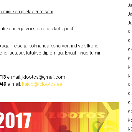
Ja
turniiri komplekteerimiseni
.
Ja
Ju
 ülekandega või sularahas kohapeal).
Ka
Ka
rikaga. Teise ja kolmanda koha võitnud võistkondi
K
di autasustatakse diplomiga. Eriauhinnad turniiri
K
Kl
Kl
713
e-mail: jklootos@gmail.com
3949
e-mail:
kaido@fclootos.ee
K
Ko
Ko
Ko
K
K