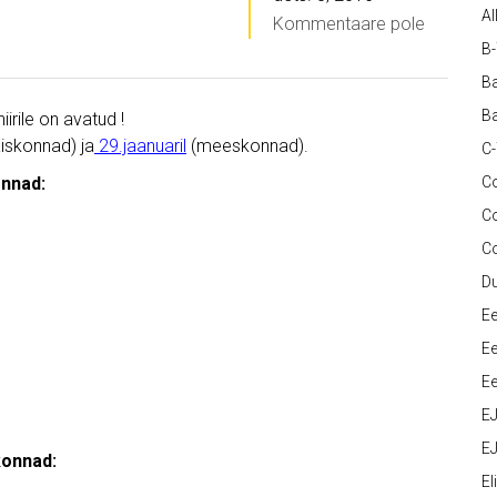
Al
Kommentaare pole
B
Ba
Ba
niirile on avatud !
aiskonnad) ja
29.jaanuaril
(meeskonnad).
C
onnad:
Co
C
C
D
Ee
Ee
Ee
E
EJ
konnad:
Eli