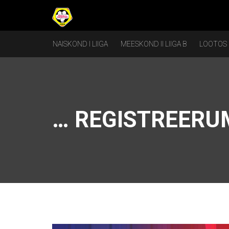
NAISKOND I LIIGA
MEESKOND II LIIGA B
LOOTOS
… REGISTREERU