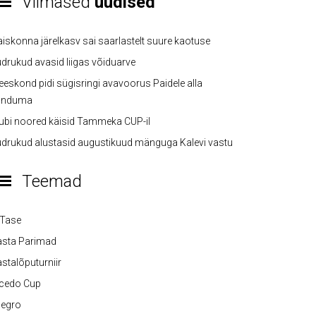
Viimased
uudised
iskonna järelkasv sai saarlastelt suure kaotuse
drukud avasid liigas võiduarve
eskond pidi sügisringi avavoorus Paidele alla
anduma
ubi noored käisid Tammeka CUP-il
drukud alustasid augustikuud mänguga Kalevi vastu
Teemad
-Tase
asta Parimad
stalõputurniir
lcedo Cup
legro