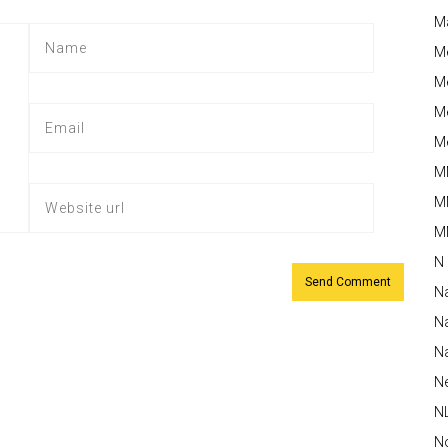
M
M
Me
Me
Me
M
M
MM
N
N
Na
Na
N
N
N