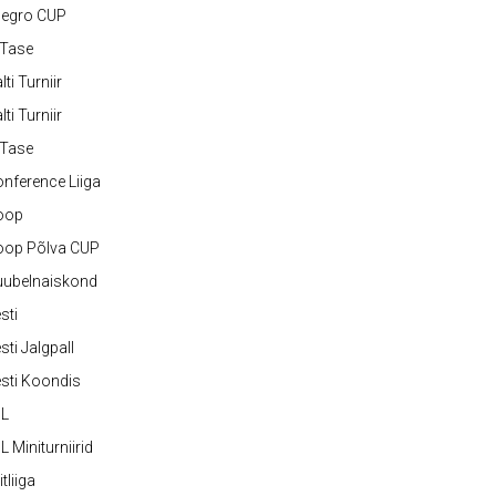
legro CUP
-Tase
lti Turniir
lti Turniir
-Tase
nference Liiga
oop
oop Põlva CUP
uubelnaiskond
sti
sti Jalgpall
sti Koondis
JL
L Miniturniirid
itliiga