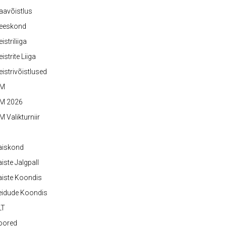
aavõistlus
eeskond
istriliiga
istrite Liiga
istrivõistlused
M
M 2026
 Valikturniir
aiskond
iste Jalgpall
iste Koondis
eidude Koondis
LT
oored