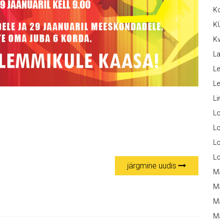
K
K
Kv
La
Le
L
Li
L
Lo
L
L
järgmine uudis
M
M
M
Ma