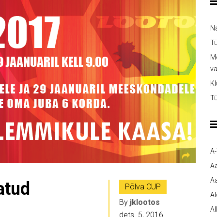
Na
Tü
Me
v
Kl
Tü
A
A
Aa
atud
Põlva CUP
A
By
jklootos
Al
dets. 5, 2016