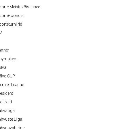
orte Meistrivõistlused
oortekoondis
orteturniirid
M
rtner
laymakers
õlva
õlva CUP
emier League
esident
ojektid
hvaliiga
hvuste Liiga
ahvusvaheline