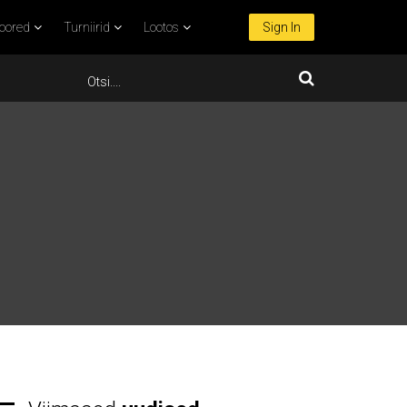
oored
Turniirid
Lootos
Sign In