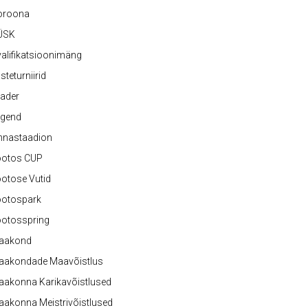
oroona
ÜSK
alifikatsioonimäng
steturniirid
ader
egend
nnastaadion
ootos CUP
otose Vutid
ootospark
ootosspring
aakond
aakondade Maavõistlus
aakonna Karikavõistlused
akonna Meistrivõistlused