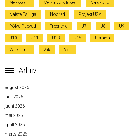
Meeskond
Meistrivõistlused
Naiskond
Naiste Esiliiga
Noored
Projekt USA
Põlva Päevad
Treenerid
U7
U8
U9
U10
U11
U13
U15
Ukraina
Valikturniir
Viik
Võit
Arhiiv
august 2026
juuli 2026
juuni 2026
mai 2026
aprill 2026
märts 2026