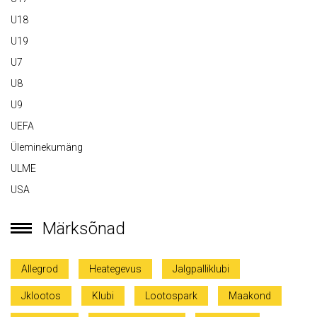
U18
U19
U7
U8
U9
UEFA
Üleminekumäng
ULME
USA
Märksõnad
Allegrod
Heategevus
Jalgpalliklubi
Jklootos
Klubi
Lootospark
Maakond