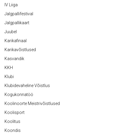
IV Liiga
Jalgpallifestival
Jalgpallikaart
Juubel
Karikafinaal
Karikavõistlused
Kasvandik
KKH
Klubi
Klubidevaheline Võistlus
Kogukonnatöö
Koolinoorte Meistrivõistlused
Koolisport
Koolitus
Koondis