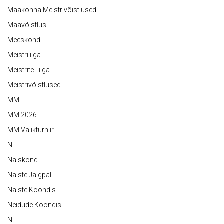
Maakonna Meistrivõistlused
Maavõistlus
Meeskond
Meistriliiga
Meistrite Liiga
Meistrivõistlused
MM
MM 2026
MM Valikturniir
N
Naiskond
Naiste Jalgpall
Naiste Koondis
Neidude Koondis
NLT