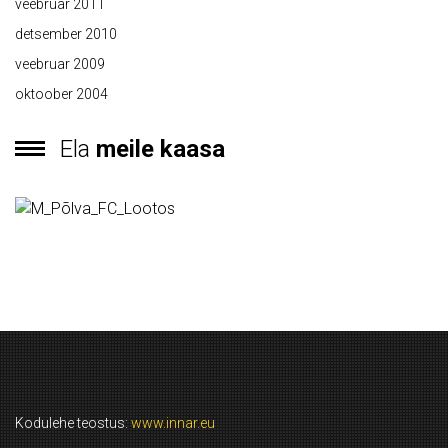
veebruar 2011
detsember 2010
veebruar 2009
oktoober 2004
Ela
meile kaasa
Kodulehe teostus:
www.innar.eu