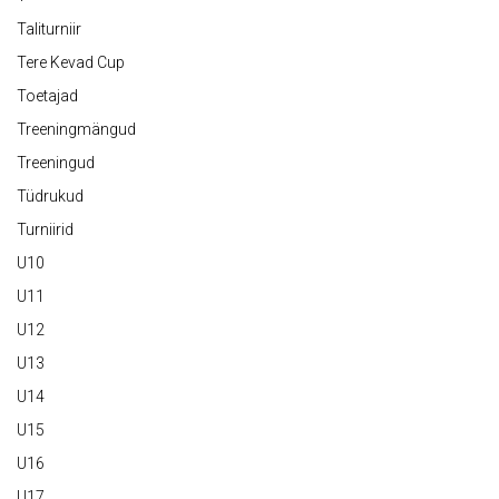
Taliturniir
Tere Kevad Cup
Toetajad
Treeningmängud
Treeningud
Tüdrukud
Turniirid
U10
U11
U12
U13
U14
U15
U16
U17