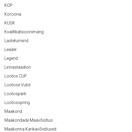
KOP
Koroona
KÜSK
Kvalifikatsioonimäng
Lasteturniirid
Leader
Legend
Linnastaadion
Lootos CUP
Lootose Vutid
Lootospark
Lootosspring
Maakond
Maakondade Maavõistlus
Maakonna Karikavõistlused