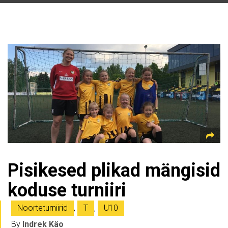
Pisikesed plikad mängisid
koduse turniiri
Noorteturniirid
,
T
,
U10
By
Indrek Käo