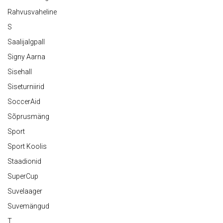
Rahvusvaheline
S
Saalijalgpall
Signy Aarna
Sisehall
Siseturniirid
SoccerAid
Sõprusmäng
Sport
Sport Koolis
Staadionid
SuperCup
Suvelaager
Suvemängud
T