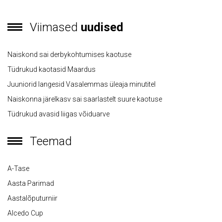
Viimased
uudised
Naiskond sai derbykohtumises kaotuse
Tüdrukud kaotasid Maardus
Juuniorid langesid Vasalemmas üleaja minutitel
Naiskonna järelkasv sai saarlastelt suure kaotuse
Tüdrukud avasid liigas võiduarve
Teemad
A-Tase
Aasta Parimad
Aastalõputurniir
Alcedo Cup