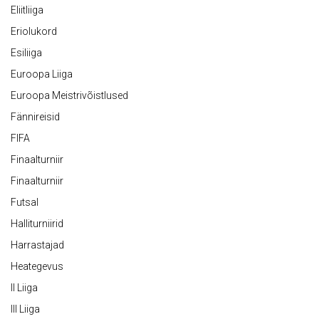
Eliitliiga
Eriolukord
Esiliiga
Euroopa Liiga
Euroopa Meistrivõistlused
Fännireisid
FIFA
Finaalturniir
Finaalturniir
Futsal
Halliturniirid
Harrastajad
Heategevus
II Liiga
III Liiga