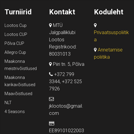
Turniirid
Kontakt
Koduleht
MTÜ
Lootos Cup
Jalgpalliklubi
Privaatsuspoliitik
Lootos CUP
Lootos
a
Põlva CUP
Registrikood:
Annetamise
Allegro Cup
80031013
poliitika
Maakonna
Piiri tn. 5, Põlva
meistrivõistlused
+372 799
Maakonna
3344, +372 525
karikavõistlused
7926
Maavõistlused
NLT
jklootos@gmail.
4 Seasons
com
EE89101022003