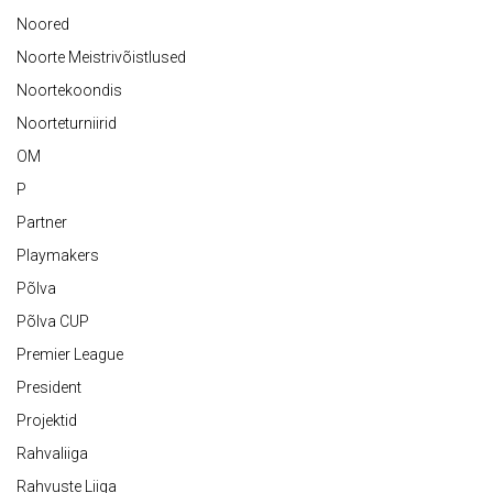
Noored
Noorte Meistrivõistlused
Noortekoondis
Noorteturniirid
OM
P
Partner
Playmakers
Põlva
Põlva CUP
Premier League
President
Projektid
Rahvaliiga
Rahvuste Liiga