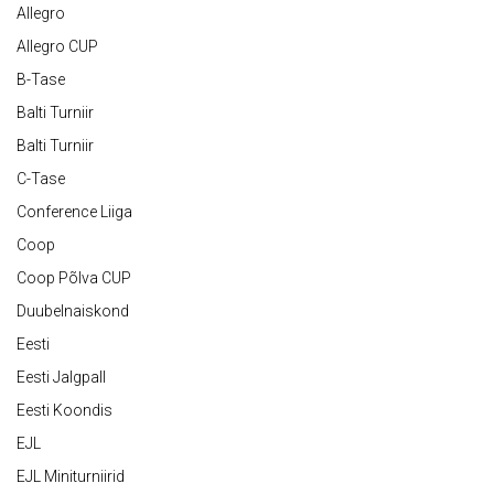
Allegro
Allegro CUP
B-Tase
Balti Turniir
Balti Turniir
C-Tase
Conference Liiga
Coop
Coop Põlva CUP
Duubelnaiskond
Eesti
Eesti Jalgpall
Eesti Koondis
EJL
EJL Miniturniirid