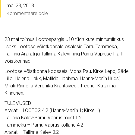
mai 23, 2018
Kommentaare pole
23.mai toimus Lootospargis U10 tüdrukute miniturniir kus
lisaks Lootose võistkonnale osalesid Tartu Tammeka,
Tallinna Ararati ja Tallinna Kalevi ning Pärnu Vapruse I ja II
võistkonnad.
Lootose võistkonna koosseis: Mona Pau, Kirke Lepp, Säde
Lillo, Helena Hakk, Matilda Haabma, Hanna-Mariin Hüdsi,
Miialii Rinne ja Veronika Krantsiveer. Treener Katariina
Kinnunen.
TULEMUSED
Ararat – LOOTOS 4:2 (Hanna-Mariin 1; Kirke 1)
Tallinna Kalev-Pärnu Vaprus must 1:2
Tammeka – Pärnu Vaprus kollane 4:2
Ararat – Tallinna Kalev 0:2