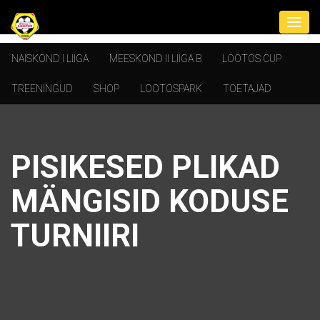
NAISKOND I LIIGA
MEESKOND II LIIGA B
LOOTOS CUP
TREENINGUD
SHOP
LOOTOSPARK
TOETAJAD
PISIKESED PLIKAD
MÄNGISID KODUSE
TURNIIRI