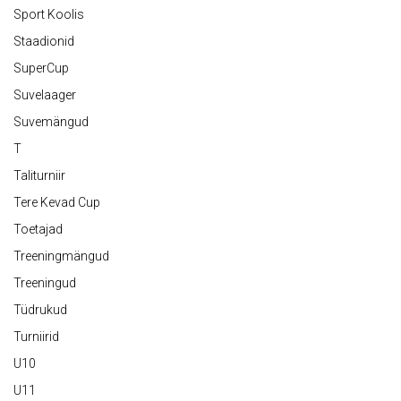
Sport Koolis
Staadionid
SuperCup
Suvelaager
Suvemängud
T
Taliturniir
Tere Kevad Cup
Toetajad
Treeningmängud
Treeningud
Tüdrukud
Turniirid
U10
U11