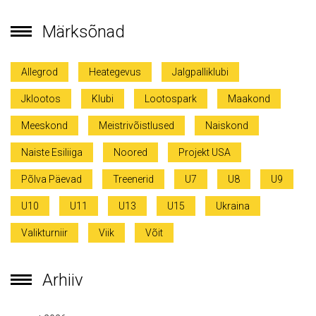
Märksõnad
Allegrod
Heategevus
Jalgpalliklubi
Jklootos
Klubi
Lootospark
Maakond
Meeskond
Meistrivõistlused
Naiskond
Naiste Esiliiga
Noored
Projekt USA
Põlva Päevad
Treenerid
U7
U8
U9
U10
U11
U13
U15
Ukraina
Valikturniir
Viik
Võit
Arhiiv