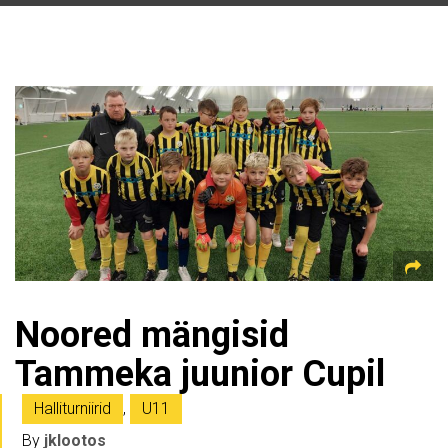
Noored mängisid
Tammeka juunior Cupil
Halliturniirid
,
U11
By
jklootos