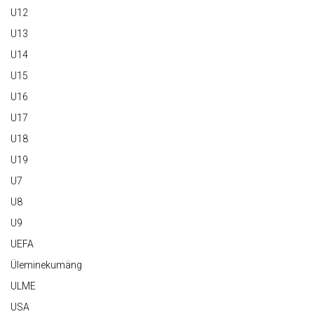
U12
U13
U14
U15
U16
U17
U18
U19
U7
U8
U9
UEFA
Üleminekumäng
ULME
USA