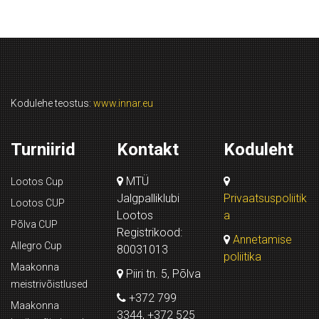
Kodulehe teostus:
www.innar.eu
Turniirid
Kontakt
Koduleht
MTÜ
Lootos Cup
Jalgpalliklubi
Privaatsuspoliitik
Lootos CUP
Lootos
a
Põlva CUP
Registrikood:
Annetamise
Allegro Cup
80031013
poliitika
Maakonna
Piiri tn. 5, Põlva
meistrivõistlused
+372 799
Maakonna
3344, +372 525