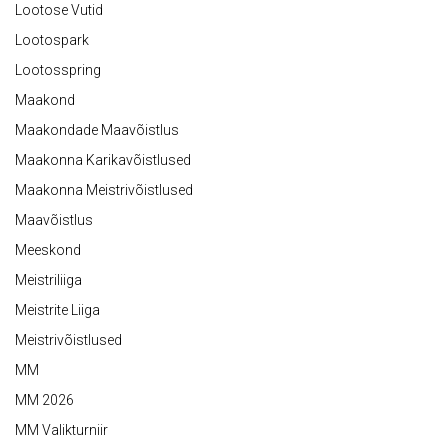
Lootose Vutid
Lootospark
Lootosspring
Maakond
Maakondade Maavõistlus
Maakonna Karikavõistlused
Maakonna Meistrivõistlused
Maavõistlus
Meeskond
Meistriliiga
Meistrite Liiga
Meistrivõistlused
MM
MM 2026
MM Valikturniir