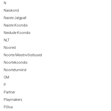
N
Naiskond
Naiste Jalgpall
Naiste Koondis
Neidude Koondis
NLT
Noored
Noorte Meistrivõistlused
Noortekoondis
Noorteturniirid
OM
P
Partner
Playmakers
Põlva