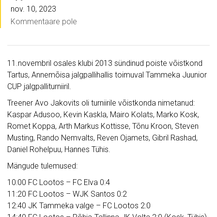
nov. 10, 2023
Kommentaare pole
11.novembril osales klubi 2013 sündinud poiste võistkond
Tartus, Annemõisa jalgpallihallis toimuval Tammeka Juunior
CUP jalgpalliturniiril.
Treener Avo Jakovits oli turniirile võistkonda nimetanud:
Kaspar Adusoo, Kevin Kaskla, Mairo Kolats, Marko Kosk,
Romet Koppa, Arth Markus Kottisse, Tõnu Kroon, Steven
Musting, Rando Nemvalts, Reven Ojamets, Gibril Rashad,
Daniel Rohelpuu, Hannes Tühis.
Mängude tulemused:
10:00 FC Lootos – FC Elva 0:4
11:20 FC Lootos – WJK Santos 0:2
12:40 JK Tammeka valge – FC Lootos 2:0