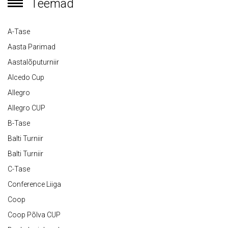
Teemad
A-Tase
Aasta Parimad
Aastalõputurniir
Alcedo Cup
Allegro
Allegro CUP
B-Tase
Balti Turniir
Balti Turniir
C-Tase
Conference Liiga
Coop
Coop Põlva CUP