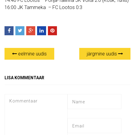
14:40 FC Lootos – Põhja-Tallinna JK Volta 2:0 (Kosk, Tühis)
16:00 JK Tammeka – FC Lootos 0:3
eelmine uudis
järgmine uudis
LISA KOMMENTAAR