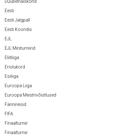
Duubelnaiskond
Eesti
Eesti Jalgpall
Eesti Koondis
EJL
EJL Miniturniirid
Eliitliiga
Eriolukord
Esiliiga
Euroopa Liiga
Euroopa Meistrivõistlused
Fännireisid
FIFA
Finaalturniir
Finaalturniir