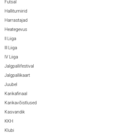
Futsal
Halliturniirid
Harrastajad
Heategevus
II Liiga
III Liiga
IV Liiga
Jalgpallifestival
Jalgpallikaart
Juubel
Karikafinaal
Karikavõistlused
Kasvandik
KKH
Klubi