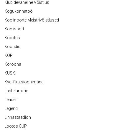
Klubidevaheline Võistlus
Kogukonnatöö
Koolinoorte Meistrivõistlused
Koolisport
Koolitus
Koondis
KOP
Koroona
KÜSK
Kvalifikatsioonimäng
Lasteturniirid
Leader
Legend
Linnastaadion
Lootos CUP