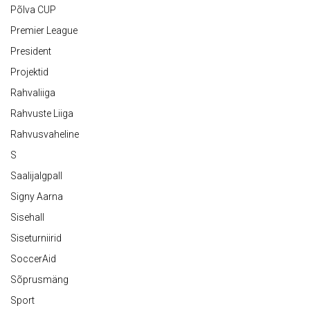
Põlva CUP
Premier League
President
Projektid
Rahvaliiga
Rahvuste Liiga
Rahvusvaheline
S
Saalijalgpall
Signy Aarna
Sisehall
Siseturniirid
SoccerAid
Sõprusmäng
Sport