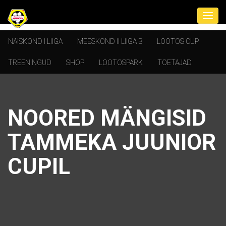
NAISKOND I LIIGA
MEESKOND II LIIGA B
LOOTOS CUP
TREENINGUD
SHOP
LOOTOSPARK
TOETAJAD
NOORED MÄNGISID
TAMMEKA JUUNIOR
CUPIL