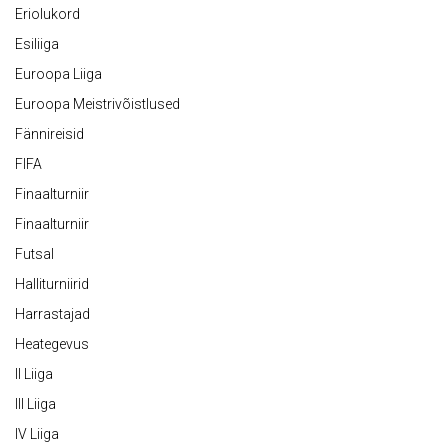
Eriolukord
Esiliiga
Euroopa Liiga
Euroopa Meistrivõistlused
Fännireisid
FIFA
Finaalturniir
Finaalturniir
Futsal
Halliturniirid
Harrastajad
Heategevus
II Liiga
III Liiga
IV Liiga