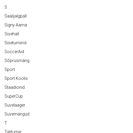
S
Saalijalgpall
Signy Aarna
Sisehall
Siseturniirid
SoccerAid
Sõprusmäng
Sport
Sport Koolis
Staadionid
SuperCup
Suvelaager
Suvemängud
T
Taliturniir