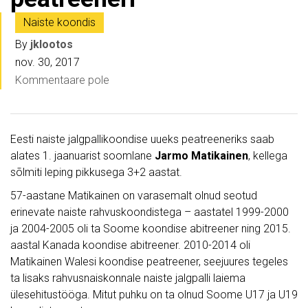
Naiste koondis
By
jklootos
nov. 30, 2017
Kommentaare pole
Eesti naiste jalgpallikoondise uueks peatreeneriks saab
alates 1. jaanuarist soomlane
Jarmo Matikainen
, kellega
sõlmiti leping pikkusega 3+2 aastat.
57-aastane Matikainen on varasemalt olnud seotud
erinevate naiste rahvuskoondistega – aastatel 1999-2000
ja 2004-2005 oli ta Soome koondise abitreener ning 2015.
aastal Kanada koondise abitreener. 2010-2014 oli
Matikainen Walesi koondise peatreener, seejuures tegeles
ta lisaks rahvusnaiskonnale naiste jalgpalli laiema
ülesehitustööga. Mitut puhku on ta olnud Soome U17 ja U19