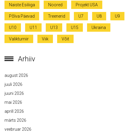
Naiste Esiliiga
Noored
Projekt USA
Põlva Päevad
Treenerid
U7
U8
U9
U10
U11
U13
U15
Ukraina
Valikturniir
Viik
Võit
Arhiiv
august 2026
juuli 2026
juuni 2026
mai 2026
aprill 2026
märts 2026
veebruar 2026