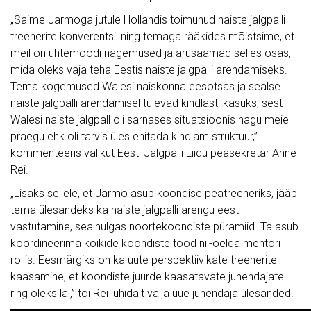
„Saime Jarmoga jutule Hollandis toimunud naiste jalgpalli
treenerite konverentsil ning temaga rääkides mõistsime, et
meil on ühtemoodi nägemused ja arusaamad selles osas,
mida oleks vaja teha Eestis naiste jalgpalli arendamiseks.
Tema kogemused Walesi naiskonna eesotsas ja sealse
naiste jalgpalli arendamisel tulevad kindlasti kasuks, sest
Walesi naiste jalgpall oli sarnases situatsioonis nagu meie
praegu ehk oli tarvis üles ehitada kindlam struktuur,”
kommenteeris valikut Eesti Jalgpalli Liidu peasekretär Anne
Rei.
„Lisaks sellele, et Jarmo asub koondise peatreeneriks, jääb
tema ülesandeks ka naiste jalgpalli arengu eest
vastutamine, sealhulgas noortekoondiste püramiid. Ta asub
koordineerima kõikide koondiste tööd nii-öelda mentori
rollis. Eesmärgiks on ka uute perspektiivikate treenerite
kaasamine, et koondiste juurde kaasatavate juhendajate
ring oleks lai,” tõi Rei lühidalt välja uue juhendaja ülesanded.