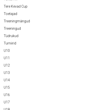
Tere Kevad Cup
Toetajad
Treeningmängud
Treeningud
Tüdrukud
Turniirid
U10
U11
U12
U13
U14
U15
U16
U17
U18