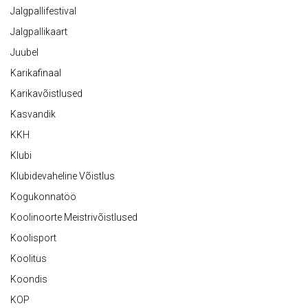
Jalgpallifestival
Jalgpallikaart
Juubel
Karikafinaal
Karikavõistlused
Kasvandik
KKH
Klubi
Klubidevaheline Võistlus
Kogukonnatöö
Koolinoorte Meistrivõistlused
Koolisport
Koolitus
Koondis
KOP