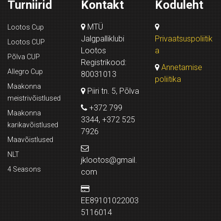
Turniirid
Kontakt
Koduleht
MTÜ
Lootos Cup
Jalgpalliklubi
Privaatsuspoliitik
Lootos CUP
Lootos
a
Põlva CUP
Registrikood:
Annetamise
Allegro Cup
80031013
poliitika
Maakonna
Piiri tn. 5, Põlva
meistrivõistlused
+372 799
Maakonna
3344, +372 525
karikavõistlused
7926
Maavõistlused
NLT
jklootos@gmail.
4 Seasons
com
EE89101022003
5116014