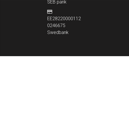
SEB pank
EE28220000112
0246675
Swedbank