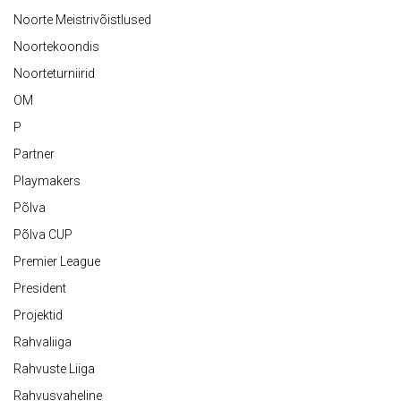
Noorte Meistrivõistlused
Noortekoondis
Noorteturniirid
OM
P
Partner
Playmakers
Põlva
Põlva CUP
Premier League
President
Projektid
Rahvaliiga
Rahvuste Liiga
Rahvusvaheline