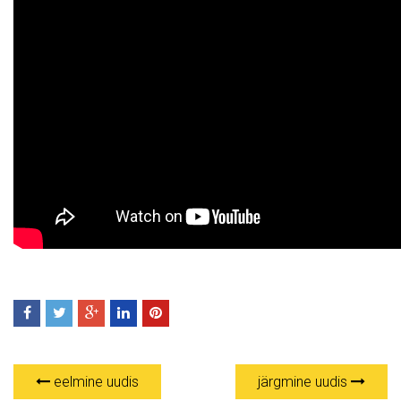
eelmine uudis
järgmine uudis