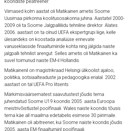
koondiste peatreener.
Viimased kolm aastat oli Matikainen ametis Soome
Uusimaa piirkonna koolitusosakonna juhina. Aastatel 2000-
2009 oli ta Soome Jalgpalliliidu tehniline direktor. Alates
2006. aastast on ta olnud UEFA ekspertgrupi liige, kelle
ülesandeks on koostada analüüse erinevate
vanuseklasside finaalturniiride kohta ning jälgida naiste
jalgpalli tehnilist arengut. Selles ametis oli Matikainen ka
suvel toimunud naiste EM-il Hollandis.
Matikainenil on magistrikraad Helsingi ülikoolist ajaloo,
poliitika, sotsiaalteaduste ja pedagoogika erialal. 2002.
aastast on tal UEFA Pro litsents.
Märkimisväärsematest saavutustest jõudis tema
juhendatud Soome U19 koondis 2005. aasta Euroopa
meistrivõistlustel poolfinaali. Wales naiste koondis tõusis
tema käe all maailma edetabelis esimese 30 piirimaile.
Matikainen oli abitreener, kui Soome naiste koondis jõudis
2005. aasta EM-finaalturniiril poolfinaali.