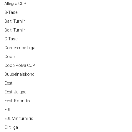
Allegro CUP
B-Tase
Balti Turniir
Balti Turniir
C-Tase
Conference Liiga
Coop
Coop Põlva CUP
Duubelnaiskond
Eesti
Eesti Jalgpall
Eesti Koondis
EJL
EJL Miniturniirid
Eliitliiga