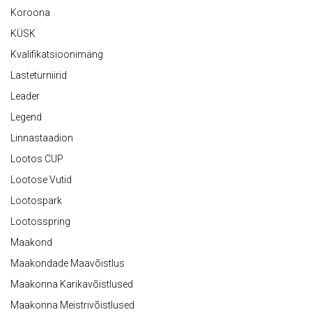
Koroona
KÜSK
Kvalifikatsioonimäng
Lasteturniirid
Leader
Legend
Linnastaadion
Lootos CUP
Lootose Vutid
Lootospark
Lootosspring
Maakond
Maakondade Maavõistlus
Maakonna Karikavõistlused
Maakonna Meistrivõistlused