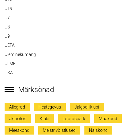
U19
U7
U8
U9
UEFA
Üleminekumäng
ULME
USA
Märksõnad
Allegrod
Heategevus
Jalgpalliklubi
Jklootos
Klubi
Lootospark
Maakond
Meeskond
Meistrivõistlused
Naiskond