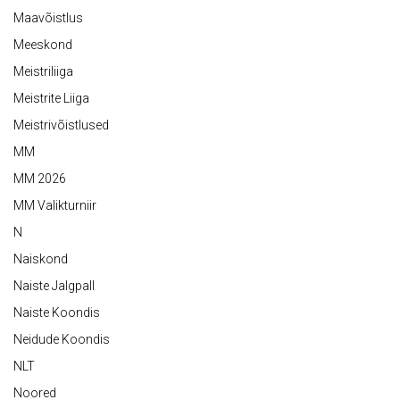
Maavõistlus
Meeskond
Meistriliiga
Meistrite Liiga
Meistrivõistlused
MM
MM 2026
MM Valikturniir
N
Naiskond
Naiste Jalgpall
Naiste Koondis
Neidude Koondis
NLT
Noored