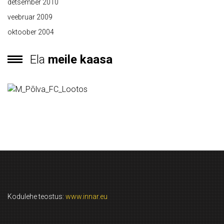
detsember 2010
veebruar 2009
oktoober 2004
Ela
meile kaasa
Kodulehe teostus:
www.innar.eu