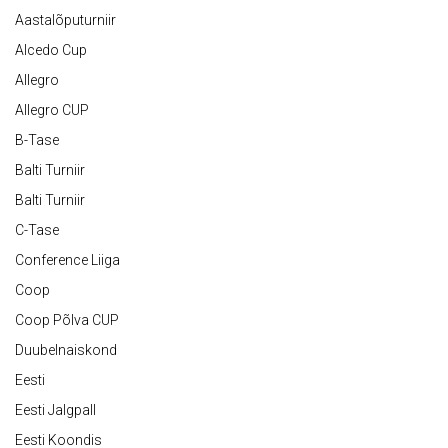
Aastalõputurniir
Alcedo Cup
Allegro
Allegro CUP
B-Tase
Balti Turniir
Balti Turniir
C-Tase
Conference Liiga
Coop
Coop Põlva CUP
Duubelnaiskond
Eesti
Eesti Jalgpall
Eesti Koondis