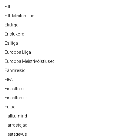
EJL
EJL Miniturniirid
Eliitliiga
Eriolukord
Esiliiga
Euroopa Liiga
Euroopa Meistrivõistlused
Fännireisid
FIFA
Finaalturniir
Finaalturniir
Futsal
Halliturniirid
Harrastajad
Heategevus