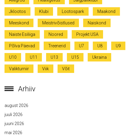
Allegrod
Heategevus
Jalgpalliklubi
Jklootos
Klubi
Lootospark
Maakond
Meeskond
Meistrivõistlused
Naiskond
Naiste Esiliiga
Noored
Projekt USA
Põlva Päevad
Treenerid
U7
U8
U9
U10
U11
U13
U15
Ukraina
Valikturniir
Viik
Võit
Arhiiv
august 2026
juuli 2026
juuni 2026
mai 2026