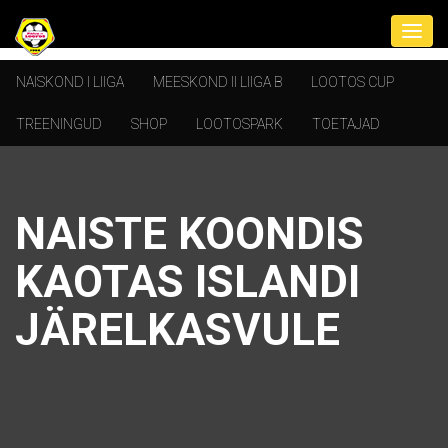
NAISKOND I LIIGA
MEESKOND II LIIGA B
LOOTOS CUP
TREENINGUD
SHOP
LOOTOSPARK
TOETAJAD
NAISTE KOONDIS
KAOTAS ISLANDI
JÄRELKASVULE