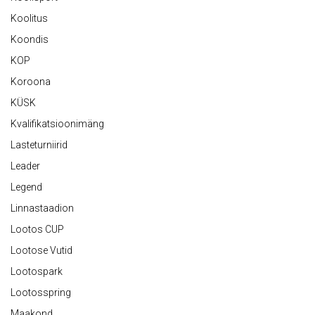
Koolitus
Koondis
KOP
Koroona
KÜSK
Kvalifikatsioonimäng
Lasteturniirid
Leader
Legend
Linnastaadion
Lootos CUP
Lootose Vutid
Lootospark
Lootosspring
Maakond