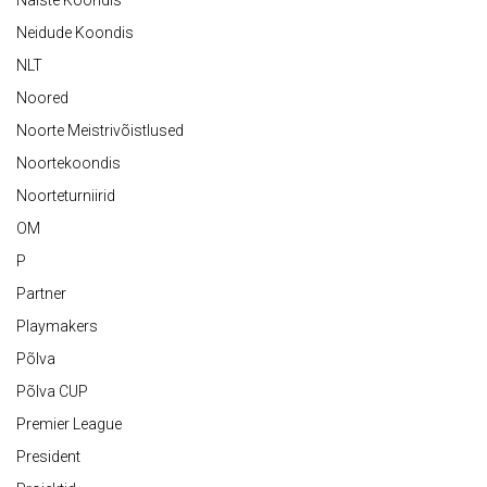
Naiste Koondis
Neidude Koondis
NLT
Noored
Noorte Meistrivõistlused
Noortekoondis
Noorteturniirid
OM
P
Partner
Playmakers
Põlva
Põlva CUP
Premier League
President