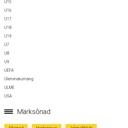
U15
U16
U17
U18
U19
U7
U8
U9
UEFA
Üleminekumäng
ULME
USA
Märksõnad