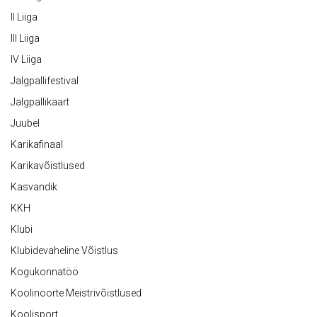
II Liiga
III Liiga
IV Liiga
Jalgpallifestival
Jalgpallikaart
Juubel
Karikafinaal
Karikavõistlused
Kasvandik
KKH
Klubi
Klubidevaheline Võistlus
Kogukonnatöö
Koolinoorte Meistrivõistlused
Koolisport