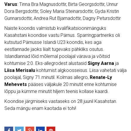
Varus
: Tinna Bra Magnusdottir, Birta Georgsdottir, Unnur
Dora Bergsdottir, Soley Maria Steinarsdottir, Gyda Kristin
Gunnarsdottir, Andrea Rut Bjarnadottir, Dagny Petursdottir
Naiste koondis valmistub kvalifikatsioonimänguks
Kasahstani koondise vastu Pärnus. Sparringpartneriks oli
kutsutud Pärnusse Islandi U23 koondis, kes aga
eestlannade jaoks liialt tugevaks pähkliks osutus.
Islandlannad lõid mõlemal poolajal värava ja võitsid
kohtumise 2:0. Eks-allegrodest alustasid
Signy Aarna
ja
Liisa Merisalu
kohtumist algkoosseisus. Liisa vahetati välja
poolajal, Signy 71.minutil. Kolmas allegro,
Renate-Ly
Mehevets
pääses väljakule 20 minutit enne kohtumise
lõppu ja kümme minutit hiljem teenis kollase kaardi.
Koondise järgmiseks vastaseks on 28.juunil Kasahstan.
Seda mängu enam kaotada ei tohi!