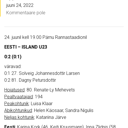
juuni 24, 2022
Kommentaare pole
24. juunil kell 19.00 Pärnu Rannastaadionil
EESTI – ISLAND U23
0:2 (0:1)
väravad:
0:1 27. Solveig Johannesdottir Larsen
0:2 81. Dagny Petursdottir
Hoiatused
: 80. Renate-Ly Mehevets
Pealtvaatajaid
: 194
Peakohtunik
: Luisa Klaar
Abikohtunikud
: Helen Käosaar, Sandra Nigulis
Neljas kohtunik
: Katariina Järve
Eesti
: Karina Kork (46. Keiti Kruusmann), Inna Zlidnis (58.