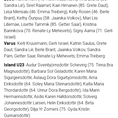
Sandra Liir), Siret Räämet, Kairi Himanen (85. Grete Daut),
Liisa Merisalu (46. Emma Treiberg), Kelly Rosen (46. Berle
Brant), Kethy Õunpuu (58. Jaanika Volkov), Mari Liis
Lillemäe, Lisette Tammik (85. Getter Saar), Kristina
Bannikova (70. Renate-Ly Mehevets), Signy Aarna (71. Gerli
Israel).
Varus
: Keiti Kruusmann, Gerli Israel, Katriin Saulus, Grete
Daut, Sandra Liir, Berle Brant, Jaanika Volkov, Sandra
Pärn, Getter Saar, Renate-Ly Mehevets, Emma Treiberg.
Island U23
: Audur Sveinbjörnsdottir Scheving (75. Tinna Bra
Magnusdottir), Barbara Sol Gisladottir, Karen Maria
Sigurgeirsdottir, Aslaug Dora Sigurbjörnsdottir, Arna
Eiriksdottir (64. Soley Maria Steinarsdottir), Katla Maria
Thordardottir (64. Unnur Dora Bergsdottir), Ida Marin
Hermannsdottir, Asdis Karen Halldorsdottir, Solveig
Johannesdottir Larsen, Helin Eiriksdottir (64. Birta
Georgsdottir), Dilja Yr Zomers (75. Gyda Kristin
Gunnarsdottir).