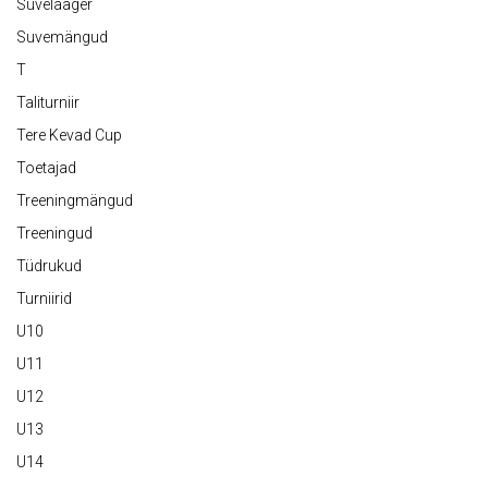
Suvelaager
Suvemängud
T
Taliturniir
Tere Kevad Cup
Toetajad
Treeningmängud
Treeningud
Tüdrukud
Turniirid
U10
U11
U12
U13
U14