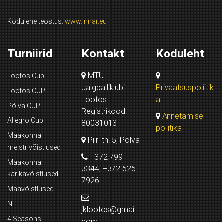
Kodulehe teostus:
www.innar.eu
Turniirid
Kontakt
Koduleht
MTÜ
Lootos Cup
Jalgpalliklubi
Privaatsuspoliitik
Lootos CUP
Lootos
a
Põlva CUP
Registrikood:
Annetamise
Allegro Cup
80031013
poliitika
Maakonna
Piiri tn. 5, Põlva
meistrivõistlused
+372 799
Maakonna
3344, +372 525
karikavõistlused
7926
Maavõistlused
NLT
jklootos@gmail.
4 Seasons
com