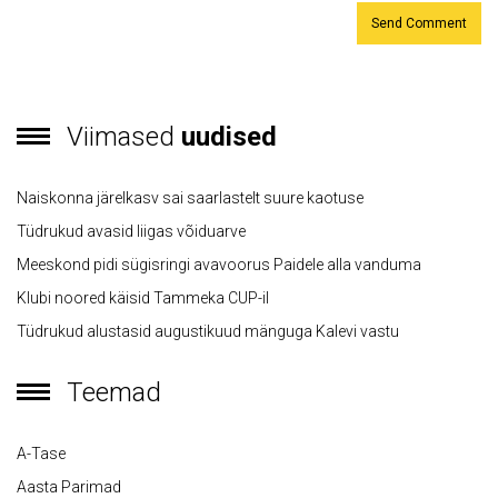
Viimased
uudised
Naiskonna järelkasv sai saarlastelt suure kaotuse
Tüdrukud avasid liigas võiduarve
Meeskond pidi sügisringi avavoorus Paidele alla vanduma
Klubi noored käisid Tammeka CUP-il
Tüdrukud alustasid augustikuud mänguga Kalevi vastu
Teemad
A-Tase
Aasta Parimad