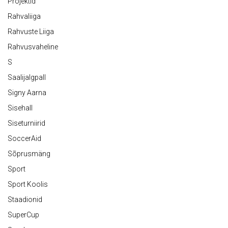
Projektid
Rahvaliiga
Rahvuste Liiga
Rahvusvaheline
S
Saalijalgpall
Signy Aarna
Sisehall
Siseturniirid
SoccerAid
Sõprusmäng
Sport
Sport Koolis
Staadionid
SuperCup