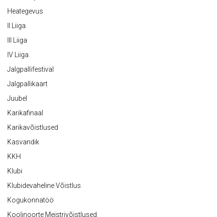
Heategevus
II Liiga
III Liiga
IV Liiga
Jalgpallifestival
Jalgpallikaart
Juubel
Karikafinaal
Karikavõistlused
Kasvandik
KKH
Klubi
Klubidevaheline Võistlus
Kogukonnatöö
Koolinoorte Meistrivõistlused