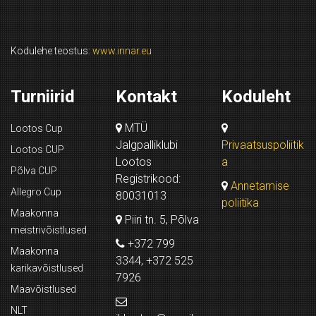
Kodulehe teostus:
www.innar.eu
Turniirid
Kontakt
Koduleht
MTÜ
Lootos Cup
Jalgpalliklubi
Privaatsuspoliitik
Lootos CUP
Lootos
a
Põlva CUP
Registrikood:
Annetamise
Allegro Cup
80031013
poliitika
Maakonna
Piiri tn. 5, Põlva
meistrivõistlused
+372 799
Maakonna
3344, +372 525
karikavõistlused
7926
Maavõistlused
NLT