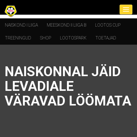
NAISKOND I LIIGA
MEESKOND II LIIGA B
LOOTOS CUP
TREENINGUD
SHOP
LOOTOSPARK
TOETAJAD
NAISKONNAL JÄID
LEVADIALE
VÄRAVAD LÖÖMATA