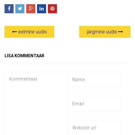
eelmine uudis
järgmine uudis
LISA KOMMENTAAR