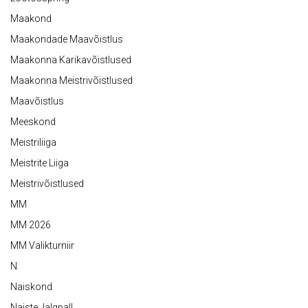
Maakond
Maakondade Maavõistlus
Maakonna Karikavõistlused
Maakonna Meistrivõistlused
Maavõistlus
Meeskond
Meistriliiga
Meistrite Liiga
Meistrivõistlused
MM
MM 2026
MM Valikturniir
N
Naiskond
Naiste Jalgpall