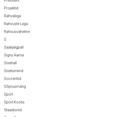
President
Projektid
Rahvaliiga
Rahvuste Liiga
Rahvusvaheline
S
Saalijalgpall
Signy Aarna
Sisehall
Siseturniirid
SoccerAid
Sõprusmäng
Sport
Sport Koolis
Staadionid