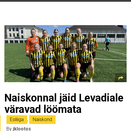
Naiskonnal jäid Levadiale
väravad löömata
Esiliiga
,
Naiskond
By
jklootos