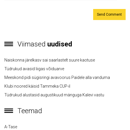
Viimased
uudised
Naiskonna järelkasv sai saarlastelt suure kaotuse
Tüdrukud avasid liigas võiduarve
Meeskond pidi sügisringi avavoorus Paidele alla vanduma
Klubi noored käisid Tammeka CUP-il
Tüdrukud alustasid augustikuud mänguga Kalevi vastu
Teemad
A-Tase