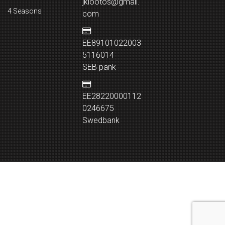
jklootos@gmail.
4 Seasons
com
EE89101022003
5116014
SEB pank
EE28220000112
0246675
Swedbank