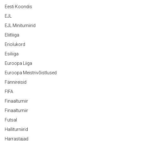
Eesti Koondis
EJL
EJL Miniturniirid
Eliitliiga
Eriolukord
Esiliiga
Euroopa Liiga
Euroopa Meistrivõistlused
Fännireisid
FIFA
Finaalturniir
Finaalturniir
Futsal
Halliturniirid
Harrastajad