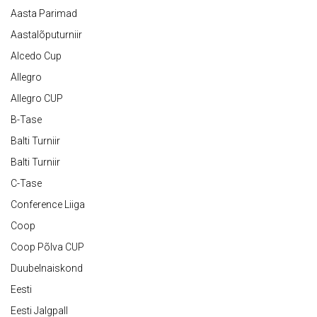
Aasta Parimad
Aastalõputurniir
Alcedo Cup
Allegro
Allegro CUP
B-Tase
Balti Turniir
Balti Turniir
C-Tase
Conference Liiga
Coop
Coop Põlva CUP
Duubelnaiskond
Eesti
Eesti Jalgpall