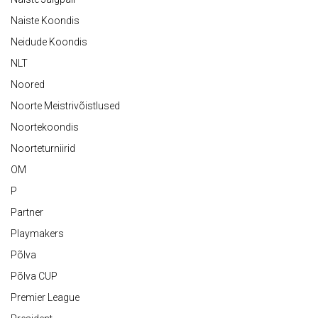
Naiste Koondis
Neidude Koondis
NLT
Noored
Noorte Meistrivõistlused
Noortekoondis
Noorteturniirid
OM
P
Partner
Playmakers
Põlva
Põlva CUP
Premier League