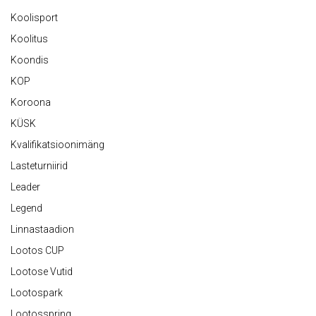
Koolisport
Koolitus
Koondis
KOP
Koroona
KÜSK
Kvalifikatsioonimäng
Lasteturniirid
Leader
Legend
Linnastaadion
Lootos CUP
Lootose Vutid
Lootospark
Lootosspring