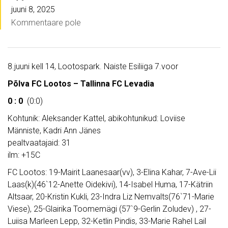
juuni 8, 2025
Kommentaare pole
8.juuni kell 14, Lootospark. Naiste Esiliiga 7.voor
Põlva FC Lootos – Tallinna FC Levadia
0 : 0
(0:0)
Kohtunik: Aleksander Kattel, abikohtunikud: Loviise
Männiste, Kadri Ann Jänes
pealtvaatajaid: 31
ilm: +15C
FC Lootos: 19-Mairit Laanesaar(vv), 3-Elina Kahar, 7-Ave-Lii
Laas(k)(46`12-Anette Oidekivi), 14-Isabel Huma, 17-Kätriin
Altsaar, 20-Kristin Kukli, 23-Indra Liz Nemvalts(76`71-Marie
Viese), 25-Glairika Toomemägi (57`9-Gerlin Zoludev) , 27-
Luiisa Marleen Lepp, 32-Ketlin Pindis, 33-Marie Rahel Lail