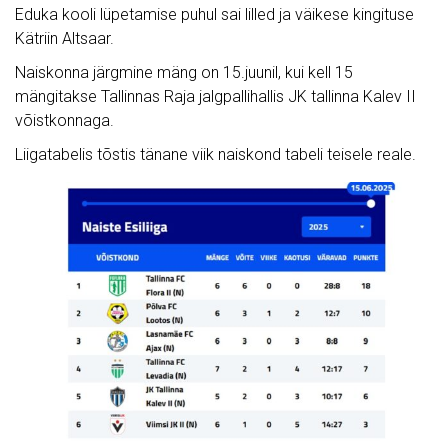
Eduka kooli lüpetamise puhul sai lilled ja väikese kingituse
Kätriin Altsaar.
Naiskonna järgmine mäng on 15.juunil, kui kell 15
mängitakse Tallinnas Raja jalgpallihallis JK tallinna Kalev II
võistkonnaga.
Liigatabelis tõstis tänane viik naiskond tabeli teisele reale.