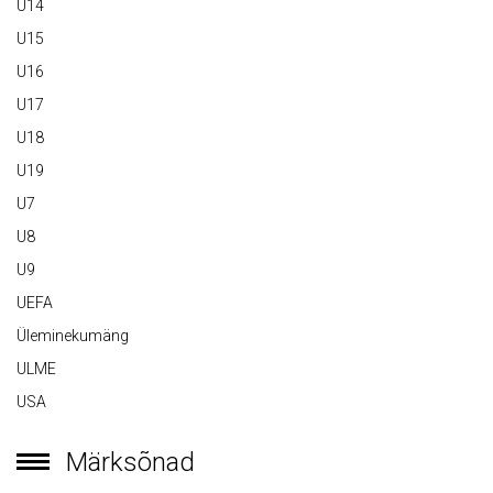
U14
U15
U16
U17
U18
U19
U7
U8
U9
UEFA
Üleminekumäng
ULME
USA
Märksõnad