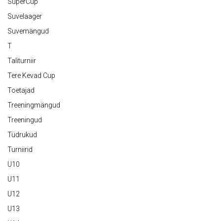
SuperCup
Suvelaager
Suvemängud
T
Taliturniir
Tere Kevad Cup
Toetajad
Treeningmängud
Treeningud
Tüdrukud
Turniirid
U10
U11
U12
U13