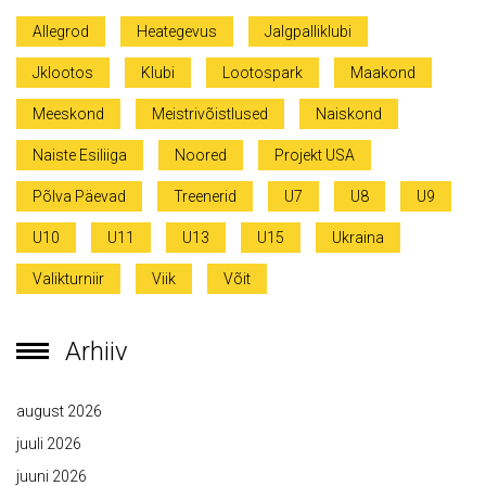
Allegrod
Heategevus
Jalgpalliklubi
Jklootos
Klubi
Lootospark
Maakond
Meeskond
Meistrivõistlused
Naiskond
Naiste Esiliiga
Noored
Projekt USA
Põlva Päevad
Treenerid
U7
U8
U9
U10
U11
U13
U15
Ukraina
Valikturniir
Viik
Võit
Arhiiv
august 2026
juuli 2026
juuni 2026