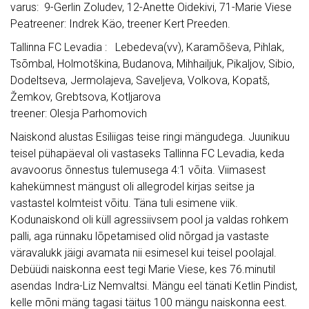
varus: 9-Gerlin Zoludev, 12-Anette Oidekivi, 71-Marie Viese
Peatreener: Indrek Käo, treener Kert Preeden.
Tallinna FC Levadia : Lebedeva(vv), Karamõševa, Pihlak,
Tsõmbal, Holmotškina, Budanova, Mihhailjuk, Pikaljov, Sibio,
Dodeltseva, Jermolajeva, Saveljeva, Volkova, Kopatš,
Žemkov, Grebtsova, Kotljarova
treener: Olesja Parhomovich
Naiskond alustas Esiliigas teise ringi mängudega. Juunikuu
teisel pühapäeval oli vastaseks Tallinna FC Levadia, keda
avavoorus õnnestus tulemusega 4:1 võita. Viimasest
kahekümnest mängust oli allegrodel kirjas seitse ja
vastastel kolmteist võitu. Täna tuli esimene viik.
Kodunaiskond oli küll agressiivsem pool ja valdas rohkem
palli, aga rünnaku lõpetamised olid nõrgad ja vastaste
väravalukk jäigi avamata nii esimesel kui teisel poolajal.
Debüüdi naiskonna eest tegi Marie Viese, kes 76.minutil
asendas Indra-Liz Nemvaltsi. Mängu eel tänati Ketlin Pindist,
kelle mõni mäng tagasi täitus 100 mängu naiskonna eest.