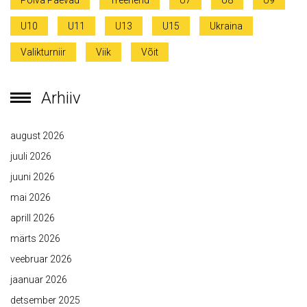
Põlva Päevad
Treenerid
U7
U8
U9
U10
U11
U13
U15
Ukraina
Valikturniir
Viik
Võit
Arhiiv
august 2026
juuli 2026
juuni 2026
mai 2026
aprill 2026
märts 2026
veebruar 2026
jaanuar 2026
detsember 2025