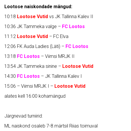
Lootose naiskondade mängud:
10:18
Lootose Vutid
vs JK Tallinna Kalev II
10:36 JK Tammeka valge –
FC Lootos
11:12
Lootose Vutid
– FC Elva
12:06 FK Auda Ladies (Läti) –
FC Lootos
13:18
FC Lootos
– Viimsi MRJK II
13:54 JK Tammeka sinine –
Lootose Vutid
14:30
FC Lootos
– JK Tallinna Kalev I
15:06 – Viimsi MRJK I –
Lootose Vutid
alates kell 16:00 kohamängud
Järgnevad turniirid:
ML naiskond osaleb 7-8.märtsil Riias toimuval