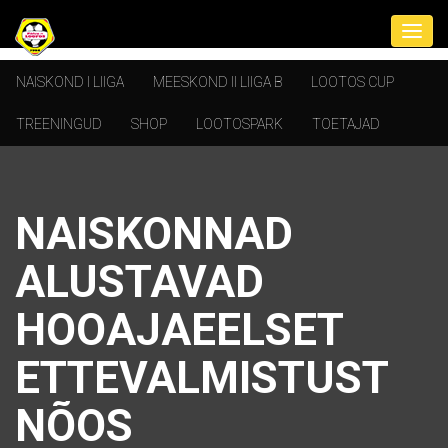
NAISKOND I LIIGA
MEESKOND II LIIGA B
LOOTOS CUP
TREENINGUD
SHOP
LOOTOSPARK
TOETAJAD
NAISKONNAD
ALUSTAVAD
HOOAJAEELSET
ETTEVALMISTUST
NÕOS