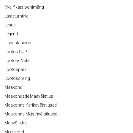
Kvalifikatsioonimäng
Lasteturniirid
Leader
Legend
Linnastaadion
Lootos CUP
Lootose Vutid
Lootospark
Lootosspring
Maakond
Maakondade Maavõistlus
Maakonna Karikavõistlused
Maakonna Meistrivõistlused
Maavõistlus
Meeskond