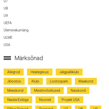
U7
U8
U9
UEFA
Üleminekumäng
ULME
USA
Märksõnad
Allegrod
Heategevus
Jalgpalliklubi
Jklootos
Klubi
Lootospark
Maakond
Meeskond
Meistrivõistlused
Naiskond
Naiste Esiliiga
Noored
Projekt USA