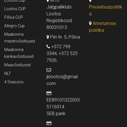
MTÜ
Lootos Cup
Jalgpalliklubi
Privaatsuspoliitik
Lootos CUP
Lootos
a
Põlva CUP
Registrikood:
Annetamise
Allegro Cup
80031013
poliitika
Maakonna
Piiri tn. 5, Põlva
meistrivõistlused
+372 799
Maakonna
3344, +372 525
karikavõistlused
7926
Maavõistlused
NLT
jklootos@gmail.
4 Seasons
com
EE89101022003
5116014
SEB pank