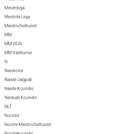
Meistriliiga
Meistrite Liiga
Meistrivõistlused
MM
MM 2026
MM Valikturniir
N
Naiskond
Naiste Jalgpall
Naiste Koondis
Neidude Koondis
NLT
Noored
Noorte Meistrivõistlused
Noortekoondis