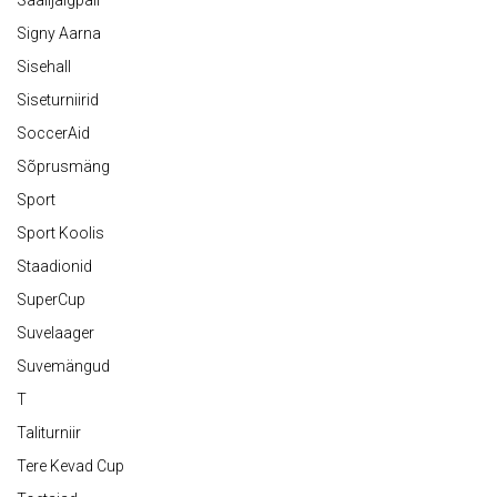
Saalijalgpall
Signy Aarna
Sisehall
Siseturniirid
SoccerAid
Sõprusmäng
Sport
Sport Koolis
Staadionid
SuperCup
Suvelaager
Suvemängud
T
Taliturniir
Tere Kevad Cup