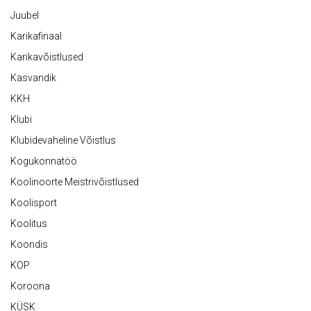
Juubel
Karikafinaal
Karikavõistlused
Kasvandik
KKH
Klubi
Klubidevaheline Võistlus
Kogukonnatöö
Koolinoorte Meistrivõistlused
Koolisport
Koolitus
Koondis
KOP
Koroona
KÜSK