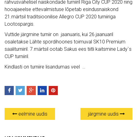
rahvusvahelisel naiskondade turniiril Riga City CUP 2020 ning
hooajaeelse ettevalmistuse lõpetab esindusnaiskond
21.märtsil traditsioonilise Allegro CUP 2020 turniiriga
Lootospargis.
Vuttide järgmine turniir on jaanuaris, kui 26.jaanuaril
osaletakse Lähte spordihoones toimuval SK10 Premium
saaliturniiril. 7.märtsil ootab Sakus ees tiitli kaitsmine Lady`s
CUP turniiril.
Kindlasti on turniire lisandumas veel …
eelmine uudis
järgmine uudis