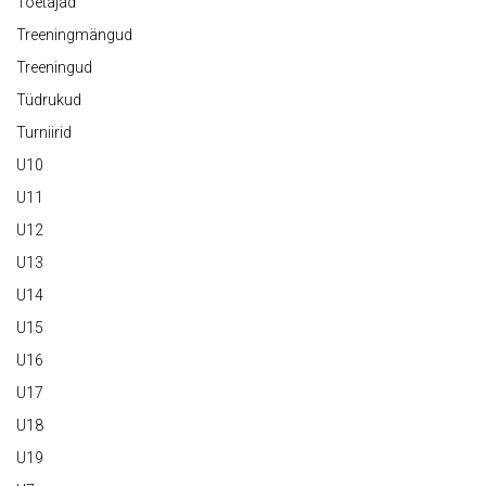
Toetajad
Treeningmängud
Treeningud
Tüdrukud
Turniirid
U10
U11
U12
U13
U14
U15
U16
U17
U18
U19