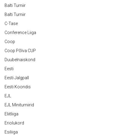
Balti Turniir
Balti Turniir
C-Tase
Conference Liiga
Coop
Coop Põlva CUP
Duubelnaiskond
Eesti
Eesti Jalgpall
Eesti Koondis
EJL
EJL Miniturniirid
Eliitliiga
Eriolukord
Esiliiga