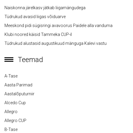
Naiskonna järelkasv jätkab liigamängudega
Tüdrukud avasid liigas võiduarve
Meeskond pidi sügisringi avavoorus Paidele alla vanduma
Klubi noored käisid Tammeka CUP-il
Tüdrukud alustasid augustikuud mänguga Kalevi vastu
Teemad
A-Tase
Aasta Parimad
Aastalõputurniir
Alcedo Cup
Allegro
Allegro CUP
B-Tase