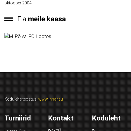
oktoober 2004
Ela
meile kaasa
Kodulehe teostus:
www.innar.eu
Turniirid
Kontakt
Koduleht