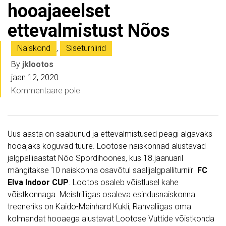
hooajaeelset
ettevalmistust Nõos
Naiskond
,
Siseturniirid
By
jklootos
jaan 12, 2020
Kommentaare pole
Uus aasta on saabunud ja ettevalmistused peagi algavaks
hooajaks koguvad tuure. Lootose naiskonnad alustavad
jalgpalliaastat Nõo Spordihoones, kus 18.jaanuaril
mängitakse 10 naiskonna osavõtul saalijalgpalliturniir
FC
Elva Indoor CUP
. Lootos osaleb võistlusel kahe
võistkonnaga. Meistriliigas osaleva esindusnaiskonna
treeneriks on Kaido-Meinhard Kukli, Rahvaliigas oma
kolmandat hooaega alustavat Lootose Vuttide võistkonda