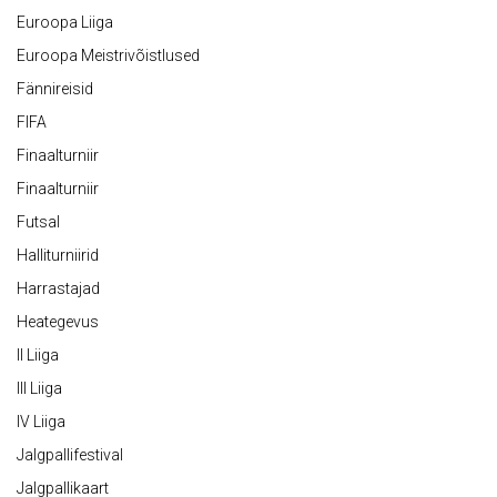
Euroopa Liiga
Euroopa Meistrivõistlused
Fännireisid
FIFA
Finaalturniir
Finaalturniir
Futsal
Halliturniirid
Harrastajad
Heategevus
II Liiga
III Liiga
IV Liiga
Jalgpallifestival
Jalgpallikaart