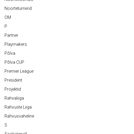
Noorteturniirid
OM
P
Partner
Playmakers
Põlva
Põlva CUP
Premier League
President
Projektid
Rahvaliiga
Rahvuste Liiga
Rahvusvaheline
S