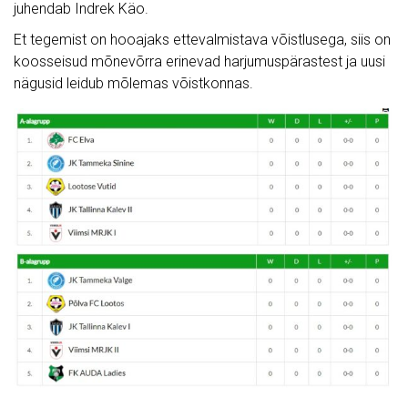
juhendab Indrek Käo.
Et tegemist on hooajaks ettevalmistava võistlusega, siis on
koosseisud mõnevõrra erinevad harjumuspärastest ja uusi
nägusid leidub mõlemas võistkonnas.