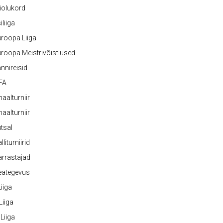
iolukord
iliiga
roopa Liiga
roopa Meistrivõistlused
nnireisid
FA
naalturniir
naalturniir
tsal
lliturniirid
rrastajad
eategevus
 Liiga
 Liiga
 Liiga