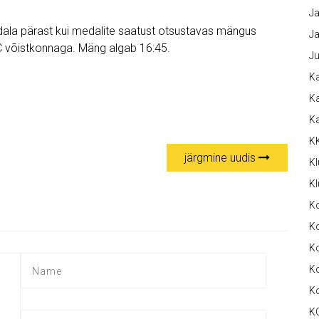
Ja
ala pärast kui medalite saatust otsustavas mängus
Ja
C võistkonnaga. Mäng algab 16:45.
Ju
Ka
Ka
K
K
järgmine uudis
Kl
Kl
K
Ko
Ko
Ko
K
K