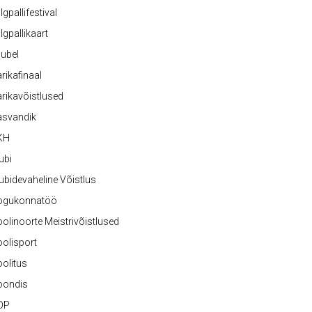
lgpallifestival
lgpallikaart
ubel
rikafinaal
rikavõistlused
asvandik
KH
ubi
ubidevaheline Võistlus
ogukonnatöö
olinoorte Meistrivõistlused
olisport
olitus
oondis
OP