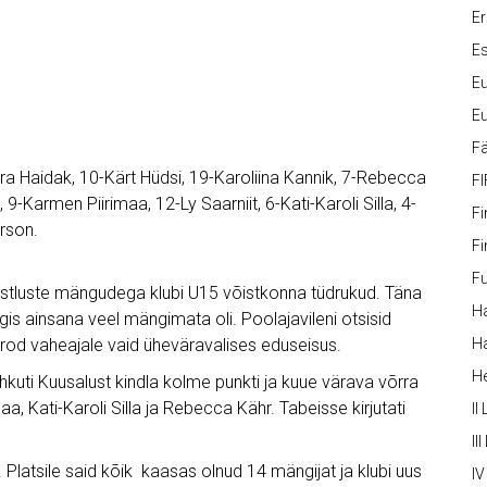
Er
Es
Eu
Eu
Fä
a Haidak, 10-Kärt Hüdsi, 19-Karoliina Kannik, 7-Rebecca
FI
, 9-Karmen Piirimaa, 12-Ly Saarniit, 6-Kati-Karoli Silla, 4-
Fi
rson.
Fi
Fu
õistluste mängudega klubi U15 võistkonna tüdrukud. Täna
Ha
gis ainsana veel mängimata oli. Poolajavileni otsisid
grod vaheajale vaid üheväravalises eduseisus.
Ha
H
kuti Kuusalust kindla kolme punkti ja kuue värava võrra
aa, Kati-Karoli Silla ja Rebecca Kähr. Tabeisse kirjutati
II
III
. Platsile said kõik kaasas olnud 14 mängijat ja klubi uus
IV