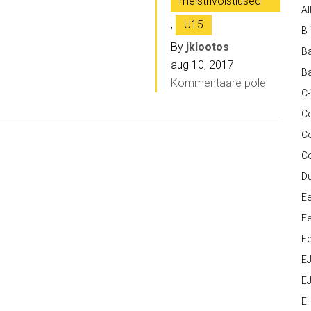
meistrivõistlused
Al
,
U15
B
By
jklootos
Ba
aug 10, 2017
Ba
Kommentaare pole
C
Co
C
C
D
Ee
Ee
Ee
E
EJ
Eli