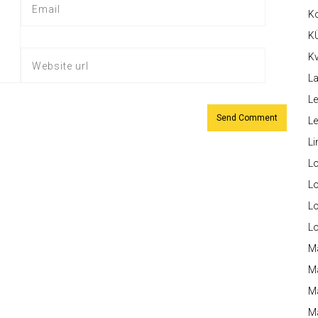
K
K
Kv
La
Le
L
Li
L
Lo
L
L
M
M
M
Ma