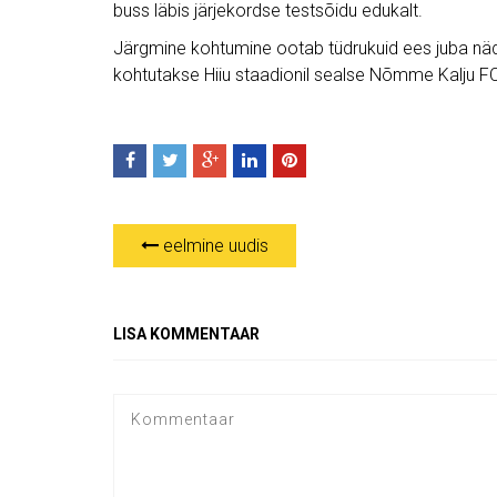
buss läbis järjekordse testsõidu edukalt.
Järgmine kohtumine ootab tüdrukuid ees juba näd
kohtutakse Hiiu staadionil sealse Nõmme Kalju F
eelmine uudis
LISA KOMMENTAAR