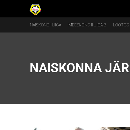
NAISKOND I LIIGA
MEESKOND II LIIGA B
LOOTOS
NAISKONNA JÄR