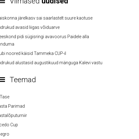
Viimased
uudised
iskonna järelkasv sai saarlastelt suure kaotuse
drukud avasid liigas võiduarve
eskond pidi sügisringi avavoorus Paidele alla
anduma
ubi noored käisid Tammeka CUP-il
drukud alustasid augustikuud mänguga Kalevi vastu
Teemad
-Tase
asta Parimad
stalõputurniir
lcedo Cup
legro