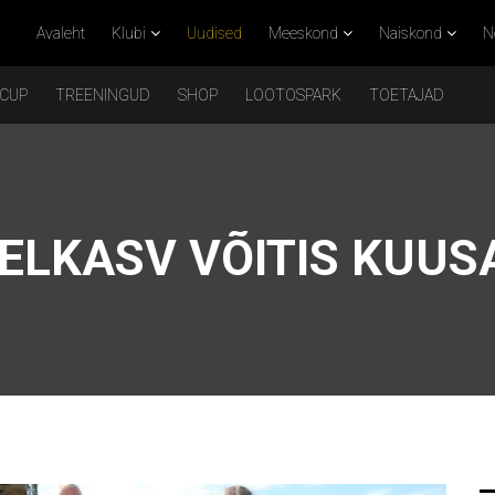
Avaleht
Klubi
Uudised
Meeskond
Naiskond
N
 CUP
TREENINGUD
SHOP
LOOTOSPARK
TOETAJAD
ELKASV VÕITIS KUUS