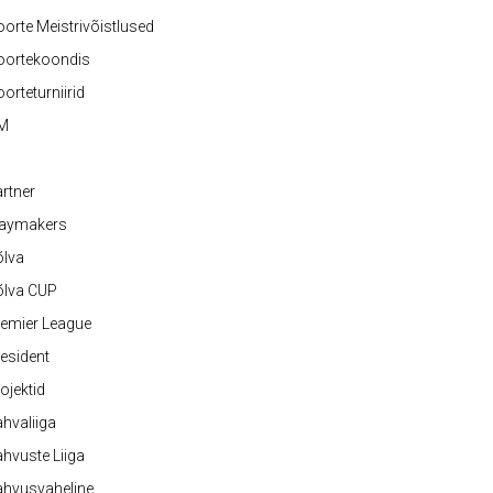
orte Meistrivõistlused
oortekoondis
orteturniirid
M
rtner
laymakers
õlva
õlva CUP
emier League
esident
ojektid
hvaliiga
hvuste Liiga
ahvusvaheline