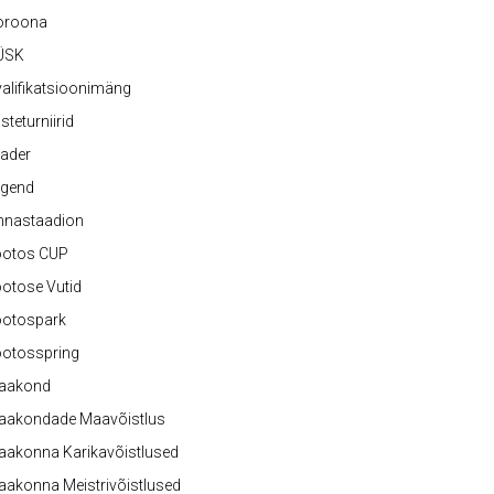
oroona
ÜSK
alifikatsioonimäng
steturniirid
ader
egend
nnastaadion
ootos CUP
otose Vutid
ootospark
ootosspring
aakond
aakondade Maavõistlus
aakonna Karikavõistlused
akonna Meistrivõistlused