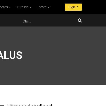
oored
Turniirid
Lootos
Sign In
ALUS