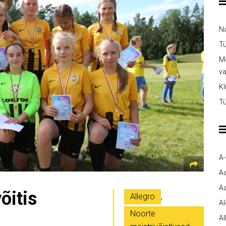
Na
Tü
Me
v
Kl
Tü
A
A
Aa
õitis
Allegro
,
A
Noorte
Al