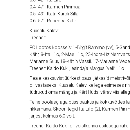
0:4 47´ Karmen Piirimaa
0:5 49´ Kati- Karoli Silla
0:6 57´ Rebecca Kähr
Kuusalu Kalev:
Treener:
FC Lootos koosseis: 1-Birgit Rammo (vv), 5-Sandr
Kähr, 8-Ita Lillo, 2-Mae Lillo, 23-Indra-Liz Nemvalts
Marianne Suur, 18-Kätlin Vassil, 17-Marianne Vebe
Treener: Kaido Kukli, esindaja Margus “veli” Lillo
Peale kesksuvist üürikest pausi jätkasid meistriv
oli vastaseks Kuusalu Kalev, kellega esimeses rin
tüdrukud oma mängu ja Kärt Hüdsi värav viis alle
Teine poolaeg aga püss paukus ja kokkuvõttes lah
rikkamana. Skoori tegid Ita Lillo (2), Karmen Piirim
järjest kolmas 6:0 võit.
Treener Kaido Kukli oli võistkonna esitusega rahul