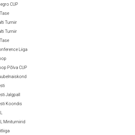
legro CUP
-Tase
lti Turniir
lti Turniir
-Tase
nference Liiga
oop
oop Põlva CUP
uubelnaiskond
sti
sti Jalgpall
sti Koondis
JL
L Miniturniirid
itliiga