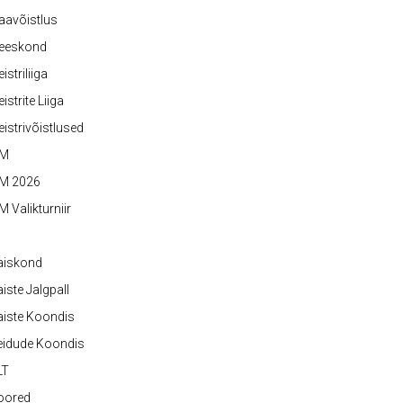
aavõistlus
eeskond
istriliiga
istrite Liiga
istrivõistlused
M
M 2026
 Valikturniir
aiskond
iste Jalgpall
iste Koondis
eidude Koondis
LT
oored