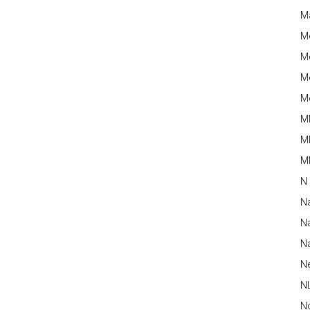
M
M
Me
Me
Me
M
M
MM
N
N
Na
Na
N
N
N