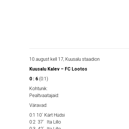
10.august kell 17, Kuusalu staadion
Kuusalu Kalev – FC Lootos
0 : 6
(0:1)
Kohtunik:
Pealtvaatajaid:
Väravad:
0:1 10´ Kärt Hüdsi
0:2 37´ Ita Lillo
0:3 42´ Ita Lillo