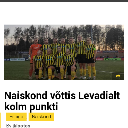
Naiskond võttis Levadialt
kolm punkti
Esiliiga
,
Naiskond
By
jklootos