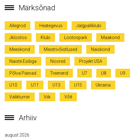
Märksõnad
Allegrod
Heategevus
Jalgpalliklubi
Jklootos
Klubi
Lootospark
Maakond
Meeskond
Meistrivõistlused
Naiskond
Naiste Esiliiga
Noored
Projekt USA
Põlva Päevad
Treenerid
U7
U8
U9
U10
U11
U13
U15
Ukraina
Valikturniir
Viik
Võit
Arhiiv
august 2026