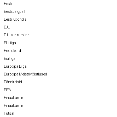
Eesti
Eesti Jalgpall
Eesti Koondis
EJL
EJL Miniturniirid
Eliitliiga
Eriolukord
Esiliiga
Euroopa Liiga
Euroopa Meistrivõistlused
Fännireisid
FIFA
Finaalturniir
Finaalturniir
Futsal