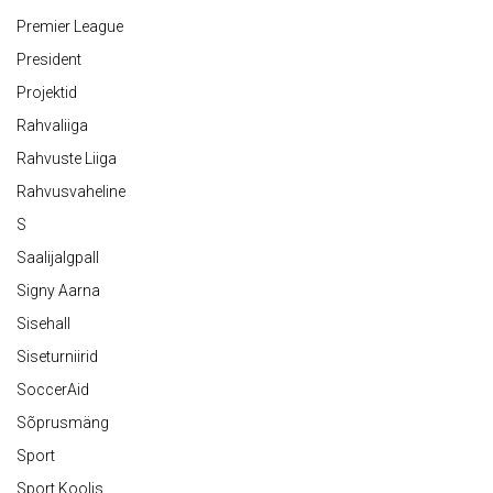
Premier League
President
Projektid
Rahvaliiga
Rahvuste Liiga
Rahvusvaheline
S
Saalijalgpall
Signy Aarna
Sisehall
Siseturniirid
SoccerAid
Sõprusmäng
Sport
Sport Koolis