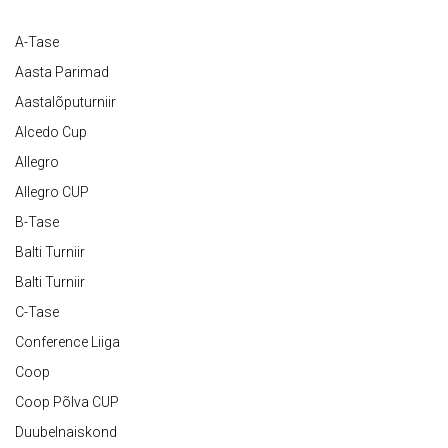
A-Tase
Aasta Parimad
Aastalõputurniir
Alcedo Cup
Allegro
Allegro CUP
B-Tase
Balti Turniir
Balti Turniir
C-Tase
Conference Liiga
Coop
Coop Põlva CUP
Duubelnaiskond