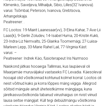
Klimenko, Saveljeva, Mihailjuk, Sibio, Lilles(32`Ivanova).
varus: Tsõmbal, Peterson, Ivanova, Grebtsova,
Arhangelskaja.
Peatreener: .
FC Lootos: 19-Mairit Laanesaar(vv), 3-Elina Kahar, 7-Ave-Lii
Laas(k), 9-Gerlin Zoludev, 14-Isabel Huma, 20-Kristin Kukli,
23-Indra-Liz Nemvalts, 25-Glairika Toomemägi, 27-Luiisa-
Marleen Lepp, 33-Marie Rahel Lail, 77-Virginia Käst.
varus: –
Peatreener: Indrek Käo, füsioterapeut Iris Nurmsoo
Naiskond jätkas hooaega Tallinnas, kus laupäeval oli
Maarjamäe muruväljakul vastaseks FC Levadia. Käesoleval
hooajal olid võistkonnad kohtunud kolmel korral. Lootos oli
neist võitnud kaks ja korra lõppes mäng viigiga. Allegrod
sõitsid mängule ainult üheteistkümne mängijaga, kuna
järelkasvuvõistkonda tabanud viirushaigus on rivist viinud
lausa seitse mängijat. Küll tegi debüütmängu võistkonna