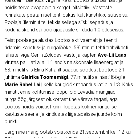
värskeim täiendus Virginia Käst. Lootos alustas hästi ja
hoidis terve avapoolaja kerget initsiatiivi. Vastaste
rünnakute peatamisel tehti oskuslikult kunstlikku suluseisu.
Poolaja üleminutitel tekkis sellega siiski segadus ja
kodunaiskond sai poolajapausile siirduda 1:0 eduseisus.
Teist poolaega alustas Lootos aktiivsemalt ja teeniti
ridamisi karistus- ja nurgalööke. 58`.minuti tehti trahvikasti
lähistel viga Gerlin Zoludevi vastu ja kapten
Ave-Lii Laas
virutas palli lati alla. 1:1 andis naiskonnale lisaenergiat ja
63.minutil viis Elina Kaharilt saadud söödust Lootose 2:1
juhtima
Glairika Toomemägi
. 77.minutil sai hästi löögile
Marie Rahel Lail
, kelle kauglöök maandus lati alla 1:3. Kaks
minutit enne kohtumise lõppu lõid Levadia mängijad
nurgalöögijärgsest olukorrast ühe värava tagasi, aga
Lootos hoidis võidust kinni, lõpetas kolmemängulise
kaotuste seeria ja kindlustas liigatabelisse juurde kolm
punkti.
Järgmine mäng ootab võistkonda 21.septembril kell 12 kui