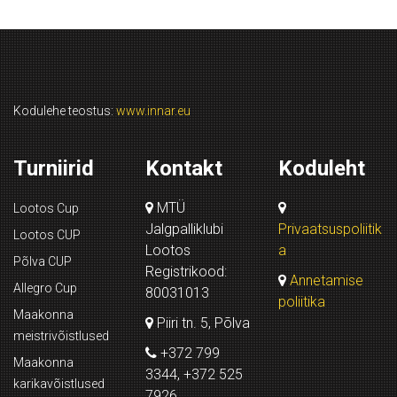
Kodulehe teostus:
www.innar.eu
Turniirid
Kontakt
Koduleht
MTÜ
Lootos Cup
Jalgpalliklubi
Privaatsuspoliitik
Lootos CUP
Lootos
a
Põlva CUP
Registrikood:
Annetamise
Allegro Cup
80031013
poliitika
Maakonna
Piiri tn. 5, Põlva
meistrivõistlused
+372 799
Maakonna
3344, +372 525
karikavõistlused
7926