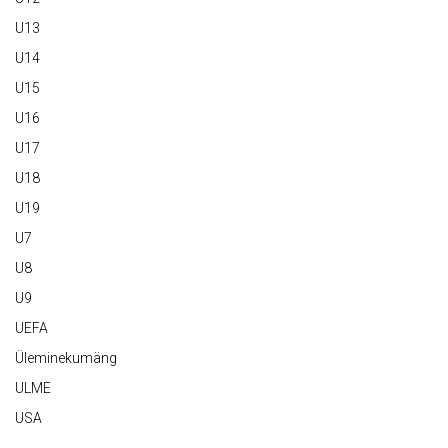
U13
U14
U15
U16
U17
U18
U19
U7
U8
U9
UEFA
Üleminekumäng
ULME
USA