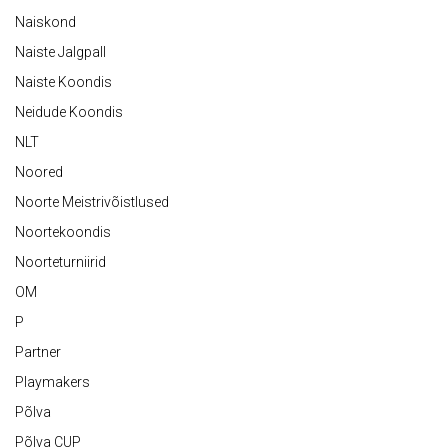
Naiskond
Naiste Jalgpall
Naiste Koondis
Neidude Koondis
NLT
Noored
Noorte Meistrivõistlused
Noortekoondis
Noorteturniirid
OM
P
Partner
Playmakers
Põlva
Põlva CUP