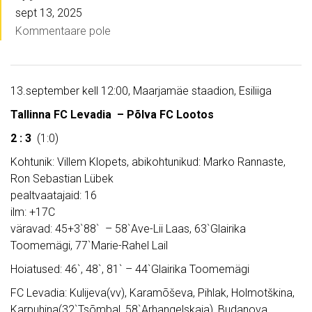
sept 13, 2025
Kommentaare pole
13.september kell 12:00, Maarjamäe staadion, Esiliiga
Tallinna FC Levadia – Põlva FC Lootos
2 : 3
(1:0)
Kohtunik: Villem Klopets, abikohtunikud: Marko Rannaste,
Ron Sebastian Lübek
pealtvaatajaid: 16
ilm: +17C
väravad: 45+3`88` – 58`Ave-Lii Laas, 63`Glairika
Toomemägi, 77`Marie-Rahel Lail
Hoiatused: 46`, 48`, 81` – 44`Glairika Toomemägi
FC Levadia: Kulijeva(vv), Karamõševa, Pihlak, Holmotškina,
Karpuhina(32`Tsõmbal, 58`Arhangelskaja), Budanova,