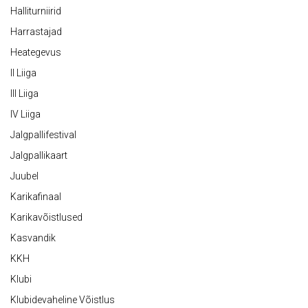
Halliturniirid
Harrastajad
Heategevus
II Liiga
III Liiga
IV Liiga
Jalgpallifestival
Jalgpallikaart
Juubel
Karikafinaal
Karikavõistlused
Kasvandik
KKH
Klubi
Klubidevaheline Võistlus