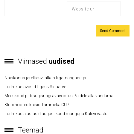
Viimased
uudised
Naiskonna järelkasv jätkab liigamängudega
Tüdrukud avasid liigas võiduarve
Meeskond pidi sügisringi avavoorus Paidele alla vanduma
Klubi noored käisid Tammeka CUP-il
Tüdrukud alustasid augustikuud mänguga Kalevi vastu
Teemad