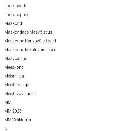
Lootospark
Lootosspring
Maakond
Maakondade Maavõistlus
Maakonna Karikavõistlused
Maakonna Meistrivõistlused
Maavõistlus
Meeskond
Meistriliiga
Meistrite Liiga
Meistrivõistlused
MM
MM 2026
MM Valikturniir
N