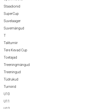
Staadionid
SuperCup
Suvelaager
Suvemängud
T
Taliturniir
Tere Kevad Cup
Toetajad
Treeningmängud
Treeningud
Tüdrukud
Turniirid
U10
U11
U12