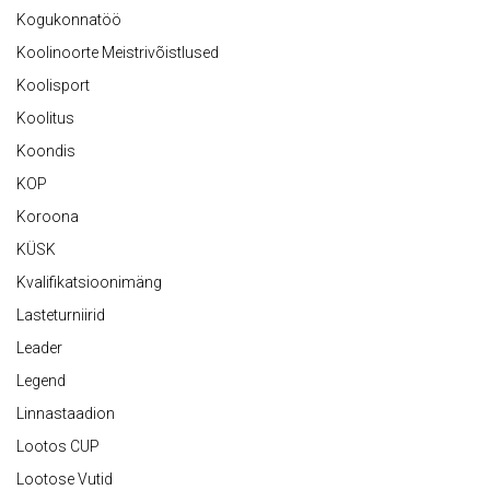
Kogukonnatöö
Koolinoorte Meistrivõistlused
Koolisport
Koolitus
Koondis
KOP
Koroona
KÜSK
Kvalifikatsioonimäng
Lasteturniirid
Leader
Legend
Linnastaadion
Lootos CUP
Lootose Vutid