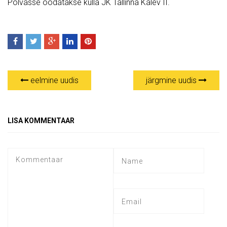
Põlvasse oodatakse külla JK Tallinna Kalev II.
eelmine uudis
järgmine uudis
LISA KOMMENTAAR