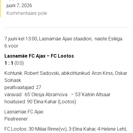
juuni 7, 2026
Kommentaare pole
7.juuni kel 13:00, Lasnamäe Ajaxi staadion, naiste Esiliiga
6.voor
Lasnamäe FC Ajax – FC Lootos
1 : 1
(0:0)
Kohtunik: Robert Sadovski, abikohtunikud: Aron Kirss, Oskar
Solnask.
pealtvaatajaid: 27
väravad: 65`Olesja Abramova – 53`Kätriin Altsaar
hoiatused: 90`Elina Kahar (Lootos)
Lasnamäe FC Ajax:
Peatreener:
FC Lootos: 30-Miilaii Rinne(vv), 3-Elina Kahar, 4-Helene Leht,