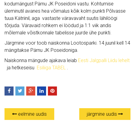
kodumängust Pärnu JK Poseidoni vastu. Kohtumise
üleminutil avanes hea võimalus kõik kolm punkti Põlvasse
tuua Kätriinil, aga vastaste väravavaht suutis lähilöögi
tõrjuda. Väravaid rohkem ei löödud ja 1:1 viik andis
mõlemale võistkonnale tabelisse juurde ühe punkti.
Järgmine voor toob naiskonna Lootosparki. 14.juunil kell 14
mängitakse Pärnu JK Poseidoniga.
Naiskonna mängude ajakava leiab
Eesti Jalgpalli Liidu lehelt
ja hetkeseisu
Esiliiga TABEL
.
eelmine uudis
järgmine uudis