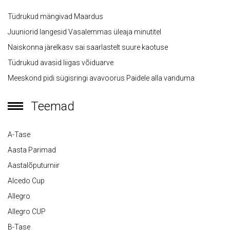
Tüdrukud mängivad Maardus
Juuniorid langesid Vasalemmas üleaja minutitel
Naiskonna järelkasv sai saarlastelt suure kaotuse
Tüdrukud avasid liigas võiduarve
Meeskond pidi sügisringi avavoorus Paidele alla vanduma
Teemad
A-Tase
Aasta Parimad
Aastalõputurniir
Alcedo Cup
Allegro
Allegro CUP
B-Tase