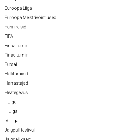
Euroopa Liiga
Euroopa Meistrivõistlused
Fännireisid
FIFA
Finaalturniir
Finaalturniir
Futsal
Halliturniirid
Harrastajad
Heategevus
II Liiga
III Liiga
IV Liiga
Jalgpallifestival
Jalgpallikaart