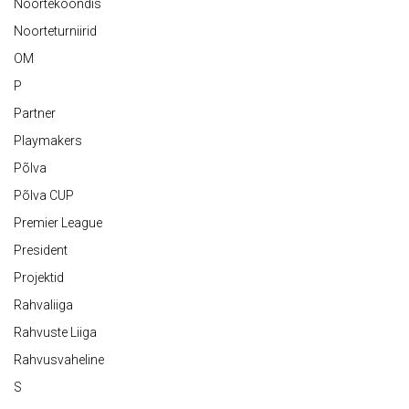
Noortekoondis
Noorteturniirid
OM
P
Partner
Playmakers
Põlva
Põlva CUP
Premier League
President
Projektid
Rahvaliiga
Rahvuste Liiga
Rahvusvaheline
S