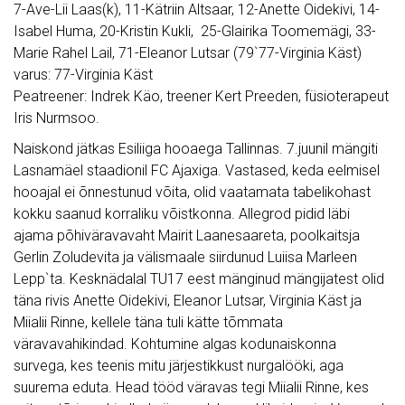
7-Ave-Lii Laas(k), 11-Kätriin Altsaar, 12-Anette Oidekivi, 14-
Isabel Huma, 20-Kristin Kukli, 25-Glairika Toomemägi, 33-
Marie Rahel Lail, 71-Eleanor Lutsar (79`77-Virginia Käst)
varus: 77-Virginia Käst
Peatreener: Indrek Käo, treener Kert Preeden, füsioterapeut
Iris Nurmsoo.
Naiskond jätkas Esiliiga hooaega Tallinnas. 7.juunil mängiti
Lasnamäel staadionil FC Ajaxiga. Vastased, keda eelmisel
hooajal ei õnnestunud võita, olid vaatamata tabelikohast
kokku saanud korraliku võistkonna. Allegrod pidid läbi
ajama põhiväravavaht Mairit Laanesaareta, poolkaitsja
Gerlin Zoludevita ja välismaale siirdunud Luiisa Marleen
Lepp`ta. Kesknädalal TU17 eest mänginud mängijatest olid
täna rivis Anette Oidekivi, Eleanor Lutsar, Virginia Käst ja
Miialii Rinne, kellele täna tuli kätte tõmmata
väravavahikindad. Kohtumine algas kodunaiskonna
survega, kes teenis mitu järjestikkust nurgalööki, aga
suurema eduta. Head tööd väravas tegi Miialii Rinne, kes