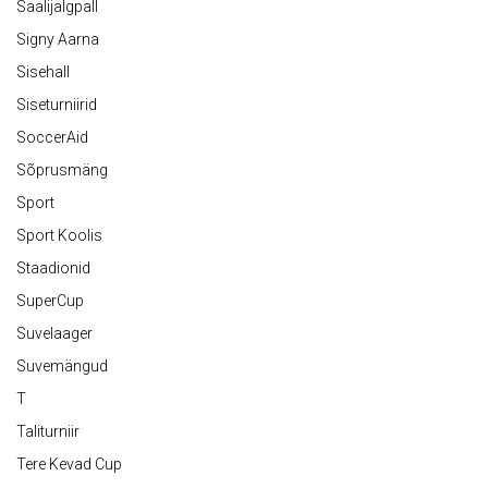
Saalijalgpall
Signy Aarna
Sisehall
Siseturniirid
SoccerAid
Sõprusmäng
Sport
Sport Koolis
Staadionid
SuperCup
Suvelaager
Suvemängud
T
Taliturniir
Tere Kevad Cup