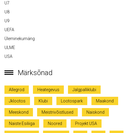
U7
U8
U9
UEFA
Üleminekumäng
ULME
USA
Märksõnad
Allegrod
Heategevus
Jalgpalliklubi
Jklootos
Klubi
Lootospark
Maakond
Meeskond
Meistrivõistlused
Naiskond
Naiste Esiliiga
Noored
Projekt USA