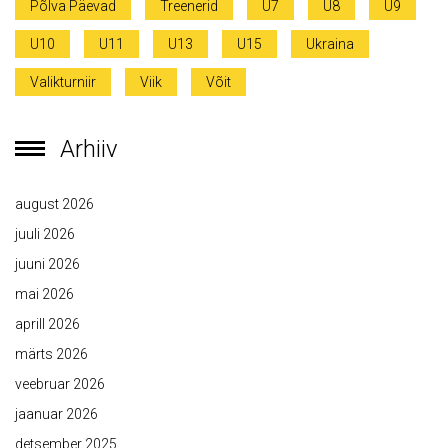
Põlva Päevad
Treenerid
U7
U8
U9
U10
U11
U13
U15
Ukraina
Valikturniir
Viik
Võit
Arhiiv
august 2026
juuli 2026
juuni 2026
mai 2026
aprill 2026
märts 2026
veebruar 2026
jaanuar 2026
detsember 2025