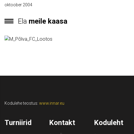
oktoober 2004
Ela
meile kaasa
Kodulehe teostus:
www.innar.eu
Turniirid
Kontakt
Koduleht