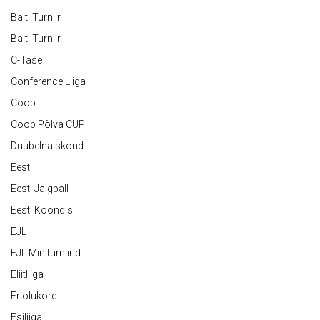
Balti Turniir
Balti Turniir
C-Tase
Conference Liiga
Coop
Coop Põlva CUP
Duubelnaiskond
Eesti
Eesti Jalgpall
Eesti Koondis
EJL
EJL Miniturniirid
Eliitliiga
Eriolukord
Esiliiga