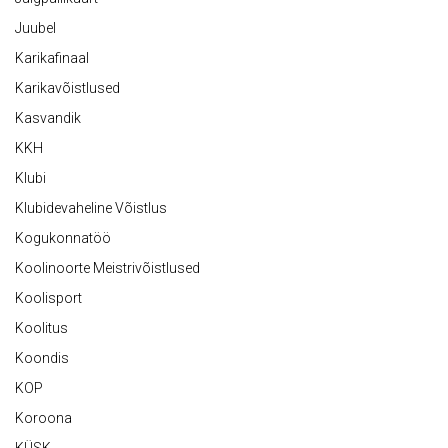
Juubel
Karikafinaal
Karikavõistlused
Kasvandik
KKH
Klubi
Klubidevaheline Võistlus
Kogukonnatöö
Koolinoorte Meistrivõistlused
Koolisport
Koolitus
Koondis
KOP
Koroona