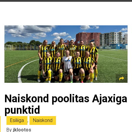
Naiskond poolitas Ajaxiga
punktid
Esiliiga
,
Naiskond
By
jklootos