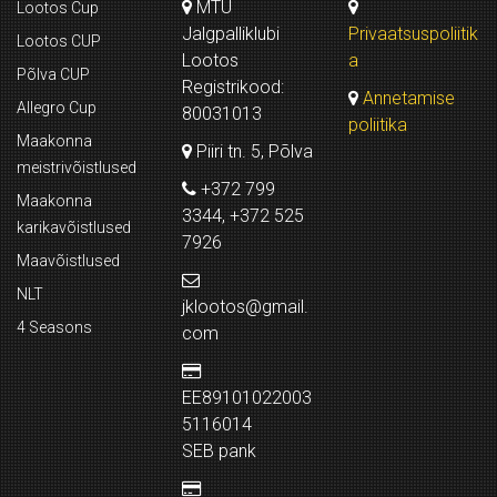
MTÜ
Lootos Cup
Jalgpalliklubi
Privaatsuspoliitik
Lootos CUP
Lootos
a
Põlva CUP
Registrikood:
Annetamise
Allegro Cup
80031013
poliitika
Maakonna
Piiri tn. 5, Põlva
meistrivõistlused
+372 799
Maakonna
3344, +372 525
karikavõistlused
7926
Maavõistlused
NLT
jklootos@gmail.
4 Seasons
com
EE89101022003
5116014
SEB pank