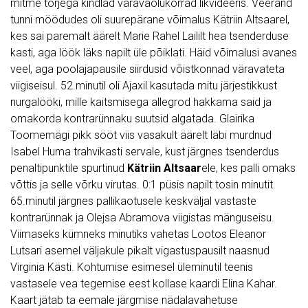
mitme tõrjega kindlad väravaolukorrad likvideeris. Veerand
tunni möödudes oli suurepärane võimalus Kätriin Altsaarel,
kes sai paremalt äärelt Marie Rahel Laililt hea tsenderduse
kasti, aga löök läks napilt üle põiklati. Häid võimalusi avanes
veel, aga poolajapausile siirdusid võistkonnad väravateta
viigiseisul. 52.minutil oli Ajaxil kasutada mitu järjestikkust
nurgalööki, mille kaitsmisega allegrod hakkama said ja
omakorda kontrarünnaku suutsid algatada. Glairika
Toomemägi pikk sööt viis vasakult äärelt läbi murdnud
Isabel Huma trahvikasti servale, kust järgnes tsenderdus
penaltipunktile spurtinud
Kätriin Altsaar
ele, kes palli omaks
võttis ja selle võrku virutas. 0:1 püsis napilt tosin minutit.
65.minutil järgnes pallikaotusele keskväljal vastaste
kontrarünnak ja Olejsa Abramova viigistas mänguseisu.
Viimaseks kümneks minutiks vahetas Lootos Eleanor
Lutsari asemel väljakule pikalt vigastuspausilt naasnud
Virginia Kästi. Kohtumise esimesel üleminutil teenis
vastasele vea tegemise eest kollase kaardi Elina Kahar.
Kaart jätab ta eemale järgmise nädalavahetuse