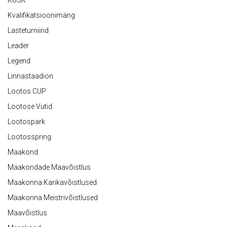
KÜSK
Kvalifikatsioonimäng
Lasteturniirid
Leader
Legend
Linnastaadion
Lootos CUP
Lootose Vutid
Lootospark
Lootosspring
Maakond
Maakondade Maavõistlus
Maakonna Karikavõistlused
Maakonna Meistrivõistlused
Maavõistlus