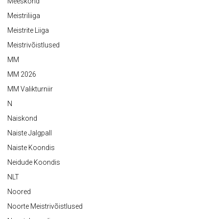
Meeskond
Meistriliiga
Meistrite Liiga
Meistrivõistlused
MM
MM 2026
MM Valikturniir
N
Naiskond
Naiste Jalgpall
Naiste Koondis
Neidude Koondis
NLT
Noored
Noorte Meistrivõistlused