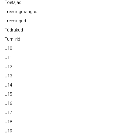
Toetajad
Treeningmängud
Treeningud
Tüdrukud
Turniirid
U10
U11
U12
U13
U14
U15
U16
U17
U18
U19