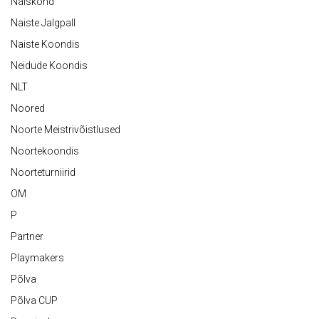
Naiskond
Naiste Jalgpall
Naiste Koondis
Neidude Koondis
NLT
Noored
Noorte Meistrivõistlused
Noortekoondis
Noorteturniirid
OM
P
Partner
Playmakers
Põlva
Põlva CUP