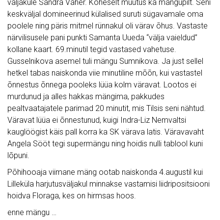
väljakule Sandra Vaher. Koheselt muutus ka mängupilt. Seni
keskväljal domineerinud külalised suruti sügavamale oma
poolele ning päris mitmel rünnakul oli värav õhus. Vastaste
närvilisusele pani punkti Samanta Uueda “välja vaieldud”
kollane kaart. 69.minutil tegid vastased vahetuse.
Gusselnikova asemel tuli mängu Sumnikova. Ja just sellel
hetkel tabas naiskonda viie minutiline mõõn, kui vastastel
õnnestus õnnega pooleks lüüa kolm väravat. Lootos ei
murdunud ja alles hakkas mängima, pakkudes
pealtvaatajatele parimad 20 minutit, mis Tilsis seni nähtud.
Väravat lüüa ei õnnestunud, kuigi Indra-Liz Nemvaltsi
kauglöögist käis pall korra ka SK värava latis. Väravavaht
Angela Sööt tegi supermängu ning hoidis nulli tablool kuni
lõpuni.
Põhihooaja viimane mäng ootab naiskonda 4.augustil kui
Lilleküla harjutusväljakul minnakse vastamisi liidripositsiooni
hoidva Floraga, kes on hirmsas hoos.
enne mängu …