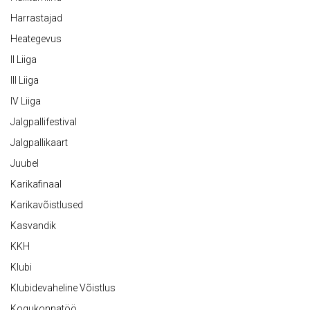
Harrastajad
Heategevus
II Liiga
III Liiga
IV Liiga
Jalgpallifestival
Jalgpallikaart
Juubel
Karikafinaal
Karikavõistlused
Kasvandik
KKH
Klubi
Klubidevaheline Võistlus
Kogukonnatöö