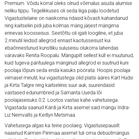
Premium. Võidu korral oleks olnud võimalus asuda alumise
neliku tippu. Tegelikkuses oli seda liiga palju loodetud.
Vigastustelaine on naiskonna ridasid kõvasti kahandanud
ning kaitseliin pidi juba kolmas mäng järjest mängima
erinevas koosseisus. Seetõttu oli igati loogiline, et juba
2.minutil leidsid allegrod ennast kaotusseisust kui
ebaõnnestunud kunstliku suluseisu olukorra lahendas
väravaks Renita Roopalu. Mängupilt sellest küll ei muutunud,
kuid tugeva pärituulega mänginud allegrod ei suutnud kuni
poolaja lõpuni seda enda kasuks pöörata. Hoopis poolaja
viimasel minutil, kui vigastustega olid platsi ääres Kärt Hüdsi
ja Kirta Talgre ning kaitseliinis suur auk, suurendasid
vastased edunumbreid ja Samanta Uueda lõi
poolajaseisuks 0:2. Lootos vastas kahe vahetusega.
Vigastada saanud Kärdi ja Kirta asemel said mängu Indra-
Liz Nemvalts ja Keitlyn Metsmaa.
Vahetusega algas ka teine poolaeg. Vigastusepausilt
naasnud Karmen Piirimaa asemel tuli oma debüütmängus