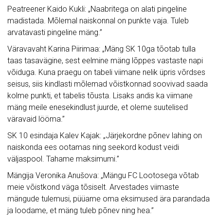
Peatreener Kaido Kukli: „Naabritega on alati pingeline
madistada. Mõlemal naiskonnal on punkte vaja. Tuleb
arvatavasti pingeline mäng.”
Väravavaht Karina Piirimaa: „Mäng SK 10ga tõotab tulla
taas tasavägine, sest eelmine mäng lõppes vastaste napi
võiduga. Kuna praegu on tabeli viimane nelik üpris võrdses
seisus, siis kindlasti mõlemad võistkonnad soovivad saada
kolme punkti, et tabelis tõusta. Lisaks andis ka viimane
mäng meile enesekindlust juurde, et oleme suutelised
väravaid lööma.”
SK 10 esindaja Kalev Kajak: „Järjekordne põnev lahing on
naiskonda ees ootamas ning seekord kodust veidi
väljaspool. Tahame maksimumi.”
Mängija Veronika Anušova: „Mängu FC Lootosega võtab
meie võistkond väga tõsiselt. Arvestades viimaste
mängude tulemusi, püüame oma eksimused ära parandada
ja loodame, et mäng tuleb põnev ning hea.”