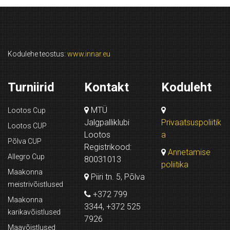
Kodulehe teostus:
www.innar.eu
Turniirid
Kontakt
Koduleht
MTÜ
Lootos Cup
Jalgpalliklubi
Privaatsuspoliitik
Lootos CUP
Lootos
a
Põlva CUP
Registrikood:
Annetamise
Allegro Cup
80031013
poliitika
Maakonna
Piiri tn. 5, Põlva
meistrivõistlused
+372 799
Maakonna
3344, +372 525
karikavõistlused
7926
Maavõistlused