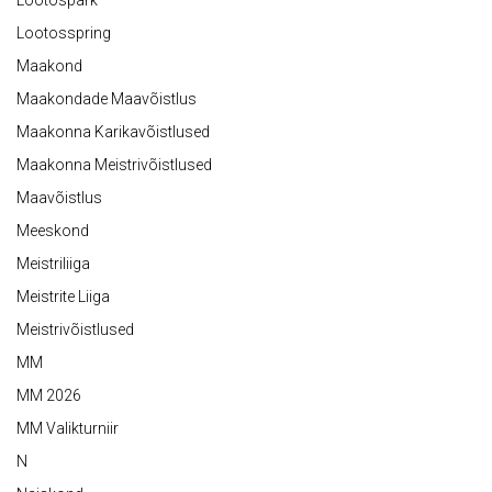
Lootospark
Lootosspring
Maakond
Maakondade Maavõistlus
Maakonna Karikavõistlused
Maakonna Meistrivõistlused
Maavõistlus
Meeskond
Meistriliiga
Meistrite Liiga
Meistrivõistlused
MM
MM 2026
MM Valikturniir
N