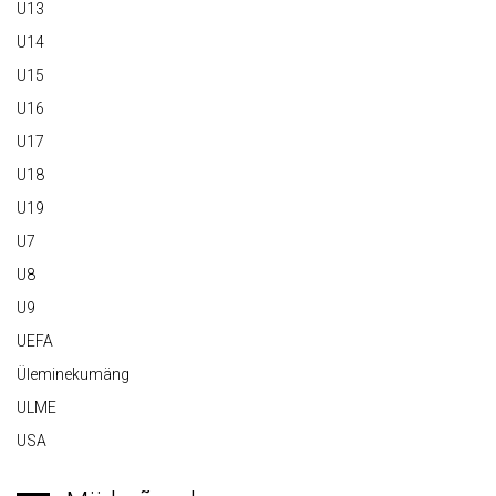
U13
U14
U15
U16
U17
U18
U19
U7
U8
U9
UEFA
Üleminekumäng
ULME
USA