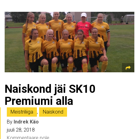
Naiskond jäi SK10
Premiumi alla
Meistriliiga
,
Naiskond
By
Indrek Käo
juuli 28, 2018
Kommentaare pole