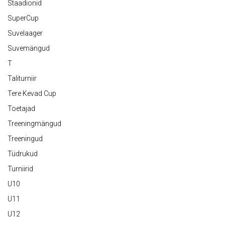
Staadionid
SuperCup
Suvelaager
Suvemängud
T
Taliturniir
Tere Kevad Cup
Toetajad
Treeningmängud
Treeningud
Tüdrukud
Turniirid
U10
U11
U12