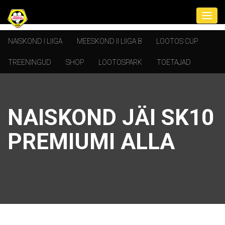
NAISKOND I LIIGA
MEESKOND II LIIGA B
LOOTOS CUP
TREENINGUD
SHOP
LOOTOSPARK
TOETAJAD
NAISKOND JÄI SK10
PREMIUMI ALLA