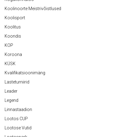
Koolinoorte Meistrivõistlused
Koolisport
Koolitus
Koondis
KOP
Koroona
KÜSK
Kvalifikatsioonimäng
Lasteturniirid
Leader
Legend
Linnastaadion
Lootos CUP
Lootose Vutid