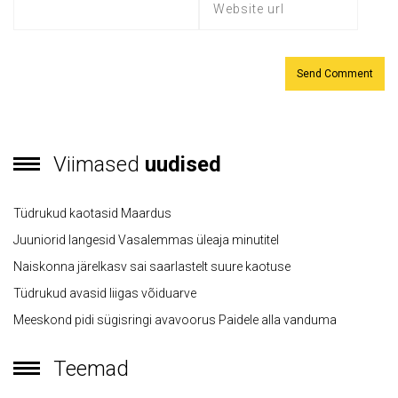
Viimased
uudised
Tüdrukud kaotasid Maardus
Juuniorid langesid Vasalemmas üleaja minutitel
Naiskonna järelkasv sai saarlastelt suure kaotuse
Tüdrukud avasid liigas võiduarve
Meeskond pidi sügisringi avavoorus Paidele alla vanduma
Teemad