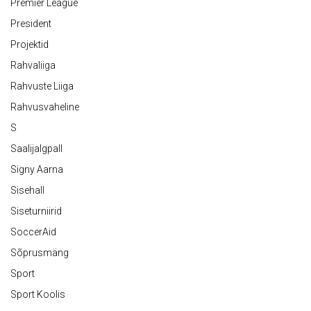
Premier League
President
Projektid
Rahvaliiga
Rahvuste Liiga
Rahvusvaheline
S
Saalijalgpall
Signy Aarna
Sisehall
Siseturniirid
SoccerAid
Sõprusmäng
Sport
Sport Koolis