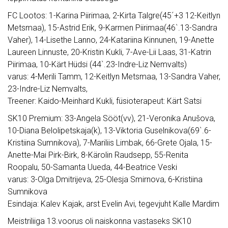
FC Lootos: 1-Karina Piirimaa, 2-Kirta Talgre(45´+3 12-Keitlyn
Metsmaa), 15-Astrid Erik, 9-Karmen Piirimaa(46`.13-Sandra
Vaher), 14-Lisethe Lanno, 24-Katariina Kinnunen, 19-Anette
Laureen Linnuste, 20-Kristin Kukli, 7-Ave-Lii Laas, 31-Katrin
Piirimaa, 10-Kärt Hüdsi (44`.23-Indre-Liz Nemvalts)
varus: 4-Merili Tamm, 12-Keitlyn Metsmaa, 13-Sandra Vaher,
23-Indre-Liz Nemvalts,
Treener: Kaido-Meinhard Kukli, füsioterapeut: Kärt Satsi
SK10 Premium: 33-Angela Sööt(vv), 21-Veronika Anušova,
10-Diana Belolipetskaja(k), 13-Viktoria Guselnikova(69`.6-
Kristiina Sumnikova), 7-Mariliis Limbak, 66-Grete Ojala, 15-
Anette-Mai Pirk-Birk, 8-Kärolin Raudsepp, 55-Renita
Roopalu, 50-Samanta Uueda, 44-Beatrice Veski
varus: 3-Olga Dmitrijeva, 25-Olesja Smirnova, 6-Kristiina
Sumnikova
Esindaja: Kalev Kajak, arst Evelin Avi, tegevjuht Kalle Mardim
Meistriliiga 13.voorus oli naiskonna vastaseks SK10