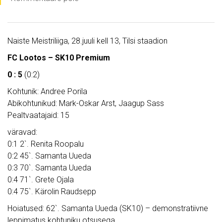
Naiste Meistriliiga, 28.juuli kell 13, Tilsi staadion
FC Lootos – SK10 Premium
0 : 5
(0:2)
Kohtunik: Andree Porila
Abikohtunikud: Mark-Oskar Arst, Jaagup Sass
Pealtvaatajaid: 15
väravad:
0:1 2`. Renita Roopalu
0:2 45`. Samanta Uueda
0:3 70`. Samanta Uueda
0:4 71`. Grete Ojala
0:4 75`. Kärolin Raudsepp
Hoiatused: 62`. Samanta Uueda (SK10) – demonstratiivne
leppimatus kohtuniku otsusega