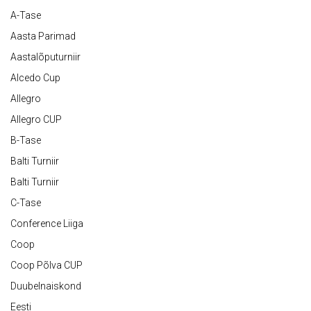
A-Tase
Aasta Parimad
Aastalõputurniir
Alcedo Cup
Allegro
Allegro CUP
B-Tase
Balti Turniir
Balti Turniir
C-Tase
Conference Liiga
Coop
Coop Põlva CUP
Duubelnaiskond
Eesti