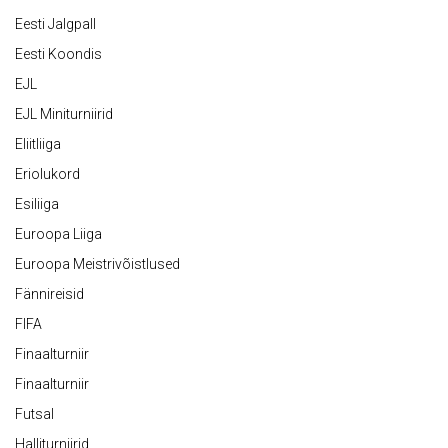
Eesti Jalgpall
Eesti Koondis
EJL
EJL Miniturniirid
Eliitliiga
Eriolukord
Esiliiga
Euroopa Liiga
Euroopa Meistrivõistlused
Fännireisid
FIFA
Finaalturniir
Finaalturniir
Futsal
Halliturniirid