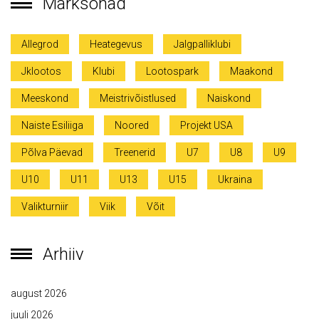
Märksõnad
Allegrod
Heategevus
Jalgpalliklubi
Jklootos
Klubi
Lootospark
Maakond
Meeskond
Meistrivõistlused
Naiskond
Naiste Esiliiga
Noored
Projekt USA
Põlva Päevad
Treenerid
U7
U8
U9
U10
U11
U13
U15
Ukraina
Valikturniir
Viik
Võit
Arhiiv
august 2026
juuli 2026