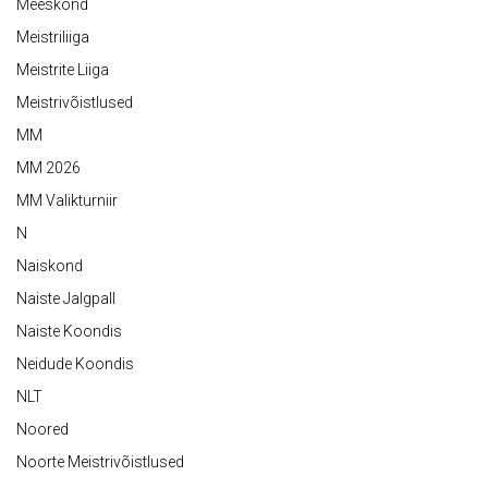
Meeskond
Meistriliiga
Meistrite Liiga
Meistrivõistlused
MM
MM 2026
MM Valikturniir
N
Naiskond
Naiste Jalgpall
Naiste Koondis
Neidude Koondis
NLT
Noored
Noorte Meistrivõistlused