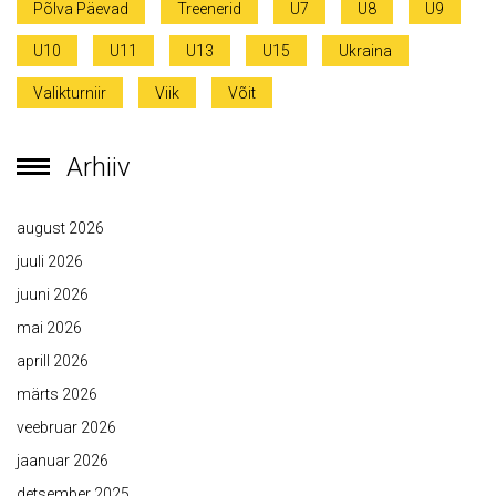
Põlva Päevad
Treenerid
U7
U8
U9
U10
U11
U13
U15
Ukraina
Valikturniir
Viik
Võit
Arhiiv
august 2026
juuli 2026
juuni 2026
mai 2026
aprill 2026
märts 2026
veebruar 2026
jaanuar 2026
detsember 2025