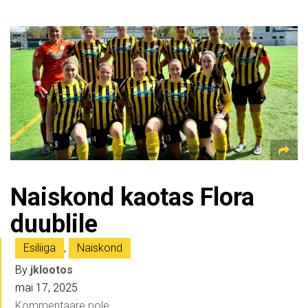
Naiskond kaotas Flora
duublile
Esiliiga
,
Naiskond
By
jklootos
mai 17, 2025
Kommentaare pole