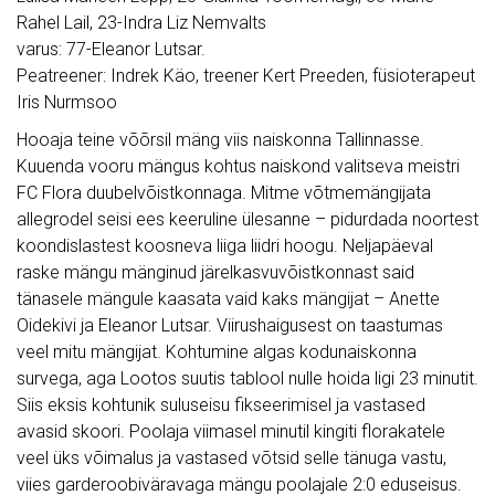
Rahel Lail, 23-Indra Liz Nemvalts
varus: 77-Eleanor Lutsar.
Peatreener: Indrek Käo, treener Kert Preeden, füsioterapeut
Iris Nurmsoo
Hooaja teine võõrsil mäng viis naiskonna Tallinnasse.
Kuuenda vooru mängus kohtus naiskond valitseva meistri
FC Flora duubelvõistkonnaga. Mitme võtmemängijata
allegrodel seisi ees keeruline ülesanne – pidurdada noortest
koondislastest koosneva liiga liidri hoogu. Neljapäeval
raske mängu mänginud järelkasvuvõistkonnast said
tänasele mängule kaasata vaid kaks mängijat – Anette
Oidekivi ja Eleanor Lutsar. Viirushaigusest on taastumas
veel mitu mängijat. Kohtumine algas kodunaiskonna
survega, aga Lootos suutis tablool nulle hoida ligi 23 minutit.
Siis eksis kohtunik suluseisu fikseerimisel ja vastased
avasid skoori. Poolaja viimasel minutil kingiti florakatele
veel üks võimalus ja vastased võtsid selle tänuga vastu,
viies garderoobiväravaga mängu poolajale 2:0 eduseisus.