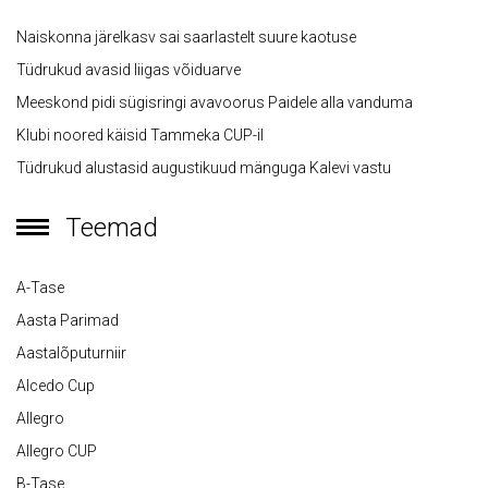
Naiskonna järelkasv sai saarlastelt suure kaotuse
Tüdrukud avasid liigas võiduarve
Meeskond pidi sügisringi avavoorus Paidele alla vanduma
Klubi noored käisid Tammeka CUP-il
Tüdrukud alustasid augustikuud mänguga Kalevi vastu
Teemad
A-Tase
Aasta Parimad
Aastalõputurniir
Alcedo Cup
Allegro
Allegro CUP
B-Tase