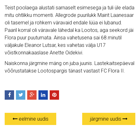
Teist poolaega alustati sarnaselt esimesega ja tuli üle elada
mitu ohtlikku momenti. Allegrode puurilukk Mairit Laanesaar
oli tasemel ja rohkem väravaid endale lüüa ei lubanud.
Paaril korral oli väravale lähedal ka Lootos, aga seekord jäi
Flora puur puutumata. Ainsa vahetusena sai 68.minutil
väljakule Eleanor Lutsar, kes vahetas välja U17
võistkonnakaaslase Anette Oidekivi.
Naiskonna järgmine mäng on juba juunis. Lastekaitsepäeval
võõrustatakse Lootospargis tänast vastast FC Flora II.
eelmine uudis
järgmine uudis