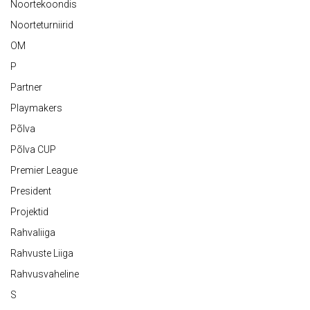
Noortekoondis
Noorteturniirid
OM
P
Partner
Playmakers
Põlva
Põlva CUP
Premier League
President
Projektid
Rahvaliiga
Rahvuste Liiga
Rahvusvaheline
S