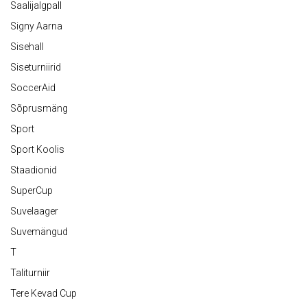
Saalijalgpall
Signy Aarna
Sisehall
Siseturniirid
SoccerAid
Sõprusmäng
Sport
Sport Koolis
Staadionid
SuperCup
Suvelaager
Suvemängud
T
Taliturniir
Tere Kevad Cup