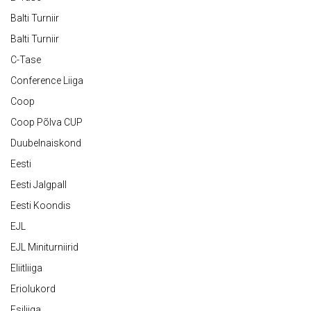
Balti Turniir
Balti Turniir
C-Tase
Conference Liiga
Coop
Coop Põlva CUP
Duubelnaiskond
Eesti
Eesti Jalgpall
Eesti Koondis
EJL
EJL Miniturniirid
Eliitliiga
Eriolukord
Esiliiga