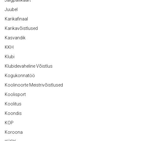
Jalgpallikaart
Juubel
Karikafinaal
Karikavõistlused
Kasvandik
KKH
Klubi
Klubidevaheline Võistlus
Kogukonnatöö
Koolinoorte Meistrivõistlused
Koolisport
Koolitus
Koondis
KOP
Koroona