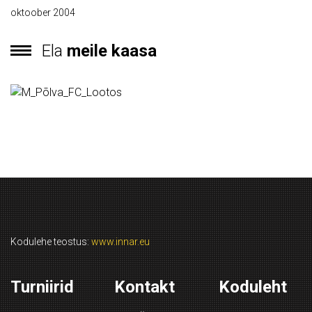
oktoober 2004
Ela
meile kaasa
Kodulehe teostus:
www.innar.eu
Turniirid
Kontakt
Koduleht