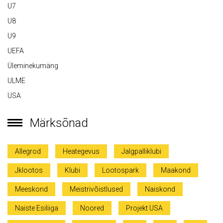
U7
U8
U9
UEFA
Üleminekumäng
ULME
USA
Märksõnad
Allegrod
Heategevus
Jalgpalliklubi
Jklootos
Klubi
Lootospark
Maakond
Meeskond
Meistrivõistlused
Naiskond
Naiste Esiliiga
Noored
Projekt USA