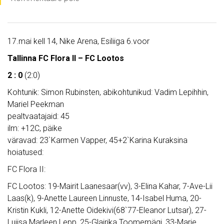
17.mai kell 14, Nike Arena, Esiliiga 6.voor
Tallinna FC Flora II – FC Lootos
2 : 0
(2:0)
Kohtunik: Simon Rubinsten, abikohtunikud: Vadim Lepihhin,
Mariel Peekman
pealtvaatajaid: 45
ilm: +12C, päike
väravad: 23`Karmen Vapper, 45+2`Karina Kuraksina
hoiatused:
FC Flora II:
FC Lootos: 19-Mairit Laanesaar(vv), 3-Elina Kahar, 7-Ave-Lii
Laas(k), 9-Anette Laureen Linnuste, 14-Isabel Huma, 20-
Kristin Kukli, 12-Anette Oidekivi(68`77-Eleanor Lutsar), 27-
Luiisa Marleen Lepp, 25-Glairika Toomemägi, 33-Marie