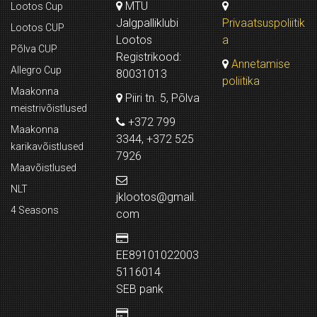
MTÜ
Lootos Cup
Jalgpalliklubi
Privaatsuspoliitik
Lootos CUP
Lootos
a
Põlva CUP
Registrikood:
Annetamise
Allegro Cup
80031013
poliitika
Maakonna
Piiri tn. 5, Põlva
meistrivõistlused
+372 799
Maakonna
3344, +372 525
karikavõistlused
7926
Maavõistlused
NLT
jklootos@gmail.
4 Seasons
com
EE89101022003
5116014
SEB pank