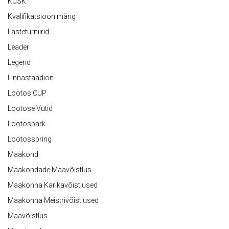
KÜSK
Kvalifikatsioonimäng
Lasteturniirid
Leader
Legend
Linnastaadion
Lootos CUP
Lootose Vutid
Lootospark
Lootosspring
Maakond
Maakondade Maavõistlus
Maakonna Karikavõistlused
Maakonna Meistrivõistlused
Maavõistlus