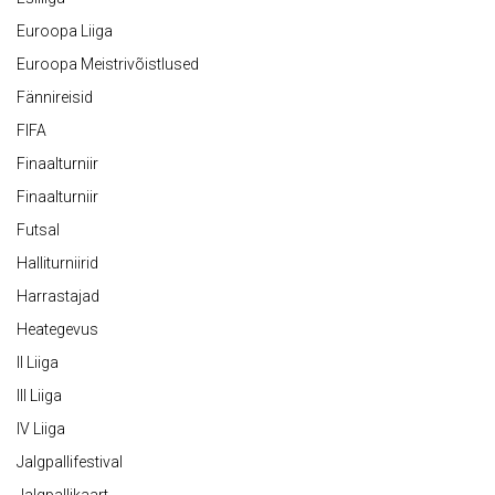
Euroopa Liiga
Euroopa Meistrivõistlused
Fännireisid
FIFA
Finaalturniir
Finaalturniir
Futsal
Halliturniirid
Harrastajad
Heategevus
II Liiga
III Liiga
IV Liiga
Jalgpallifestival