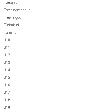
Toetajad
Treeningmängud
Treeningud
Tüdrukud
Turniirid
U10
U11
U12
U13
U14
U15
U16
U17
U18
U19