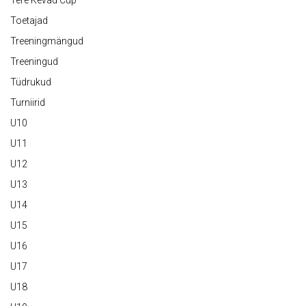
Tere Kevad Cup
Toetajad
Treeningmängud
Treeningud
Tüdrukud
Turniirid
U10
U11
U12
U13
U14
U15
U16
U17
U18