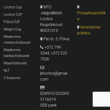
MTÜ
Lootos Cup
Jalgpalliklubi
Privaatsuspoliitik
Lootos CUP
Lootos
a
Põlva CUP
Registrikood:
Annetamise
Allegro Cup
80031013
poliitika
Maakonna
Piiri tn. 5, Põlva
meistrivõistlused
+372 799
Maakonna
3344, +372 525
karikavõistlused
7926
Maavõistlused
NLT
jklootos@gmail.
4 Seasons
com
EE89101022003
5116014
SEB pank