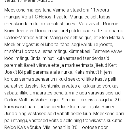
varus: 17-Martin Adusoo
Meeskond mängis täna Väimela staadionil 11.vooru
mängus Võru FC Helios II vastu. Mängu eelselt tabas
meeskonda mitu ootamatust järjest. Väravavaht Roomet
Kõivu teenetest loobumise järel pidi kindad kätte tõmbama
Carlos-Mathias Vaher. Mängu eelselt selgus, et Sten Markus
Meekleri vigastus ei luba tal täna isegi väljakule joosta,
mistõttu Lootos alustas mängu kümnekesi. Esimene värav
löödi mängu 3ndal minutil kui vastased tsenderdasid
paremalt äärelt värava ette ja markeerimata jäetud Kert
Joakit lõi palli paremale alla nurka. Kaks minutit hiljem
kordus sama stsenaarium, kuid seekord läks kastis palli
pärast võitluseks. Kohtuniku arvates ei kukkunud võrukas
vabatahtlikult, määrates penalti, mille aga väravas seisnud
Carlos Mathias Vaher tõrjus. 9.minutil oli seis siiski juba 2:0,
kui vasakul äärel jäi tsenderduse katmisel hiljaks Rainer
Jüriöö ning vastased said vabalt peale lüüa. Meeskond pani
palli mängu, vastased võitsid selle ning trahvikastis kukutas
Reigo Käis võruka. Vile, penalti ja 3:0. Lootose noor