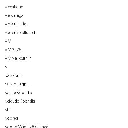
Meeskond
Meistriliiga
Meistrite Liiga
Meistrivõistlused
MM
MM 2026
MM Valikturniir
N
Naiskond
Naiste Jalgpall
Naiste Koondis
Neidude Koondis
NLT
Noored
Noorte Meistrivõistlused