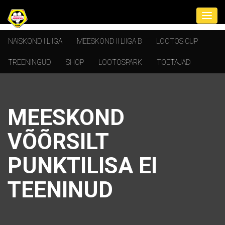
NAISKOND I LIIGA
MEESKOND II LIIGA B
LOOTOS CUP
TREENINGUD
SHOP
LOOTOSPARK
TOETAJAD
MEESKOND
VÕÕRSILT
PUNKTILISA EI
TEENINUD