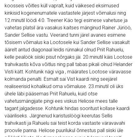
koosseis võitles küll vapralt, kuid väikesed eksimused
kinkisid kogenenumatele vastastele järjest võimalusi ning
12.minutil löödi 4:0. Treener Käo tegi esimese vahetuse ja
vahetas platsil ära vasakus kaitses mänginud Rainer Jüriöö,
Sander Sellise vastu. Veerand tunni järel avanes esimene
tõsisem võimalus ka Lootosele kui Sander Sellise vasakult
äärelt antud diagonaal leidis rünnakul olnud Priit Rahuelu,
kelle pealöök siiski pisut nõrgaks jäi. 20.minutil käis Lootose
trahvikastis kõva võitlus ning pall tabas pikali olnud Helander
Visti kätt. Kohtunik nägi viga , määrates Lootose väravasse
kolmanda penalti. Esmalt sai Vist kaardi ning seejärel
realiseerisid kohalikud oma võimaluse. 23.minutil oli üks
ühele läbi pääsemas Priit Rahuelu, kuid otse
vahetusmängijate pingi ees viskus Heliose mees talle
tagant jalgadesse. Kohtunik hindas sooritust kollase kaardi
vääriliseks. Järgnenud karistuslöögi keerutas Sellis
trahvikasti ja Rahuelu sai teist korda vastaste väravavahi
proovile panna. Heliose puurilukul õnnestus pall siiski üle