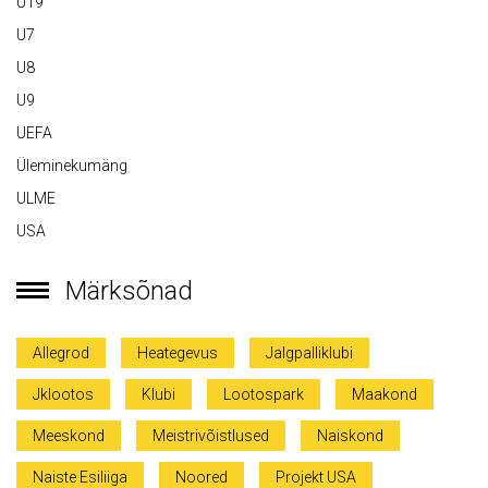
U19
U7
U8
U9
UEFA
Üleminekumäng
ULME
USA
Märksõnad
Allegrod
Heategevus
Jalgpalliklubi
Jklootos
Klubi
Lootospark
Maakond
Meeskond
Meistrivõistlused
Naiskond
Naiste Esiliiga
Noored
Projekt USA