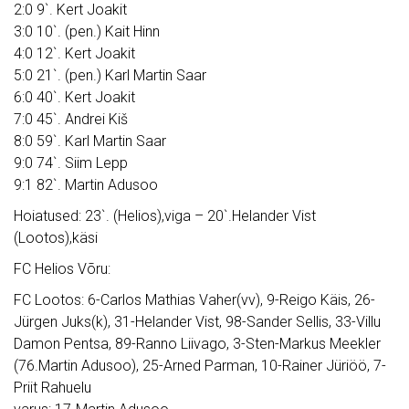
2:0 9`. Kert Joakit
3:0 10`. (pen.) Kait Hinn
4:0 12`. Kert Joakit
5:0 21`. (pen.) Karl Martin Saar
6:0 40`. Kert Joakit
7:0 45`. Andrei Kiš
8:0 59`. Karl Martin Saar
9:0 74`. Siim Lepp
9:1 82`. Martin Adusoo
Hoiatused: 23`. (Helios),viga – 20`.Helander Vist
(Lootos),käsi
FC Helios Võru:
FC Lootos: 6-Carlos Mathias Vaher(vv), 9-Reigo Käis, 26-
Jürgen Juks(k), 31-Helander Vist, 98-Sander Sellis, 33-Villu
Damon Pentsa, 89-Ranno Liivago, 3-Sten-Markus Meekler
(76.Martin Adusoo), 25-Arned Parman, 10-Rainer Jüriöö, 7-
Priit Rahuelu