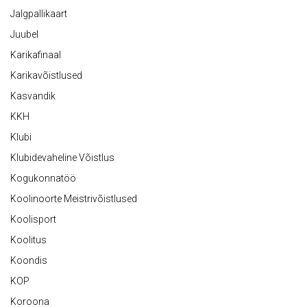
Jalgpallikaart
Juubel
Karikafinaal
Karikavõistlused
Kasvandik
KKH
Klubi
Klubidevaheline Võistlus
Kogukonnatöö
Koolinoorte Meistrivõistlused
Koolisport
Koolitus
Koondis
KOP
Koroona