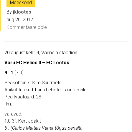
Meeskond
By
jklootos
aug 20, 2017
Kommentaare pole
20.august kell 14, Väimela staadion
Võru FC Helios II – FC Lootos
9 : 1
(7:0)
Peakohtunik: Siim Suurmets
Abikohtunikud: Lauri Lehiste, Tauno Reili
Pealtvaatajaid: 23
Ilm:
väravad:
1:0 3`. Kert Joakit
5`. (Carlos Mattias Vaher tõrjus penalti)