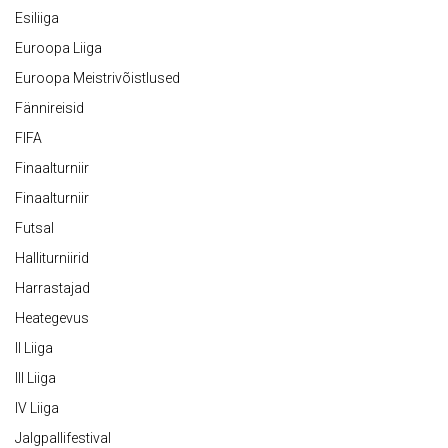
Esiliiga
Euroopa Liiga
Euroopa Meistrivõistlused
Fännireisid
FIFA
Finaalturniir
Finaalturniir
Futsal
Halliturniirid
Harrastajad
Heategevus
II Liiga
III Liiga
IV Liiga
Jalgpallifestival