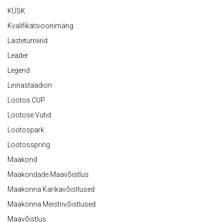
KÜSK
Kvalifikatsioonimäng
Lasteturniirid
Leader
Legend
Linnastaadion
Lootos CUP
Lootose Vutid
Lootospark
Lootosspring
Maakond
Maakondade Maavõistlus
Maakonna Karikavõistlused
Maakonna Meistrivõistlused
Maavõistlus