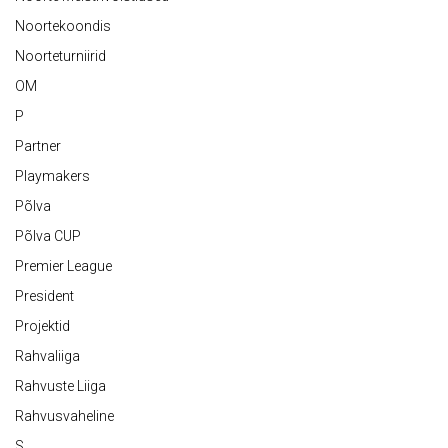
Noortekoondis
Noorteturniirid
OM
P
Partner
Playmakers
Põlva
Põlva CUP
Premier League
President
Projektid
Rahvaliiga
Rahvuste Liiga
Rahvusvaheline
S