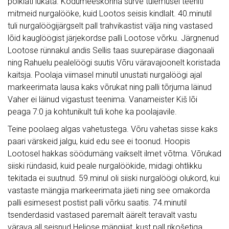
põiklati lükata. Kodumeeskonna surve tulemusel teeniti
mitmeid nurgalööke, kuid Lootos seisis kindlalt. 40.minutil
tuli nurgalöögijärgselt pall trahvikastist välja ning vastased
lõid kauglöögist järjekordse palli Lootose võrku. Järgnenud
Lootose rünnakul andis Sellis taas suurepärase diagonaali
ning Rahuelu pealelöögi suutis Võru väravajoonelt koristada
kaitsja. Poolaja viimasel minutil unustati nurgalöögi ajal
markeerimata lausa kaks võrukat ning palli tõrjuma läinud
Vaher ei läinud vigastust teenima. Vanameister Kiš lõi
peaga 7:0 ja kohtunikult tuli kohe ka poolajavile.
Teine poolaeg algas vahetustega. Võru vahetas sisse kaks
paari värskeid jalgu, kuid edu see ei toonud. Hoopis
Lootosel hakkas söödumäng vaikselt ilmet võtma. Võrukad
siiski ründasid, kuid peale nurgalöökide, midagi ohtlikku
tekitada ei suutnud. 59.minul oli siiski nurgalöögi olukord, kui
vastaste mängija markeerimata jäeti ning see omakorda
palli esimesest postist palli võrku saatis. 74.minutil
tsenderdasid vastased paremalt äärelt teravalt vastu
värava all seisnud Heliose mängijat, kust pall rikošetiga