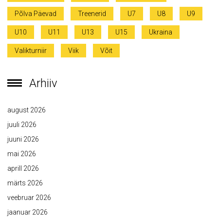
Põlva Päevad
Treenerid
U7
U8
U9
U10
U11
U13
U15
Ukraina
Valikturniir
Viik
Võit
Arhiiv
august 2026
juuli 2026
juuni 2026
mai 2026
aprill 2026
märts 2026
veebruar 2026
jaanuar 2026