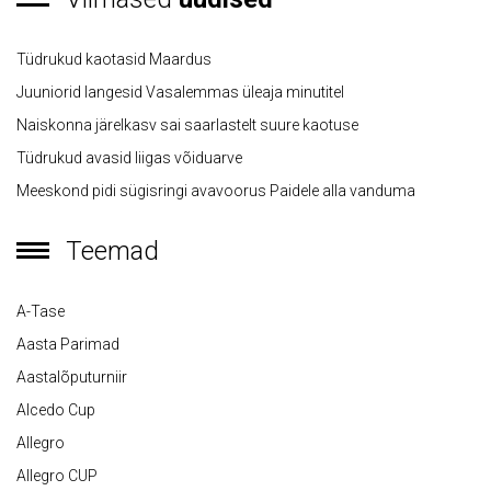
Tüdrukud kaotasid Maardus
Juuniorid langesid Vasalemmas üleaja minutitel
Naiskonna järelkasv sai saarlastelt suure kaotuse
Tüdrukud avasid liigas võiduarve
Meeskond pidi sügisringi avavoorus Paidele alla vanduma
Teemad
A-Tase
Aasta Parimad
Aastalõputurniir
Alcedo Cup
Allegro
Allegro CUP