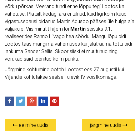
võrku põrkas. Veerand tundi enne lõppu tegi Lootos ka
vahetuse. Platsilt kedagi ära ei tulnud, kuid ligi kolm kuud
vigastusepausi pidanud Martin Adusoo pääses üle hulga aja
väljakule. Viis minutit hiljem lõi
Martin
seisuks 9:1,
realiseerides Ranno Liivago hea söödu. Mängu lõpu pidi
Lootos taas mängima vähemuses kui jalatrauma tõttu pidi
lahkuma Sander Sellis. Skoor siiski ei muutunud ning
võrukad said teenitud kolm punkti.
Järgmine kohtumine ootab Lootost ees 27.augustil kui
Viljandis kohtutakse sealse Tulevik IV võistkonnaga.
eelmine uudis
järgmine uudis