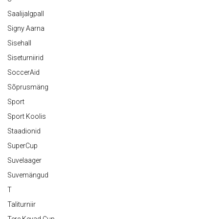
Saalijalgpall
Signy Aarna
Sisehall
Siseturniirid
SoccerAid
Sõprusmäng
Sport
Sport Koolis
Staadionid
SuperCup
Suvelaager
Suvemängud
T
Taliturniir