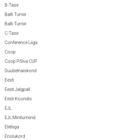
B-Tase
Balti Turniir
Balti Turniir
C-Tase
Conference Liiga
Coop
Coop Põlva CUP
Duubelnaiskond
Eesti
Eesti Jalgpall
Eesti Koondis
EJL
EJL Miniturniirid
Eliitliiga
Eriolukord