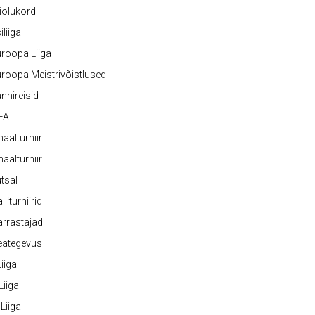
iolukord
iliiga
roopa Liiga
roopa Meistrivõistlused
nnireisid
FA
naalturniir
naalturniir
tsal
lliturniirid
rrastajad
eategevus
 Liiga
 Liiga
 Liiga