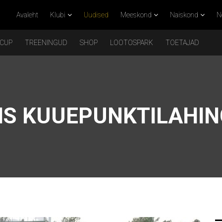
Avaleht
Klubi
Uudised
Meeskond
Naiskond
N
 CUP
TREENINGUD
SHOP
LOOTOSPARK
TOETAJAD
IS KUUEPUNKTILAHI