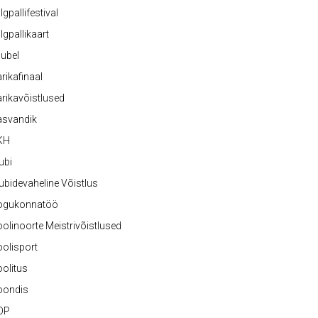
lgpallifestival
lgpallikaart
ubel
rikafinaal
rikavõistlused
asvandik
KH
ubi
ubidevaheline Võistlus
ogukonnatöö
olinoorte Meistrivõistlused
olisport
olitus
oondis
OP