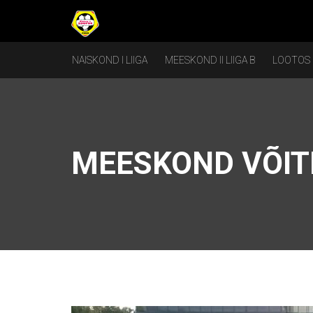
NAISKOND I LIIGA
MEESKOND II LIIGA B
LOOTOS
MEESKOND VÕIT