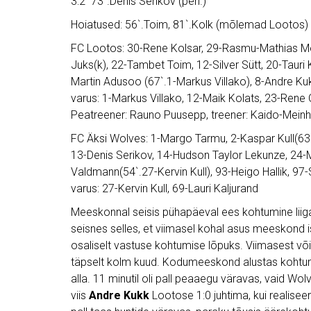
3:2 73`.Denis Serikov (pen.)
Hoiatused: 56`.Toim, 81`.Kolk (mõlemad Lootos) –
FC Lootos: 30-Rene Kolsar, 29-Rasmu-Mathias Mõt
Juks(k), 22-Tambet Toim, 12-Silver Sütt, 20-Tauri
Martin Adusoo (67`.1-Markus Villako), 8-Andre Ku
varus: 1-Markus Villako, 12-Maik Kolats, 23-Rene 
Peatreener: Rauno Puusepp, treener: Kaido-Meinha
FC Äksi Wolves: 1-Margo Tarmu, 2-Kaspar Kull(63`.6
13-Denis Serikov, 14-Hudson Taylor Lekunze, 24-
Valdmann(54`.27-Kervin Kull), 93-Heigo Hallik, 97
varus: 27-Kervin Kull, 69-Lauri Kaljurand
Meeskonnal seisis pühapäeval ees kohtumine liiga
seisnes selles, et viimasel kohal asus meeskond 
osaliselt vastuse kohtumise lõpuks. Viimasest võidu
täpselt kolm kuud. Kodumeeskond alustas kohtumis
alla. 11 minutil oli pall peaaegu väravas, vaid Wol
viis
Andre Kukk
Lootose 1:0 juhtima, kui realisee