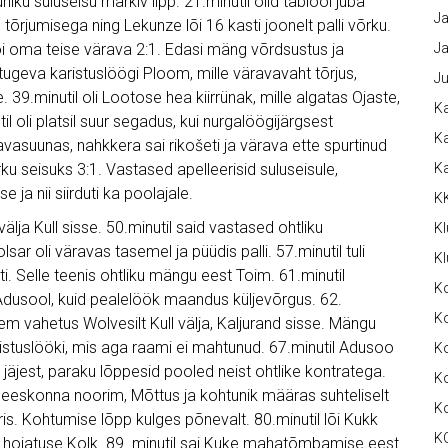
iku suluseisu märkiv lipp. 21.minutil olid tablool juba
Ja
u tõrjumisega ning Lekunze lõi 16 kasti joonelt palli võrku.
i oma teise värava 2:1. Edasi mäng võrdsustus ja
Ja
ugeva karistuslöögi Ploom, mille väravavaht tõrjus,
Ju
 39.minutil oli Lootose hea kiirrünak, mille algatas Ojaste,
Ka
 oli platsil suur segadus, kui nurgalöögijärgsest
Ka
ravasuunas, nahkkera sai rikošeti ja värava ette spurtinud
u seisuks 3:1. Vastased apelleerisid suluseisule,
K
e ja nii siirduti ka poolajale.
K
ja Kull sisse. 50.minutil said vastased ohtliku
Kl
sar oli väravas tasemel ja püüdis palli. 57.minutil tuli
Kl
i. Selle teenis ohtliku mängu eest Toim. 61.minutil
K
usool, kuid pealelöök maandus küljevõrgus. 62.
Ko
ljem vahetus Wolvesilt Kull välja, Kaljurand sisse. Mängu
ristuslööki, mis aga raami ei mahtunud. 67.minutil Adusoo
Ko
 jäjest, paraku lõppesid pooled neist ohtlike kontratega.
Ko
meeskonna noorim, Mõttus ja kohtunik määras suhteliselt
K
ris. Kohtumise lõpp kulges põnevalt. 80.minutil lõi Kukk
K
nis hoiatuse Kolk. 89. minutil sai Kuke mahatõmbamise eest