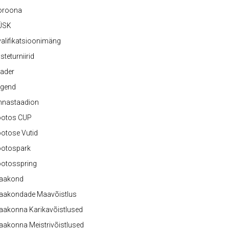
oroona
ÜSK
alifikatsioonimäng
steturniirid
ader
egend
nnastaadion
ootos CUP
otose Vutid
ootospark
ootosspring
aakond
aakondade Maavõistlus
aakonna Karikavõistlused
akonna Meistrivõistlused