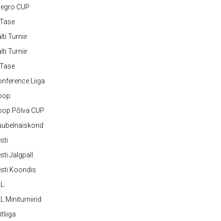
legro CUP
-Tase
lti Turniir
lti Turniir
-Tase
nference Liiga
oop
oop Põlva CUP
uubelnaiskond
sti
sti Jalgpall
sti Koondis
JL
L Miniturniirid
itliiga