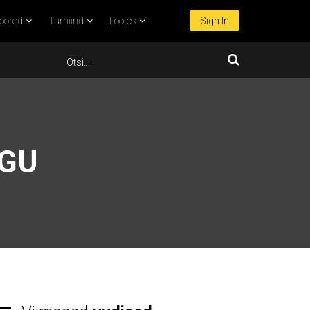
oored
Turniirid
Lootos
Sign In
NGU