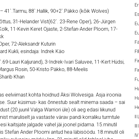
Er
 41`.Tarmu, 88`.Hallik, 90+2`.Päkko (kõik Wolves)
Es
tus, 31-Helander Vist(62`. 23-Rene Oper), 26-Jürgen
Eu
 Kolk, 11-Kevin Keret Ojaste, 2-Stefan-Ander Ploom, 17-
Eu
kk
Fä
Oper, 72-Aleksandr Kuturin
rd Kukli, esindaja: Indrek Käo
FI
Fi
9-Lauri Kaljurand), 3-Indrek-Ivari Saluvee, 11-Kert Hüdsi,
Margus Rosin, 50-Kristo Päkko, 88-Meelis
Fi
-Sharib Khan
Fu
Ha
s eelviimast kohta hoidnud Äksi Wolvesiga. Asja iroonia
Ha
ise. Suur küsimus- kas õnnestub sealt minema saada – sai
H
st (20.juunil Valga Warriori üle) oli aeg edasi liikunud
t maruliselt ja vastaste värav pandi korraliku turmtule
II
vesi kaitsjate jalgade vahel jäi joonel pidama. 15.minutil
III
ris Stefan Ander Ploomi antud hea läbisöödu. 18.minutil oli
IV