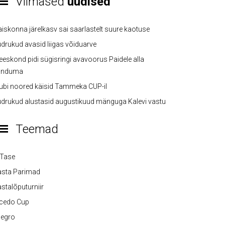
Viimased
uudised
iskonna järelkasv sai saarlastelt suure kaotuse
drukud avasid liigas võiduarve
eskond pidi sügisringi avavoorus Paidele alla
anduma
ubi noored käisid Tammeka CUP-il
drukud alustasid augustikuud mänguga Kalevi vastu
Teemad
-Tase
asta Parimad
stalõputurniir
lcedo Cup
legro