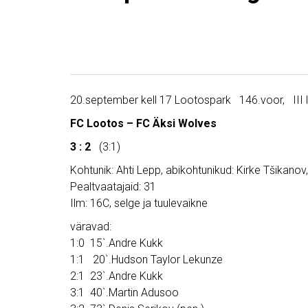
20.september kell 17 Lootospark 146.voor, III l
FC Lootos – FC Äksi Wolves
3 : 2
(3:1)
Kohtunik: Ahti Lepp, abikohtunikud: Kirke Tšikanov
Pealtvaatajaid: 31
Ilm: 16C, selge ja tuulevaikne
väravad:
1:0 15`.Andre Kukk
1:1 20`.Hudson Taylor Lekunze
2:1 23`.Andre Kukk
3:1 40`.Martin Adusoo