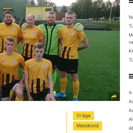
Na
Tü
Me
v
Kl
Tü
A
A
Aa
III liiga
,
A
Meeskond
Al