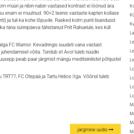
om müüri ja nibin-nabin vastased kontrast ei löönud ära.
K
eisu enam ei muutnud. 90+2 teenis vastaste kapten kollase
K
ti) ja tuli ka kohe lõpuvile. Rasked kolm punti lisandusid
Kv
a täna sünnipäeva tähistanud Priit Rahuelule, kes küll
La
Le
ga FC Warrior. Kevadringis suudeti vana vastast
L
i juhendamisel võita. Tundub et Avol tuleb nüüdki
epp peab paar järgmist mängu meditsiinilistel põhjustel
Li
L
TRT77, FC Otepää ja Tartu Helios IIga. Võõrsil tuleb
Lo
L
L
M
M
M
järgmine uudis
Ma