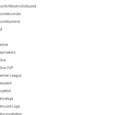
orte Meistrivõistlused
oortekoondis
orteturniirid
M
rtner
laymakers
õlva
õlva CUP
emier League
esident
ojektid
hvaliiga
hvuste Liiga
ahvusvaheline