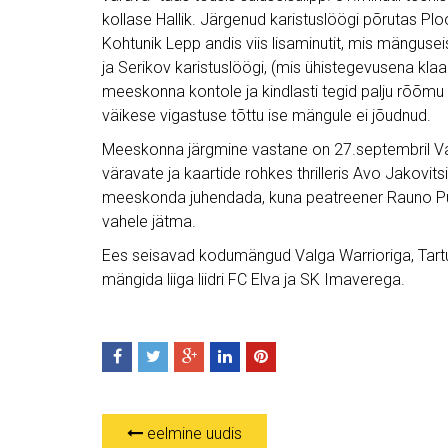
kollase Hallik. Järgenud karistuslöögi põrutas Plo
Kohtunik Lepp andis viis lisaminutit, mis mängus
ja Serikov karistuslöögi, (mis ühistegevusena klaari
meeskonna kontole ja kindlasti tegid palju rõõmu k
väikese vigastuse tõttu ise mängule ei jõudnud.
Meeskonna järgmine vastane on 27.septembril Val
väravate ja kaartide rohkes thrilleris Avo Jakovits
meeskonda juhendada, kuna peatreener Rauno Puus
vahele jätma.
Ees seisavad kodumängud Valga Warrioriga, Tartu 
mängida liiga liidri FC Elva ja SK Imaverega.
eelmine uudis