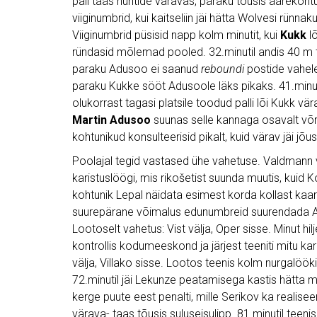
pall taas huntide väravas, paraku tõusis äärekohtun
viiginumbrid, kui kaitseliin jäi hätta Wolvesi rünnak
Viiginumbrid püsisid napp kolm minutit, kui
Kukk
lõ
ründasid mõlemad pooled. 32.minutil andis 40 m t
paraku Adusoo ei saanud
reboundi
postide vahele.
paraku Kukke sööt Adusoole läks pikaks. 41.minutil
olukorrast tagasi platsile toodud palli lõi Kukk vä
Martin Adusoo
suunas selle kannaga osavalt võrk
kohtunikud konsulteerisid pikalt, kuid värav jäi jõuss
Poolajal tegid vastased ühe vahetuse. Valdmann väl
karistuslöögi, mis rikošetist suunda muutis, kuid Kol
kohtunik Lepal näidata esimest korda kollast kaart
suurepärane võimalus edunumbreid suurendada Ad
Lootoselt vahetus: Vist välja, Oper sisse. Minut hi
kontrollis kodumeeskond ja järjest teeniti mitu ka
välja, Villako sisse. Lootos teenis kolm nurgalööki
72.minutil jäi Lekunze peatamisega kastis hätta 
kerge puute eest penalti, mille Serikov ka realisee
värava- taas tõusis suluseisulipp. 81.minutil tee