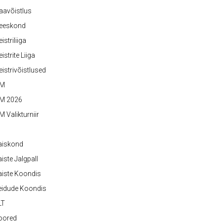
aavõistlus
eeskond
istriliiga
istrite Liiga
istrivõistlused
M
M 2026
 Valikturniir
aiskond
iste Jalgpall
iste Koondis
eidude Koondis
LT
oored