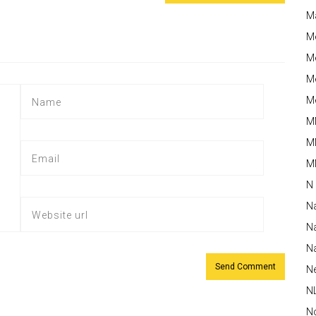
M
M
Me
Me
Me
M
M
MM
N
N
Na
Na
N
N
N