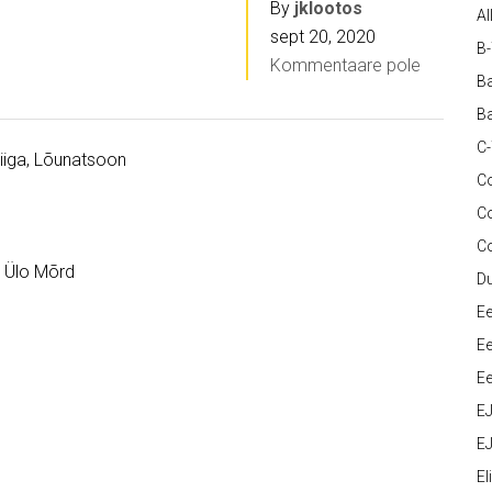
By
jklootos
Al
sept 20, 2020
B
Kommentaare pole
Ba
Ba
C
iiga, Lõunatsoon
Co
C
C
, Ülo Mõrd
D
Ee
Ee
Ee
E
EJ
Eli