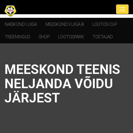
NAISKOND I LIIGA
MEESKOND II LIIGA B
LOOTOS CUP
TREENINGUD
SHOP
LOOTOSPARK
TOETAJAD
MEESKOND TEENIS
NELJANDA VÕIDU
JÄRJEST