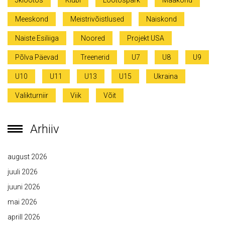
Jklootos
Klubi
Lootospark
Maakond
Meeskond
Meistrivõistlused
Naiskond
Naiste Esiliiga
Noored
Projekt USA
Põlva Päevad
Treenerid
U7
U8
U9
U10
U11
U13
U15
Ukraina
Valikturniir
Viik
Võit
Arhiiv
august 2026
juuli 2026
juuni 2026
mai 2026
aprill 2026