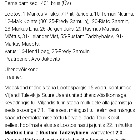
Eemaldamised: 40`.Ibrus (ÜV)
Lootos: 1-Markus Villako, 7-Priit Rahuelu, 10-Temari Nuuma,
12-Maik Kolats (80`.25-Fredy Samulin), 20-Risto Saarniit,
23-Markus Lina, 26-Jürgen Juks, 29-Rasmus Mathias
Mõttus, 31-Helander Vist, 55-Rustam Tadzhybaiev, 91-
Markus Mäeots.
varus: 16-Henri Loeg, 25-Fredy Samulin
Peatreener: Avo Jakovits
Ühendvõiskond: .
Treener:
Meeskond mängis täna Lootospargis 15.vooru kohtumise
Viljandi Tulevik ja Suure-Jaani united ühendvõistkonnaga.
kevadringis tuli Viljandis tunnistada mulkidele alla jäämist ja
seda skooriga 7:1. Tänasest mängust tuli eelmises mängus
saadud eemaldamise tõttu kõrvale jääda Tauri Kolkil.
sellest hoolimata alustas Lootos hästi ja juhtis 22. minutiks
Markus Lina
ja
Rustam Tadzhybaiev
i väravatest
2:0
.