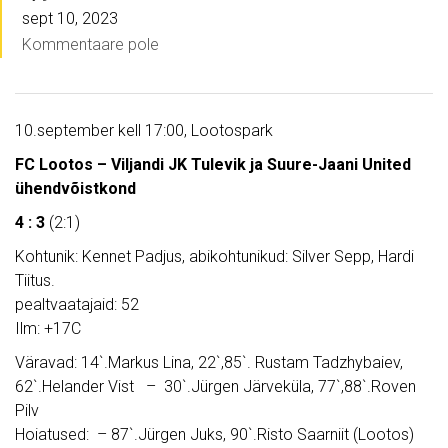
sept 10, 2023
Kommentaare pole
10.september kell 17:00, Lootospark
FC Lootos – Viljandi JK Tulevik ja Suure-Jaani United
ühendvõistkond
4 : 3
(2:1)
Kohtunik: Kennet Padjus, abikohtunikud: Silver Sepp, Hardi
Tiitus.
pealtvaatajaid: 52
Ilm: +17C
Väravad: 14`.Markus Lina, 22`,85`. Rustam Tadzhybaiev,
62`.Helander Vist – 30`.Jürgen Järveküla, 77`,88`.Roven
Pilv
Hoiatused: – 87`.Jürgen Juks, 90`.Risto Saarniit (Lootos)