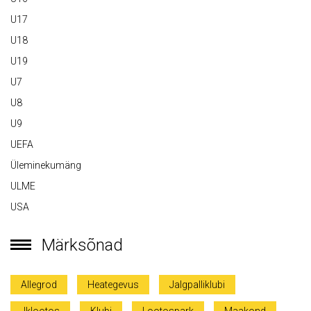
U17
U18
U19
U7
U8
U9
UEFA
Üleminekumäng
ULME
USA
Märksõnad
Allegrod
Heategevus
Jalgpalliklubi