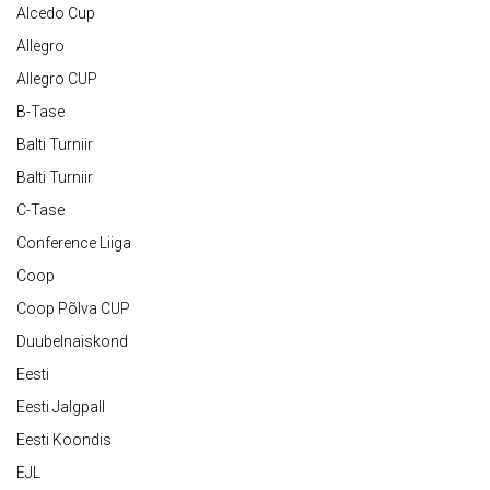
Alcedo Cup
Allegro
Allegro CUP
B-Tase
Balti Turniir
Balti Turniir
C-Tase
Conference Liiga
Coop
Coop Põlva CUP
Duubelnaiskond
Eesti
Eesti Jalgpall
Eesti Koondis
EJL