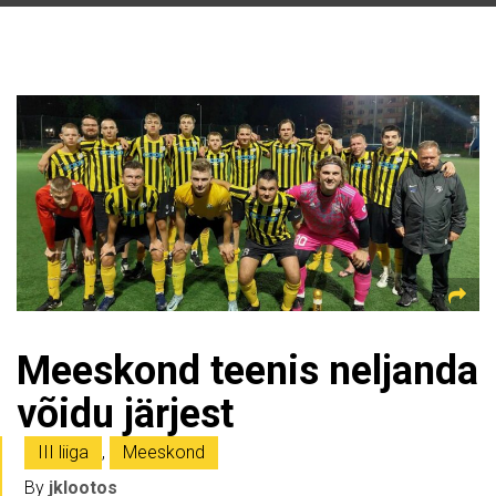
Meeskond teenis neljanda
võidu järjest
III liiga
,
Meeskond
By
jklootos