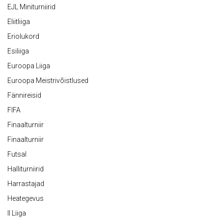
EJL Miniturniirid
Eliitliiga
Eriolukord
Esiliiga
Euroopa Liiga
Euroopa Meistrivõistlused
Fännireisid
FIFA
Finaalturniir
Finaalturniir
Futsal
Halliturniirid
Harrastajad
Heategevus
II Liiga