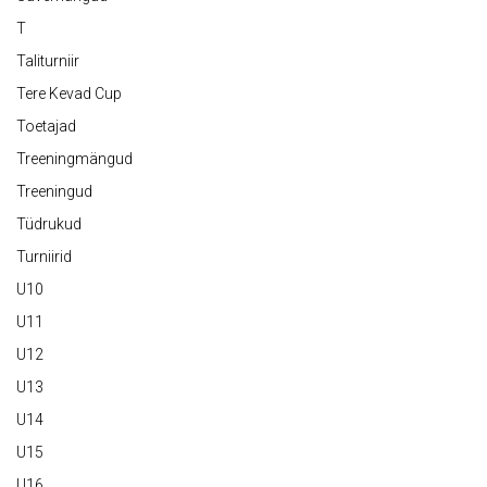
T
Taliturniir
Tere Kevad Cup
Toetajad
Treeningmängud
Treeningud
Tüdrukud
Turniirid
U10
U11
U12
U13
U14
U15
U16