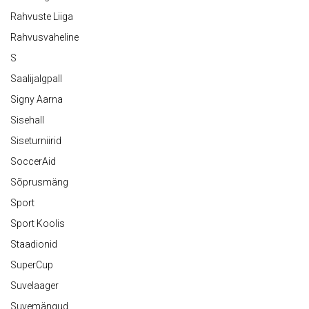
Rahvuste Liiga
Rahvusvaheline
S
Saalijalgpall
Signy Aarna
Sisehall
Siseturniirid
SoccerAid
Sõprusmäng
Sport
Sport Koolis
Staadionid
SuperCup
Suvelaager
Suvemängud