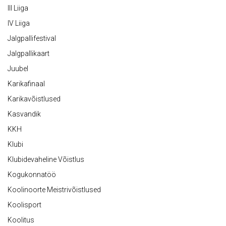
III Liiga
IV Liiga
Jalgpallifestival
Jalgpallikaart
Juubel
Karikafinaal
Karikavõistlused
Kasvandik
KKH
Klubi
Klubidevaheline Võistlus
Kogukonnatöö
Koolinoorte Meistrivõistlused
Koolisport
Koolitus