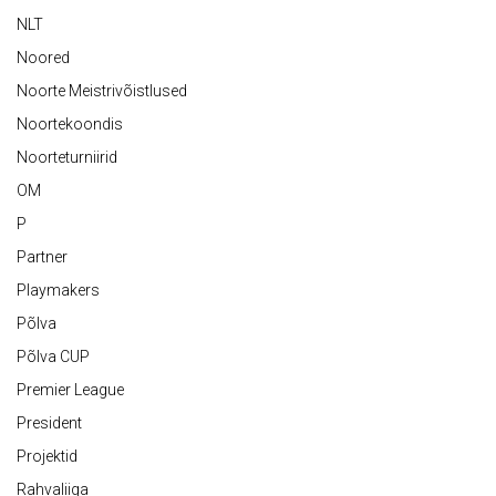
NLT
Noored
Noorte Meistrivõistlused
Noortekoondis
Noorteturniirid
OM
P
Partner
Playmakers
Põlva
Põlva CUP
Premier League
President
Projektid
Rahvaliiga