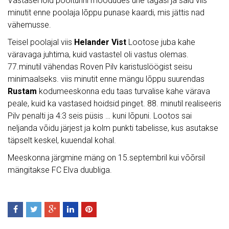
Vastasel lõid pooltunni möödudes ühe tagasi ja said viis
minutit enne poolaja lõppu punase kaardi, mis jättis nad
vähemusse.
Teisel poolajal viis
Helander Vist
Lootose juba kahe
väravaga juhtima, kuid vastastel oli vastus olemas.
77.minutil vähendas Roven Pilv karistuslöögist seisu
minimaalseks. viis minutit enne mängu lõppu suurendas
Rustam
kodumeeskonna edu taas turvalise kahe värava
peale, kuid ka vastased hoidsid pinget. 88. minutil realiseeris
Pilv penalti ja 4:3 seis püsis … kuni lõpuni. Lootos sai
neljanda võidu järjest ja kolm punkti tabelisse, kus asutakse
täpselt keskel, kuuendal kohal.
Meeskonna järgmine mäng on 15.septembril kui võõrsil
mängitakse FC Elva duubliga.