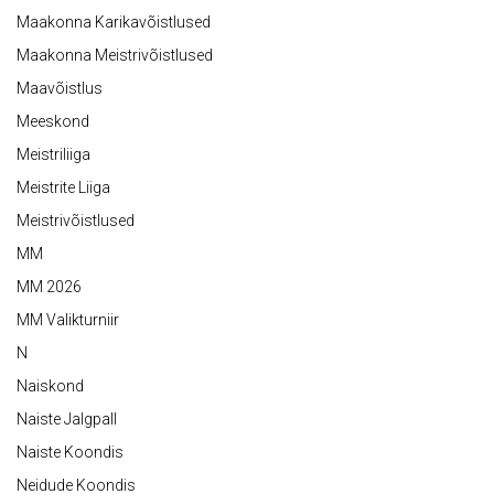
Maakonna Karikavõistlused
Maakonna Meistrivõistlused
Maavõistlus
Meeskond
Meistriliiga
Meistrite Liiga
Meistrivõistlused
MM
MM 2026
MM Valikturniir
N
Naiskond
Naiste Jalgpall
Naiste Koondis
Neidude Koondis