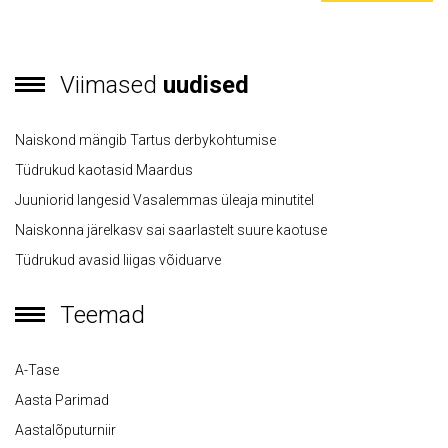
Viimased
uudised
Naiskond mängib Tartus derbykohtumise
Tüdrukud kaotasid Maardus
Juuniorid langesid Vasalemmas üleaja minutitel
Naiskonna järelkasv sai saarlastelt suure kaotuse
Tüdrukud avasid liigas võiduarve
Teemad
A-Tase
Aasta Parimad
Aastalõputurniir