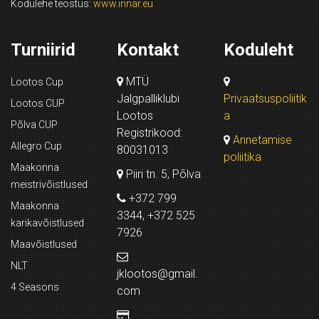
Kodulehe teostus:
www.innar.eu
Turniirid
Kontakt
Koduleht
MTÜ
Lootos Cup
Jalgpalliklubi
Privaatsuspoliitik
Lootos CUP
Lootos
a
Põlva CUP
Registrikood:
Annetamise
Allegro Cup
80031013
poliitika
Maakonna
Piiri tn. 5, Põlva
meistrivõistlused
+372 799
Maakonna
3344, +372 525
karikavõistlused
7926
Maavõistlused
NLT
jklootos@gmail.
4 Seasons
com