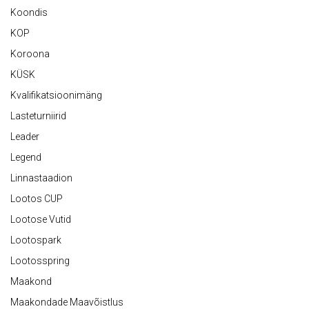
Koondis
KOP
Koroona
KÜSK
Kvalifikatsioonimäng
Lasteturniirid
Leader
Legend
Linnastaadion
Lootos CUP
Lootose Vutid
Lootospark
Lootosspring
Maakond
Maakondade Maavõistlus