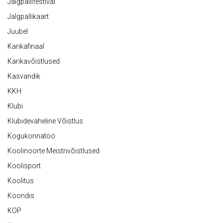
Jalgpallifestival
Jalgpallikaart
Juubel
Karikafinaal
Karikavõistlused
Kasvandik
KKH
Klubi
Klubidevaheline Võistlus
Kogukonnatöö
Koolinoorte Meistrivõistlused
Koolisport
Koolitus
Koondis
KOP