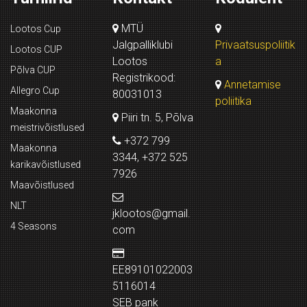
MTÜ
Lootos Cup
Jalgpalliklubi
Privaatsuspoliitik
Lootos CUP
Lootos
a
Põlva CUP
Registrikood:
Annetamise
Allegro Cup
80031013
poliitika
Maakonna
Piiri tn. 5, Põlva
meistrivõistlused
+372 799
Maakonna
3344, +372 525
karikavõistlused
7926
Maavõistlused
NLT
jklootos@gmail.
4 Seasons
com
EE89101022003
5116014
SEB pank