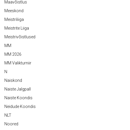
Maavõistlus
Meeskond
Meistriliiga
Meistrite Liiga
Meistrivõistlused
MM
MM 2026
MM Valikturniir
N
Naiskond
Naiste Jalgpall
Naiste Koondis
Neidude Koondis
NLT
Noored