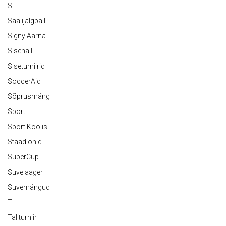
S
Saalijalgpall
Signy Aarna
Sisehall
Siseturniirid
SoccerAid
Sõprusmäng
Sport
Sport Koolis
Staadionid
SuperCup
Suvelaager
Suvemängud
T
Taliturniir