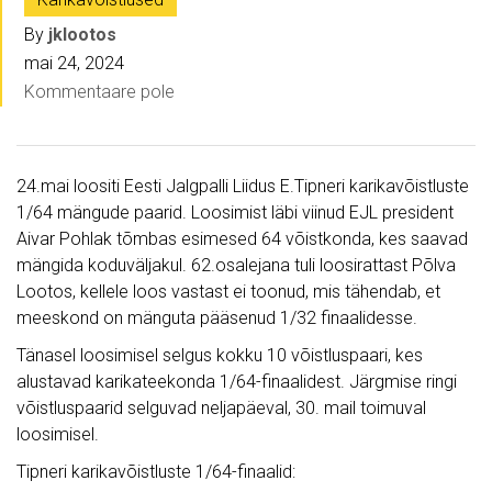
By
jklootos
mai 24, 2024
Kommentaare pole
24.mai loositi Eesti Jalgpalli Liidus E.Tipneri karikavõistluste
1/64 mängude paarid. Loosimist läbi viinud EJL president
Aivar Pohlak tõmbas esimesed 64 võistkonda, kes saavad
mängida koduväljakul. 62.osalejana tuli loosirattast Põlva
Lootos, kellele loos vastast ei toonud, mis tähendab, et
meeskond on mänguta pääsenud 1/32 finaalidesse.
Tänasel loosimisel selgus kokku 10 võistluspaari, kes
alustavad karikateekonda 1/64-finaalidest. Järgmise ringi
võistluspaarid selguvad neljapäeval, 30. mail toimuval
loosimisel.
Tipneri karikavõistluste 1/64-finaalid: