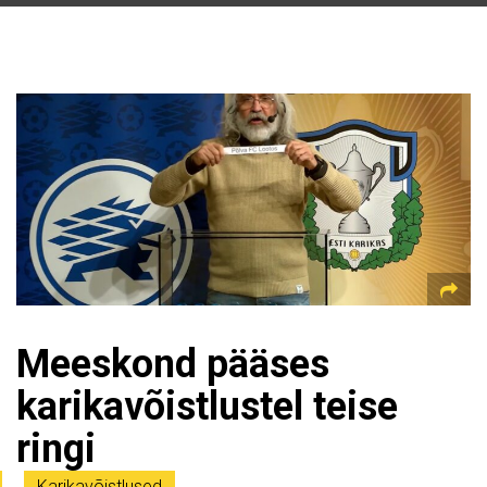
Meeskond pääses
karikavõistlustel teise
ringi
Karikavõistlused