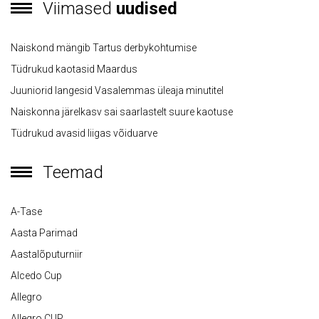
Viimased
uudised
Naiskond mängib Tartus derbykohtumise
Tüdrukud kaotasid Maardus
Juuniorid langesid Vasalemmas üleaja minutitel
Naiskonna järelkasv sai saarlastelt suure kaotuse
Tüdrukud avasid liigas võiduarve
Teemad
A-Tase
Aasta Parimad
Aastalõputurniir
Alcedo Cup
Allegro
Allegro CUP