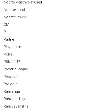
Noorte Meistrivõistlused
Noortekoondis
Noorteturniirid
OM
P
Partner
Playmakers
Põlva
Põlva CUP
Premier League
President
Projektid
Rahvaliiga
Rahvuste Liiga
Rahvusvaheline