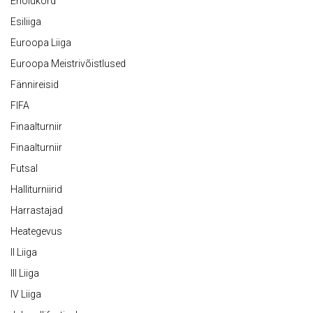
Eriolukord
Esiliiga
Euroopa Liiga
Euroopa Meistrivõistlused
Fännireisid
FIFA
Finaalturniir
Finaalturniir
Futsal
Halliturniirid
Harrastajad
Heategevus
II Liiga
III Liiga
IV Liiga