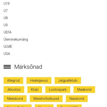
U19
U7
U8
U9
UEFA
Üleminekumäng
ULME
USA
Märksõnad
Allegrod
Heategevus
Jalgpalliklubi
Jklootos
Klubi
Lootospark
Maakond
Meeskond
Meistrivõistlused
Naiskond