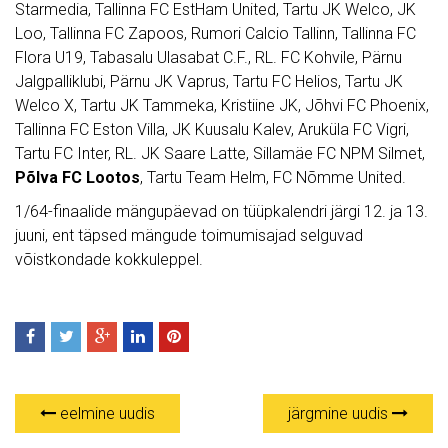
Starmedia, Tallinna FC EstHam United, Tartu JK Welco, JK
Loo, Tallinna FC Zapoos, Rumori Calcio Tallinn, Tallinna FC
Flora U19, Tabasalu Ulasabat C.F., RL. FC Kohvile, Pärnu
Jalgpalliklubi, Pärnu JK Vaprus, Tartu FC Helios, Tartu JK
Welco X, Tartu JK Tammeka, Kristiine JK, Jõhvi FC Phoenix,
Tallinna FC Eston Villa, JK Kuusalu Kalev, Aruküla FC Vigri,
Tartu FC Inter, RL. JK Saare Latte, Sillamäe FC NPM Silmet,
Põlva FC Lootos
, Tartu Team Helm, FC Nõmme United.
1/64-finaalide mängupäevad on tüüpkalendri järgi 12. ja 13.
juuni, ent täpsed mängude toimumisajad selguvad
võistkondade kokkuleppel.
eelmine uudis
järgmine uudis