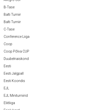
B-Tase
Balti Turniir
Balti Turniir
C-Tase
Conference Liiga
Coop
Coop Põlva CUP
Duubelnaiskond
Eesti
Eesti Jalgpall
Eesti Koondis
EJL
EJL Miniturniirid
Eliitliiga