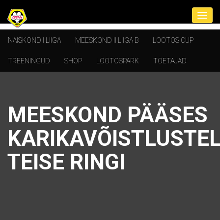
NAISKOND I LIIGA
MEESKOND II LIIGA B
LOOTOS CUP
TREENINGUD
SHOP
LOOTOSPARK
TOETAJAD
MEESKOND PÄÄSES
KARIKAVÕISTLUSTE
TEISE RINGI