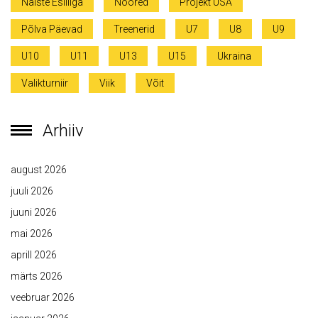
Naiste Esiliiga
Noored
Projekt USA
Põlva Päevad
Treenerid
U7
U8
U9
U10
U11
U13
U15
Ukraina
Valikturniir
Viik
Võit
Arhiiv
august 2026
juuli 2026
juuni 2026
mai 2026
aprill 2026
märts 2026
veebruar 2026