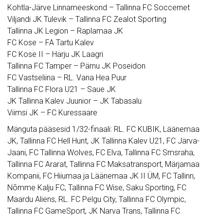
Kohtla-Järve Linnameeskond – Tallinna FC Soccernet
Viljandi JK Tulevik – Tallinna FC Zealot Sporting
Tallinna JK Legion – Raplamaa JK
FC Kose – FA Tartu Kalev
FC Kose II – Harju JK Laagri
Tallinna FC Tamper – Pärnu JK Poseidon
FC Vastseliina – RL. Vana Hea Puur
Tallinna FC Flora U21 – Saue JK
JK Tallinna Kalev Juunior – JK Tabasalu
Viimsi JK – FC Kuressaare
Mänguta pääsesid 1/32-finaali: RL. FC KUBIK, Läänemaa
JK, Tallinna FC Hell Hunt, JK Tallinna Kalev U21, FC Järva-
Jaani, FC Tallinna Wolves, FC Elva, Tallinna FC Smsraha,
Tallinna FC Ararat, Tallinna FC Maksatransport, Märjamaa
Kompanii, FC Hiiumaa ja Läänemaa JK II ÜM, FC Tallinn,
Nõmme Kalju FC, Tallinna FC Wise, Saku Sporting, FC
Maardu Aliens, RL. FC Pelgu City, Tallinna FC Olympic,
Tallinna FC GameSport, JK Narva Trans, Tallinna FC