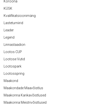
Koroona
KÜSK
Kvalifikatsioonimäng
Lasteturniirid
Leader
Legend
Linnastaadion
Lootos CUP
Lootose Vutid
Lootospark
Lootosspring
Maakond
Maakondade Maavõistlus
Maakonna Karikavõistlused
Maakonna Meistrivõistlused