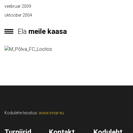
veebruar 2009
oktoober 2004
Ela
meile kaasa
Kodulehe teostus:
www.innar.eu
Turniirid
Kontakt
Koduleht