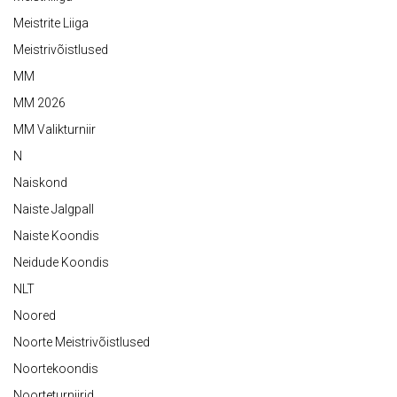
Meistrite Liiga
Meistrivõistlused
MM
MM 2026
MM Valikturniir
N
Naiskond
Naiste Jalgpall
Naiste Koondis
Neidude Koondis
NLT
Noored
Noorte Meistrivõistlused
Noortekoondis
Noorteturniirid