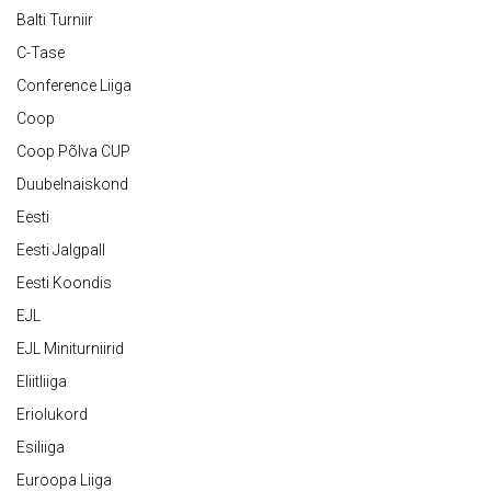
Balti Turniir
C-Tase
Conference Liiga
Coop
Coop Põlva CUP
Duubelnaiskond
Eesti
Eesti Jalgpall
Eesti Koondis
EJL
EJL Miniturniirid
Eliitliiga
Eriolukord
Esiliiga
Euroopa Liiga