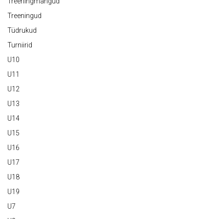
Treeningmängud
Treeningud
Tüdrukud
Turniirid
U10
U11
U12
U13
U14
U15
U16
U17
U18
U19
U7