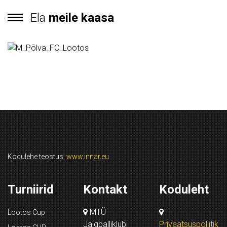
Ela
meile kaasa
Kodulehe teostus:
www.innar.eu
Turniirid
Kontakt
Koduleht
MTÜ
Lootos Cup
Jalgpalliklubi
Privaatsuspoliitik