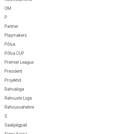
OM
P
Partner
Playmakers
Põlva
Põlva CUP
Premier League
President
Projektid
Rahvaliiga
Rahvuste Liiga
Rahvusvaheline
S
Saalijalgpall