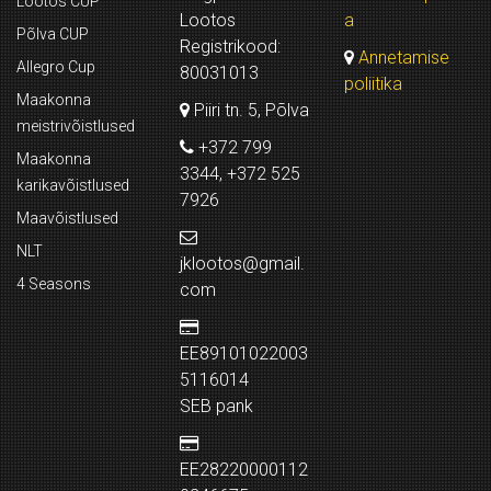
Lootos CUP
Lootos
a
Põlva CUP
Registrikood:
Annetamise
Allegro Cup
80031013
poliitika
Maakonna
Piiri tn. 5, Põlva
meistrivõistlused
+372 799
Maakonna
3344, +372 525
karikavõistlused
7926
Maavõistlused
NLT
jklootos@gmail.
4 Seasons
com
EE89101022003
5116014
SEB pank
EE28220000112