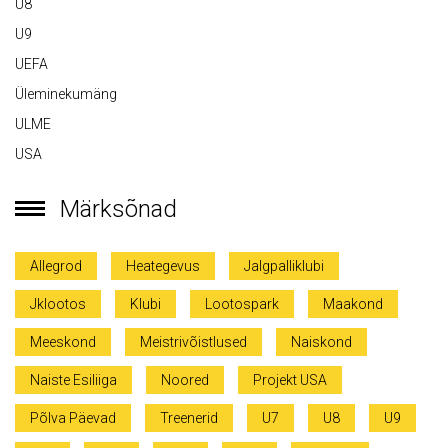
U8
U9
UEFA
Üleminekumäng
ULME
USA
Märksõnad
Allegrod
Heategevus
Jalgpalliklubi
Jklootos
Klubi
Lootospark
Maakond
Meeskond
Meistrivõistlused
Naiskond
Naiste Esiliiga
Noored
Projekt USA
Põlva Päevad
Treenerid
U7
U8
U9