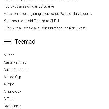
Tüdrukud avasid liigas võiduarve
Meeskond pidi sügisringi avavoorus Paidele alla vanduma
Klubi noored käisid Tammeka CUP-il
Tüdrukud alustasid augustikuud mänguga Kalevi vastu
Teemad
A-Tase
Aasta Parimad
Aastalõputurniir
Alcedo Cup
Allegro
Allegro CUP
B-Tase
Balti Turniir