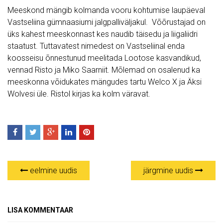
Meeskond mängib kolmanda vooru kohtumise laupäeval
Vastseliina gümnaasiumi jalgpalliväljakul. Võõrustajad on
üks kahest meeskonnast kes naudib täisedu ja liigaliidri
staatust. Tuttavatest nimedest on Vastseliinal enda
koosseisu õnnestunud meelitada Lootose kasvandikud,
vennad Risto ja Miko Saarniit. Mõlemad on osalenud ka
meeskonna võidukates mängudes tartu Welco X ja Äksi
Wolvesi üle. Ristol kirjas ka kolm väravat.
eelmine uudis
järgmine uudis
LISA KOMMENTAAR