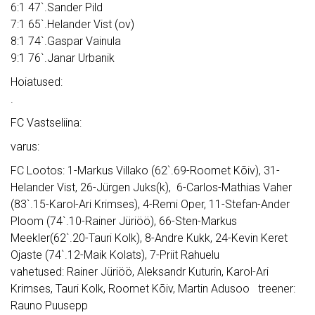
6:1 47`.Sander Pild
7:1 65`.Helander Vist (ov)
8:1 74`.Gaspar Vainula
9:1 76`.Janar Urbanik
Hoiatused:
.
FC Vastseliina:
varus:
FC Lootos: 1-Markus Villako (62`.69-Roomet Kõiv), 31-
Helander Vist, 26-Jürgen Juks(k), 6-Carlos-Mathias Vaher
(83`.15-Karol-Ari Krimses), 4-Remi Oper, 11-Stefan-Ander
Ploom (74`.10-Rainer Jüriöö), 66-Sten-Markus
Meekler(62`.20-Tauri Kolk), 8-Andre Kukk, 24-Kevin Keret
Ojaste (74`.12-Maik Kolats), 7-Priit Rahuelu
vahetused: Rainer Jüriöö, Aleksandr Kuturin, Karol-Ari
Krimses, Tauri Kolk, Roomet Kõiv, Martin Adusoo treener:
Rauno Puusepp