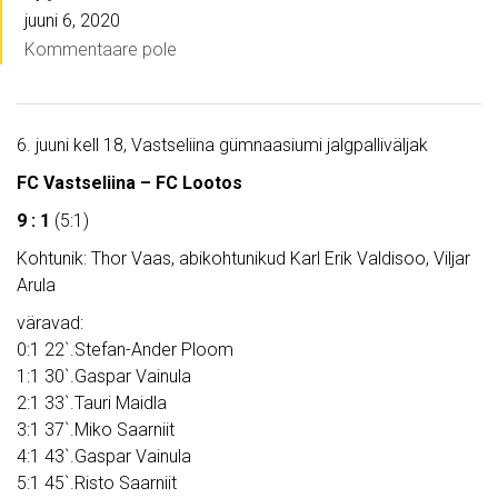
juuni 6, 2020
Kommentaare pole
6. juuni kell 18, Vastseliina gümnaasiumi jalgpalliväljak
FC Vastseliina – FC Lootos
9 : 1
(5:1)
Kohtunik: Thor Vaas, abikohtunikud Karl Erik Valdisoo, Viljar
Arula
väravad:
0:1 22`.Stefan-Ander Ploom
1:1 30`.Gaspar Vainula
2:1 33`.Tauri Maidla
3:1 37`.Miko Saarniit
4:1 43`.Gaspar Vainula
5:1 45`.Risto Saarniit