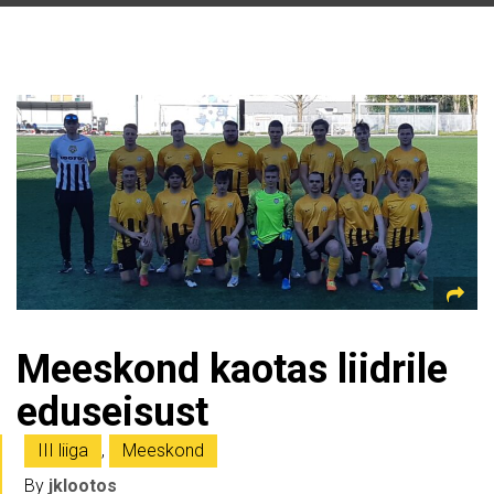
Meeskond kaotas liidrile
eduseisust
III liiga
,
Meeskond
By
jklootos