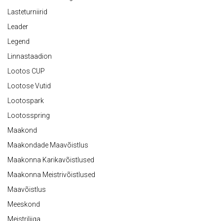
Lasteturniirid
Leader
Legend
Linnastaadion
Lootos CUP
Lootose Vutid
Lootospark
Lootosspring
Maakond
Maakondade Maavõistlus
Maakonna Karikavõistlused
Maakonna Meistrivõistlused
Maavõistlus
Meeskond
Meistriliiga