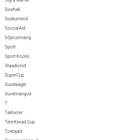
Signy Aarna
Sisehall
Siseturniirid
SoccerAid
Sõprusmäng
Sport
Sport Koolis
Staadionid
SuperCup
Suvelaager
Suvemängud
T
Taliturniir
Tere Kevad Cup
Toetajad