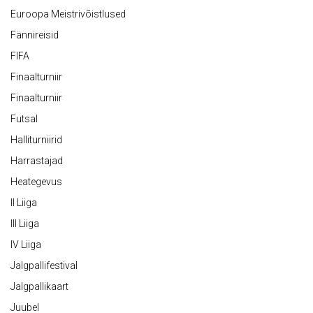
Euroopa Meistrivõistlused
Fännireisid
FIFA
Finaalturniir
Finaalturniir
Futsal
Halliturniirid
Harrastajad
Heategevus
II Liiga
III Liiga
IV Liiga
Jalgpallifestival
Jalgpallikaart
Juubel