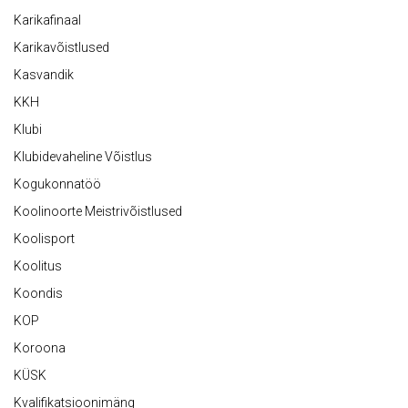
Karikafinaal
Karikavõistlused
Kasvandik
KKH
Klubi
Klubidevaheline Võistlus
Kogukonnatöö
Koolinoorte Meistrivõistlused
Koolisport
Koolitus
Koondis
KOP
Koroona
KÜSK
Kvalifikatsioonimäng