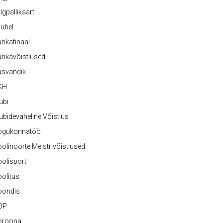
lgpallikaart
ubel
rikafinaal
rikavõistlused
asvandik
KH
ubi
ubidevaheline Võistlus
ogukonnatöö
olinoorte Meistrivõistlused
olisport
olitus
oondis
OP
oroona