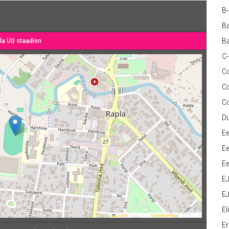
B
Ba
Ba
la ÜG staadion
C
Co
C
C
D
Ee
Ee
Ee
E
EJ
Eli
Leaflet
|
Map data ©
OpenStreetMap
contributors
Er