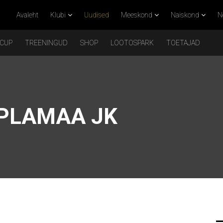
Avaleht
Klubi
Uudised
Meeskond
Naiskond
N
 CUP
TREENINGUD
SHOP
LOOTOSPARK
TOETAJAD
APLAMAA JK