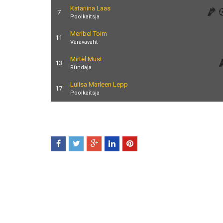
Katariina Laas
7
Poolkaitsja
Meribel Toim
11
Väravavaht
Mirtel Must
13
Ründaja
Luiisa Marleen Lepp
17
Poolkaitsja