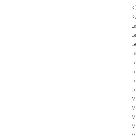
K
Kv
La
Le
L
Li
L
Lo
L
L
M
M
M
Ma
M