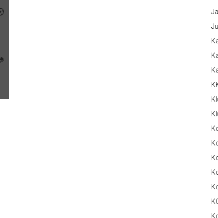
Ja
Ju
Ka
Ka
K
K
Kl
Kl
K
Ko
Ko
Ko
K
K
K