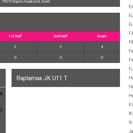
, 79515 Rapla maakond, Eesti
Es
Eu
Eu
Fä
1st Half
2nd Half
Goals
FI
2
2
4
Fi
0
0
0
Fi
Fu
Raplamaa JK U11 T
Ha
Ha
H
II
III
IV
Ja