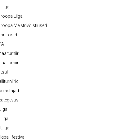
iliiga
roopa Liiga
roopa Meistrivõistlused
nnireisid
FA
naalturniir
naalturniir
tsal
lliturniirid
rrastajad
eategevus
 Liiga
 Liiga
 Liiga
lgpallifestival