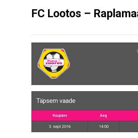
FC Lootos – Raplama
Täpsem vaade
Kuupäev
Aeg
3. sept 2016
14:00