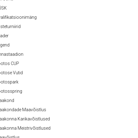
ÜSK
alifikatsioonimäng
steturniirid
ader
egend
nnastaadion
ootos CUP
otose Vutid
ootospark
ootosspring
aakond
aakondade Maavõistlus
aakonna Karikavõistlused
akonna Meistrivõistlused
aavõistlus