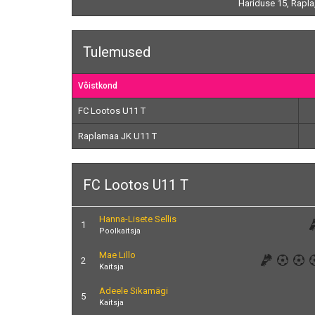
Hariduse 15, Rapla
Tulemused
Võistkond
FC Lootos U11 T
Raplamaa JK U11 T
FC Lootos U11 T
Hanna-Lisete Sellis
1
Poolkaitsja
Mae Lillo
2
Kaitsja
Adeele Sikamägi
5
Kaitsja