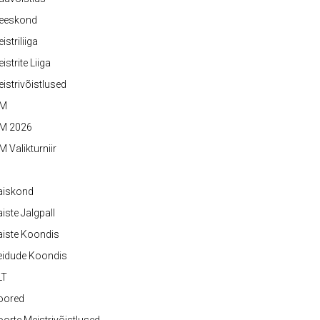
eeskond
istriliiga
istrite Liiga
istrivõistlused
M
M 2026
 Valikturniir
aiskond
iste Jalgpall
iste Koondis
eidude Koondis
LT
oored