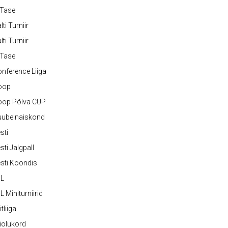
-Tase
lti Turniir
lti Turniir
-Tase
nference Liiga
oop
oop Põlva CUP
uubelnaiskond
sti
sti Jalgpall
sti Koondis
JL
L Miniturniirid
itliiga
iolukord