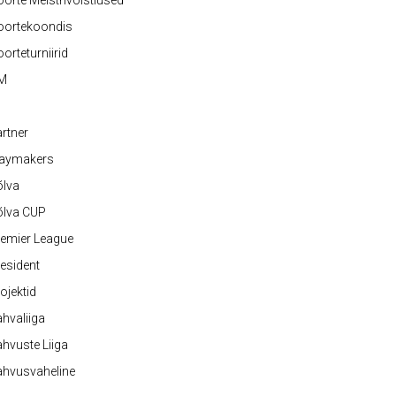
orte Meistrivõistlused
oortekoondis
orteturniirid
M
rtner
laymakers
õlva
õlva CUP
emier League
esident
ojektid
hvaliiga
hvuste Liiga
ahvusvaheline