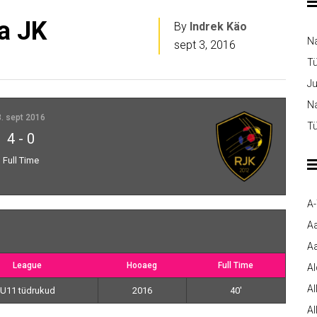
a JK
By
Indrek Käo
N
sept 3, 2016
T
Ju
Na
3. sept 2016
Tü
4
-
0
Full Time
A
A
Aa
League
Hooaeg
Full Time
A
Al
U11 tüdrukud
2016
40'
Al