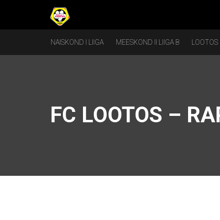
NAISKOND I LIIGA
MEESKOND II LIIGA B
LOOTOS
FC LOOTOS – R