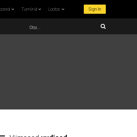
oored
Turniirid
Lootos
Sign In