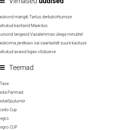
Viimased
uudised
aiskond mängib Tartus derbykohtumise
üdrukud kaotasid Maardus
uniorid langesid Vasalemmas üleaja minutitel
iskonna järelkasv sai saarlastelt suure kaotuse
drukud avasid liigas võiduarve
Teemad
-Tase
asta Parimad
stalõputurniir
lcedo Cup
legro
legro CUP