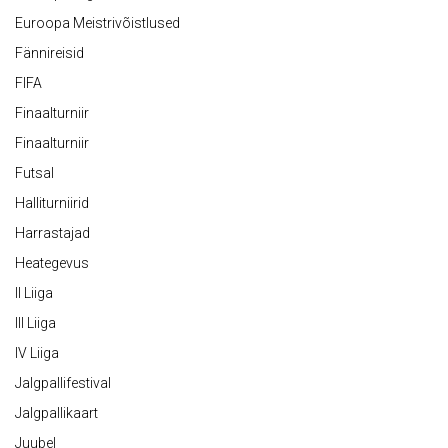
Euroopa Meistrivõistlused
Fännireisid
FIFA
Finaalturniir
Finaalturniir
Futsal
Halliturniirid
Harrastajad
Heategevus
II Liiga
III Liiga
IV Liiga
Jalgpallifestival
Jalgpallikaart
Juubel