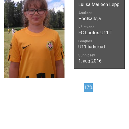
Luiisa Marleen Lepp
Asukoht
Poolkaitsja
Võistkond
FC Lootos U11 T
Leagues
U11 tüdrukud
Sünnipäev
1. aug 2016
17%
20L
uiis
a%2
0M