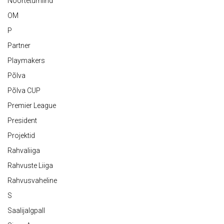
Noorteturniirid
OM
P
Partner
Playmakers
Põlva
Põlva CUP
Premier League
President
Projektid
Rahvaliiga
Rahvuste Liiga
Rahvusvaheline
S
Saalijalgpall