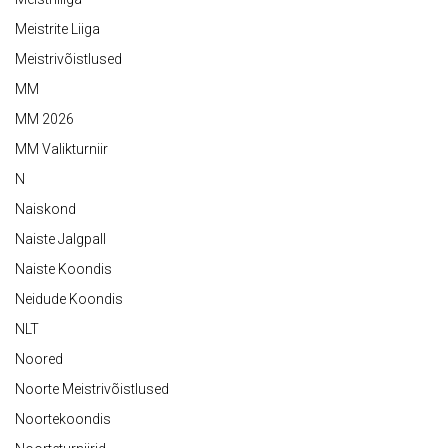
Meistrite Liiga
Meistrivõistlused
MM
MM 2026
MM Valikturniir
N
Naiskond
Naiste Jalgpall
Naiste Koondis
Neidude Koondis
NLT
Noored
Noorte Meistrivõistlused
Noortekoondis