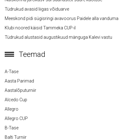
Tüdrukud avasid liigas võiduarve
Meeskond pidi sügisringi avavoorus Paidele alla vanduma
Klubi noored käisid Tammeka CUP-il
Tüdrukud alustasid augustikuud mänguga Kalevi vastu
Teemad
A-Tase
Aasta Parimad
Aastalõputurniir
Alcedo Cup
Allegro
Allegro CUP
B-Tase
Balti Turniir