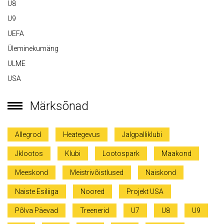
U8
U9
UEFA
Üleminekumäng
ULME
USA
Märksõnad
Allegrod
Heategevus
Jalgpalliklubi
Jklootos
Klubi
Lootospark
Maakond
Meeskond
Meistrivõistlused
Naiskond
Naiste Esiliiga
Noored
Projekt USA
Põlva Päevad
Treenerid
U7
U8
U9