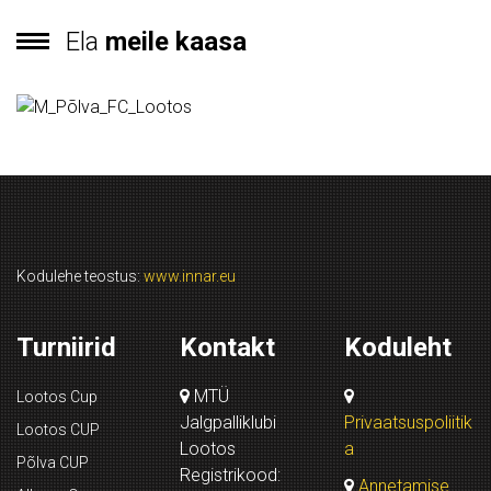
Ela
meile kaasa
Kodulehe teostus:
www.innar.eu
Turniirid
Kontakt
Koduleht
MTÜ
Lootos Cup
Jalgpalliklubi
Privaatsuspoliitik
Lootos CUP
Lootos
a
Põlva CUP
Registrikood:
Annetamise