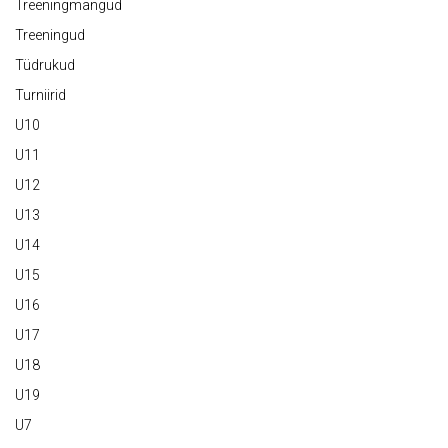
Treeningmängud
Treeningud
Tüdrukud
Turniirid
U10
U11
U12
U13
U14
U15
U16
U17
U18
U19
U7