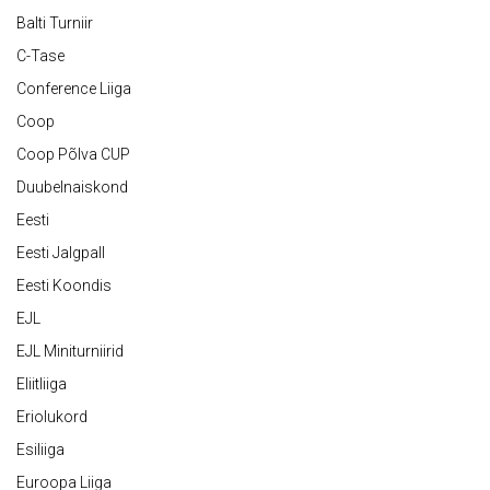
Balti Turniir
C-Tase
Conference Liiga
Coop
Coop Põlva CUP
Duubelnaiskond
Eesti
Eesti Jalgpall
Eesti Koondis
EJL
EJL Miniturniirid
Eliitliiga
Eriolukord
Esiliiga
Euroopa Liiga