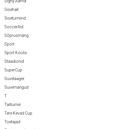
Signy Aarna
Sisehall
Siseturniirid
SoccerAid
Sõprusmäng
Sport
Sport Koolis
Staadionid
SuperCup
Suvelaager
Suvemängud
T
Taliturniir
Tere Kevad Cup
Toetajad