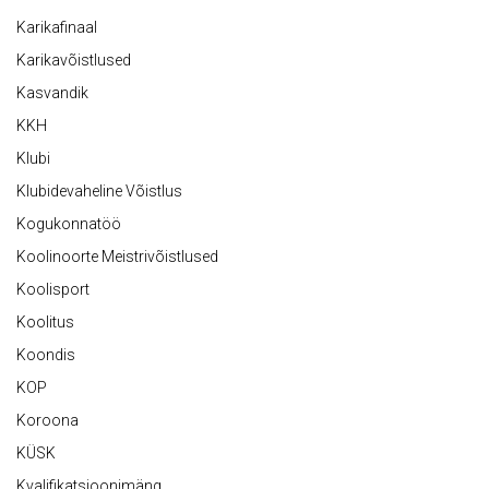
Karikafinaal
Karikavõistlused
Kasvandik
KKH
Klubi
Klubidevaheline Võistlus
Kogukonnatöö
Koolinoorte Meistrivõistlused
Koolisport
Koolitus
Koondis
KOP
Koroona
KÜSK
Kvalifikatsioonimäng