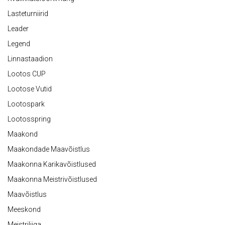
Lasteturniirid
Leader
Legend
Linnastaadion
Lootos CUP
Lootose Vutid
Lootospark
Lootosspring
Maakond
Maakondade Maavõistlus
Maakonna Karikavõistlused
Maakonna Meistrivõistlused
Maavõistlus
Meeskond
Meistriliiga