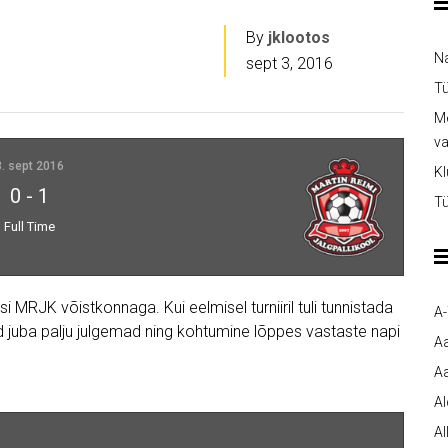
By
jklootos
Na
sept 3, 2016
Tü
Me
v
3. sept 2016
Kl
0
-
1
Tü
Full Time
 MRJK võistkonnaga. Kui eelmisel turniiril tuli tunnistada
A
ud juba palju julgemad ning kohtumine lõppes vastaste napi
A
Aa
A
Al