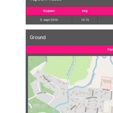
Kuupäev
Aeg
3. sept 2016
13:15
Ground
Rap