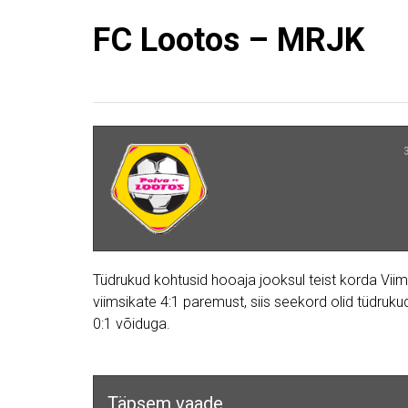
FC Lootos – MRJK
Tüdrukud kohtusid hooaja jooksul teist korda Viimsi
viimsikate 4:1 paremust, siis seekord olid tüdruk
0:1 võiduga.
Täpsem vaade