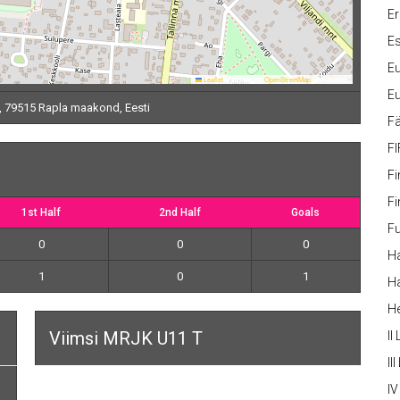
Er
Es
Eu
Leaflet
|
Map data ©
OpenStreetMap
contributors
Eu
, 79515 Rapla maakond, Eesti
Fä
FI
Fi
Fi
1st Half
2nd Half
Goals
Fu
0
0
0
Ha
1
0
1
Ha
H
Viimsi MRJK U11 T
II
III
IV