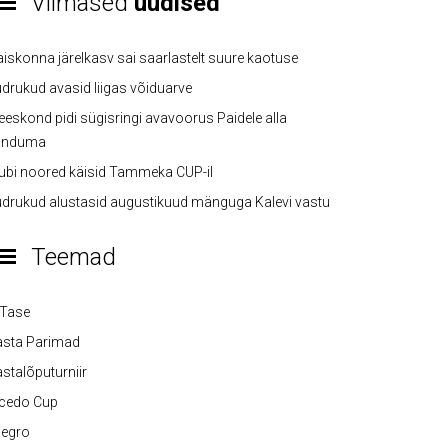
Viimased
uudised
iskonna järelkasv sai saarlastelt suure kaotuse
drukud avasid liigas võiduarve
eskond pidi sügisringi avavoorus Paidele alla
anduma
ubi noored käisid Tammeka CUP-il
drukud alustasid augustikuud mänguga Kalevi vastu
Teemad
-Tase
asta Parimad
stalõputurniir
lcedo Cup
legro