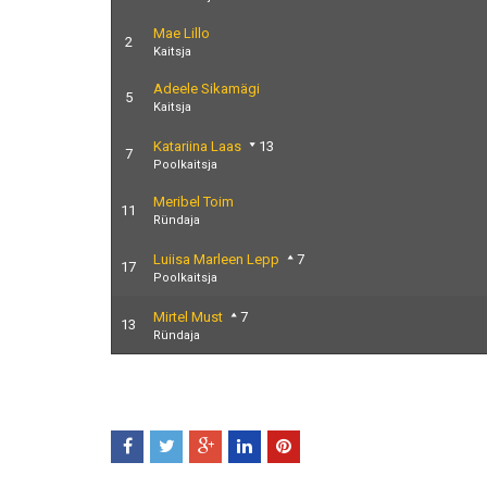
Mae Lillo
2
Kaitsja
Adeele Sikamägi
5
Kaitsja
Katariina Laas
13
7
Poolkaitsja
Meribel Toim
11
Ründaja
Luiisa Marleen Lepp
7
17
Poolkaitsja
Mirtel Must
7
13
Ründaja