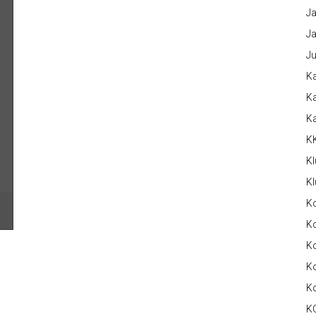
Ja
Ja
Ju
Ka
Ka
K
K
Kl
Kl
K
Ko
Ko
Ko
K
K