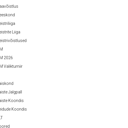
aavõistlus
eeskond
istriliiga
istrite Liiga
istrivõistlused
M
M 2026
 Valikturniir
aiskond
iste Jalgpall
iste Koondis
eidude Koondis
LT
oored