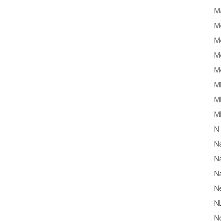
M
M
Me
Me
Me
M
M
MM
N
N
Na
Na
N
N
N