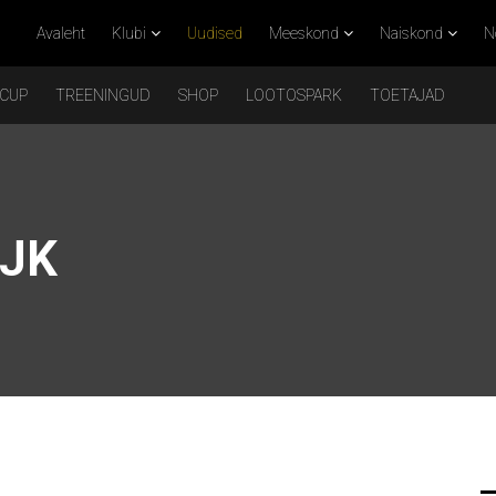
Avaleht
Klubi
Uudised
Meeskond
Naiskond
N
 CUP
TREENINGUD
SHOP
LOOTOSPARK
TOETAJAD
RJK