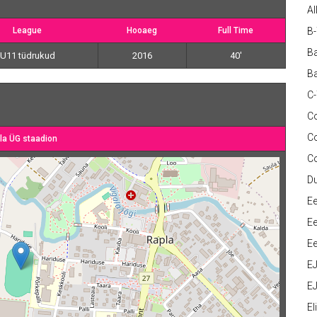
Al
League
Hooaeg
Full Time
B
Ba
U11 tüdrukud
2016
40'
Ba
C
Co
C
la ÜG staadion
C
D
Ee
Ee
Ee
E
EJ
Eli