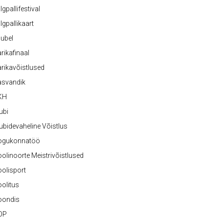
lgpallifestival
lgpallikaart
ubel
rikafinaal
rikavõistlused
asvandik
KH
ubi
ubidevaheline Võistlus
ogukonnatöö
olinoorte Meistrivõistlused
olisport
olitus
oondis
OP