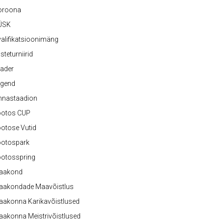
oroona
ÜSK
alifikatsioonimäng
steturniirid
ader
egend
nnastaadion
ootos CUP
otose Vutid
ootospark
ootosspring
aakond
aakondade Maavõistlus
aakonna Karikavõistlused
akonna Meistrivõistlused