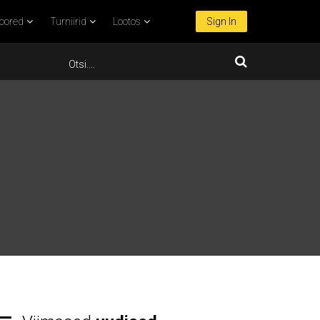
oored
Turniirid
Lootos
Sign In