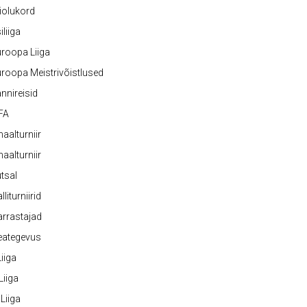
iolukord
iliiga
roopa Liiga
roopa Meistrivõistlused
nnireisid
FA
naalturniir
naalturniir
tsal
lliturniirid
rrastajad
eategevus
 Liiga
 Liiga
 Liiga