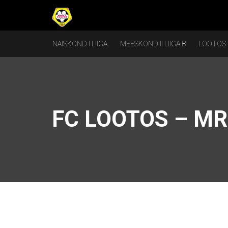
NAISKOND I LIIGA
MEESKOND II LIIGA B
LOOTOS
FC LOOTOS – M