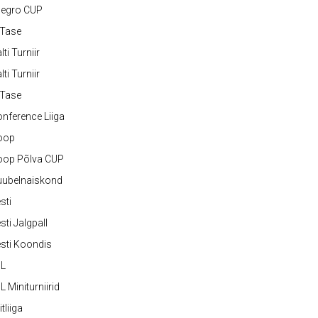
legro CUP
-Tase
lti Turniir
lti Turniir
-Tase
nference Liiga
oop
oop Põlva CUP
uubelnaiskond
sti
sti Jalgpall
sti Koondis
JL
L Miniturniirid
itliiga