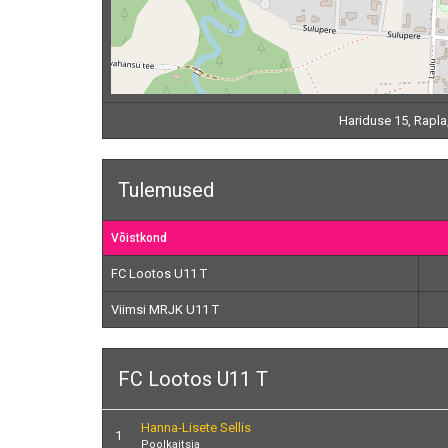
Hariduse 15, Rapla
Tulemused
Võistkond
FC Lootos U11 T
Viimsi MRJK U11 T
FC Lootos U11 T
Hanna-Lisete Sellis
1
Poolkaitsja