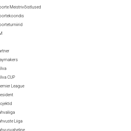
orte Meistrivõistlused
oortekoondis
orteturniirid
M
rtner
laymakers
õlva
õlva CUP
emier League
esident
ojektid
hvaliiga
hvuste Liiga
ahvusvaheline