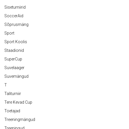
Siseturniirid
SoccerAid
Sõprusmäng
Sport
Sport Koolis
Staadionid
SuperCup
Suvelaager
Suvemängud
T
Taliturniir
Tere Kevad Cup
Toetajad
Treeningmängud
Treeningud