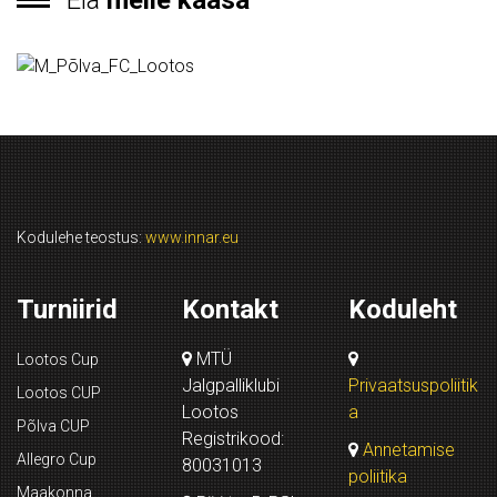
Ela
meile kaasa
Kodulehe teostus:
www.innar.eu
Turniirid
Kontakt
Koduleht
MTÜ
Lootos Cup
Jalgpalliklubi
Privaatsuspoliitik
Lootos CUP
Lootos
a
Põlva CUP
Registrikood:
Annetamise
Allegro Cup
80031013
poliitika
Maakonna