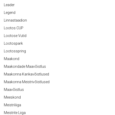
Leader
Legend
Linnastaadion
Lootos CUP
Lootose Vutid
Lootospark
Lootosspring
Maakond
Maakondade Maavõistlus
Maakonna Karikavõistlused
Maakonna Meistrivõistlused
Maavõistlus
Meeskond
Meistriliiga
Meistrite Liiga