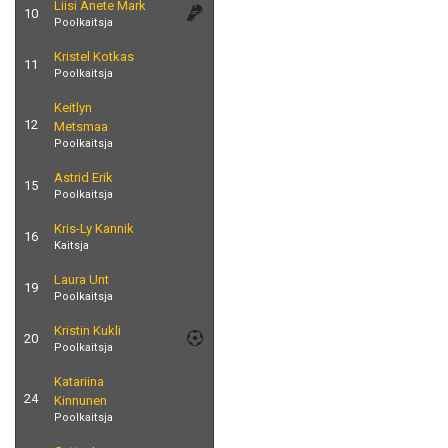
Liisi Anete Mark
10
Poolkaitsja
Kristel Kotkas
11
Poolkaitsja
Keitlyn
12
Metsmaa
Poolkaitsja
Astrid Erik
15
Poolkaitsja
Kris-Ly Kannik
16
Kaitsja
Laura Unt
19
Poolkaitsja
Kristin Kukli
20
Poolkaitsja
Katariina
24
Kinnunen
Poolkaitsja