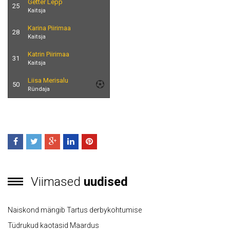
Getter Lepp
25
Kaitsja
Karina Piirimaa
28
Kaitsja
Katrin Piirimaa
31
Kaitsja
Liisa Merisalu
50
Ründaja
Viimased
uudised
Naiskond mängib Tartus derbykohtumise
Tüdrukud kaotasid Maardus