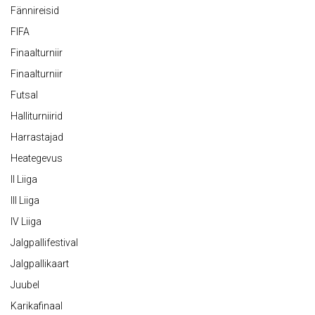
Fännireisid
FIFA
Finaalturniir
Finaalturniir
Futsal
Halliturniirid
Harrastajad
Heategevus
II Liiga
III Liiga
IV Liiga
Jalgpallifestival
Jalgpallikaart
Juubel
Karikafinaal