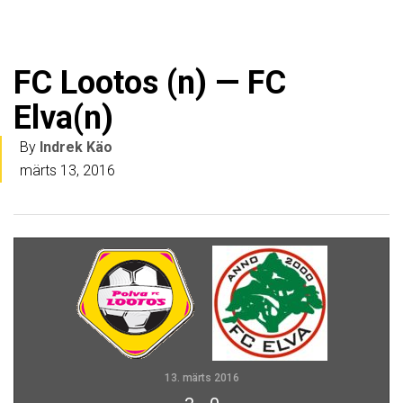
FC Lootos (n) — FC
Elva(n)
By
Indrek Käo
märts 13, 2016
13. märts 2016