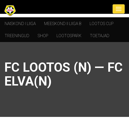
NAISKOND I LIIGA
MEESKOND II LIIGA B
LOOTOS CUP
TREENINGUD
SHOP
LOOTOSPARK
TOETAJAD
FC LOOTOS (N) — FC
ELVA(N)