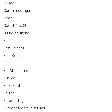
C-Tase
Conference Liiga
Coop
Coop Põlva CUP
Duubelnaiskond
Eesti
Eesti Jalgpall
Eesti Koondis
EJL
EJL Miniturniirid
Eliitliiga
Eriolukord
Esiliiga
Euroopa Liiga
Euroopa Meistrivõistlused