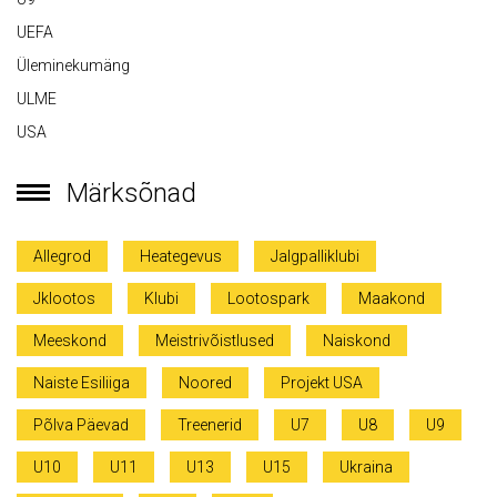
UEFA
Üleminekumäng
ULME
USA
Märksõnad
Allegrod
Heategevus
Jalgpalliklubi
Jklootos
Klubi
Lootospark
Maakond
Meeskond
Meistrivõistlused
Naiskond
Naiste Esiliiga
Noored
Projekt USA
Põlva Päevad
Treenerid
U7
U8
U9
U10
U11
U13
U15
Ukraina