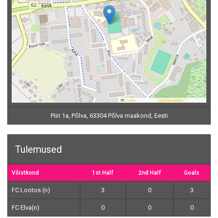
Leaflet
|
Map data ©
OpenStreetMap
contributors
Piiri 1a, Põlva, 63304 Põlva maakond, Eesti
Tulemused
Võistkond
1st Half
2nd Half
Goals
FC Lootos (n)
3
0
3
FC Elva(n)
0
0
0