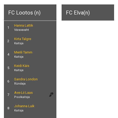
FC Lootos (n)
FC Elva(n)
Hanna Lattik
1
Väravavaht
Kirta Talgre
2
Kaitsja
Merili Tamm
4
Kaitsja
Keidi Käis
5
Kaitsja
Sandra London
6
Ründaja
Ave-Lii Laas
7
Poolkaitsja
Johanna Luik
8
Kaitsja