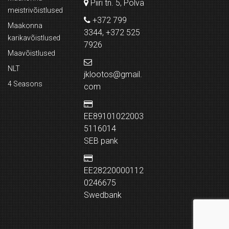
Piiri tn. 5, Põlva
meistrivõistlused
+372 799
Maakonna
3344, +372 525
karikavõistlused
7926
Maavõistlused
NLT
jklootos@gmail.
4 Seasons
com
EE89101022003
5116014
SEB pank
EE28220000112
0246675
Swedbank