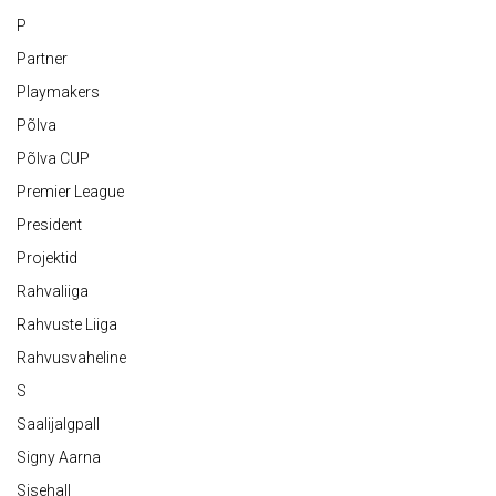
P
Partner
Playmakers
Põlva
Põlva CUP
Premier League
President
Projektid
Rahvaliiga
Rahvuste Liiga
Rahvusvaheline
S
Saalijalgpall
Signy Aarna
Sisehall