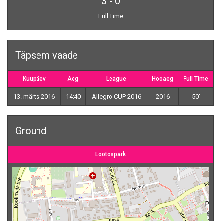
3
-
0
Full Time
Täpsem vaade
Kuupäev
Aeg
League
Hooaeg
Full Time
13. märts 2016
14:40
Allegro CUP 2016
2016
50'
Ground
Lootospark