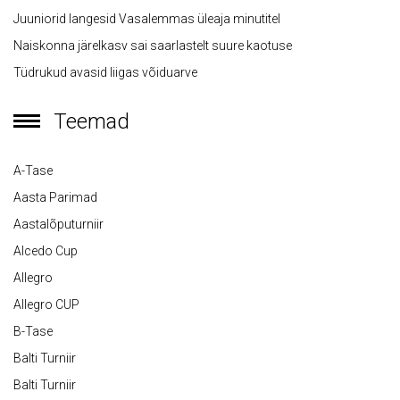
Juuniorid langesid Vasalemmas üleaja minutitel
Naiskonna järelkasv sai saarlastelt suure kaotuse
Tüdrukud avasid liigas võiduarve
Teemad
A-Tase
Aasta Parimad
Aastalõputurniir
Alcedo Cup
Allegro
Allegro CUP
B-Tase
Balti Turniir
Balti Turniir