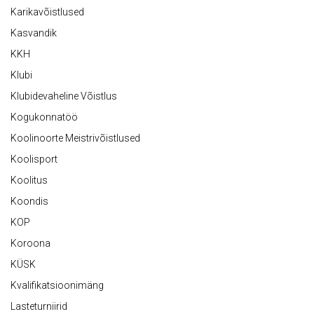
Karikavõistlused
Kasvandik
KKH
Klubi
Klubidevaheline Võistlus
Kogukonnatöö
Koolinoorte Meistrivõistlused
Koolisport
Koolitus
Koondis
KOP
Koroona
KÜSK
Kvalifikatsioonimäng
Lasteturniirid