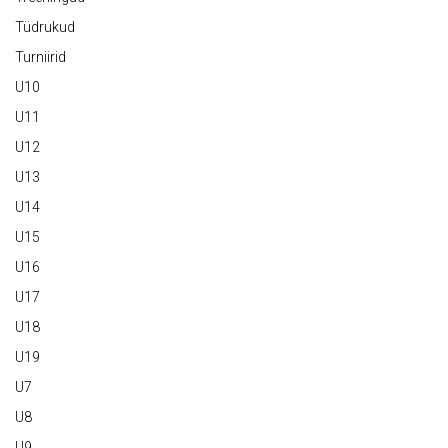
Tüdrukud
Turniirid
U10
U11
U12
U13
U14
U15
U16
U17
U18
U19
U7
U8
U9