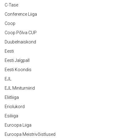
C-Tase
Conference Liiga
Coop
Coop Põlva CUP
Duubelnaiskond
Eesti
Eesti Jalgpall
Eesti Koondis
EJL
EJL Miniturniirid
Eliitliiga
Eriolukord
Esiliiga
Euroopa Liiga
Euroopa Meistrivõistlused