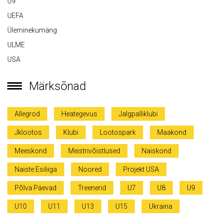
U9
UEFA
Üleminekumäng
ULME
USA
Märksõnad
Allegrod
Heategevus
Jalgpalliklubi
Jklootos
Klubi
Lootospark
Maakond
Meeskond
Meistrivõistlused
Naiskond
Naiste Esiliiga
Noored
Projekt USA
Põlva Päevad
Treenerid
U7
U8
U9
U10
U11
U13
U15
Ukraina