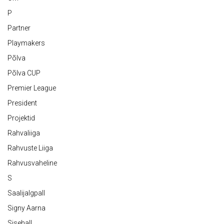
P
Partner
Playmakers
Põlva
Põlva CUP
Premier League
President
Projektid
Rahvaliiga
Rahvuste Liiga
Rahvusvaheline
S
Saalijalgpall
Signy Aarna
Sisehall