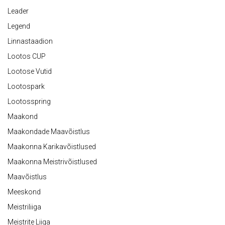
Leader
Legend
Linnastaadion
Lootos CUP
Lootose Vutid
Lootospark
Lootosspring
Maakond
Maakondade Maavõistlus
Maakonna Karikavõistlused
Maakonna Meistrivõistlused
Maavõistlus
Meeskond
Meistriliiga
Meistrite Liiga