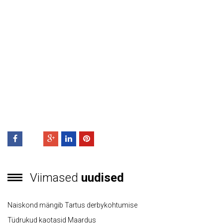
laas
/&te
xt=
7%2
0Av
e-
Lii%
20L
aas
">
Viimased
uudised
Naiskond mängib Tartus derbykohtumise
Tüdrukud kaotasid Maardus