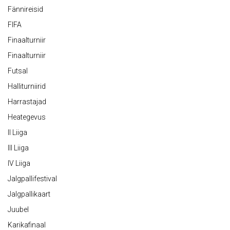
Fännireisid
FIFA
Finaalturniir
Finaalturniir
Futsal
Halliturniirid
Harrastajad
Heategevus
II Liiga
III Liiga
IV Liiga
Jalgpallifestival
Jalgpallikaart
Juubel
Karikafinaal