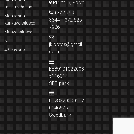
Piiri tn. 5, Põlva
meistrivõistlused
+372 799
Maakonna
3344, +372 525
karikavõistlused
7926
Maavõistlused
NLT
jklootos@gmail.
4 Seasons
com
EE89101022003
5116014
SEB pank
EE28220000112
0246675
Swedbank