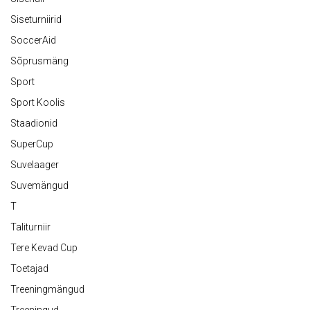
Siseturniirid
SoccerAid
Sõprusmäng
Sport
Sport Koolis
Staadionid
SuperCup
Suvelaager
Suvemängud
T
Taliturniir
Tere Kevad Cup
Toetajad
Treeningmängud