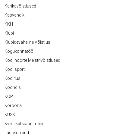
Karikavõistlused
Kasvandik
KKH
Klubi
Klubidevaheline Võistlus
Kogukonnatöö
Koolinoorte Meistrivõistlused
Koolisport
Koolitus
Koondis
KOP
Koroona
KÜSK
Kvalifikatsioonimäng
Lasteturniirid