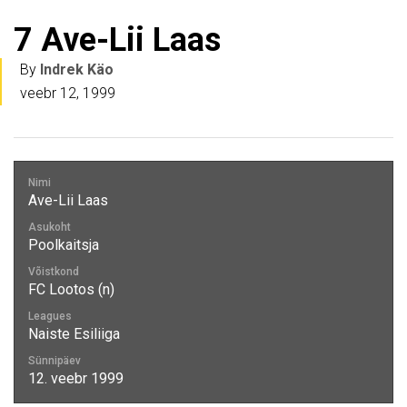
7
Ave-Lii Laas
By
Indrek Käo
veebr 12, 1999
Nimi
Ave-Lii Laas
Asukoht
Poolkaitsja
Võistkond
FC Lootos (n)
Leagues
Naiste Esiliiga
Sünnipäev
12. veebr 1999