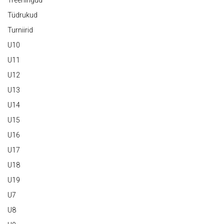
Treeningud
Tüdrukud
Turniirid
U10
U11
U12
U13
U14
U15
U16
U17
U18
U19
U7
U8