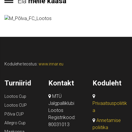
Ela
meile kaasa
Kodulehe teostus:
www.innar.eu
Turniirid
Kontakt
Koduleht
MTÜ
Lootos Cup
Jalgpalliklubi
Privaatsuspoliitik
Lootos CUP
Lootos
a
Põlva CUP
Registrikood:
Annetamise
Allegro Cup
80031013
poliitika
Maakonna