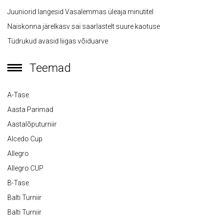
Juuniorid langesid Vasalemmas üleaja minutitel
Naiskonna järelkasv sai saarlastelt suure kaotuse
Tüdrukud avasid liigas võiduarve
Teemad
A-Tase
Aasta Parimad
Aastalõputurniir
Alcedo Cup
Allegro
Allegro CUP
B-Tase
Balti Turniir
Balti Turniir