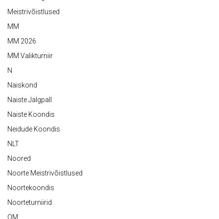
Meistrivõistlused
MM
MM 2026
MM Valikturniir
N
Naiskond
Naiste Jalgpall
Naiste Koondis
Neidude Koondis
NLT
Noored
Noorte Meistrivõistlused
Noortekoondis
Noorteturniirid
OM