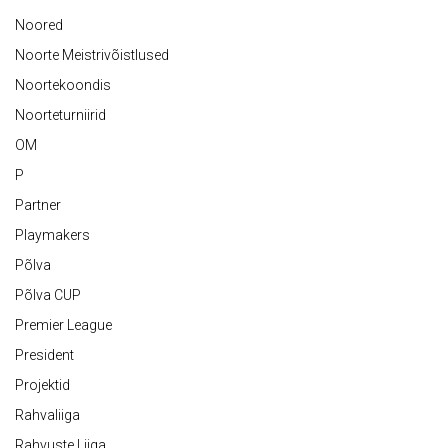
Noored
Noorte Meistrivõistlused
Noortekoondis
Noorteturniirid
OM
P
Partner
Playmakers
Põlva
Põlva CUP
Premier League
President
Projektid
Rahvaliiga
Rahvuste Liiga