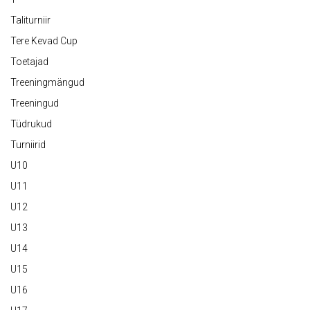
Taliturniir
Tere Kevad Cup
Toetajad
Treeningmängud
Treeningud
Tüdrukud
Turniirid
U10
U11
U12
U13
U14
U15
U16