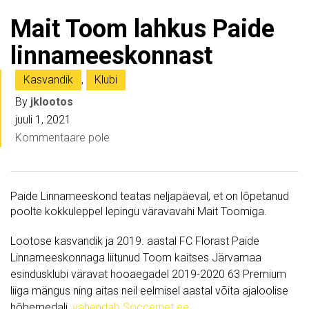
Mait Toom lahkus Paide
linnameeskonnast
Kasvandik
,
Klubi
By
jklootos
juuli 1, 2021
Kommentaare pole
Paide Linnameeskond teatas neljapäeval, et on lõpetanud
poolte kokkuleppel lepingu väravavahi Mait Toomiga.
Lootose kasvandik ja 2019. aastal FC Florast Paide
Linnameeskonnaga liitunud Toom kaitses Järvamaa
esindusklubi väravat hooaegadel 2019-2020 63 Premium
liiga mängus ning aitas neil eelmisel aastal võita ajaloolise
hõbemedali,
vahendab Soccernet.ee