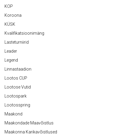
KOP
Koroona
KÜSK
Kvalifikatsioonimäng
Lasteturniirid
Leader
Legend
Linnastaadion
Lootos CUP
Lootose Vutid
Lootospark
Lootosspring
Maakond
Maakondade Maavõistlus
Maakonna Karikavõistlused