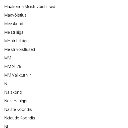
Maakonna Meistrivõistlused
Maavõistlus
Meeskond
Meistriliiga
Meistrite Liiga
Meistrivõistlused
MM
MM 2026
MM Valikturniir
N
Naiskond
Naiste Jalgpall
Naiste Koondis
Neidude Koondis
NLT