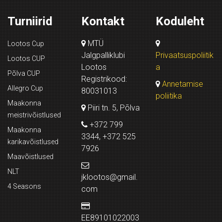
Turniirid
Kontakt
Koduleht
MTÜ
Lootos Cup
Jalgpalliklubi
Privaatsuspoliitik
Lootos CUP
Lootos
a
Põlva CUP
Registrikood:
Annetamise
Allegro Cup
80031013
poliitika
Maakonna
Piiri tn. 5, Põlva
meistrivõistlused
+372 799
Maakonna
3344, +372 525
karikavõistlused
7926
Maavõistlused
NLT
jklootos@gmail.
4 Seasons
com
EE89101022003