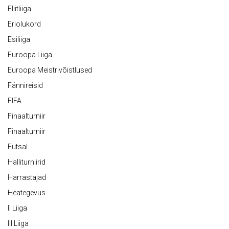
Eliitliiga
Eriolukord
Esiliiga
Euroopa Liiga
Euroopa Meistrivõistlused
Fännireisid
FIFA
Finaalturniir
Finaalturniir
Futsal
Halliturniirid
Harrastajad
Heategevus
II Liiga
III Liiga