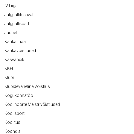
IV Liiga
Jalgpallifestival
Jalgpallikaart
Juubel
Karikafinaal
Karikavõistlused
Kasvandik
KKH
Klubi
Klubidevaheline Võistlus
Kogukonnatöö
Koolinoorte Meistrivõistlused
Koolisport
Koolitus
Koondis