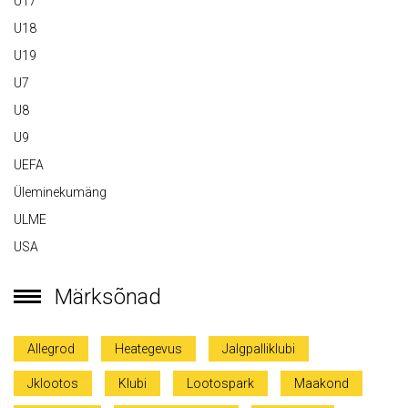
U17
U18
U19
U7
U8
U9
UEFA
Üleminekumäng
ULME
USA
Märksõnad
Allegrod
Heategevus
Jalgpalliklubi
Jklootos
Klubi
Lootospark
Maakond