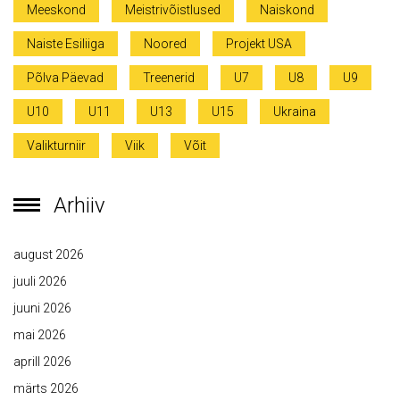
Meeskond
Meistrivõistlused
Naiskond
Naiste Esiliiga
Noored
Projekt USA
Põlva Päevad
Treenerid
U7
U8
U9
U10
U11
U13
U15
Ukraina
Valikturniir
Viik
Võit
Arhiiv
august 2026
juuli 2026
juuni 2026
mai 2026
aprill 2026
märts 2026