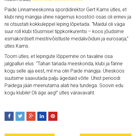
Paide Linnameeskonna spordidirektor Gert Kams ütles, et
klubi ning mängija ühine nägemus koostöö osas oli erinev ja
nii otsustati kokkuleppel leping lõpetada. “Maidul oli väga
suur roll klubi tõusmisel tippkonkurentsi – koos jõudsime
esmakordselt meistrivõistluste medalivõiduni ja eurosarja,”
ütles Kams.
Toom ütles, et lepingute lõppemine on tavaline osa
jalgpalluri elus. “Tahan tänada meeskonda, klubi ja fänne
kogu selle aja eest, mil ma olin Paide mängija. Üheskoos
suutsime saavutada palju ägedaid võite. Ühist perioodi
Paidega jään meenutama alati hea tundega. Soovin edu
kogu klubile! Oli äge aeg!” ütles väravavaht.