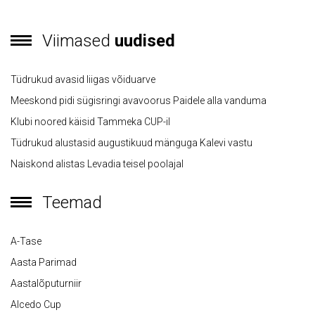
Viimased
uudised
Tüdrukud avasid liigas võiduarve
Meeskond pidi sügisringi avavoorus Paidele alla vanduma
Klubi noored käisid Tammeka CUP-il
Tüdrukud alustasid augustikuud mänguga Kalevi vastu
Naiskond alistas Levadia teisel poolajal
Teemad
A-Tase
Aasta Parimad
Aastalõputurniir
Alcedo Cup