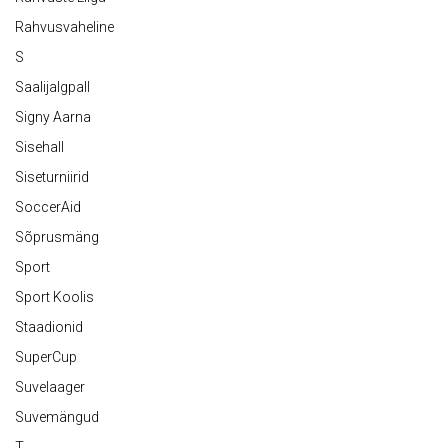
Rahvusvaheline
S
Saalijalgpall
Signy Aarna
Sisehall
Siseturniirid
SoccerAid
Sõprusmäng
Sport
Sport Koolis
Staadionid
SuperCup
Suvelaager
Suvemängud
T