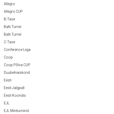
Allegro
Allegro CUP
B-Tase
Balti Turniir
Balti Turniir
C-Tase
Conference Liiga
Coop
Coop Põlva CUP
Duubelnaiskond
Eesti
Eesti Jalgpall
Eesti Koondis
EJL
EJL Miniturniirid