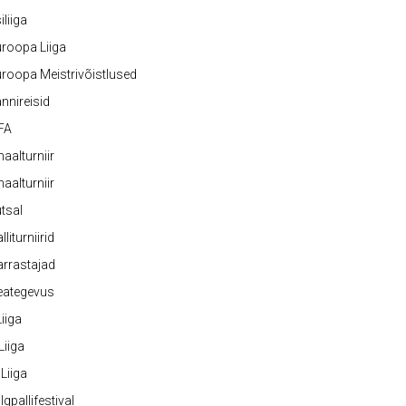
iliiga
roopa Liiga
roopa Meistrivõistlused
nnireisid
FA
naalturniir
naalturniir
tsal
lliturniirid
rrastajad
eategevus
 Liiga
 Liiga
 Liiga
lgpallifestival