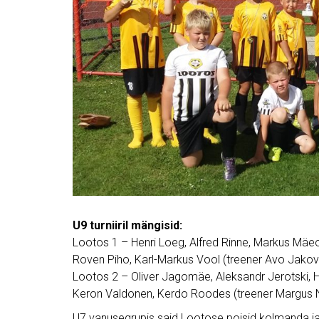
U9 turniiril mängisid:
Lootos 1 – Henri Loeg, Alfred Rinne, Markus Mäeot
Roven Piho, Karl-Markus Vool (treener Avo Jakovi
Lootos 2 – Oliver Jagomäe, Aleksandr Jerotski, Ha
Keron Valdonen, Kerdo Roodes (treener Margus 
U7 vanusegrupis said Lootose poisid kolmanda ja