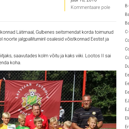
B
Kommentaare pole
Ba
Ba
tkonnad Lätimaal, Gulbenes seitsmendat korda toimunud
C
noorte jalgpalliturniiril osalesid võistkonnad Eestist ja
Co
C
itjaks, saavutades kolm võitu ja kaks viiki. Lootos II sai
C
uenda koha.
D
Ee
Ee
Ee
E
EJ
Eli
Er