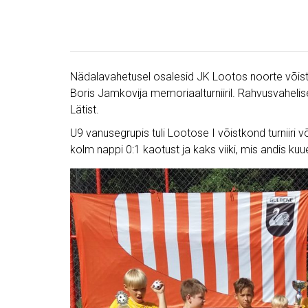
Nädalavahetusel osalesid JK Lootos noorte võis
Boris Jamkovija memoriaalturniiril. Rahvusvahelisel 
Lätist.
U9 vanusegrupis tuli Lootose I võistkond turniiri võ
kolm nappi 0:1 kaotust ja kaks viiki, mis andis ku