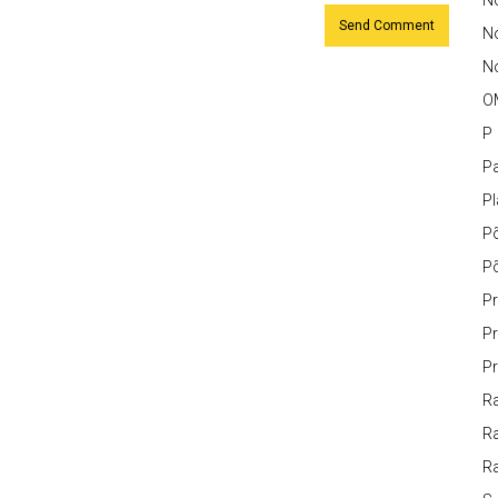
No
N
No
O
P
Pa
P
P
P
Pr
Pr
Pr
Ra
Ra
R