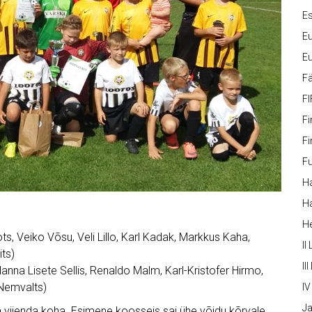
Es
Eu
Eu
Fä
FI
Fi
Fi
Fu
Ha
Ha
H
s, Veiko Võsu, Veli Lillo, Karl Kadak, Markkus Kaha,
II
ts)
III
nna Lisete Sellis, Renaldo Malm, Karl-Kristofer Hirmo,
Nemvalts)
IV
Ja
 viienda koha. Esimene koosseis sai ühe võidu kõrvale