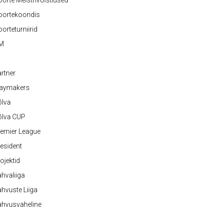
orte Meistrivõistlused
oortekoondis
orteturniirid
M
rtner
laymakers
õlva
õlva CUP
emier League
esident
ojektid
hvaliiga
hvuste Liiga
ahvusvaheline