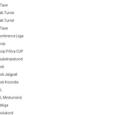
-Tase
lti Turniir
lti Turniir
-Tase
nference Liiga
oop
oop Põlva CUP
uubelnaiskond
sti
sti Jalgpall
sti Koondis
JL
L Miniturniirid
itliiga
iolukord