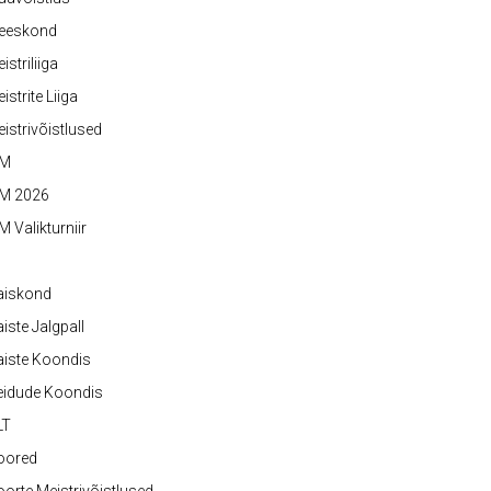
eeskond
istriliiga
istrite Liiga
istrivõistlused
M
M 2026
 Valikturniir
aiskond
iste Jalgpall
iste Koondis
eidude Koondis
LT
oored