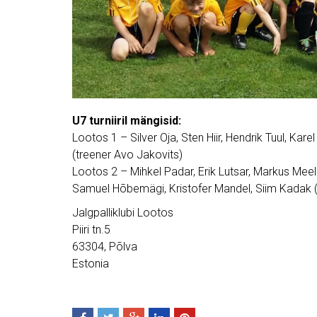
U7 turniiril mängisid:
Lootos 1 – Silver Oja, Sten Hiir, Hendrik Tuul, Kar
(treener Avo Jakovits)
Lootos 2 – Mihkel Padar, Erik Lutsar, Markus Me
Samuel Hõbemägi, Kristofer Mandel, Siim Kadak 
Jalgpalliklubi Lootos
Piiri tn.5
63304, Põlva
Estonia