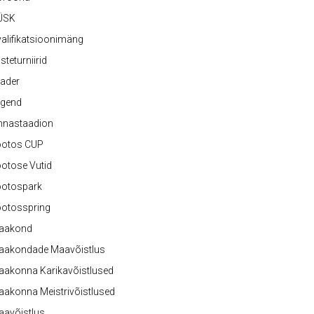
ÜSK
alifikatsioonimäng
steturniirid
ader
egend
nnastaadion
ootos CUP
otose Vutid
ootospark
ootosspring
aakond
aakondade Maavõistlus
aakonna Karikavõistlused
akonna Meistrivõistlused
aavõistlus