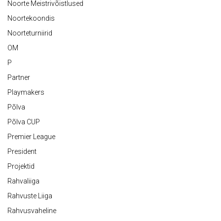
Noorte Meistrivõistlused
Noortekoondis
Noorteturniirid
OM
P
Partner
Playmakers
Põlva
Põlva CUP
Premier League
President
Projektid
Rahvaliiga
Rahvuste Liiga
Rahvusvaheline