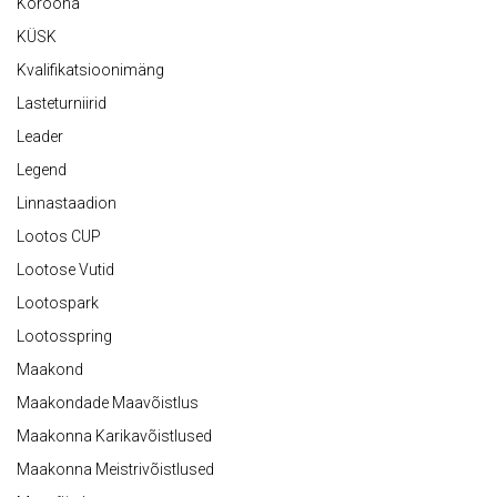
Koroona
KÜSK
Kvalifikatsioonimäng
Lasteturniirid
Leader
Legend
Linnastaadion
Lootos CUP
Lootose Vutid
Lootospark
Lootosspring
Maakond
Maakondade Maavõistlus
Maakonna Karikavõistlused
Maakonna Meistrivõistlused