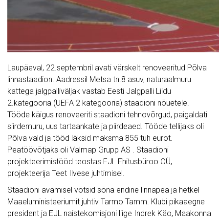
Laupäeval, 22.septembril avati värskelt renoveeritud Põlva
linnastaadion. Aadressil Metsa tn.8 asuv, naturaalmuru
kattega jalgpalliväljak vastab Eesti Jalgpalli Liidu
2.kategooria (UEFA 2 kategooria) staadioni nõuetele.
Tööde käigus renoveeriti staadioni tehnovõrgud, paigaldati
siirdemuru, uus tartaankate ja piirdeaed. Tööde tellijaks oli
Põlva vald ja tööd läksid maksma 855 tuh eurot.
Peatöövõtjaks oli Valmap Grupp AS . Staadioni
projekteerimistööd teostas EJL Ehitusbüroo OÜ,
projekteerija Teet Ilvese juhtimisel.
Staadioni avamisel võtsid sõna endine linnapea ja hetkel
Maaeluministeeriumit juhtiv Tarmo Tamm. Klubi pikaaegne
president ja EJL naistekomisjoni liige Indrek Käo, Maakonna