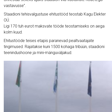
vastavusse”.
Staadioni tehisvalgustuse ehitustööd teostab Kagu Elekter
OÜ.
Ligi 170 tuh eurot maksvate tööde teostamiseks on aega
kolm kuud.
Ehitustööde teises etapis paranevad pealtvaatajate
tingimused. Rajatakse kuni 1500 kohaga tribüün, staadioni
teenindushoone ja mini-mänguväljakud.