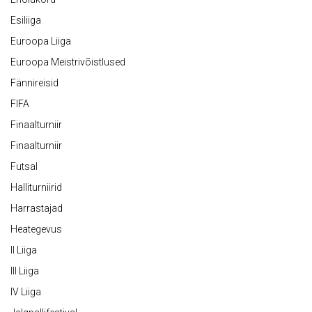
Esiliiga
Euroopa Liiga
Euroopa Meistrivõistlused
Fännireisid
FIFA
Finaalturniir
Finaalturniir
Futsal
Halliturniirid
Harrastajad
Heategevus
II Liiga
III Liiga
IV Liiga