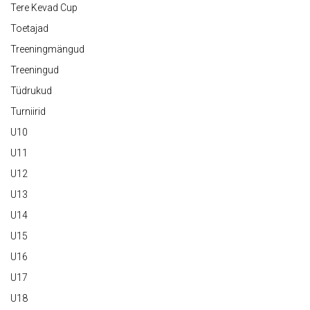
Tere Kevad Cup
Toetajad
Treeningmängud
Treeningud
Tüdrukud
Turniirid
U10
U11
U12
U13
U14
U15
U16
U17
U18