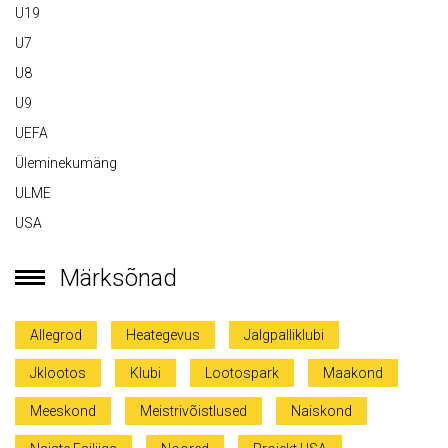
U19
U7
U8
U9
UEFA
Üleminekumäng
ULME
USA
Märksõnad
Allegrod
Heategevus
Jalgpalliklubi
Jklootos
Klubi
Lootospark
Maakond
Meeskond
Meistrivõistlused
Naiskond