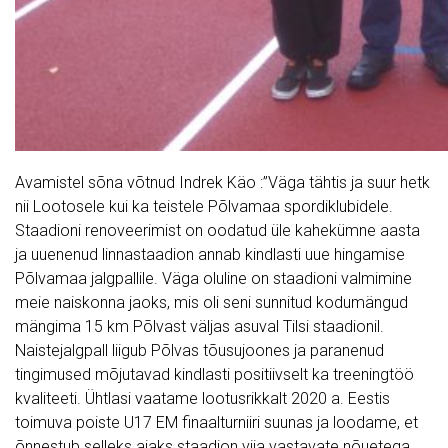
Avamistel sõna võtnud Indrek Käo :”Väga tähtis ja suur hetk
nii Lootosele kui ka teistele Põlvamaa spordiklubidele.
Staadioni renoveerimist on oodatud üle kahekümne aasta
ja uuenenud linnastaadion annab kindlasti uue hingamise
Põlvamaa jalgpallile. Väga oluline on staadioni valmimine
meie naiskonna jaoks, mis oli seni sunnitud kodumängud
mängima 15 km Põlvast väljas asuval Tilsi staadionil.
Naistejalgpall liigub Põlvas tõusujoones ja paranenud
tingimused mõjutavad kindlasti positiivselt ka treeningtöö
kvaliteeti. Ühtlasi vaatame lootusrikkalt 2020 a. Eestis
toimuva poiste U17 EM finaalturniiri suunas ja loodame, et
õnnestub selleks ajaks staadion viia vastavate nõuetega