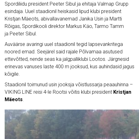
Spordiliidu president Peeter Sibul ja ehitaja Valmap Grupp
esindaja. Uuel staadionil heiskasid lipud klubi president
Kristjan Mäeots, abivallavanemad Janika Usin ja Martti
Rõigas, Spordikooli direktor Markus Käo, Tarmo Tamm
ja Peeter Sibul.
Auväärse avaringi uuel staadionil tegid lapsevankritega
noored emad. Seejärel said rajale Põlvamaa asutused
ettevõtted, nende seas ka jalgpalliklubi Lootos. Järgnesid
erinevas vanuses laste 400 m jooksud, kus auhindasid jagus
kõigile.
Staadionil toimunud usin jooksja võistlussarja peaauhinna –
VIKING LINE reisi 4-le Rootsi võitis klubi president
Kristjan
Mäeots
.