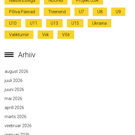
Naiste Esiliiga
Noored
Projekt USA
Põlva Päevad
Treenerid
U7
U8
U9
U10
U11
U13
U15
Ukraina
Valikturniir
Viik
Võit
Arhiiv
august 2026
juuli 2026
juuni 2026
mai 2026
aprill 2026
märts 2026
veebruar 2026
jaanuar 2026