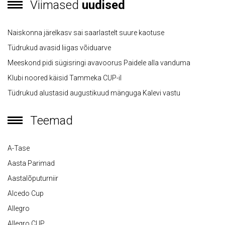
Viimased
uudised
Naiskonna järelkasv sai saarlastelt suure kaotuse
Tüdrukud avasid liigas võiduarve
Meeskond pidi sügisringi avavoorus Paidele alla vanduma
Klubi noored käisid Tammeka CUP-il
Tüdrukud alustasid augustikuud mänguga Kalevi vastu
Teemad
A-Tase
Aasta Parimad
Aastalõputurniir
Alcedo Cup
Allegro
Allegro CUP