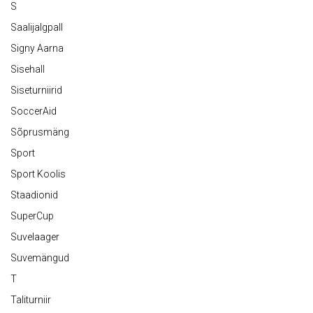
S
Saalijalgpall
Signy Aarna
Sisehall
Siseturniirid
SoccerAid
Sõprusmäng
Sport
Sport Koolis
Staadionid
SuperCup
Suvelaager
Suvemängud
T
Taliturniir