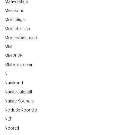
Maavõistlus
Meeskond
Meistriliiga
Meistrite Liiga
Meistrivõistlused
MM
MM 2026
MM Valikturniir
N
Naiskond
Naiste Jalgpall
Naiste Koondis
Neidude Koondis
NLT
Noored