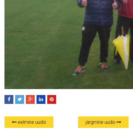
eelmine uudis
järgmine uudis