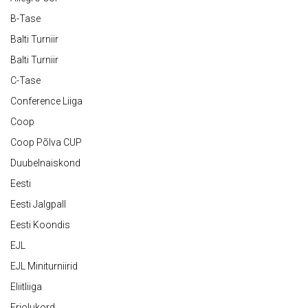
B-Tase
Balti Turniir
Balti Turniir
C-Tase
Conference Liiga
Coop
Coop Põlva CUP
Duubelnaiskond
Eesti
Eesti Jalgpall
Eesti Koondis
EJL
EJL Miniturniirid
Eliitliiga
Eriolukord