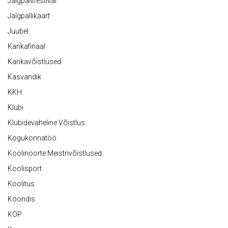
Jalgpallifestival
Jalgpallikaart
Juubel
Karikafinaal
Karikavõistlused
Kasvandik
KKH
Klubi
Klubidevaheline Võistlus
Kogukonnatöö
Koolinoorte Meistrivõistlused
Koolisport
Koolitus
Koondis
KOP